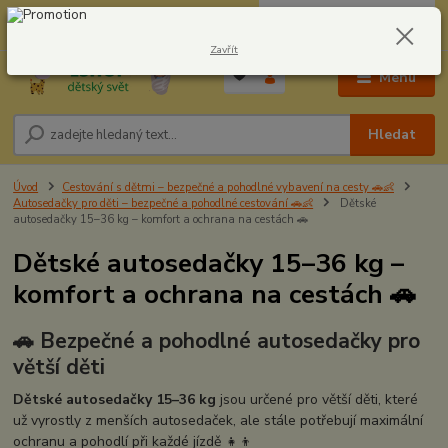
0
ks
CZK
604278943
za
0,00 Kč
Zavřít
Menu
Hledat
Úvod
Cestování s dětmi – bezpečné a pohodlné vybavení na cesty 🚗👶
Autosedačky pro děti – bezpečné a pohodlné cestování 🚗👶
Dětské
autosedačky 15–36 kg – komfort a ochrana na cestách 🚗
Dětské autosedačky 15–36 kg –
komfort a ochrana na cestách 🚗
🚗 Bezpečné a pohodlné autosedačky pro
větší děti
Dětské autosedačky 15–36 kg
jsou určené pro větší děti, které
už vyrostly z menších autosedaček, ale stále potřebují maximální
ochranu a pohodlí při každé jízdě 👧👦