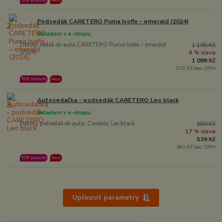
TOP produkt
Akce
Podsedák CARETERO Puma Isofix – emerald (2024)
2.
Skladem v e-shopu
Dětský sedák do auta CARETERO Puma Isofix – emerald
1 195 Kč
(2024)
9 % sleva
1 089 Kč
972 Kč bez DPH
TOP produkt
Akce
Autosedačka - podsedák CARETERO Leo black
3.
Skladem v e-shopu
Dětský podsedák do auta, Caretero, Leo black
650 Kč
17 % sleva
539 Kč
481 Kč bez DPH
TOP produkt
Akce
Upřesnit parametry