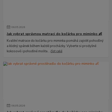
06
.
05
.
2026
Jak vybrat správnou matraci do kočárku pro miminko 👶
Kvalitní matrace do kočárku pro miminka pomáhá zajistit pohodlný
a klidný spánek během každé procházky. Vyberte si prodyšné
kokosové i pohodlné molita...
číst celé
06
.
05
.
2026