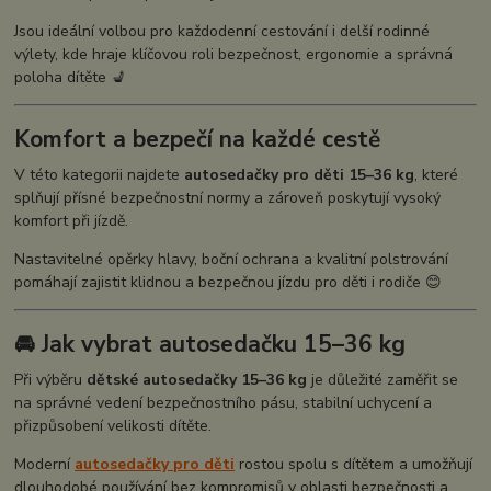
Jsou ideální volbou pro každodenní cestování i delší rodinné
výlety, kde hraje klíčovou roli bezpečnost, ergonomie a správná
poloha dítěte 💺
Komfort a bezpečí na každé cestě
V této kategorii najdete
autosedačky pro děti 15–36 kg
, které
splňují přísné bezpečnostní normy a zároveň poskytují vysoký
komfort při jízdě.
Nastavitelné opěrky hlavy, boční ochrana a kvalitní polstrování
pomáhají zajistit klidnou a bezpečnou jízdu pro děti i rodiče 😊
🚘 Jak vybrat autosedačku 15–36 kg
Při výběru
dětské autosedačky 15–36 kg
je důležité zaměřit se
na správné vedení bezpečnostního pásu, stabilní uchycení a
přizpůsobení velikosti dítěte.
Moderní
autosedačky pro děti
rostou spolu s dítětem a umožňují
dlouhodobé používání bez kompromisů v oblasti bezpečnosti a