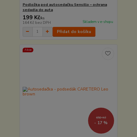
Podložka pod autosedačku Sensillo – ochrana
sedadla do auta
199 Kč
/
ks
Skladem v e-shopu
164 Kč
bez DPH
Přidat do košíku
Akce
650 Kč
- 17 %