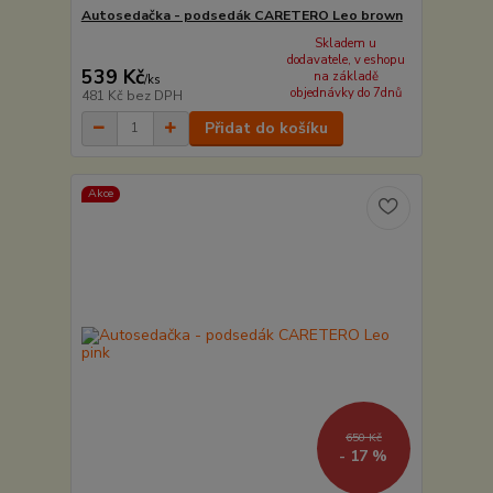
Autosedačka - podsedák CARETERO Leo brown
Skladem u
dodavatele, v eshopu
539 Kč
na základě
/
ks
objednávky do 7dnů
481 Kč
bez DPH
Přidat do košíku
Akce
650 Kč
- 17 %