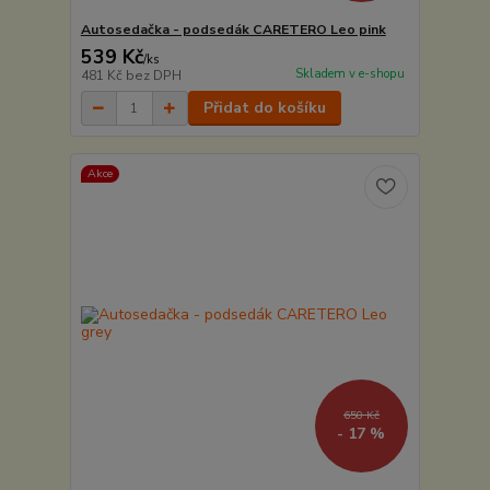
Autosedačka - podsedák CARETERO Leo pink
539 Kč
/
ks
Skladem v e-shopu
481 Kč
bez DPH
Přidat do košíku
Akce
650 Kč
- 17 %