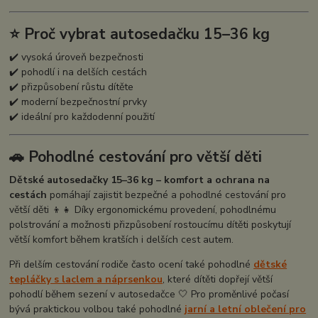
⭐ Proč vybrat autosedačku 15–36 kg
✔️ vysoká úroveň bezpečnosti
✔️ pohodlí i na delších cestách
✔️ přizpůsobení růstu dítěte
✔️ moderní bezpečnostní prvky
✔️ ideální pro každodenní použití
🚗 Pohodlné cestování pro větší děti
Dětské autosedačky 15–36 kg – komfort a ochrana na
cestách
pomáhají zajistit bezpečné a pohodlné cestování pro
větší děti 👦👧 Díky ergonomickému provedení, pohodlnému
polstrování a možnosti přizpůsobení rostoucímu dítěti poskytují
větší komfort během kratších i delších cest autem.
Při delším cestování rodiče často ocení také pohodlné
dětské
tepláčky s laclem a náprsenkou
, které dítěti dopřejí větší
pohodlí během sezení v autosedačce 🤍 Pro proměnlivé počasí
bývá praktickou volbou také pohodlné
jarní a letní oblečení pro