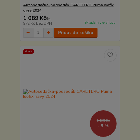
Autosedačka-podsedák CARETERO Puma Isofix
grey 2024
1 089 Kč
/
ks
Skladem v e-shopu
972 Kč
bez DPH
Přidat do košíku
Akce
1 195 Kč
- 9 %