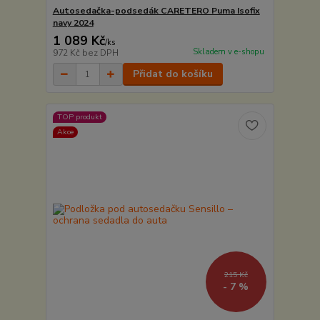
Autosedačka-podsedák CARETERO Puma Isofix
navy 2024
1 089 Kč
/
ks
Skladem v e-shopu
972 Kč
bez DPH
Přidat do košíku
TOP produkt
Akce
215 Kč
- 7 %