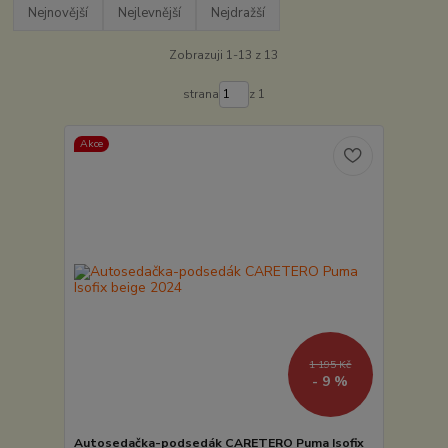
Nejnovější
Nejlevnější
Nejdražší
Zobrazuji 1-13 z 13
strana
z 1
Akce
1 195 Kč
- 9 %
Autosedačka-podsedák CARETERO Puma Isofix