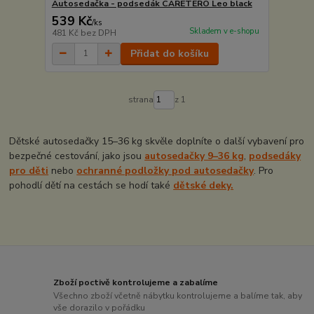
Autosedačka - podsedák CARETERO Leo black
539 Kč
/
ks
Skladem v e-shopu
481 Kč
bez DPH
Přidat do košíku
strana
z 1
Dětské autosedačky 15–36 kg skvěle doplníte o další vybavení pro
bezpečné cestování, jako jsou
autosedačky 9–36 kg
,
podsedáky
pro děti
nebo
ochranné podložky pod autosedačky
. Pro
pohodlí dětí na cestách se hodí také
dětské deky.
Zboží poctivě kontrolujeme a zabalíme
Všechno zboží včetně nábytku kontrolujeme a balíme tak, aby
vše dorazilo v pořádku