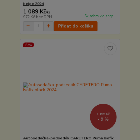
beige 2024
1 089 Kč
/
ks
Skladem v e-shopu
972 Kč
bez DPH
Přidat do košíku
Akce
1 195 Kč
- 9 %
Autosedačka-podsedák CARETERO Puma Isofix