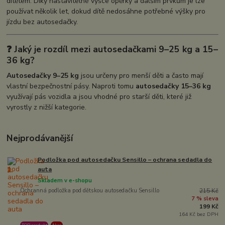
dítětem. Díky nastavitelné výšce opěrky a dalším prvkům je lze
používat několik let, dokud dítě nedosáhne potřebné výšky pro
jízdu bez autosedačky.
❓ Jaký je rozdíl mezi autosedačkami 9–25 kg a 15–
36 kg?
Autosedačky 9–25 kg
jsou určeny pro menší děti a často mají
vlastní bezpečnostní pásy. Naproti tomu
autosedačky 15–36 kg
využívají pás vozidla a jsou vhodné pro starší děti, které již
vyrostly z nižší kategorie.
Nejprodávanější
Podložka pod autosedačku Sensillo – ochrana sedadla do
1.
auta
Skladem v e-shopu
Ochranná podložka pod dětskou autosedačku Sensillo
215 Kč
7 % sleva
199 Kč
164 Kč bez DPH