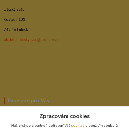
Dětský svět
Kostelní 109
742 45 Fulnek
obchod-detskysvet@seznam.cz
Jsme zde pro Vás
Zpracování cookies
Romana Šebestová
Náš e-shop a partneři potřebují Váš
souhlas
s použitím souborů
604278943