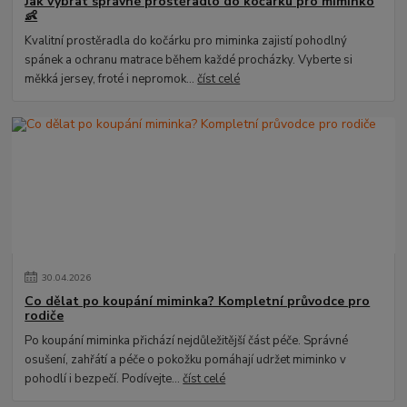
Jak vybrat správné prostěradlo do kočárku pro miminko
👶
Kvalitní prostěradla do kočárku pro miminka zajistí pohodlný
spánek a ochranu matrace během každé procházky. Vyberte si
měkká jersey, froté i nepromok...
číst celé
30
.
04
.
2026
Co dělat po koupání miminka? Kompletní průvodce pro
rodiče
Po koupání miminka přichází nejdůležitější část péče. Správné
osušení, zahřátí a péče o pokožku pomáhají udržet miminko v
pohodlí i bezpečí. Podívejte...
číst celé