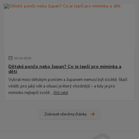
30
.
04
.
2026
Dětské pončo nebo župan? Co je lepší pro miminka a
děti
Vybrat mezi dětským pončem a županem nemusí být složité. Stačí
vědět, pro jaký věk a situaci je který vhodnější – a kdy je pro
miminko nejlepší zvolit...
číst celé
Zobrazit všechny články