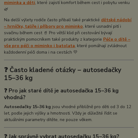
miminka a děti
, které zajistí komfort během cest i pobytu venku
🌿
Na delší výlety rodiče často přibalí také praktické
dětské nádobí
– hrníčky, talíře i příbory pro miminko
, které usnadní pití i
svačinu během cest 🥤 Pro větší klid při cestování bývají
praktickým pomocníkem také produkty z kategorie
Péče o dítě –
vše pro péči o miminko i batolata
, které pomáhají zvládnout
každodenní péči doma i na cestách 💛
❓ Často kladené otázky – autosedačky
15–36 kg
❓ Pro jak staré dítě je autosedačka 15–36 kg
vhodná?
Autosedačky 15–36 kg
jsou vhodné přibližně pro děti od 3 do 12
let, podle jejich výšky a hmotnosti. Vždy je důležité řídit se
aktuálními parametry dítěte, ne pouze věkem.
❓ Jak správně vybrat autosedačku 15–36 kg?