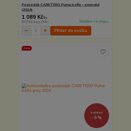
Podsedák CARETERO Puma Isofix – emerald
(2024)
1 089 Kč
/
ks
Skladem v e-shopu
972 Kč
bez DPH
Přidat do košíku
Akce
1 195 Kč
- 9 %