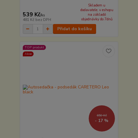
Skladem u
dodavatele, v eshopu
539 Kč
na základě
/
ks
objednávky do 7dnů
481 Kč
bez DPH
Přidat do košíku
TOP produkt
Akce
650 Kč
- 17 %