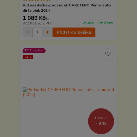
Autosedačka-podsedák CARETERO Puma Isofix
dirty pink 2024
1 089 Kč
/
ks
Skladem v e-shopu
972 Kč
bez DPH
Přidat do košíku
TOP produkt
Akce
1 195 Kč
- 9 %