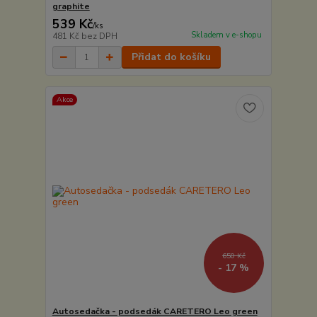
graphite
539 Kč
/
ks
Skladem v e-shopu
481 Kč
bez DPH
Přidat do košíku
Akce
650 Kč
- 17 %
Autosedačka - podsedák CARETERO Leo green