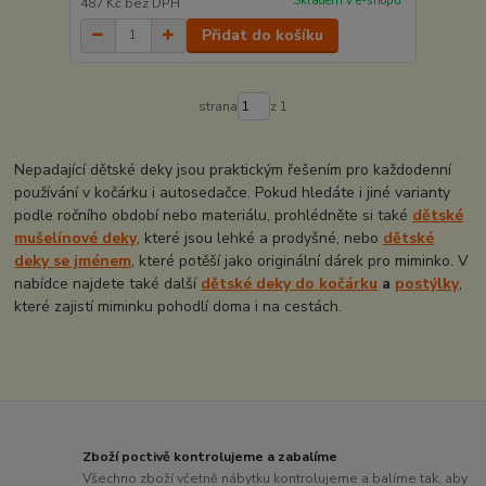
Skladem v e-shopu
487 Kč
bez DPH
Přidat do košíku
strana
z 1
Nepadající dětské deky jsou praktickým řešením pro každodenní
používání v kočárku i autosedačce. Pokud hledáte i jiné varianty
podle ročního období nebo materiálu, prohlédněte si také
dětské
mušelínové deky
, které jsou lehké a prodyšné, nebo
dětské
deky se jménem
, které potěší jako originální dárek pro miminko. V
nabídce najdete také další
dětské deky do kočárku
a
postýlky
,
které zajistí miminku pohodlí doma i na cestách.
Zboží poctivě kontrolujeme a zabalíme
Všechno zboží včetně nábytku kontrolujeme a balíme tak, aby