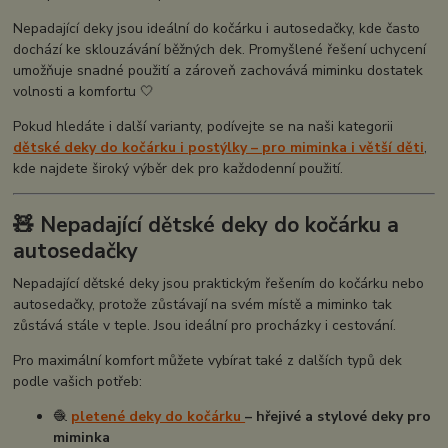
Nepadající deky jsou ideální do kočárku i autosedačky, kde často
dochází ke sklouzávání běžných dek. Promyšlené řešení uchycení
umožňuje snadné použití a zároveň zachovává miminku dostatek
volnosti a komfortu 🤍
Pokud hledáte i další varianty, podívejte se na naši kategorii
dětské deky do kočárku i postýlky – pro miminka i větší děti
,
kde najdete široký výběr dek pro každodenní použití.
🧸 Nepadající dětské deky do kočárku a
autosedačky
Nepadající dětské deky jsou praktickým řešením do kočárku nebo
autosedačky, protože zůstávají na svém místě a miminko tak
zůstává stále v teple. Jsou ideální pro procházky i cestování.
Pro maximální komfort můžete vybírat také z dalších typů dek
podle vašich potřeb:
🧶
pletené deky do kočárku
– hřejivé a stylové deky pro
miminka