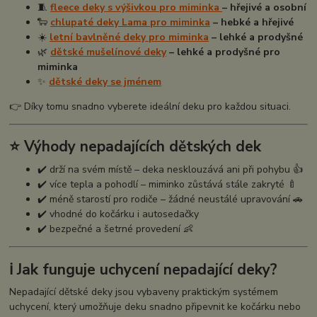
🧵
fleece deky s výšivkou pro miminka
– hřejivé a osobní
🐑
chlupaté deky Lama pro miminka
– hebké a hřejivé
☀️
letní bavlněné deky pro miminka
– lehké a prodyšné
🌿
dětské mušelínové deky
– lehké a prodyšné pro
miminka
✨
dětské deky se jménem
👉 Díky tomu snadno vyberete ideální deku pro každou situaci.
⭐ Výhody nepadajících dětských dek
✔️ drží na svém místě – deka nesklouzává ani při pohybu 👍
✔️ více tepla a pohodlí – miminko zůstává stále zakryté 🍼
✔️ méně starostí pro rodiče – žádné neustálé upravování 🚗
✔️ vhodné do kočárku i autosedačky
✔️ bezpečné a šetrné provedení 👶
ℹ️ Jak funguje uchycení nepadající deky?
Nepadající dětské deky jsou vybaveny praktickým systémem
uchycení, který umožňuje deku snadno připevnit ke kočárku nebo