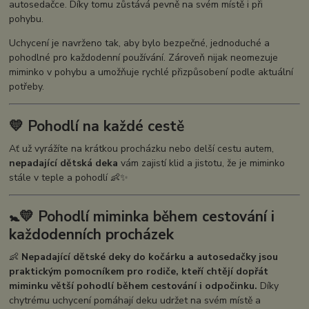
autosedačce. Díky tomu zůstává pevně na svém místě i při
pohybu.
Uchycení je navrženo tak, aby bylo bezpečné, jednoduché a
pohodlné pro každodenní používání. Zároveň nijak neomezuje
miminko v pohybu a umožňuje rychlé přizpůsobení podle aktuální
potřeby.
💛 Pohodlí na každé cestě
Ať už vyrážíte na krátkou procházku nebo delší cestu autem,
nepadající dětská deka
vám zajistí klid a jistotu, že je miminko
stále v teple a pohodlí 👶✨
🚼💛 Pohodlí miminka během cestování i
každodenních procházek
👶
Nepadající dětské deky do kočárku a autosedačky jsou
praktickým pomocníkem pro rodiče, kteří chtějí dopřát
miminku větší pohodlí během cestování i odpočinku.
Díky
chytrému uchycení pomáhají deku udržet na svém místě a