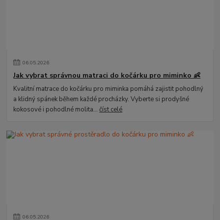
06
.
05
.
2026
Jak vybrat správnou matraci do kočárku pro miminko 👶
Kvalitní matrace do kočárku pro miminka pomáhá zajistit pohodlný
a klidný spánek během každé procházky. Vyberte si prodyšné
kokosové i pohodlné molita...
číst celé
06
.
05
.
2026