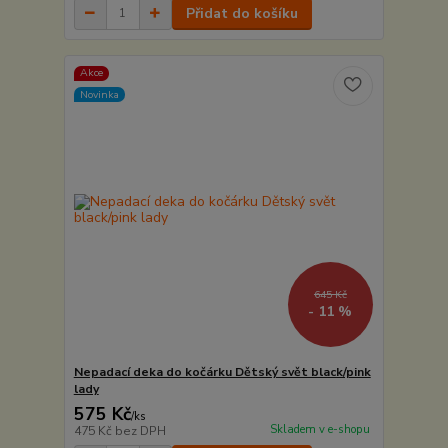
Přidat do košíku
Akce
Novinka
645 Kč
- 11 %
Nepadací deka do kočárku Dětský svět black/pink
lady
575 Kč
/
ks
Skladem v e-shopu
475 Kč
bez DPH