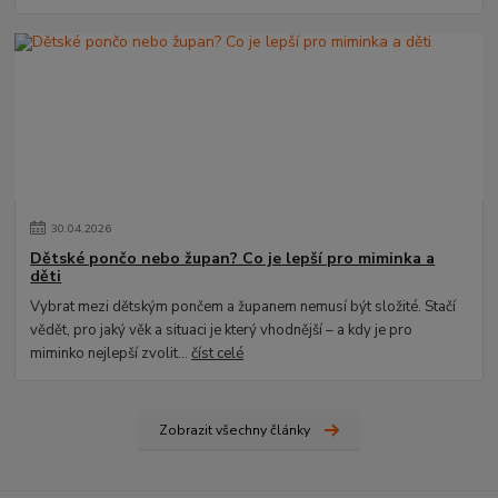
30
.
04
.
2026
Dětské pončo nebo župan? Co je lepší pro miminka a
děti
Vybrat mezi dětským pončem a županem nemusí být složité. Stačí
vědět, pro jaký věk a situaci je který vhodnější – a kdy je pro
miminko nejlepší zvolit...
číst celé
Zobrazit všechny články