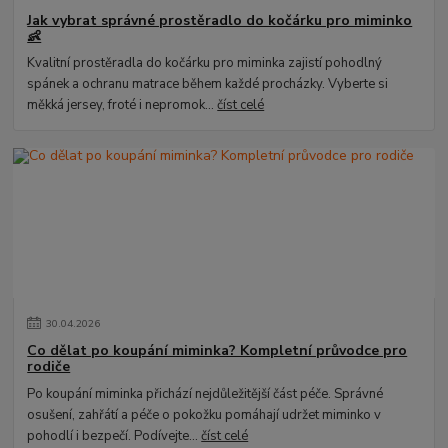
Jak vybrat správné prostěradlo do kočárku pro miminko
👶
Kvalitní prostěradla do kočárku pro miminka zajistí pohodlný
spánek a ochranu matrace během každé procházky. Vyberte si
měkká jersey, froté i nepromok...
číst celé
30
.
04
.
2026
Co dělat po koupání miminka? Kompletní průvodce pro
rodiče
Po koupání miminka přichází nejdůležitější část péče. Správné
osušení, zahřátí a péče o pokožku pomáhají udržet miminko v
pohodlí i bezpečí. Podívejte...
číst celé