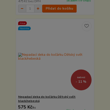
Skladem v e-shopu
475 Kč
bez DPH
Přidat do košíku
Akce
Novinka
645 Kč
- 11 %
Nepadací deka do kočárku Dětský svět
black/nebeská
575 Kč
/
ks