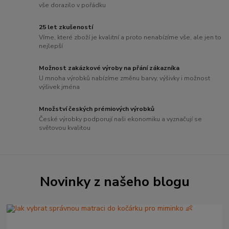
vše dorazilo v pořádku
25 let zkušeností
Víme, které zboží je kvalitní a proto nenabízíme vše, ale jen to
nejlepší
Možnost zakázkové výroby na přání zákazníka
U mnoha výrobků nabízíme změnu barvy, výšivky i možnost
výšivek jména
Množství českých prémiových výrobků
České výrobky podporují naši ekonomiku a vyznačují se
světovou kvalitou
Novinky z našeho blogu