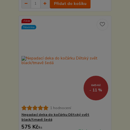
Přidat do košíku
Akce
Novinka
645 Kč
- 11 %
1 hodnocení
Nepadací deka do kočárku Dětský svět
black/tmavě šedá
575 Kč
/
ks