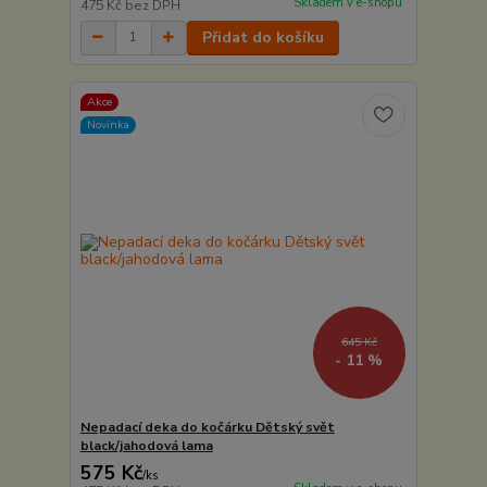
Skladem v e-shopu
475 Kč
bez DPH
Přidat do košíku
Akce
Novinka
645 Kč
- 11 %
Nepadací deka do kočárku Dětský svět
black/jahodová lama
575 Kč
/
ks