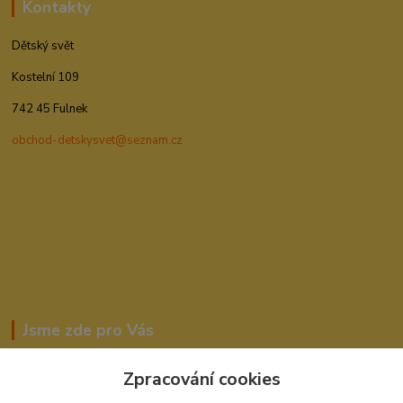
Kontakty
Dětský svět
Kostelní 109
742 45 Fulnek
obchod-detskysvet@seznam.cz
Jsme zde pro Vás
Zpracování cookies
Romana Šebestová