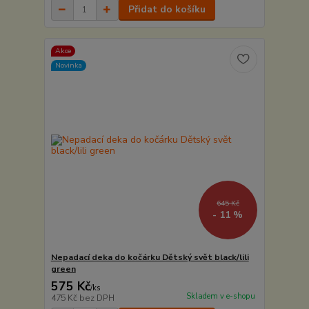
Přidat do košíku
Akce
Novinka
645 Kč
- 11 %
Nepadací deka do kočárku Dětský svět black/lili
green
575 Kč
/
ks
Skladem v e-shopu
475 Kč
bez DPH