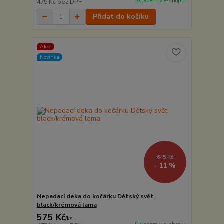
Skladem v e-shopu
475 Kč
bez DPH
Přidat do košíku
Akce
Novinka
645 Kč
- 11 %
Nepadací deka do kočárku Dětský svět
black/krémová lama
575 Kč
/
ks