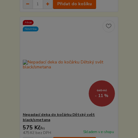
Přidat do košíku
Akce
Novinka
645 Kč
- 11 %
Nepadací deka do kočárku Dětský svět
black/smetana
575 Kč
/
ks
Skladem v e-shopu
475 Kč
bez DPH