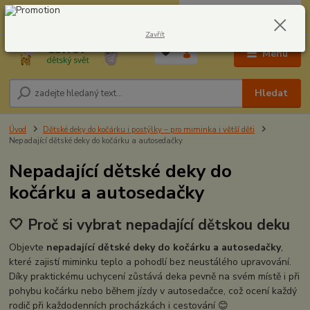
0
ks
CZK
604278943
za
0,00 Kč
Zavřít
Menu
Hledat
Úvod
Dětské deky do kočárku i postýlky – pro miminka i větší děti
Nepadající dětské deky do kočárku a autosedačky
Nepadající dětské deky do
kočárku a autosedačky
🤍 Proč si vybrat nepadající dětskou deku
Objevte
nepadající dětské deky do kočárku a autosedačky
,
které zajistí miminku teplo a pohodlí bez neustálého upravování.
Díky praktickému uchycení zůstává deka pevně na svém místě i při
pohybu kočárku nebo během jízdy v autosedačce, což ocení každý
rodič při každodenních procházkách i cestování 😊