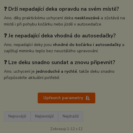
❓ Drží nepadající deka opravdu na svém místě?
Ano, díky praktickému uchycení deka
nesklouzává
a zůstává na
místě i při pohybu kočárku nebo jízdě v autosedačce.
❓ Je nepadající deka vhodná do autosedačky?
Ano, nepadající deky jsou
vhodné do kočárku i autosedačky
a
zajišťují miminku teplo bez neustálého upravování.
❓ Lze deku snadno sundat a znovu připevnit?
Ano, uchycení je
jednoduché a rychlé
, takže deku snadno
přizpůsobíte aktuální potřebě.
Upřesnit parametry
Nejnovější
Nejlevnější
Nejdražší
Zobrazuji 1-12 z 12