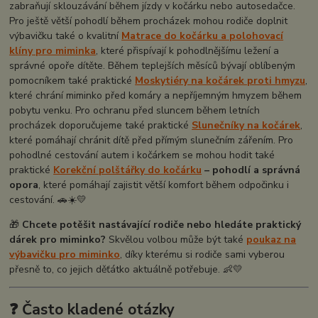
zabraňují sklouzávání během jízdy v kočárku nebo autosedačce.
Pro ještě větší pohodlí během procházek mohou rodiče doplnit
výbavičku také o kvalitní
Matrace do kočárku a polohovací
klíny pro miminka
, které přispívají k pohodlnějšímu ležení a
správné opoře dítěte. Během teplejších měsíců bývají oblíbeným
pomocníkem také praktické
Moskytiéry na kočárek proti hmyzu
,
které chrání miminko před komáry a nepříjemným hmyzem během
pobytu venku. Pro ochranu před sluncem během letních
procházek doporučujeme také praktické
Slunečníky na kočárek
,
které pomáhají chránit dítě před přímým slunečním zářením. Pro
pohodlné cestování autem i kočárkem se mohou hodit také
praktické
Korekční polštářky do kočárku
– pohodlí a správná
opora
, které pomáhají zajistit větší komfort během odpočinku i
cestování. 🚗☀️💛
🎁
Chcete potěšit nastávající rodiče nebo hledáte praktický
dárek pro miminko?
Skvělou volbou může být také
poukaz na
výbavičku pro miminko
, díky kterému si rodiče sami vyberou
přesně to, co jejich děťátko aktuálně potřebuje. 👶💛
❓ Často kladené otázky