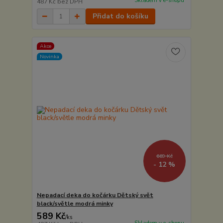
Skladem v e-shopu
487 Kč
bez DPH
Přidat do košíku
Akce
Novinka
669 Kč
- 12 %
Nepadací deka do kočárku Dětský svět
black/světle modrá minky
589 Kč
/
ks