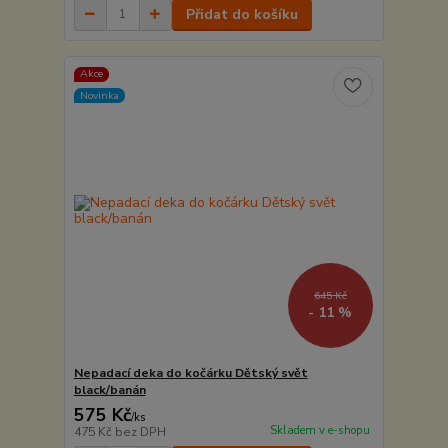
Přidat do košíku
Akce
Novinka
645 Kč
- 11 %
Nepadací deka do kočárku Dětský svět
black/banán
575 Kč
/
ks
Skladem v e-shopu
475 Kč
bez DPH