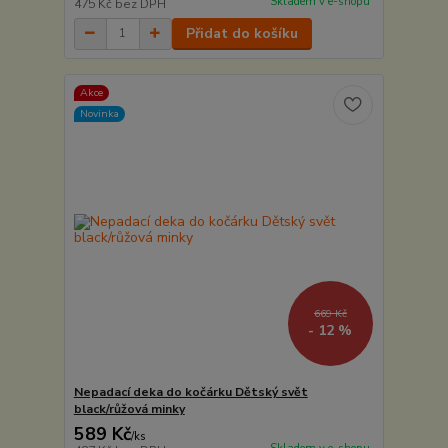
Skladem v e-shopu
475 Kč
bez DPH
Přidat do košíku
Akce
Novinka
669 Kč
- 12 %
Nepadací deka do kočárku Dětský svět
black/růžová minky
589 Kč
/
ks