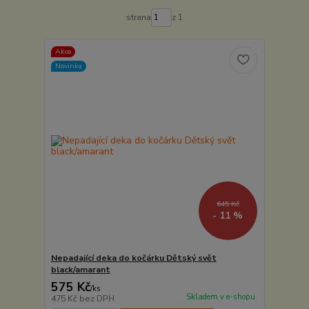
strana
z 1
Akce
Novinka
645 Kč
- 11 %
Nepadající deka do kočárku Dětský svět
black/amarant
575 Kč
/
ks
Skladem v e-shopu
475 Kč
bez DPH