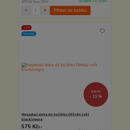
Skladem v e-shopu
475 Kč
bez DPH
Přidat do košíku
Akce
Novinka
645 Kč
- 11 %
Nepadací deka do kočárku Dětský svět
black/viagra
575 Kč
/
ks