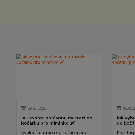
06
.
05
.
2026
06
.
05
.
Jak vybrat správnou matraci do
Jak vyb
kočárku pro miminko 👶
do kočá
Kvalitní matrace do kočárku pro
Kvalitní