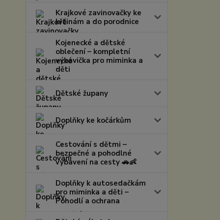
Krajkové zavinovačky ke
křtinám a do porodnice
Kojenecké a dětské
oblečení – kompletní
výbavička pro miminka a
děti
Dětské župany
Doplňky ke kočárkům
Cestování s dětmi –
bezpečné a pohodlné
vybavení na cesty 🚗👶
Doplňky k autosedačkám
pro miminka a děti –
Pohodlí a ochrana