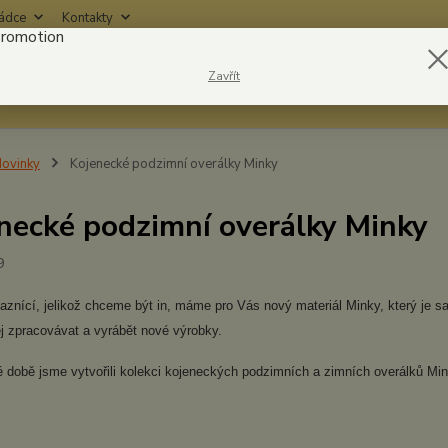
rádce
Kontakty
Nevíte
Zavřít
Hledat
6042
ovinky
Kojenecké podzimní overálky Minky
necké podzimní overálky Minky
9
znící, jelikož chceme být in, máme pro Vás nový materiál Minky, který je s
j zpracovávat a vyrábět nové výrobky.
 době jsme vytvořili kolekci kojeneckých podzimních a zimních overálků Min