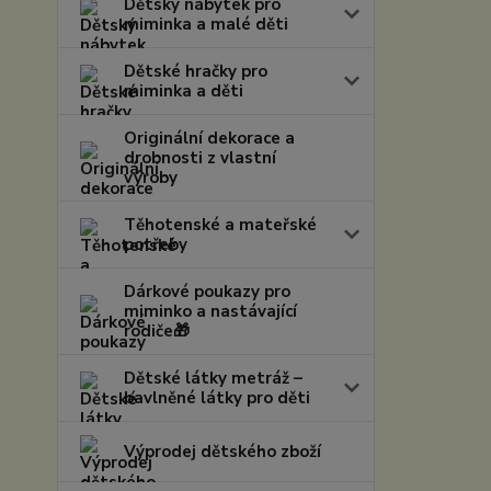
Dětský nábytek pro
miminka a malé děti
Dětské hračky pro
miminka a děti
Originální dekorace a
drobnosti z vlastní
výroby
Těhotenské a mateřské
potřeby
Dárkové poukazy pro
miminko a nastávající
rodiče🎁
Dětské látky metráž –
bavlněné látky pro děti
Výprodej dětského zboží