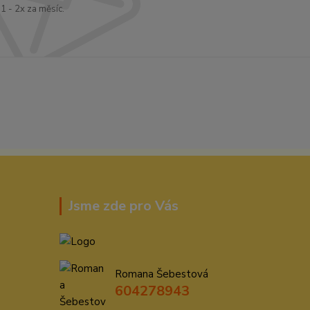
1 - 2x za měsíc.
Jsme zde pro Vás
Romana Šebestová
604278943