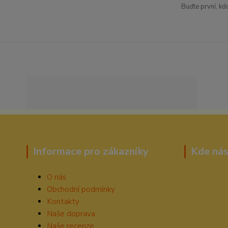
Buďte první, kd
Informace pro zákazníky
Kde nás
O nás
Obchodní podmínky
Kontakty
Naše doprava
Naše recenze