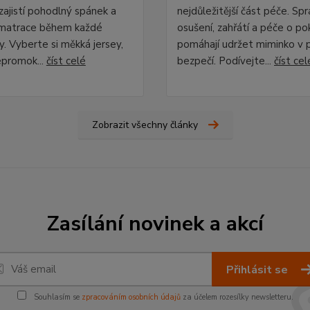
zajistí pohodlný spánek a
nejdůležitější část péče. Sp
 matrace během každé
osušení, zahřátí a péče o p
y. Vyberte si měkká jersey,
pomáhají udržet miminko v p
epromok...
číst celé
bezpečí. Podívejte...
číst cel
Zobrazit všechny články
Zasílání novinek a akcí
Přihlásit se
Souhlasím se
zpracováním osobních údajů
za účelem rozesílky newsletteru.