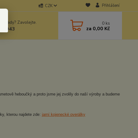
Přihlášení
CZK
 si rady? Zavolejte.
0
ks
za
0,00 Kč
78943
ametově heboučký a proto jsme jej zvolily do naší výroby a budeme
ky, kterou najdete zde:
jarní kojenecké overálky