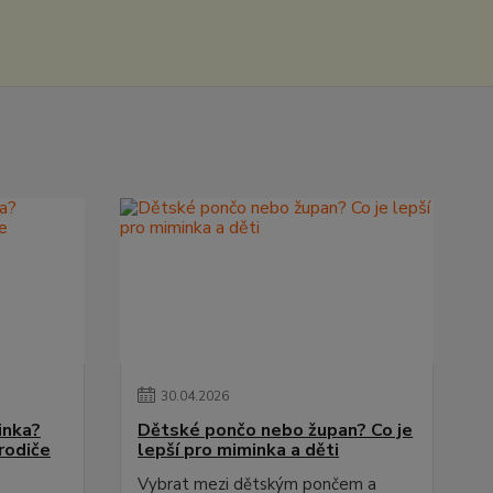
30
.
04
.
2026
inka?
Dětské pončo nebo župan? Co je
rodiče
lepší pro miminka a děti
Vybrat mezi dětským pončem a