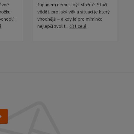
rávné
županem nemusí být složité. Stačí
okožku
vědět, pro jaký věk a situaci je který
ohodlí i
vhodnější – a kdy je pro miminko
é
nejlepší zvolit...
číst celé