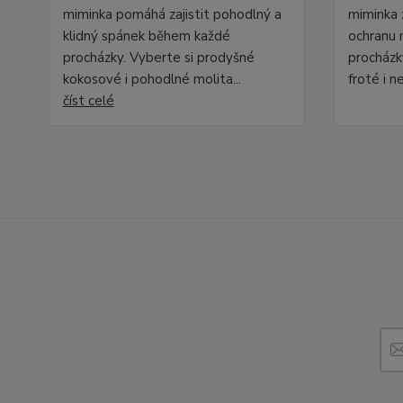
miminka pomáhá zajistit pohodlný a
miminka 
klidný spánek během každé
ochranu
procházky. Vyberte si prodyšné
procházk
kokosové i pohodlné molita...
froté i n
číst celé