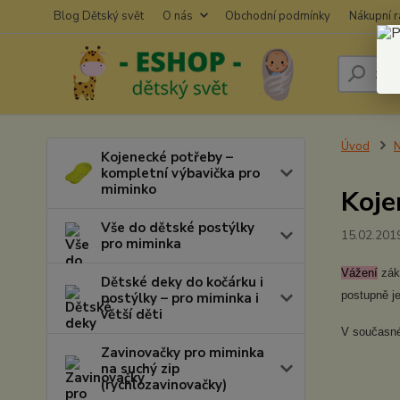
Blog Dětský svět
O nás
Obchodní podmínky
Nákupní 
Úvod
N
Kojenecké potřeby –
kompletní výbavička pro
miminko
Koje
Vše do dětské postýlky
15.02.201
pro miminka
Vážení
záka
Dětské deky do kočárku i
postupně je
postýlky – pro miminka i
větší děti
V současné
Zavinovačky pro miminka
na suchý zip
(rychlozavinovačky)