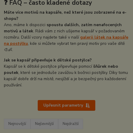
❓ FAQ – často kladené dotazy
Máte více motivů na kapsáře, než které jsou zobrazené na e-
shopu?
Ano, máme k dispozici
spoustu dalších, zatím nenafocených
motivů a látek
. Rádi vám z nich ušijeme kapsář v požadovaném
rozměru. Další vzory najdete také v naší
galerii látek na kapsáře
na postýlku
, kde si můžete vybrat ten pravý motiv pro vaše dítě
🎨👶.
Jak se kapsář připevňuje k dětské postýlce?
Kapsář se k dětské postýlce připevňuje pomocí
šňůrek nebo
poutek
, které se jednoduše zavážou k bočnici postýlky. Díky tomu
kapsář dobře drží na místě, nesjíždí a je bezpečný pro každodenní
používání.
Upřesnit parametry
Nejnovější
Nejlevnější
Nejdražší