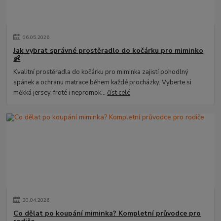
06
.
05
.
2026
Jak vybrat správné prostěradlo do kočárku pro miminko
👶
Kvalitní prostěradla do kočárku pro miminka zajistí pohodlný
spánek a ochranu matrace během každé procházky. Vyberte si
měkká jersey, froté i nepromok...
číst celé
30
.
04
.
2026
Co dělat po koupání miminka? Kompletní průvodce pro