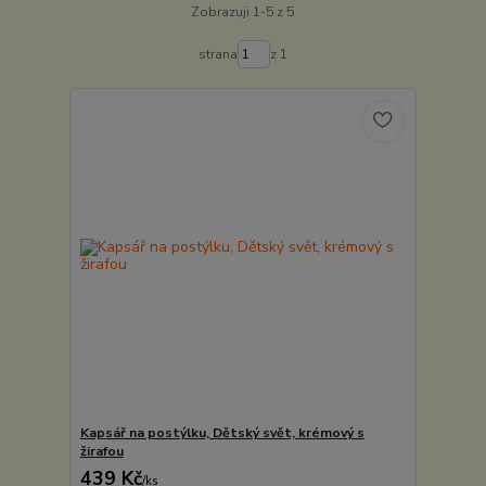
Zobrazuji 1-5 z 5
strana
z 1
Kapsář na postýlku, Dětský svět, krémový s
žirafou
439 Kč
/
ks