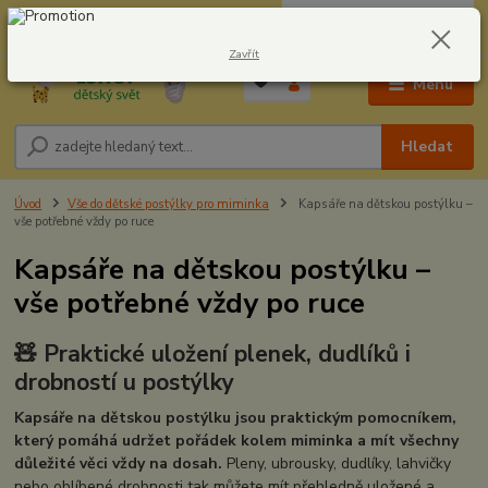
0
ks
CZK
604278943
za
0,00 Kč
Zavřít
Menu
Hledat
Úvod
Vše do dětské postýlky pro miminka
Kapsáře na dětskou postýlku –
vše potřebné vždy po ruce
Kapsáře na dětskou postýlku –
vše potřebné vždy po ruce
🧸 Praktické uložení plenek, dudlíků i
drobností u postýlky
Kapsáře na dětskou postýlku jsou praktickým pomocníkem,
který pomáhá udržet pořádek kolem miminka a mít všechny
důležité věci vždy na dosah.
Pleny, ubrousky, dudlíky, lahvičky
nebo oblíbené drobnosti tak můžete mít přehledně uložené a