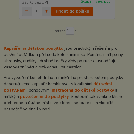
Skladem v e-shopu
326 Kč
bez DPH
Přidat do košíku
strana
z 1
Kapsáře na dětskou postýlku
jsou praktickým řešením pro
udržení pořádku a přehledu kolem miminka. Pomáhají mít pleny,
ubrousky, dudlíky i drobné hračky vždy po ruce a usnadňují
každodenní péči o dítě doma i na cestách.
Pro vytvoření kompletního a funkčního prostoru kolem postýlky
doporučujeme kapsáře kombinovat s kvalitními
dětskými
postýlkami
, pohodlnými
matracemi do dětské postýlky
a
měkkým
povlečením do postýlky
. Společně tak vznikne klidné,
přehledné a útulné místo, ve kterém se bude miminko cítit
bezpečně ve dne i v noci.