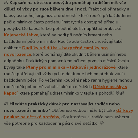
👶
Kapsáře na dětskou postýlku pomáhají rodičům mít vše
důležité vždy po ruce během dne i noci.
Praktické přihrádky a
kapsy usnadňují organizaci drobností, které rodiče při každodenní
péči o miminko často potřebují mít rychle dostupné přímo u
postýlky. Do kapsáře lze pohodlně uložit například praktické
Kojenecké láhve
, které se hodí při nočním krmení nebo
každodenní péči o miminko. Rodiče zde často uchovávají také
oblíbené
Dudlíky a šidítka – bezpečné cumlíky pro
novorozence
, které pomáhají dítě uklidnit během usínání nebo
odpočinku. Praktickým pomocníkem během prvních měsíců života
bývají také
Pleny pro miminka – látkové i jednorázové
, které
rodiče potřebují mít vždy rychle dostupné během přebalování i
každodenní péče. Po večerním koupání nebo ranní hygieně mohou
rodiče děti pohodlně zabalit také do měkkých
Dětské osušky s
kapucí
, které pomáhají udržet miminko v teple a pohodlí. 💛👶
🎁
Hledáte praktický dárek pro nastávající rodiče nebo
novorozené miminko?
Oblíbenou volbou může být také
dárkový
poukaz na dětské potřeby
, díky kterému si rodiče sami vyberou
vše potřebné pro každodenní péči o své děťátko. 💛