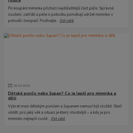
rodiče
Po koupání miminka přichází nejdůležitější část péče. Správné
osušení, zahřátí a péče o pokožku pomáhají udržet miminko v
pohodlí i bezpečí. Podívejte...
číst celé
30
.
04
.
2026
Dětské pončo nebo župan? Co je lepší pro miminka a
děti
Vybrat mezi dětským pončem a županem nemusí být složité. Stačí
vědět, pro jaký věk a situaci je který vhodnější – a kdy je pro
miminko nejlepší zvolit...
číst celé