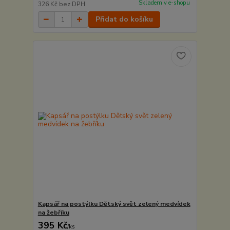
Skladem v e-shopu
326 Kč
bez DPH
Přidat do košíku
Kapsář na postýlku Dětský svět zelený medvídek
na žebříku
395 Kč
/
ks