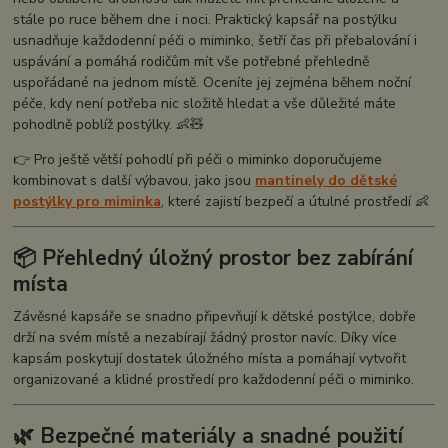
stále po ruce během dne i noci. Praktický kapsář na postýlku
usnadňuje každodenní péči o miminko, šetří čas při přebalování i
uspávání a pomáhá rodičům mít vše potřebné přehledně
uspořádané na jednom místě. Oceníte jej zejména během noční
péče, kdy není potřeba nic složitě hledat a vše důležité máte
pohodlně poblíž postýlky. 👶🧸
👉 Pro ještě větší pohodlí při péči o miminko doporučujeme
kombinovat s další výbavou, jako jsou
mantinely do dětské
postýlky pro miminka
, které zajistí bezpečí a útulné prostředí 👶
📦 Přehledný úložný prostor bez zabírání
místa
Závěsné kapsáře se snadno připevňují k dětské postýlce, dobře
drží na svém místě a nezabírají žádný prostor navíc. Díky více
kapsám poskytují dostatek úložného místa a pomáhají vytvořit
organizované a klidné prostředí pro každodenní péči o miminko.
🌿 Bezpečné materiály a snadné použití