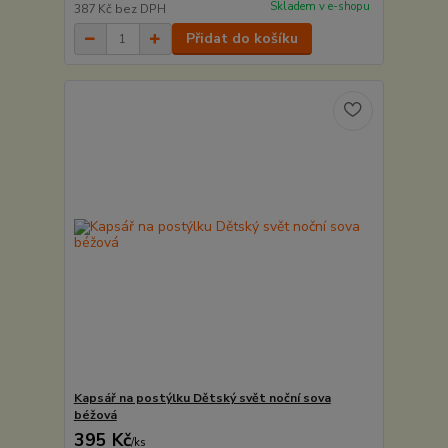
Skladem v e-shopu
387 Kč
bez DPH
Přidat do košíku
Kapsář na postýlku Dětský svět noční sova
béžová
395 Kč
/
ks