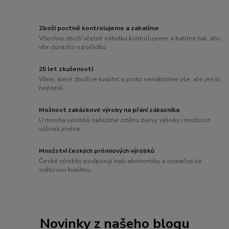
Zboží poctivě kontrolujeme a zabalíme
Všechno zboží včetně nábytku kontrolujeme a balíme tak, aby
vše dorazilo v pořádku
25 let zkušeností
Víme, které zboží je kvalitní a proto nenabízíme vše, ale jen to
nejlepší
Možnost zakázkové výroby na přání zákazníka
U mnoha výrobků nabízíme změnu barvy, výšivky i možnost
výšivek jména
Množství českých prémiových výrobků
České výrobky podporují naši ekonomiku a vyznačují se
světovou kvalitou
Novinky z našeho blogu