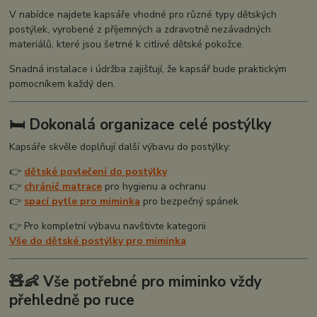
V nabídce najdete kapsáře vhodné pro různé typy dětských
postýlek, vyrobené z příjemných a zdravotně nezávadných
materiálů, které jsou šetrné k citlivé dětské pokožce.
Snadná instalace i údržba zajišťují, že kapsář bude praktickým
pomocníkem každý den.
🛏️ Dokonalá organizace celé postýlky
Kapsáře skvěle doplňují další výbavu do postýlky:
👉
dětské povlečení do postýlky
👉
chránič matrace
pro hygienu a ochranu
👉
spací pytle pro miminka
pro bezpečný spánek
👉 Pro kompletní výbavu navštivte kategorii
Vše do dětské postýlky pro miminka
🧸👶 Vše potřebné pro miminko vždy
přehledně po ruce