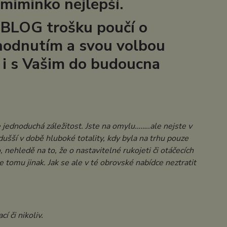
 miminko nejlepší.
 BLOG trošku poučí o
hodnutím a svou volbou
y i s Vašim do budoucna
 jednoduchá záležitost. Jste na omylu……..ale nejste v
ší v době hluboké totality, kdy byla na trhu pouze
 nehledě na to, že o nastavitelné rukojeti či otáčecích
e tomu jinak. Jak se ale v té obrovské nabídce neztratit
í či nikoliv.