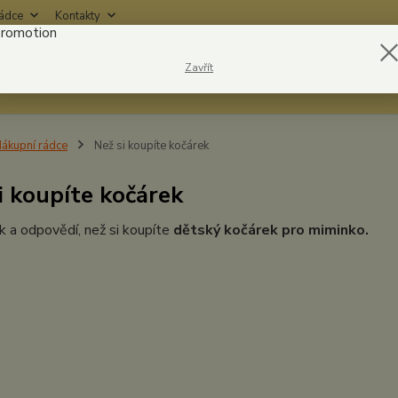
rádce
Kontakty
Nevíte
Zavřít
Hledat
6042
ákupní rádce
Než si koupíte kočárek
i koupíte kočárek
 a odpovědí, než si koupíte
dětský kočárek pro miminko.