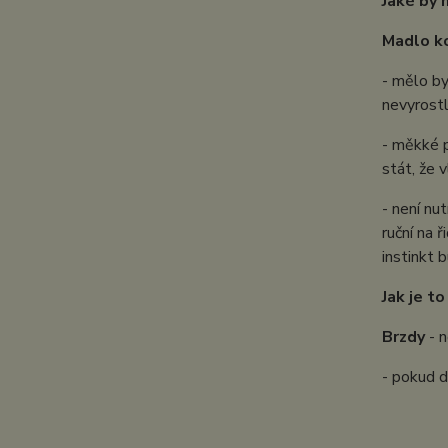
Jaké by 
Madlo k
- mělo by
nevyrostl
- měkké p
stát, že 
- není nu
ruční na 
instinkt 
Jak je t
Brzdy
- 
- pokud d