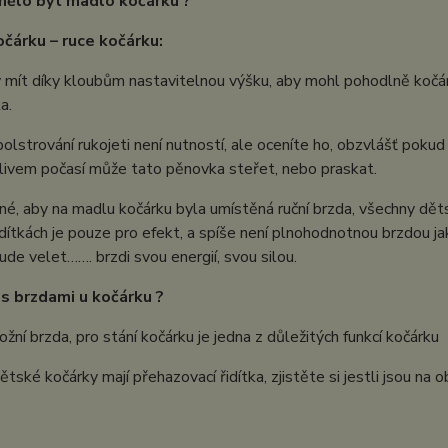
mělo být madlo kočárku ?
očárku
– ruce kočárku:
 mít díky kloubům nastavitelnou výšku, aby mohl pohodlně kočáre
a.
olstrování rukojeti není nutností, ale oceníte ho, obzvlášť poku
vlivem počasí může tato pěnovka steřet, nebo praskat.
tné, aby na madlu kočárku byla umístěná ruční brzda, všechny dět
řidítkách je pouze pro efekt, a spíše není plnohodnotnou brzdou jak
bude velet……. brzdi svou energií, svou silou.
o s brzdami u kočárku ?
nožní brzda, pro stání kočárku je jedna z důležitých funkcí kočárku
ětské kočárky mají přehazovací řidítka, zjistěte si jestli jsou na 