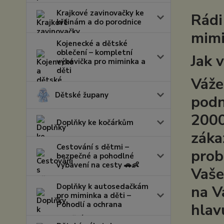
Krajkové zavinovačky ke
Rádi
křtinám a do porodnice
mimi
Kojenecké a dětské
oblečení – kompletní
Jak 
výbavička pro miminka a
děti
Váže
Dětské župany
podn
2000
Doplňky ke kočárkům
záka
Cestování s dětmi –
prob
bezpečné a pohodlné
vybavení na cesty 🚗👶
Vaše
Doplňky k autosedačkám
na V
pro miminka a děti –
Pohodlí a ochrana
hlav