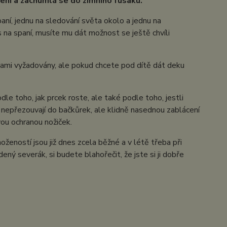
ení a zachumlá se do zimního fusaku.
paní, jednu na sledování světa okolo a jednu na
s na spaní, musíte mu dát možnost se ještě chvíli
ami vyžadovány, ale pokud chcete pod dítě dát deku
le toho, jak prcek roste, ale také podle toho, jestli
u nepřezouvají do bačkůrek, ale klidně nasednou zablácení
vou ochranou nožiček.
možeností jsou již dnes zcela běžné a v létě třeba při
ný severák, si budete blahořečit, že jste si ji dobře