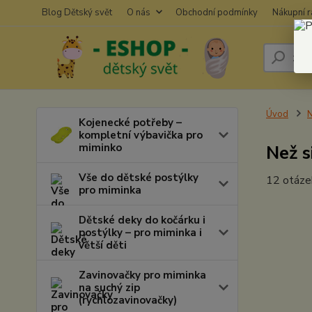
Blog Dětský svět
O nás
Obchodní podmínky
Nákupní 
Úvod
N
Kojenecké potřeby –
kompletní výbavička pro
miminko
Než s
Vše do dětské postýlky
12 otázek
pro miminka
Dětské deky do kočárku i
postýlky – pro miminka i
větší děti
Zavinovačky pro miminka
na suchý zip
(rychlozavinovačky)