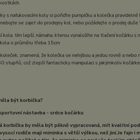
kostkách.
rky s nafukovacími koly si pořiďte pumpičku a kolečka pravidelně 
 nebojte se zajet do prodejny kol, nebo požádejte o prodej duš
ší kola, tím lepší, námaha, kterou vynaložíte na tlačení kočárku 
 kola o průměru třeba 15cm
 koleček, znamená, že kolečka se nehýbou a jedou rovně a nebo n
60 stupňů, což zlepší fantasticky manipulaci s jakýmkoliv kočárk
měla být korbička?
sportovní nástavba
- srdce kočárku
á korbička by měla být pěkně vypracovaná, mít kvalitní podl
 vysocí rodiče mají miminka s větší výškou, než jiní.Je fajn 