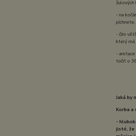
žulových 
- na kočá
píchnete,
- čím vět
který má
- aretace
točit o 3
Jaká by 
Korba a 
- hlubok
jisté, že