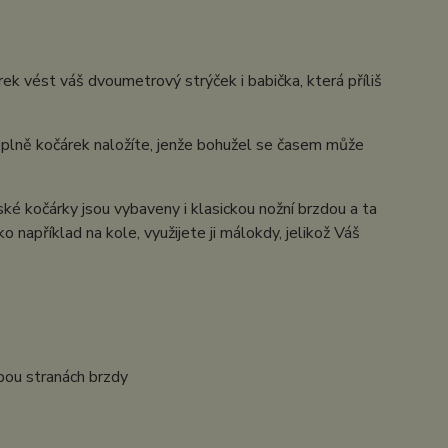
k vést váš dvoumetrový strýček i babička, která příliš
d plně kočárek naložíte, jenže bohužel se časem může
ské kočárky jsou vybaveny i klasickou nožní brzdou a ta
o například na kole, využijete ji málokdy, jelikož Váš
obou stranách brzdy