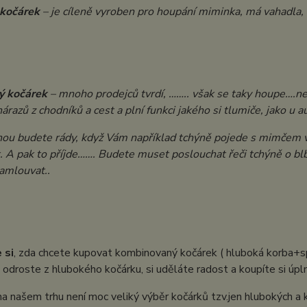
 kočárek
– je cíleně vyroben pro houpání miminka, má vahadla, k
ý kočárek
– mnoho prodejců tvrdí, …….. však se taky houpe….ne
árazů z chodníků a cest a plní funkci jakého si tlumiče, jako u 
dnou budete rády, když Vám například tchýně pojede s mimčem 
t. A pak to příjde……. Budete muset poslouchat řeči tchýně o 
amlouvat..
 si
, zda chcete kupovat kombinovaný kočárek ( hluboká korba+sp
 odroste z hlubokého kočárku, si uděláte radost a koupíte si úpl
a našem trhu není moc veliký výběr kočárků tzv.jen hlubokých a k