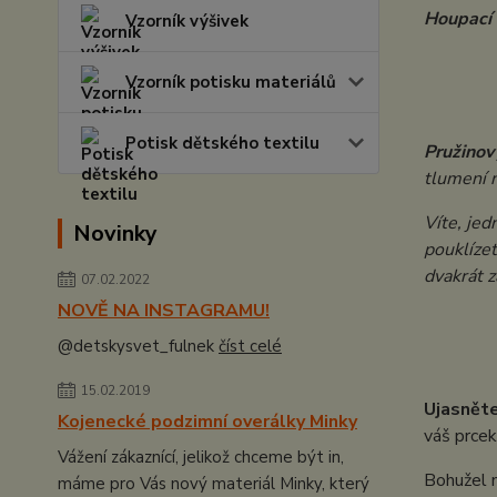
Houpací
Vzorník výšivek
Vzorník potisku materiálů
Potisk dětského textilu
Pružinov
tlumení n
Víte, je
Novinky
pouklíze
dvakrát z
07.02.2022
NOVĚ NA INSTAGRAMU!
@detskysvet_fulnek
číst celé
15.02.2019
Ujasněte
Kojenecké podzimní overálky Minky
váš prcek
Vážení zákaznící, jelikož chceme být in,
Bohužel n
máme pro Vás nový materiál Minky, který