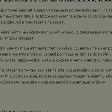
e nutno počítat s tím, že miminko se navleče teplým obleč
 sportovní musí mít alespoň tři základní polohy korby, jednu na s
í, málo které dítě si totiž způsobně lehne a zavře oči, když je ča
, ale zároveň u toho ležet a ne sedět .
 všité přímo na kočárky mohou být výhodou a dokonce jsou norm
ák, můžou překážet.
pro nohy by měla mít nastavitelnou výšku, využijete ji nejenom pod
í nebo bdí. Mnozí výrobci už také pochopili, že děti se do kočárk
ískoviště, takže vyrábějí dětské kočárky s velmi praktickou folio
í je otáčení korby tak, aby jste na dítě viděla kočárky s touto vy
tním sluníčku i v zimě, když bude zepředu foukat nepříjemný stude
když budete moci dítě v korbičce natočit dle aktuální potřeby.