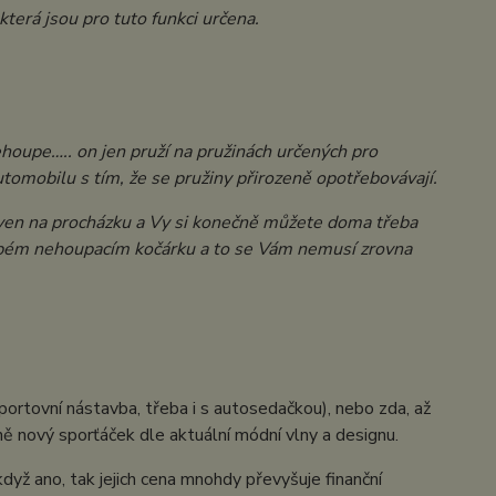
terá jsou pro tuto funkci určena.
houpe….. on jen pruží na pružinách určených pro
automobilu s tím, že se pružiny přirozeně opotřebovávají.
ven na procházku a Vy si konečně můžete doma třeba
blbém nehoupacím kočárku
a
to se Vám nemusí zrovna
ortovní nástavba, třeba i s autosedačkou), nebo zda, až
ně nový sporťáček dle aktuální módní vlny a designu.
dyž ano, tak jejich cena mnohdy převyšuje finanční