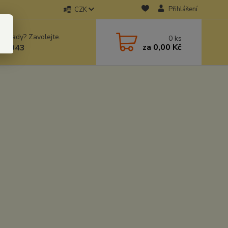
Přihlášení
CZK
 si rady? Zavolejte.
0
ks
za
0,00 Kč
78943