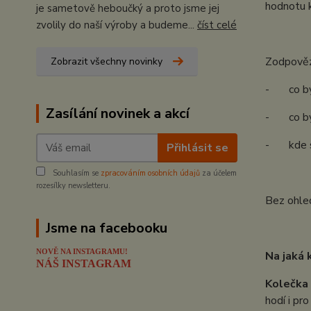
hodnotu 
je sametově heboučký a proto jsme jej
zvolily do naší výroby a budeme...
číst celé
Zodpovězt
Zobrazit všechny novinky
- co by 
Zasílání novinek a akcí
- co by m
- kde se
Přihlásit se
Souhlasím se
zpracováním osobních údajů
za účelem
rozesílky newsletteru.
Bez ohled
Jsme na facebooku
NOVĚ NA INSTAGRAMU!
Na jaká 
NÁŠ INSTAGRAM
Kolečka
hodí i pr