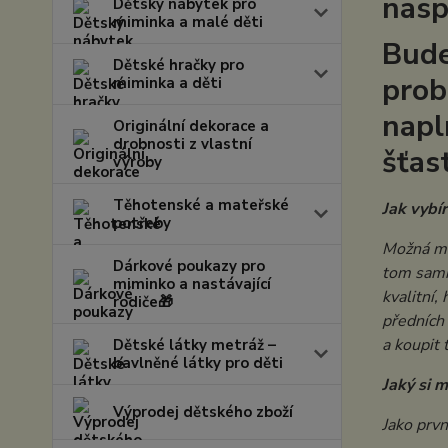
nasp
Dětský nábytek pro
miminka a malé děti
Bude
Dětské hračky pro
prob
miminka a děti
napl
Originální dekorace a
drobnosti z vlastní
šťas
výroby
Těhotenské a mateřské
Jak vybí
potřeby
Možná mát
Dárkové poukazy pro
tom sami
miminko a nastávající
kvalitní,
rodiče🎁
předních 
a koupit 
Dětské látky metráž –
bavlněné látky pro děti
Jaký si 
Výprodej dětského zboží
Jako prvn