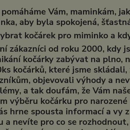
 pomáháme Vám, maminkám, jak v
nka, aby byla spokojená, šťastná 
vybrat kočárek pro miminko a kdy j
ní zákazníci od roku 2000, kdy j
ikání kočárky zabývat na plno, 
ks kočárků, které jsme skládali,
zníkům, objevovali výhody a nev
lémy, a tak doufám, že Vám naše
m výběru kočárku pro narozené m
ás hrne spousta informací a vy 
u a nevíte pro co se rozhodnout, 