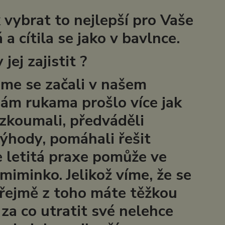
ybrat to nejlepší pro Vaše
a cítila se jako v bavlnce.
ej zajistit ?
sme se začali v našem
nám rukama prošlo více jak
 zkoumali, předváděli
ýhody, pomáhali řešit
 letitá praxe pomůže ve
iminko. Jelikož víme, že se
zřejmě z toho máte těžkou
za co utratit své nelehce