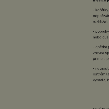
měsíce j
- kočárky
odpočíván
rozhlížet
- popruhy
nebo dus
- opěrka 
zrovna sp
přímo z p
- nutnost
ostrém le
vybrala, 