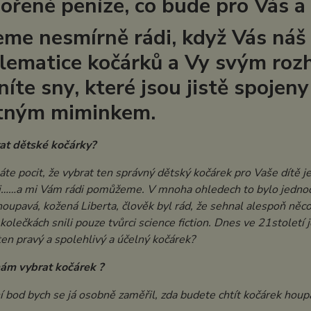
ořené peníze, co bude pro Vás a
me nesmírně rádi, když Vás náš
lematice kočárků a Vy svým roz
níte sny, které jsou jistě spojen
tným miminkem.
rat dětské kočárky?
e pocit, že vybrat ten správný dětský kočárek pro Vaše dítě je
……a mi Vám rádi pomůžeme. V mnoha ohledech to bylo jednoduš
 houpavá, kožená Liberta, člověk byl rád, že sehnal alespoň něco,
kolečkách snili pouze tvůrci science fiction. Dnes ve 21století j
ten pravý a spolehlivý a účelný kočárek?
mám vybrat kočárek ?
í bod bych se já osobně zaměřil, zda budete chtít kočárek houpac