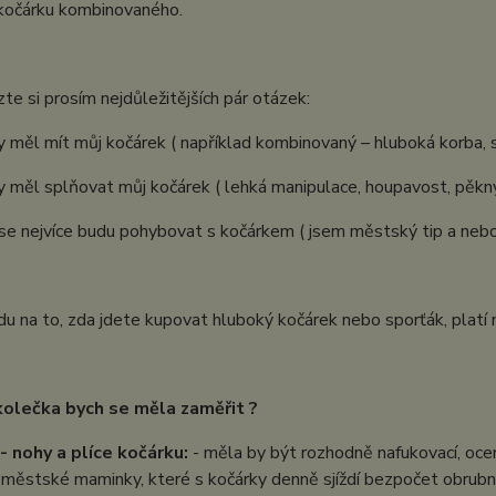
kočárku kombinovaného.
e si prosím nejdůležitějších pár otázek:
měl mít můj kočárek ( například kombinovaný – hluboká korba, 
ěl splňovat můj kočárek ( lehká manipulace, houpavost, pěkný 
 nejvíce budu pohybovat s kočárkem ( jsem městský tip a nebo
u na to, zda jdete kupovat hluboký kočárek nebo sporťák, platí 
kolečka bych se měla zaměřit ?
- nohy a plíce kočárku:
- měla by být rozhodně nafukovací, ocení
o městské maminky, které s kočárky denně sjíždí bezpočet obrub