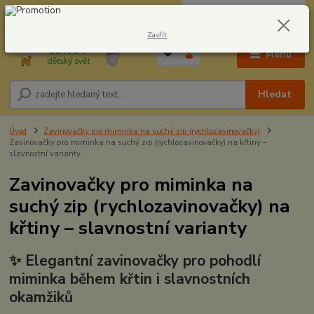
0
ks
CZK
604278943
za
0,00 Kč
Zavřít
Menu
Hledat
Úvod
Zavinovačky pro miminka na suchý zip (rychlozavinovačky)
Zavinovačky pro miminka na suchý zip (rychlozavinovačky) na křtiny –
slavnostní varianty
Zavinovačky pro miminka na
suchý zip (rychlozavinovačky) na
křtiny – slavnostní varianty
✨ Elegantní zavinovačky pro pohodlí
miminka během křtin i slavnostních
okamžiků