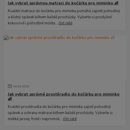
Jak vybrat správnou matraci do kočárku pro miminko 👶
Kvalitní matrace do kočárku pro miminka pomáhá zajistit pohodlný
a klidný spánek během každé procházky. Vyberte si prodyšné
kokosové i pohodlné molita...
číst celé
06
.
05
.
2026
Jak vybrat správné prostěradlo do kočárku pro miminko
👶
Kvalitní prostěradla do kočárku pro miminka zajistí pohodlný
spánek a ochranu matrace během každé procházky. Vyberte si
měkká jersey, froté i nepromok...
číst celé