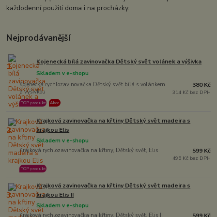
každodenní použití doma i na procházky.
Nejprodávanější
Kojenecká bílá zavinovačka Dětský svět volánek a výšivka
1.
Skladem v e-shopu
Kojenecká rychlozavinovačka Dětský svět bílá s volánkem
380 Kč
a výšivkou
314 Kč bez DPH
TOP produkt
Akce
Krajková zavinovačka na křtiny Dětský svět madeira s
2.
krajkou Elis
Skladem v e-shopu
Krajková rychlozavinovačka na křtiny, Dětský svět, Elis
599 Kč
495 Kč bez DPH
TOP produkt
Krajková zavinovačka na křtiny Dětský svět madeira s
3.
krajkou Elis II
Skladem v e-shopu
Krajková rychlozavinovačka na křtiny, Dětský svět, Elis II
599 Kč