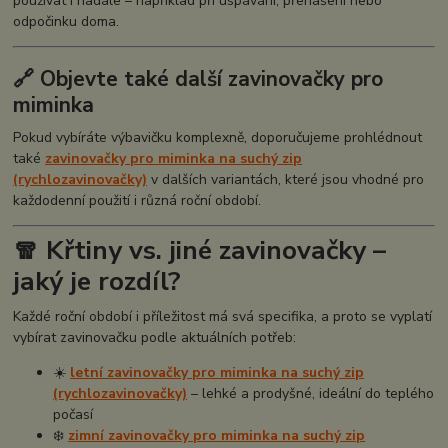
používat i nadále – například při uspávání, přenášení nebo
odpočinku doma.
🔗 Objevte také další zavinovačky pro
miminka
Pokud vybíráte výbavičku komplexně, doporučujeme prohlédnout
také
zavinovačky pro miminka na suchý zip
(rychlozavinovačky)
v dalších variantách, které jsou vhodné pro
každodenní použití i různá roční období.
🧣 Křtiny vs. jiné zavinovačky –
jaký je rozdíl?
Každé roční období i příležitost má svá specifika, a proto se vyplatí
vybírat zavinovačku podle aktuálních potřeb:
☀️
letní zavinovačky pro miminka na suchý zip
(rychlozavinovačky)
– lehké a prodyšné, ideální do teplého
počasí
❄️
zimní zavinovačky pro miminka na suchý zip