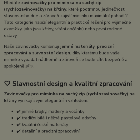
Hledáte
zavinovačky pro miminka na suchý zip
(rychlozavinovačky) na křtiny
, které podtrhnou jedinečnost
slavnostního dne a zároveň zajistí miminku maximální pohodlí?
Tato kategorie nabízí elegantní a praktické řešení pro výjimečné
okamžiky, jako jsou křtiny, vítání občánků nebo první rodinné
oslavy.
Naše zavinovačky kombinují
jemné materiály, precizní
zpracování a slavnostní design
, díky kterému bude vaše
miminko vypadat nádherně a zároveň se bude cítit bezpečně a
spokojeně 👶✨.
🤍 Slavnostní design a kvalitní zpracování
Zavinovačky pro miminka na suchý zip (rychlozavinovačky) na
křtiny
vynikají svým elegantním vzhledem:
✔️ jemné krajky, madeiry a volánky
✔️ tradiční bílá i něžné pastelové odstíny
✔️ kvalitní české materiály
✔️ detailní a precizní zpracování