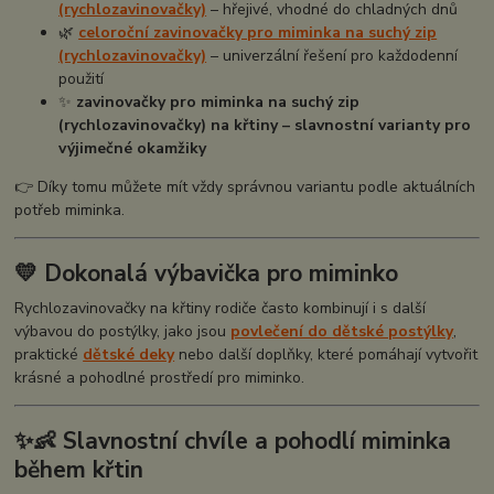
(rychlozavinovačky)
– hřejivé, vhodné do chladných dnů
🌿
celoroční zavinovačky pro miminka na suchý zip
(rychlozavinovačky)
– univerzální řešení pro každodenní
použití
✨
zavinovačky pro miminka na suchý zip
(rychlozavinovačky) na křtiny – slavnostní varianty pro
výjimečné okamžiky
👉 Díky tomu můžete mít vždy správnou variantu podle aktuálních
potřeb miminka.
💛 Dokonalá výbavička pro miminko
Rychlozavinovačky na křtiny rodiče často kombinují i s další
výbavou do postýlky, jako jsou
povlečení do dětské postýlky
,
praktické
dětské deky
nebo další doplňky, které pomáhají vytvořit
krásné a pohodlné prostředí pro miminko.
✨👶 Slavnostní chvíle a pohodlí miminka
během křtin