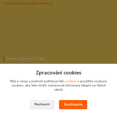
obchod-detskysvet@seznam.cz
Jsme zde pro Vás
Zpracování cookies
Romana Šebestová
Náš e-shop a partneři potřebují Váš
souhlas
s použitím souborů
604278943
cookies, aby Vám mohli zobrazovat informace týkající se Vašich
zájmů.
obchod-detskysvet@seznam.cz
Souhlasím
Nastavení