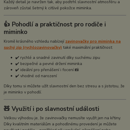
Každý detail je navržen tak, aby podtrhl slavnostní atmosféru a
zároveň zůstal šetrný k citlivé pokožce miminka.
👍 Pohodlí a praktičnost pro rodiče i
miminko
Kromě krásného vzhledu nabízejí
zavinovačky pro miminka na
suchý zip (rychlozavinovačky)
také maximální praktičnost:
✔️ rychlé a snadné zavinutí díky suchému zipu
✔️ bezpečné a pevné držení miminka
✔️ ideální pro přenášení i focení 📸
✔️ vhodné od narození
Díky tomu si můžete užít slavnostní den bez stresu a s jistotou, že
je miminko v pohodlí.
🧸 Využití i po slavnostní události
Velkou výhodou je, že zavinovačky nemusíte využít jen na křtiny.
Díky kvalitním materiálům a pohodlnému provedení je můžete