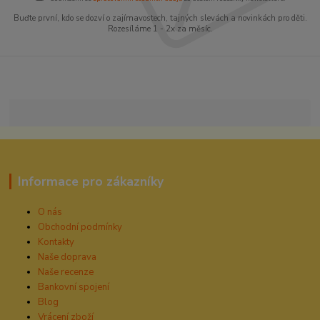
Buďte první, kdo se dozví o zajímavostech, tajných slevách a novinkách pro děti.
Rozesíláme 1 - 2x za měsíc.
Informace pro zákazníky
O nás
Obchodní podmínky
Kontakty
Naše doprava
Naše recenze
Bankovní spojení
Blog
Vrácení zboží