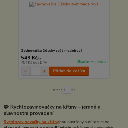
Zavinovačka Dětský svět madeirová
549 Kč
/
ks
Skladem v e-shopu
454 Kč
bez DPH
Přidat do košíku
strana
z 1
🧩 Rychlozavinovačky na křtiny – jemné a
slavnostní provedení
Rychlozavinovačky na křtiny
jsou navrženy s důrazem na
eleganci, jemnost a pohodlí miminka
během slavnostních