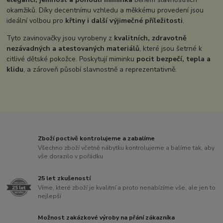
okamžiků. Díky decentnímu vzhledu a měkkému provedení jsou
ideální volbou pro
křtiny i další výjimečné příležitosti
.
Tyto zavinovačky jsou vyrobeny z
kvalitních, zdravotně
nezávadných a atestovaných materiálů
, které jsou šetrné k
citlivé dětské pokožce. Poskytují miminku
pocit bezpečí, tepla a
klidu
, a zároveň působí slavnostně a reprezentativně.
Zboží poctivě kontrolujeme a zabalíme
Všechno zboží včetně nábytku kontrolujeme a balíme tak, aby
vše dorazilo v pořádku
25 let zkušeností
Víme, které zboží je kvalitní a proto nenabízíme vše, ale jen to
nejlepší
Možnost zakázkové výroby na přání zákazníka