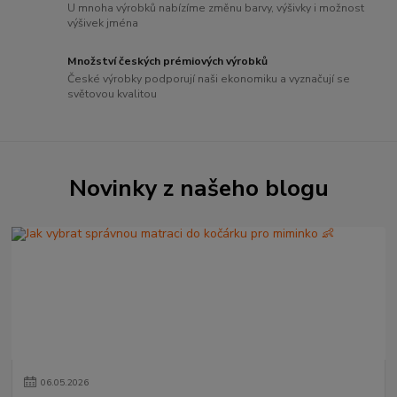
U mnoha výrobků nabízíme změnu barvy, výšivky i možnost
výšivek jména
Množství českých prémiových výrobků
České výrobky podporují naši ekonomiku a vyznačují se
světovou kvalitou
Novinky z našeho blogu
06
.
05
.
2026