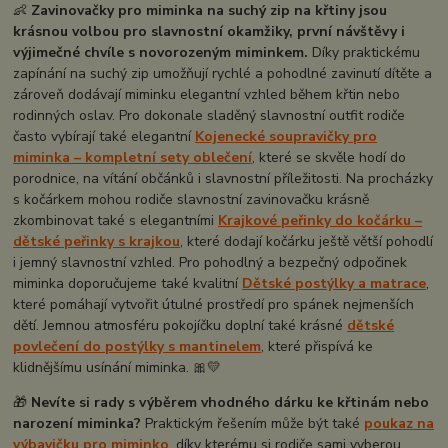
👶
Zavinovačky pro miminka na suchý zip na křtiny jsou
krásnou volbou pro slavnostní okamžiky, první návštěvy i
výjimečné chvíle s novorozeným miminkem.
Díky praktickému
zapínání na suchý zip umožňují rychlé a pohodlné zavinutí dítěte a
zároveň dodávají miminku elegantní vzhled během křtin nebo
rodinných oslav. Pro dokonale sladěný slavnostní outfit rodiče
často vybírají také elegantní
Kojenecké soupravičky pro
miminka – kompletní sety oblečení
, které se skvěle hodí do
porodnice, na vítání občánků i slavnostní příležitosti. Na procházky
s kočárkem mohou rodiče slavnostní zavinovačku krásně
zkombinovat také s elegantními
Krajkové peřinky do kočárku –
dětské peřinky s krajkou
, které dodají kočárku ještě větší pohodlí
i jemný slavnostní vzhled. Pro pohodlný a bezpečný odpočinek
miminka doporučujeme také kvalitní
Dětské postýlky a matrace
,
které pomáhají vytvořit útulné prostředí pro spánek nejmenších
dětí. Jemnou atmosféru pokojíčku doplní také krásné
dětské
povlečení do postýlky s mantinelem
, které přispívá ke
klidnějšímu usínání miminka. 🎀💛
🎁
Nevíte si rady s výběrem vhodného dárku ke křtinám nebo
narození miminka?
Praktickým řešením může být také
poukaz na
výbavičku pro miminko
, díky kterému si rodiče sami vyberou