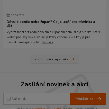
30
.
04
.
2026
Dětské pončo nebo župan? Co je lepší pro miminka a
děti
Vybrat mezi dětským pončem a županem nemusí být složité. Stačí
vědět, pro jaký věk a situaci je který vhodnější – a kdy je pro
miminko nejlepší zvolit...
číst celé
Zobrazit všechny články
Zasílání novinek a akcí
Přihlásit se
Souhlasím se
zpracováním osobních údajů
za účelem rozesílky newsletteru.