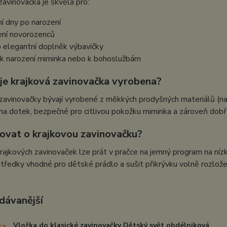
zavinovačka je skvělá pro:
ní dny po narození
ení novorozenců
o elegantní doplněk výbavičky
 k narození miminka nebo k bohoslužbám
 je krajková zavinovačka vyrobena?
zavinovačky bývají vyrobené z měkkých prodyšných materiálů (n
na dotek, bezpečné pro citlivou pokožku miminka a zároveň dobř
čovat o krajkovou zavinovačku?
rajkových zavinovaček lze prát v pračce na jemný program na n
středky vhodné pro dětské prádlo a sušit přikrývku volně rozlož
dávanější
Vložka do klasické zavinovačky Dětský svět obdélniková