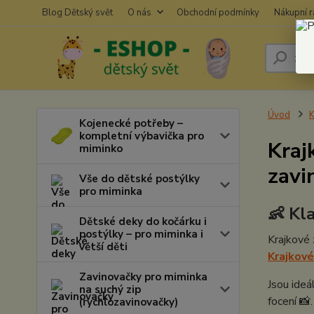
Blog Dětský svět
O nás
Obchodní podmínky
Nákupní 
Úvod
K
Kojenecké potřeby –
kompletní výbavička pro
Kraj
miminko
zavi
Vše do dětské postýlky
pro miminka
👶 Kl
Dětské deky do kočárku i
postýlky – pro miminka i
Krajkové 
větší děti
Krajkové
Zavinovačky pro miminka
Jsou ideá
na suchý zip
focení 📸
(rychlozavinovačky)