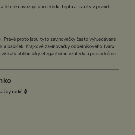
které navozuje pocit klidu, tepla a jistoty v prvních
✨. Právě proto jsou tyto zavinovačky často vyhledávané
nek a babiček. Krajkové zavinovačky obdélníkového tvaru
si získaly oblibu díky elegantnímu vzhledu a praktickému
inko
každý rodič 🤱.