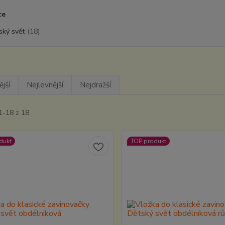
ce
ský svět
(18)
jší
Nejlevnější
Nejdražší
1-18 z 18
dukt
TOP produkt