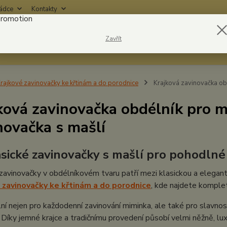
rádce
Kontakty
Nevíte
Zavřít
Hledat
6042
rajkové zavinovačky ke křtinám a do porodnice
Krajková zavinovačka obd
ková zavinovačka obdélník pro m
novačka s mašlí
asické zavinovačky s mašlí pro pohodln
zavinovačky v obdélníkovém tvaru patří mezi klasickou a elegant
 zavinovačky ke křtinám a do porodnice
, kde najdete kompletn
lní nejen pro každodenní zavinování miminka, ale také pro slavnost
. Díky jemné krajce a tradičnímu provedení působí velmi něžně, l