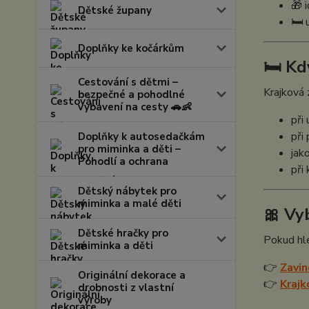
🎁 
Dětské župany
🛏️ 
Doplňky ke kočárkům
🛏️ K
Cestování s dětmi –
Krajková 
bezpečné a pohodlné
vybavení na cesty 🚗👶
při
při
Doplňky k autosedačkám
pro miminka a děti –
jak
Pohodlí a ochrana
při
Dětský nábytek pro
miminka a malé děti
🎀 Vy
Dětské hračky pro
Pokud hle
miminka a děti
👉
Zavin
Originální dekorace a
👉
Krajk
drobnosti z vlastní
výroby