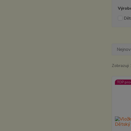
Výrob
Dět
Nejnově
Zobrazuji 
TOP pro