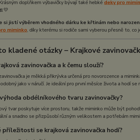
 Krásným doplňkem výbavičky bývají také hebké
deky pro mimin
🎀💛
e si jistí výběrem vhodného dárku ke křtinám nebo narozen
pro miminko
, díky kterému si rodiče sami vyberou přesně to, co 
to kladené otázky – Krajkové zavinovač
rajková zavinovačka a k čemu slouží?
zavinovačka je měkká přikrývka určená pro novorozence a miminka
odobný jako v náručí. Je ideální pro první měsíce života a hodí se 
e výhoda obdélníkového tvaru zavinovačky?
vý tvar poskytuje více prostoru, takže miminko může být pohodl
zální a snadno se přizpůsobí různým velikostem a potřebám mimi
 příležitosti se krajková zavinovačka hodí?