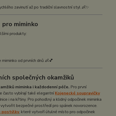
chlého zavinutí až po tradiční slavnostní styl 👶✨
u pro miminko
lšími produkty:
e miminko od prvních dnů 👶💕
ních společných okamžiků
okamžiků miminka i každodenní péče.
Pro první
e často vybírají také elegantní
Kojenecké soupravičky
nice i na křtiny. Pro pohodlný a klidný odpočinek miminka
í vytvořit bezpečné prostředí pro spánek novorozence.
o postýlky
, které vytvoří útulné místo pro odpočinek