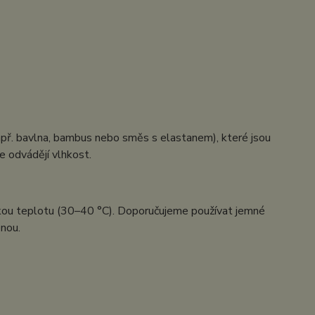
apř. bavlna, bambus nebo směs s elastanem), které jsou
e odvádějí vlhkost.
ízkou teplotu (30–40 °C). Doporučujeme používat jemné
enou.