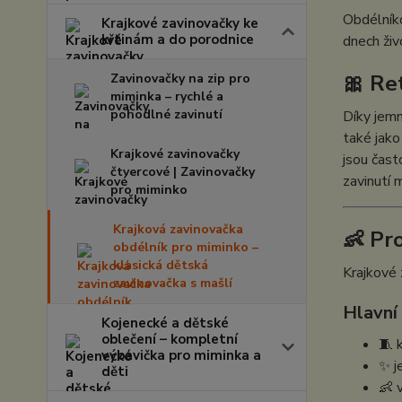
Obdélníko
Krajkové zavinovačky ke
křtinám a do porodnice
dnech živ
🎀 Re
Zavinovačky na zip pro
miminka – rychlé a
pohodlné zavinutí
Díky jemn
také jak
Krajkové zavinovačky
jsou čas
čtvercové | Zavinovačky
zavinutí 
pro miminko
Krajková zavinovačka
👶 Pr
obdélník pro miminko –
klasická dětská
Krajkové 
zavinovačka s mašlí
Hlavní
Kojenecké a dětské
oblečení – kompletní
🧵 
výbavička pro miminka a
✨ j
děti
👶 