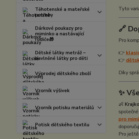
Tyto vari
Těhotenské a mateřské
potřeby
🔗 Do
Dárkové poukazy pro
miminko a nastávající
rodiče🎁
Pro komp
👉
klasi
Dětské látky metráž –
bavlněné látky pro děti
👉
dětsk
Díky sprá
Výprodej dětského zboží
Vzorník výšivek
✨ Vše
👶
Krajk
Vzorník potisku materiálů
společné 
pro mimi
Potisk dětského textilu
doporuču
Pro ještě