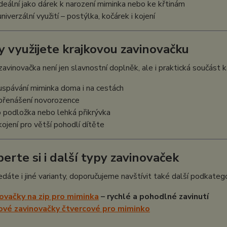
ideální jako dárek k narození miminka nebo ke křtinám
univerzální využití – postýlka, kočárek i kojení
dy využijete krajkovou zavinovačku
zavinovačka není jen slavnostní doplněk, ale i praktická součást
 uspávání miminka doma i na cestách
 přenášení novorozence
o podložka nebo lehká přikrývka
 kojení pro větší pohodlí dítěte
berte si i další typy zavinovaček
dáte i jiné varianty, doporučujeme navštívit také další podkatego
ovačky na zip pro miminka
– rychlé a pohodlné zavinutí
ové zavinovačky čtvercové pro miminko