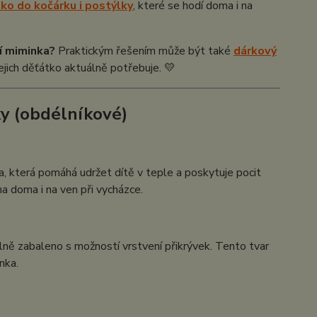
ko do kočárku i postýlky
, které se hodí doma i na
í miminka?
Praktickým řešením může být také
dárkový
jejich děťátko aktuálně potřebuje. 💛
ky (obdélníkové)
, která pomáhá udržet dítě v teple a poskytuje pocit
na doma i na ven při vycházce.
ně zabaleno s možností vrstvení přikrývek. Tento tvar
nka.