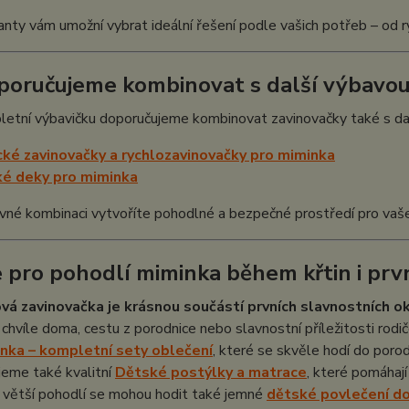
anty vám umožní vybrat ideální řešení podle vašich potřeb – od ry
poručujeme kombinovat s další výbavo
letní výbavičku doporučujeme kombinovat zavinovačky také s da
cké zavinovačky a rychlozavinovačky pro miminka
é deky pro miminka
vné kombinaci vytvoříte pohodlné a bezpečné prostředí pro vaš
 pro pohodlí miminka během křtin i prv
ová zavinovačka je krásnou součástí prvních slavnostních 
chvíle doma, cestu z porodnice nebo slavnostní příležitosti rodič
nka – kompletní sety oblečení
, které se skvěle hodí do porod
jeme také kvalitní
Dětské postýlky a matrace
, které pomáhaj
 větší pohodlí se mohou hodit také jemné
dětské povlečení d