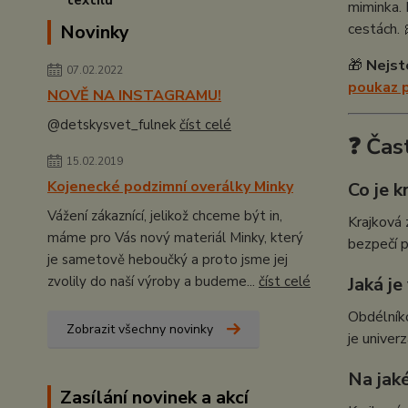
miminka.
cestách. 
Novinky
🎁
Nejst
07.02.2022
poukaz 
NOVĚ NA INSTAGRAMU!
@detskysvet_fulnek
číst celé
❓ Čas
15.02.2019
Kojenecké podzimní overálky Minky
Co je k
Vážení zákaznící, jelikož chceme být in,
Krajková 
máme pro Vás nový materiál Minky, který
bezpečí p
je sametově heboučký a proto jsme jej
zvolily do naší výroby a budeme...
číst celé
Jaká j
Obdélníko
Zobrazit všechny novinky
je univer
Na jaké
Zasílání novinek a akcí