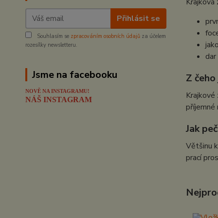
Krajková 
Přihlásit se
prv
foc
Souhlasím se
zpracováním osobních údajů
za účelem
jak
rozesílky newsletteru.
dar
Jsme na facebooku
Z čeho
NOVĚ NA INSTAGRAMU!
Krajkové 
NÁŠ INSTAGRAM
příjemné 
Jak pe
Většinu k
prací pro
Nejpro