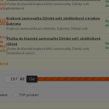
Sk
Vložka do klasické krajkové křtící zavinovačky, Dětský svět,
sh
obdelníková
Krajková zavinovačka Dětský svět obdélníková s krajkou
Sk
Gabriela
sh
Krajková zavinovačka pro miminko, Gabriela, Dětský svět
Vložka do klasické zavinovačky Dětský svět obdélníková
Sk
růžová
sh
Vložka do klasické krajkové křtící zavinovačky, Dětský svět,
obdelníková růžová
Kč
Od
adem
TOP produkt