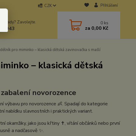
Přihlášení
CZK
 si rady? Zavolejte.
0
ks
za
0,00 Kč
78943
élník pro miminko – klasická dětská zavinovačka s mašlí
iminko – klasická dětská
é zabalení novorozence
ní výbavu pro novorozence 👶. Spadají do kategorie
í nabídku slavnostních i praktických variant.
ní okamžiky, jako jsou křtiny ✝️, vítání občánků nebo první
uxusně a nadčasově ✨.