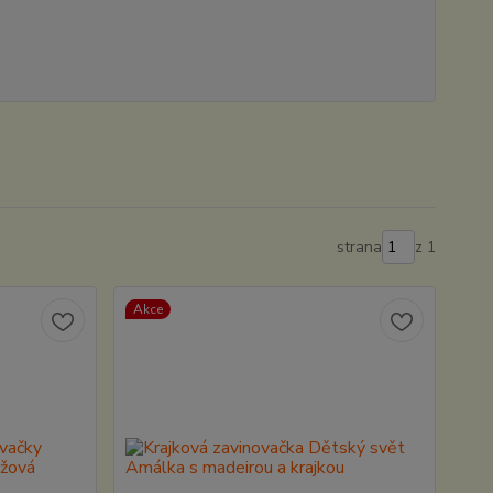
strana
z 1
Akce