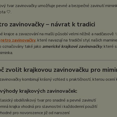
vý tvar zavinovačky umožňuje pevné a bezpečné zavinutí miminka, 
ota 🤍.
tro zavinovačky – návrat k tradici
é krajce a zavazování na mašli působí velmi něžně a nadčasově 
o
retro zavinovačky
, které navazují na tradiční styl našich mami
to označovány také jako
americké krajkové zavinovačky
, které 
miminka.
oč zvolit krajkovou zavinovačku pro mim
zavinovačky kombinují krásný vzhled s praktičností, kterou ocení 
 výhody krajkových zavinovaček:
klasický obdélníkový tvar pro snadné a pevné zavinutí
emná krajka vhodná pro slavnostní i každodenní použití
vhodné pro novorozence již od narození