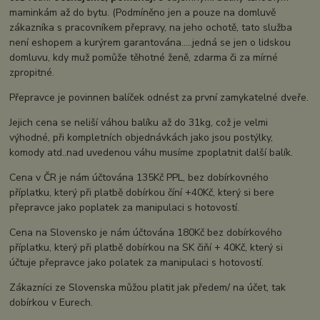
maminkám až do bytu. (Podmíněno jen a pouze na domluvě
zákazníka s pracovníkem přepravy, na jeho ochotě, tato služba
není eshopem a kurýrem garantována.....jedná se jen o lidskou
domluvu, kdy muž pomůže těhotné ženě, zdarma či za mírné
zpropitné.
Přepravce je povinnen balíček odnést za první zamykatelné dveře.
Jejich cena se neliší váhou balíku až do 31kg, což je velmi
výhodné, při kompletních objednávkách jako jsou postýlky,
komody atd..nad uvedenou váhu musíme zpoplatnit další balík.
Cena v ČR je nám účtována 135Kč PPL, bez dobírkovného
příplatku, který při platbě dobírkou číní +40Kč, který si bere
přepravce jako poplatek za manipulaci s hotovostí.
Cena na Slovensko je nám účtována 180Kč bez dobírkového
příplatku, který při platbě dobírkou na SK čiňí + 40Kč, který si
účtuje přepravce jako polatek za manipulaci s hotovostí.
Zákazníci ze Slovenska můžou platit jak předem/ na účet, tak
dobírkou v Eurech.