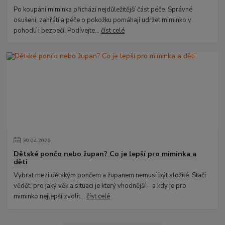
Po koupání miminka přichází nejdůležitější část péče. Správné
osušení, zahřátí a péče o pokožku pomáhají udržet miminko v
pohodlí i bezpečí. Podívejte...
číst celé
30
.
04
.
2026
Dětské pončo nebo župan? Co je lepší pro miminka a
děti
Vybrat mezi dětským pončem a županem nemusí být složité. Stačí
vědět, pro jaký věk a situaci je který vhodnější – a kdy je pro
miminko nejlepší zvolit...
číst celé