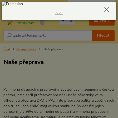
0
ks
CZK
604278943
za
0,00 Kč
Zavřít
Menu
Hledat
Úvod
Nákupní rádce
Naše přeprava
Naše přeprava
Po mnoha útrapách s přepravními společnostmi, zejména s českou
poštou, jsme začli preferovat pro nás i naše zákazníky velmi
výhodnou přepravu DPD a PPL. Tito přepravci balíky a zboží v nich
neničí, jsou spolehliví, mají velkou snahu balíky doručit, jejich
doručení je v 99% do 24 hodin od podání a v mnoha případech,
což velmi
oceňujeme, pomáhají
s objemnými balíky těhotným