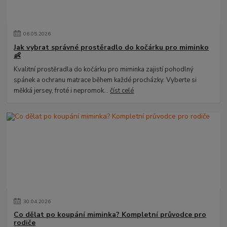
06
.
05
.
2026
Jak vybrat správné prostěradlo do kočárku pro miminko
👶
Kvalitní prostěradla do kočárku pro miminka zajistí pohodlný
spánek a ochranu matrace během každé procházky. Vyberte si
měkká jersey, froté i nepromok...
číst celé
30
.
04
.
2026
Co dělat po koupání miminka? Kompletní průvodce pro
rodiče