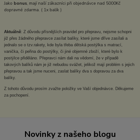
Jako
bonus
, mají naší zákazníci při objednávce nad 5000Kč
dopravné zdarma. ( 1x balík )
Aktuálně
: Z důvodu přísnějších pravidel pro přepravu, nejsme schopni
již přes žádného přepravce zasílat balíky, které jsme dříve zasílali a
jednalo se o tzv.rakety, kde byla třeba dětská postýlka s matrací,
vanička, či peřina do postýlky, či jiné objemné zboží, které bylo k
postýlce přiděláno. Přepravci nám dali na vědomí, že v případě
takových balíků nám je již nebudou svážet, jelikož mají problém s jejich
přepravou a tak jsme nuceni, zaslat balíky dva s dopravou za dva
balíky.
Z tohoto důvodu prosím zvažte položky ve Vaší objednávce. Děkujeme
za pochopení.
Novinky z našeho blogu