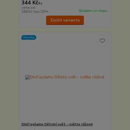
344 Kč
/
ks
cena od
Skladem v e-shopu
284 Kč
bez DPH
Zvolit variantu
Novinka
Dívčí pyžamo Dětský svět – světle růžové