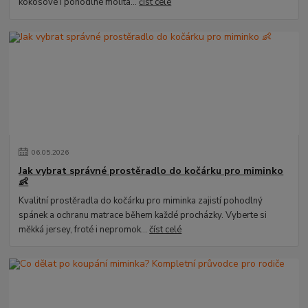
kokosové i pohodlné molita...
číst celé
06
.
05
.
2026
Jak vybrat správné prostěradlo do kočárku pro miminko
👶
Kvalitní prostěradla do kočárku pro miminka zajistí pohodlný
spánek a ochranu matrace během každé procházky. Vyberte si
měkká jersey, froté i nepromok...
číst celé