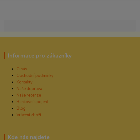
Informace pro zákazníky
O nás
Obchodní podmínky
Kontakty
Naše doprava
Naše recenze
Bankovní spojení
Blog
Vrácení zboží
Kde nás najdete