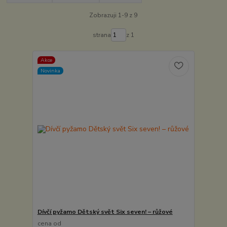
Zobrazuji 1-9 z 9
strana
z 1
Akce
Novinka
Dívčí pyžamo Dětský svět Six seven! – růžové
cena od