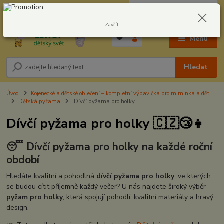
0
ks
CZK
604278943
za
0,00 Kč
Zavřít
Menu
Hledat
Úvod
Kojenecké a dětské oblečení – kompletní výbavička pro miminka a děti
Dětská pyžama
Dívčí pyžama pro holky
Dívčí pyžama pro holky 🇨🇿😴👧
😴 Dívčí pyžama pro holky na každé roční
období
Hledáte kvalitní a pohodlná
dívčí pyžama pro holky
, ve kterých
se budou cítit příjemně každý večer? U nás najdete široký výběr
pyžam pro holky
, která spojují pohodlí, kvalitní materiály a hravý
design.