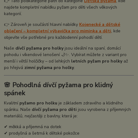
👉 Tato podkategorie patří do kategorie
Dětská pyžama
, kde
najdete kompletní nabídku pyžam pro děti všech věkových
kategorií.
👉 Zároveň je součástí hlavní nabídky
Kojenecké a dětské
oblečení – kompletní výbavička pro miminka a děti
, kde
objevíte vše potřebné pro každodenní pohodlí dětí.
Naše
dívčí pyžama pro holky
jsou ideální na spaní, domácí
pohodu i víkendové lenošení 🌙✨. Vybírat můžete z variant pro
menší i větší holčičky – od lehkých
letních pyžam pro holky
až
po hřejivá
zimní pyžama pro holky
.
🌸 Pohodlná dívčí pyžama pro klidný
spánek
Kvalitní
pyžamo pro holku
je základem zdravého a klidného
spánku. Naše
dívčí pyžama pro děti
jsou vyrobena z příjemných
materiálů, nejčastěji z bavlny, která je:
✔ měkká a příjemná na dotek
✔ prodyšná a šetrná k dětské pokožce