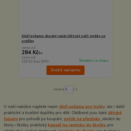
Dívčí pyžamo dlouhý rukáv Dětský svět myšky se
srdíčky
cena od
284 Kč
/
ks
cena od
Skladem v e-shopu
235 Kč
bez DPH
Zvolit variantu
strana
z 1
V naší nabídce najdete nejen
dívčí pyžama pro holky
, ale i další
praktické a kvalitní doplňky pro děti. Oblíbené jsou také
dětské
župany
pro pohodlí po koupání,
pytlík na přezůvky
ideální do
školy i školky, praktický
kapsář na ramínko do školky
,
pro