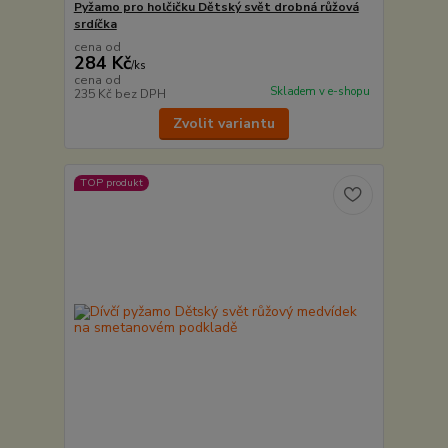
Pyžamo pro holčičku Dětský svět drobná růžová
srdíčka
cena od
284 Kč
/
ks
cena od
Skladem v e-shopu
235 Kč
bez DPH
Zvolit variantu
TOP produkt