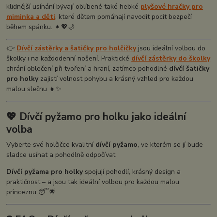
klidnější usínání bývají oblíbené také hebké
plyšové
hračky pro
miminka a děti
, které dětem pomáhají navodit pocit bezpečí
během spánku. 👧💖🌙
👉
Dívčí zástěrky a šatičky pro holčičky
jsou ideální volbou do
školky i na každodenní nošení. Praktické
dívčí zástěrky do školky
chrání oblečení při tvoření a hraní, zatímco pohodlné
dívčí šatičky
pro holky
zajistí volnost pohybu a krásný vzhled pro každou
malou slečnu 👧✨
💖 Dívčí pyžamo pro holku jako ideální
volba
Vyberte své holčičce kvalitní
dívčí pyžamo
, ve kterém se jí bude
sladce usínat a pohodlně odpočívat.
Dívčí pyžama pro holky
spojují pohodlí, krásný design a
praktičnost – a jsou tak ideální volbou pro každou malou
princeznu 😴🌟