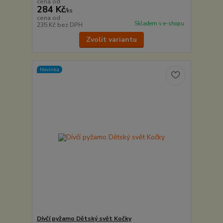
cena od
284 Kč
/
ks
cena od
Skladem v e-shopu
235 Kč
bez DPH
Zvolit variantu
Novinka
Dívčí pyžamo Dětský svět Kočky