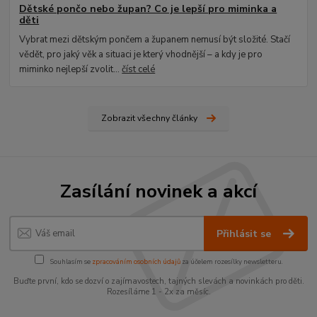
Dětské pončo nebo župan? Co je lepší pro miminka a
děti
Vybrat mezi dětským pončem a županem nemusí být složité. Stačí
vědět, pro jaký věk a situaci je který vhodnější – a kdy je pro
miminko nejlepší zvolit...
číst celé
Zobrazit všechny články
Zasílání novinek a akcí
Přihlásit se
Souhlasím se
zpracováním osobních údajů
za účelem rozesílky newsletteru.
Buďte první, kdo se dozví o zajímavostech, tajných slevách a novinkách pro děti.
Rozesíláme 1 - 2x za měsíc.