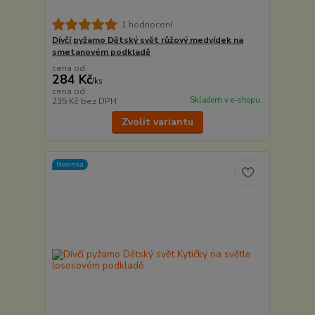
1 hodnocení
Dívčí pyžamo Dětský svět růžový medvídek na
smetanovém podkladě
cena od
284 Kč
/
ks
cena od
Skladem v e-shopu
235 Kč
bez DPH
Zvolit variantu
Novinka