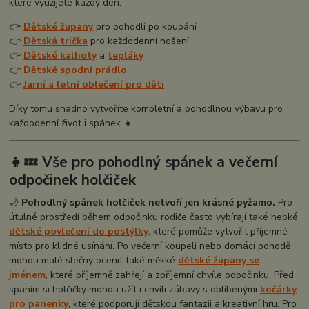
které využijete každý den:
👉
Dětské župany
pro pohodlí po koupání
👉
Dětská trička
pro každodenní nošení
👉
Dětské kalhoty
a
tepláky
👉
Dětské spodní prádlo
👉
Jarní a letní oblečení pro děti
Díky tomu snadno vytvoříte kompletní a pohodlnou výbavu pro
každodenní život i spánek 👧
👧💤 Vše pro pohodlný spánek a večerní
odpočinek holčiček
🌙
Pohodlný spánek holčiček netvoří jen krásné pyžamo.
Pro
útulné prostředí během odpočinku rodiče často vybírají také hebké
dětské povlečení do postýlky
, které pomůže vytvořit příjemné
místo pro klidné usínání. Po večerní koupeli nebo domácí pohodě
mohou malé slečny ocenit také měkké
dětské župany se
jménem
, které příjemně zahřejí a zpříjemní chvíle odpočinku. Před
spaním si holčičky mohou užít i chvíli zábavy s oblíbenými
kočárky
pro panenky
, které podporují dětskou fantazii a kreativní hru. Pro