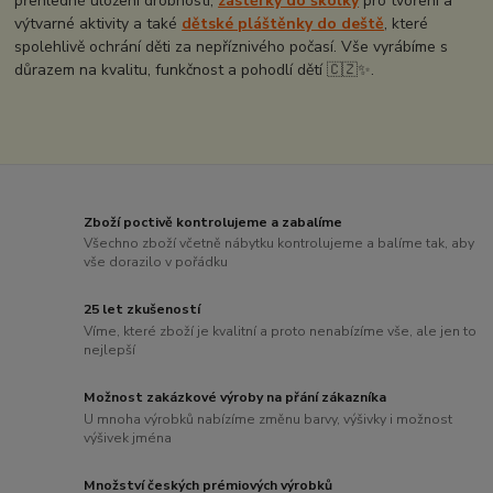
přehledné uložení drobností,
zástěrky do školky
pro tvoření a
výtvarné aktivity a také
dětské pláštěnky do deště
, které
spolehlivě ochrání děti za nepříznivého počasí. Vše vyrábíme s
důrazem na kvalitu, funkčnost a pohodlí dětí 🇨🇿✨.
Zboží poctivě kontrolujeme a zabalíme
Všechno zboží včetně nábytku kontrolujeme a balíme tak, aby
vše dorazilo v pořádku
25 let zkušeností
Víme, které zboží je kvalitní a proto nenabízíme vše, ale jen to
nejlepší
Možnost zakázkové výroby na přání zákazníka
U mnoha výrobků nabízíme změnu barvy, výšivky i možnost
výšivek jména
Množství českých prémiových výrobků