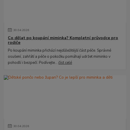
30
.
04
.
2026
Co dělat po koupání miminka? Kompletní průvodce pro
rodiče
Po koupání miminka přichází nejdůležitější část péče. Správné
osušení, zahřátí a péče o pokožku pomáhají udržet miminko v
pohodlí i bezpečí. Podívejte...
číst celé
30
.
04
.
2026