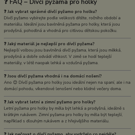
❓ FAQ – Dívčí pyžama pro holky
❓ Jak vybrat správné dívčí pyžamo pro holku?
Dívčí pyžamo vybírejte podle velikosti dítěte, ročního období a
materiálu. Ideální jsou bavlněná pyžama pro holky, která jsou
prodyšná, pohodlná a vhodná pro citlivou dětskou pokožku.
❓ Jaký materiál je nejlepší pro dívčí pyžama?
Nejlepší volbou jsou bavlněná dívčí pyžama, která jsou měkká,
prodyšná a dobře odvádí vlhkost. V zimě se hodí teplejší
materiály, v létě naopak lehká a vzdušná pyžama.
❓ Jsou dívčí pyžama vhodná i na domácí nošení?
Ano 😊 Dívčí pyžama pro holky jsou ideální nejen na spaní, ale i na
domácí pohodu, víkendové lenošení nebo klidné večery doma.
❓ Jak vybrat letní a zimní pyžamo pro holky?
Letní pyžama pro holky by měla být lehká a prodyšná, ideálně s
krátkým rukávem. Zimní pyžama pro holky by měla být teplejší,
například s dlouhým rukávem a z hřejivějšího materiálu.
❓ Jak pečovat o dívčí pyžamo, aby vydrželo co nejdéle?