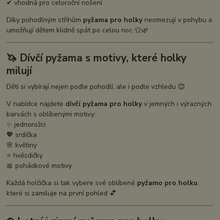
✔ vhodná pro celoroční nošení
Díky pohodlným střihům
pyžama pro holky
neomezují v pohybu a
umožňují dětem klidně spát po celou noc 👕🌿
🦄 Dívčí pyžama s motivy, které holky
milují
Děti si vybírají nejen podle pohodlí, ale i podle vzhledu 😊
V nabídce najdete
dívčí pyžama pro holky
v jemných i výrazných
barvách s oblíbenými motivy:
✨ jednorožci
💖 srdíčka
🌸 květiny
⭐ hvězdičky
🎀 pohádkové motivy
Každá holčička si tak vybere své oblíbené
pyžamo pro holku
,
které si zamiluje na první pohled 💕