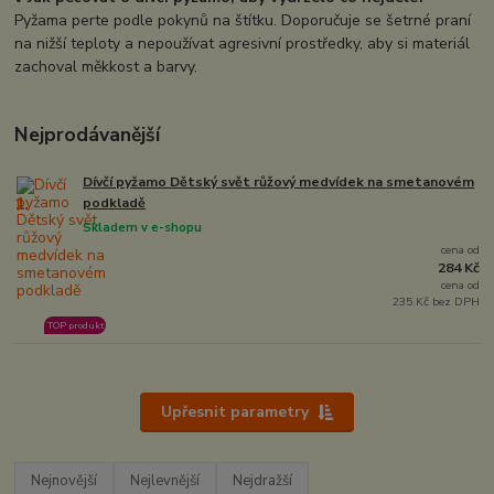
Pyžama perte podle pokynů na štítku. Doporučuje se šetrné praní
na nižší teploty a nepoužívat agresivní prostředky, aby si materiál
zachoval měkkost a barvy.
Nejprodávanější
Dívčí pyžamo Dětský svět růžový medvídek na smetanovém
1.
podkladě
Skladem v e-shopu
cena od
284 Kč
cena od
235 Kč bez DPH
TOP produkt
Upřesnit parametry
Nejnovější
Nejlevnější
Nejdražší