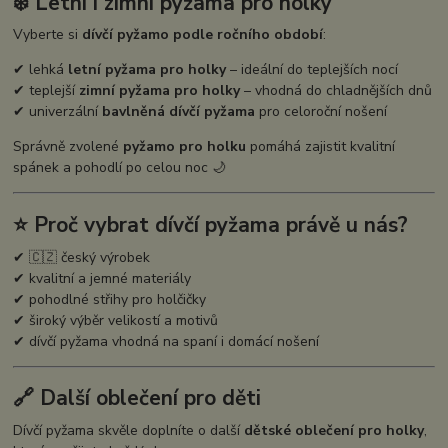
❄️ Letní i zimní pyžama pro holky
Vyberte si
dívčí pyžamo podle ročního období
:
✔ lehká
letní pyžama pro holky
– ideální do teplejších nocí
✔ teplejší
zimní pyžama pro holky
– vhodná do chladnějších dnů
✔ univerzální
bavlněná dívčí pyžama
pro celoroční nošení
Správně zvolené
pyžamo pro holku
pomáhá zajistit kvalitní
spánek a pohodlí po celou noc 🌙
⭐ Proč vybrat dívčí pyžama právě u nás?
✔ 🇨🇿 český výrobek
✔ kvalitní a jemné materiály
✔ pohodlné střihy pro holčičky
✔ široký výběr velikostí a motivů
✔ dívčí pyžama vhodná na spaní i domácí nošení
🔗 Další oblečení pro děti
Dívčí pyžama skvěle doplníte o další
dětské oblečení pro holky
,