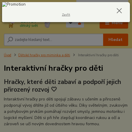
0
ks
CZK
604278943
za
0,00 Kč
Zavřít
Menu
Hledat
Úvod
Dětské hračky pro miminka a děti
Interaktivní hračky pro děti
Interaktivní hračky pro děti
Hračky, které děti zabaví a podpoří jejich
přirozený rozvoj 🤍
Interaktivní hračky pro děti spojují zábavu s učením a přirozeně
podporují vývoj dítěte již od útlého věku. Díky světelným, zvukovým
a pohybovým prvkům pomáhají rozvíjet smysly, jemnou motoriku i
logické myšlení. Děti si při hře zlepšují koordinaci rukou a očí a
zároveň se učí novým dovednostem hravou formou.