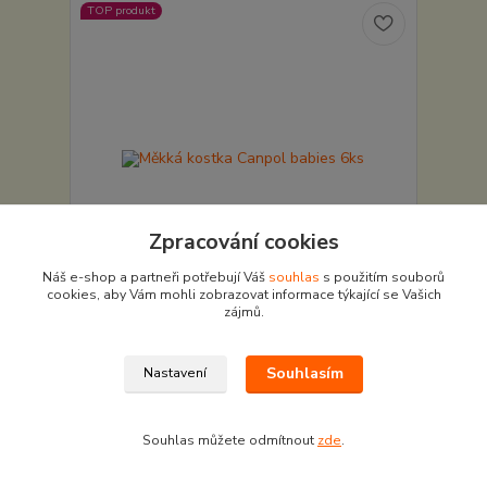
TOP produkt
Zpracování cookies
Náš e-shop a partneři potřebují Váš
souhlas
s použitím souborů
cookies, aby Vám mohli zobrazovat informace týkající se Vašich
zájmů.
Měkká kostka Canpol babies 6ks
249 Kč
/
ks
Souhlasím
Nastavení
Skladem v e-shopu
206 Kč
bez DPH
Přidat do košíku
Souhlas můžete odmítnout
zde
.