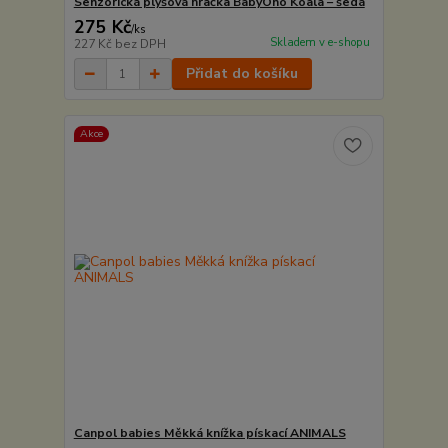
Senzorická plyšová hračka BabyOno Koala – šedá
275 Kč
/
ks
Skladem v e-shopu
227 Kč
bez DPH
Přidat do košíku
Akce
Canpol babies Měkká knížka pískací ANIMALS