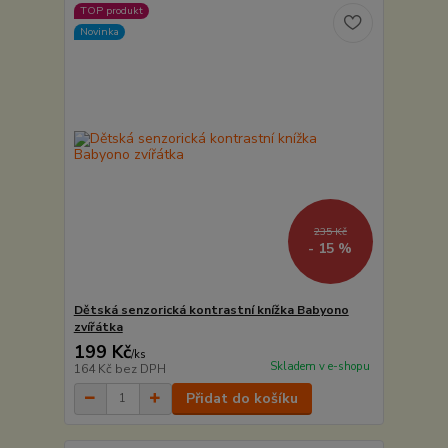
TOP produkt
Novinka
235 Kč
- 15 %
Dětská senzorická kontrastní knížka Babyono
zvířátka
199 Kč
/
ks
Skladem v e-shopu
164 Kč
bez DPH
Přidat do košíku