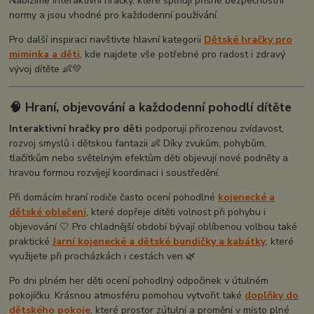
Nabízíme interaktivní hračky, které splňují přísné bezpečnostní
normy a jsou vhodné pro každodenní používání.
Pro další inspiraci navštivte hlavní kategorii
Dětské hračky pro
miminka a děti
, kde najdete vše potřebné pro radost i zdravý
vývoj dítěte 👶💛
🧠 Hraní, objevování a každodenní pohodlí dítěte
Interaktivní hračky pro děti
podporují přirozenou zvídavost,
rozvoj smyslů i dětskou fantazii 👶 Díky zvukům, pohybům,
tlačítkům nebo světelným efektům děti objevují nové podněty a
hravou formou rozvíjejí koordinaci i soustředění.
Při domácím hraní rodiče často ocení pohodlné
kojenecké a
dětské oblečení
, které dopřeje dítěti volnost při pohybu i
objevování 🤍 Pro chladnější období bývají oblíbenou volbou také
praktické
Jarní kojenecké a dětské bundičky a kabátky
, které
využijete při procházkách i cestách ven 🌿
Po dni plném her děti ocení pohodlný odpočinek v útulném
pokojíčku. Krásnou atmosféru pomohou vytvořit také
doplňky do
dětského pokoje
, které prostor zútulní a promění v místo plné