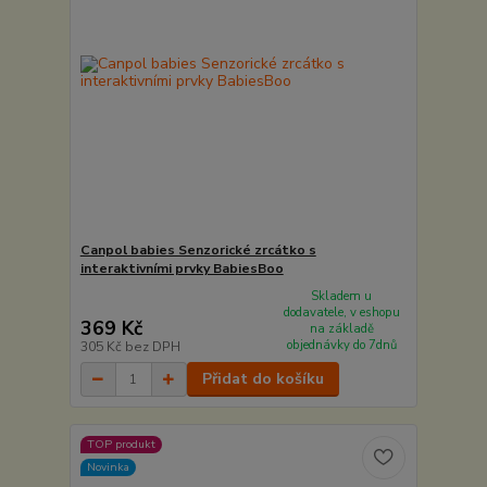
Canpol babies Senzorické zrcátko s
interaktivními prvky BabiesBoo
Skladem u
dodavatele, v eshopu
369 Kč
na základě
objednávky do 7dnů
305 Kč
bez DPH
Přidat do košíku
TOP produkt
Novinka