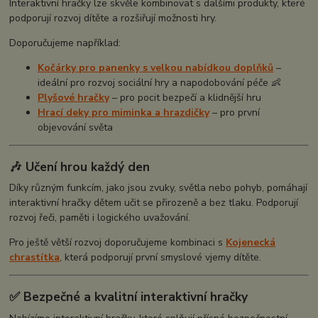
Interaktivní hračky lze skvěle kombinovat s dalšími produkty, které
podporují rozvoj dítěte a rozšiřují možnosti hry.
Doporučujeme například:
Kočárky pro panenky s velkou nabídkou doplňků
–
ideální pro rozvoj sociální hry a napodobování péče 👶
Plyšové hračky
– pro pocit bezpečí a klidnější hru
Hrací deky pro miminka a hrazdičky
– pro první
objevování světa
🎶 Učení hrou každý den
Díky různým funkcím, jako jsou zvuky, světla nebo pohyb, pomáhají
interaktivní hračky dětem učit se přirozeně a bez tlaku. Podporují
rozvoj řeči, paměti i logického uvažování.
Pro ještě větší rozvoj doporučujeme kombinaci s
Kojenecká
chrastítka
, která podporují první smyslové vjemy dítěte.
✅ Bezpečné a kvalitní interaktivní hračky