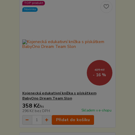
TOP produkt
Novinka
425 Kč
- 16 %
Kojenecká edukativní knížka s pískátkem
BabyOno Dream Team Slon
358 Kč
/
ks
Skladem v e-shopu
296 Kč
bez DPH
Přidat do košíku