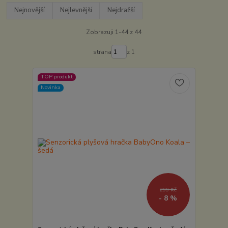
Nejnovější
Nejlevnější
Nejdražší
Zobrazuji 1-44 z 44
strana
z 1
TOP produkt
Novinka
299 Kč
- 8 %