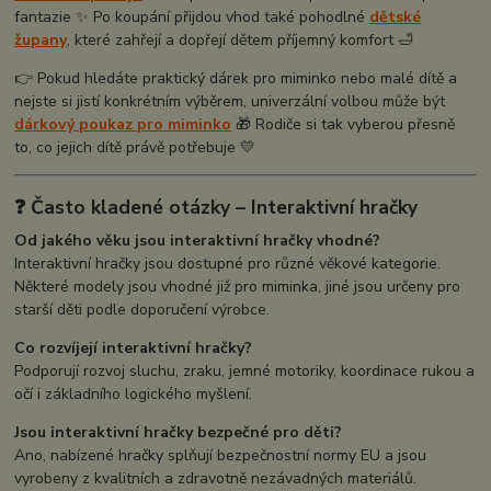
fantazie ✨ Po koupání přijdou vhod také pohodlné
dětské
župany
, které zahřejí a dopřejí dětem příjemný komfort 🛁
👉 Pokud hledáte praktický dárek pro miminko nebo malé dítě a
nejste si jistí konkrétním výběrem, univerzální volbou může být
dárkový poukaz pro miminko
🎁 Rodiče si tak vyberou přesně
to, co jejich dítě právě potřebuje 💛
❓ Často kladené otázky – Interaktivní hračky
Od jakého věku jsou interaktivní hračky vhodné?
Interaktivní hračky jsou dostupné pro různé věkové kategorie.
Některé modely jsou vhodné již pro miminka, jiné jsou určeny pro
starší děti podle doporučení výrobce.
Co rozvíjejí interaktivní hračky?
Podporují rozvoj sluchu, zraku, jemné motoriky, koordinace rukou a
očí i základního logického myšlení.
Jsou interaktivní hračky bezpečné pro děti?
Ano, nabízené hračky splňují bezpečnostní normy EU a jsou
vyrobeny z kvalitních a zdravotně nezávadných materiálů.