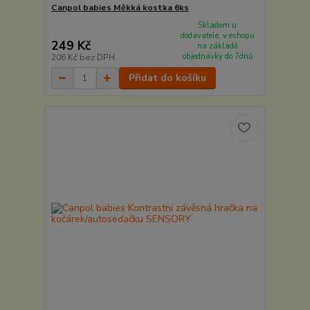
Canpol babies Měkká kostka 6ks
Skladem u
dodavatele, v eshopu
249 Kč
na základě
objednávky do 7dnů
206 Kč
bez DPH
Přidat do košíku