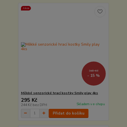
Akce
349 Kč
- 15 %
Měkké senzorické hrací kostky Smily play 4ks
295 Kč
Skladem v e-shopu
244 Kč
bez DPH
Přidat do košíku