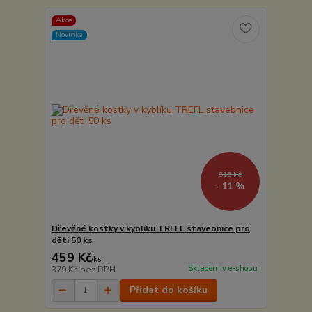
Akce
Novinka
515 Kč
- 11 %
Dřevěné kostky v kyblíku TREFL stavebnice pro
děti 50 ks
459 Kč
/
ks
Skladem v e-shopu
379 Kč
bez DPH
Přidat do košíku