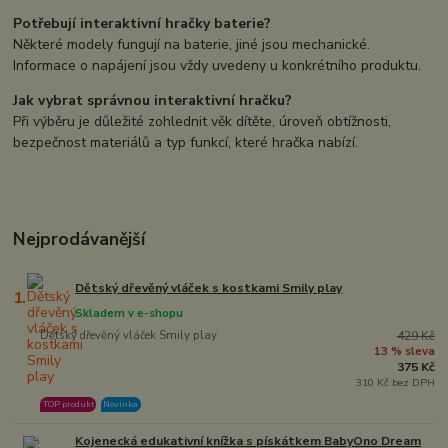
Potřebují interaktivní hračky baterie?
Některé modely fungují na baterie, jiné jsou mechanické.
Informace o napájení jsou vždy uvedeny u konkrétního produktu.
Jak vybrat správnou interaktivní hračku?
Při výběru je důležité zohlednit věk dítěte, úroveň obtížnosti,
bezpečnost materiálů a typ funkcí, které hračka nabízí.
Nejprodávanější
Dětský dřevěný vláček s kostkami Smily play
1.
Skladem v e-shopu
Dětský dřevěný vláček Smily play
429 Kč
13 % sleva
375 Kč
310 Kč bez DPH
TOP produkt
Novinka
Kojenecká edukativní knížka s pískátkem BabyOno Dream