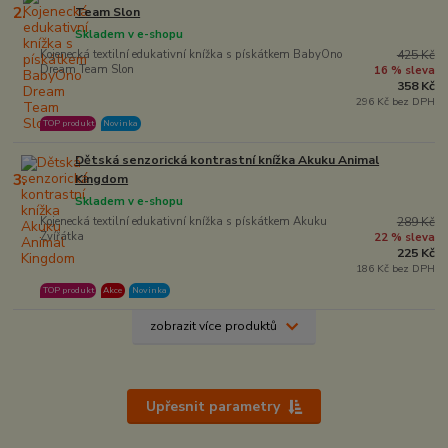
2.
Team Slon
Skladem v e-shopu
Kojenecká textilní edukativní knížka s pískátkem BabyOno
425 Kč
Dream Team Slon
16 % sleva
358 Kč
296 Kč bez DPH
TOP produkt
Novinka
Dětská senzorická kontrastní knížka Akuku Animal
3.
Kingdom
Skladem v e-shopu
Kojenecká textilní edukativní knížka s pískátkem Akuku
289 Kč
Zvířátka
22 % sleva
225 Kč
186 Kč bez DPH
TOP produkt
Akce
Novinka
zobrazit více produktů
Upřesnit parametry