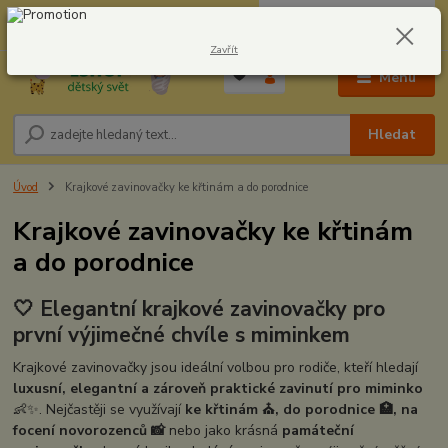
0
ks
CZK
604278943
za
0,00 Kč
Zavřít
Menu
Hledat
Úvod
Krajkové zavinovačky ke křtinám a do porodnice
Krajkové zavinovačky ke křtinám
a do porodnice
🤍 Elegantní krajkové zavinovačky pro
první výjimečné chvíle s miminkem
Krajkové zavinovačky jsou ideální volbou pro rodiče, kteří hledají
luxusní, elegantní a zároveň praktické zavinutí pro miminko
👶✨. Nejčastěji se využívají
ke křtinám ⛪, do porodnice 🏥, na
focení novorozenců 📸
nebo jako krásná
památeční