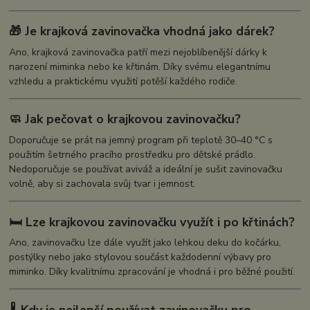
🎁 Je krajková zavinovačka vhodná jako dárek?
Ano, krajková zavinovačka patří mezi nejoblíbenější dárky k
narození miminka nebo ke křtinám. Díky svému elegantnímu
vzhledu a praktickému využití potěší každého rodiče.
🧼 Jak pečovat o krajkovou zavinovačku?
Doporučuje se prát na jemný program při teplotě 30–40 °C s
použitím šetrného pracího prostředku pro dětské prádlo.
Nedoporučuje se používat aviváž a ideální je sušit zavinovačku
volně, aby si zachovala svůj tvar i jemnost.
🛏️ Lze krajkovou zavinovačku využít i po křtinách?
Ano, zavinovačku lze dále využít jako lehkou deku do kočárku,
postýlky nebo jako stylovou součást každodenní výbavy pro
miminko. Díky kvalitnímu zpracování je vhodná i pro běžné použití.
🌡️ Kdy je nejlepší používat zavinovačku pro