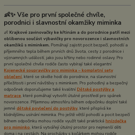
👶✨ Vše pro první společné chvíle,
porodnici i slavnostní okamžiky miminka
👶
Krajkové zavinovačky ke křtinám a do porodnice patří mezi
oblíbenou součást výbavičky pro novorozence i slavnostních
okamžiků s miminkem.
Pomáhají zajistit pocit bezpečí, pohodlí a
příjemného tepla během prvních dnů života, cesty z porodnice i
významných událostí, jako jsou křtiny nebo rodinné oslavy. Pro
první společné chvíle rodiče často vybírají také elegantní
Kojenecké soupravičky pro miminka – kompletní sety
oblečení
, které se skvěle hodí do porodnice, na slavnostní
příležitosti i první návštěvy s miminkem. Pro pohodlný a bezpečný
odpočinek doporučujeme také kvalitní
Dětské postýlky a
matrace
, které pomáhají vytvořit útulné prostředí pro spánek
novorozence. Příjemnou atmosféru během odpočinku doplní také
jemné
dětské povlečení do postýlky
, které přispívá ke
klidnějšímu usínání miminka. Pro ještě větší pohodlí a pocit bezpečí
během odpočinku mohou rodiče využít také praktická
hnízdečka
pro miminko
, která vytvářejí útulný prostor pro nejmenší děti
doma i na cestách. Na procházky s kočárkem mohou rodiče