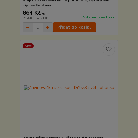
Krajková zavinovačka do porodnice, Dětský svět,
zipová Fontána
864 Kč
/
ks
Skladem v e-shopu
714 Kč
bez DPH
Přidat do košíku
Akce
Zavinovačka s krajkou, Dětský svět, Johanka