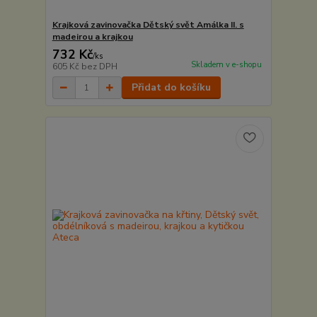
Krajková zavinovačka Dětský svět Amálka II. s
madeirou a krajkou
732 Kč
/
ks
Skladem v e-shopu
605 Kč
bez DPH
Přidat do košíku