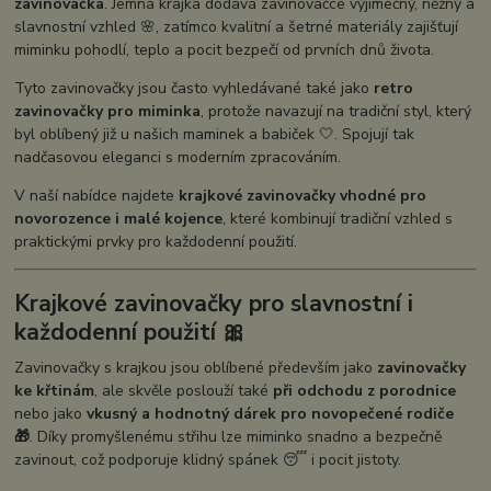
zavinovačka
. Jemná krajka dodává zavinovačce výjimečný, něžný a
slavnostní vzhled 🌸, zatímco kvalitní a šetrné materiály zajišťují
miminku pohodlí, teplo a pocit bezpečí od prvních dnů života.
Tyto zavinovačky jsou často vyhledávané také jako
retro
zavinovačky pro miminka
, protože navazují na tradiční styl, který
byl oblíbený již u našich maminek a babiček 🤍. Spojují tak
nadčasovou eleganci s moderním zpracováním.
V naší nabídce najdete
krajkové zavinovačky vhodné pro
novorozence i malé kojence
, které kombinují tradiční vzhled s
praktickými prvky pro každodenní použití.
Krajkové zavinovačky pro slavnostní i
každodenní použití 🎀
Zavinovačky s krajkou jsou oblíbené především jako
zavinovačky
ke křtinám
, ale skvěle poslouží také
při odchodu z porodnice
nebo jako
vkusný a hodnotný dárek pro novopečené rodiče
🎁
. Díky promyšlenému střihu lze miminko snadno a bezpečně
zavinout, což podporuje klidný spánek 😴 i pocit jistoty.