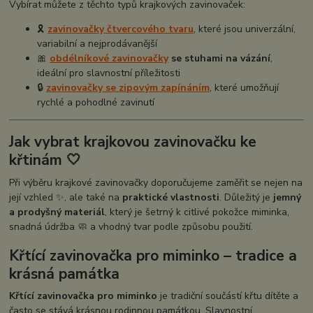
Vybírat můžete z těchto typů krajkových zavinovaček:
🎗️
zavinovačky čtvercového tvaru
, které jsou univerzální,
variabilní a nejprodávanější
🎀
obdélníkové zavinovačky
se stuhami na vázání
,
ideální pro slavnostní příležitosti
🔒
zavinovačky se zipovým zapínáním
, které umožňují
rychlé a pohodlné zavinutí
Jak vybrat krajkovou zavinovačku ke
křtinám 🤍
Při výběru krajkové zavinovačky doporučujeme zaměřit se nejen na
její vzhled ✨, ale také na
praktické vlastnosti
. Důležitý je
jemný
a prodyšný materiál
, který je šetrný k citlivé pokožce miminka,
snadná údržba 🧼 a vhodný tvar podle způsobu použití.
Křtící zavinovačka pro miminko – tradice a
krásná památka
Křtící zavinovačka pro miminko
je tradiční součástí křtu dítěte a
často se stává krásnou rodinnou památkou. Slavnostní