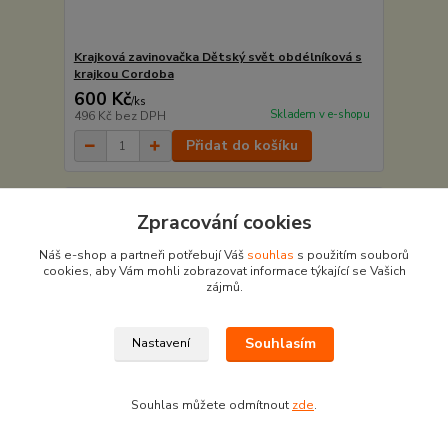
Krajková zavinovačka Dětský svět obdélníková s
krajkou Cordoba
600 Kč
/
ks
Skladem v e-shopu
496 Kč
bez DPH
Přidat do košíku
Zpracování cookies
Náš e-shop a partneři potřebují Váš
souhlas
s použitím souborů
cookies, aby Vám mohli zobrazovat informace týkající se Vašich
zájmů.
Souhlasím
Nastavení
Souhlas můžete odmítnout
zde
.