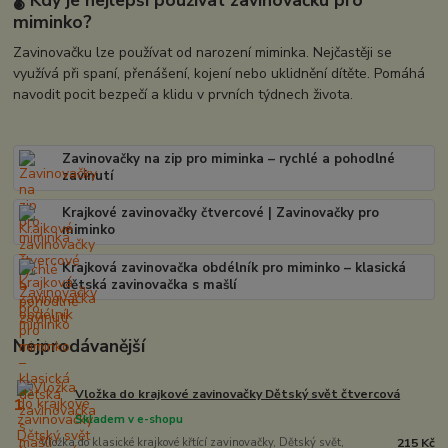
miminko?
Zavinovačku lze používat od narození miminka. Nejčastěji se
využívá při spaní, přenášení, kojení nebo uklidnění dítěte. Pomáhá
navodit pocit bezpečí a klidu v prvních týdnech života.
Zavinovačky na zip pro miminka – rychlé a pohodlné
zavinutí
Krajkové zavinovačky čtvercové | Zavinovačky pro
miminko
Krajková zavinovačka obdélník pro miminko – klasická
dětská zavinovačka s mašlí
Nejprodávanější
Vložka do krajkové zavinovačky Dětský svět čtvercová
1.
Skladem v e-shopu
Vložka do klasické krajkové křtící zavinovačky, Dětský svět,
215 Kč