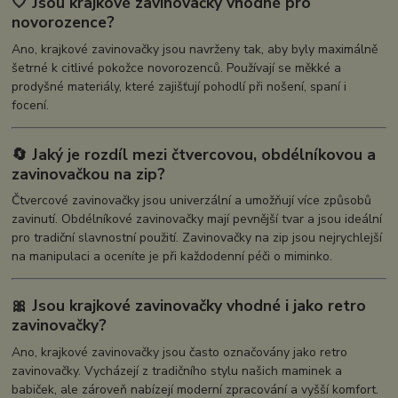
🤍 Jsou krajkové zavinovačky vhodné pro
novorozence?
Ano, krajkové zavinovačky jsou navrženy tak, aby byly maximálně
šetrné k citlivé pokožce novorozenců. Používají se měkké a
prodyšné materiály, které zajišťují pohodlí při nošení, spaní i
focení.
🔄 Jaký je rozdíl mezi čtvercovou, obdélníkovou a
zavinovačkou na zip?
Čtvercové zavinovačky jsou univerzální a umožňují více způsobů
zavinutí. Obdélníkové zavinovačky mají pevnější tvar a jsou ideální
pro tradiční slavnostní použití. Zavinovačky na zip jsou nejrychlejší
na manipulaci a oceníte je při každodenní péči o miminko.
🎀 Jsou krajkové zavinovačky vhodné i jako retro
zavinovačky?
Ano, krajkové zavinovačky jsou často označovány jako retro
zavinovačky. Vycházejí z tradičního stylu našich maminek a
babiček, ale zároveň nabízejí moderní zpracování a vyšší komfort.