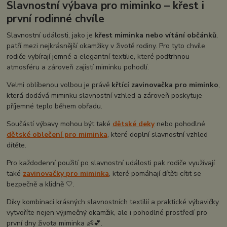
Slavnostní výbava pro miminko – křest i
první rodinné chvíle
Slavnostní události, jako je
křest miminka nebo vítání občánků
,
patří mezi nejkrásnější okamžiky v životě rodiny. Pro tyto chvíle
rodiče vybírají jemné a elegantní textilie, které podtrhnou
atmosféru a zároveň zajistí miminku pohodlí.
Velmi oblíbenou volbou je právě
křtící zavinovačka pro miminko
,
která dodává miminku slavnostní vzhled a zároveň poskytuje
příjemné teplo během obřadu.
Součástí výbavy mohou být také
dětské deky
nebo pohodlné
dětské oblečení pro miminka
, které doplní slavnostní vzhled
dítěte.
Pro každodenní použití po slavnostní události pak rodiče využívají
také
zavinovačky pro miminka
, které pomáhají dítěti cítit se
bezpečně a klidně 🤍.
Díky kombinaci krásných slavnostních textilií a praktické výbavičky
vytvoříte nejen výjimečný okamžik, ale i pohodlné prostředí pro
první dny života miminka 👶💕.