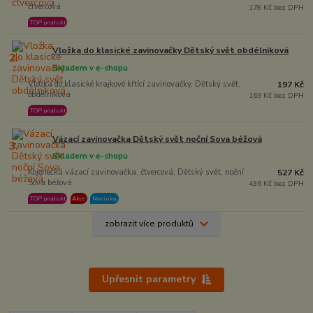
čtvercová
178 Kč bez DPH
TOP produkt
Vložka do klasické zavinovačky Dětský svět obdélniková
2.
Skladem v e-shopu
Vložka do klasické krajkové křtící zavinovačky, Dětský svět,
197 Kč
obdelníková
163 Kč bez DPH
TOP produkt
Vázací zavinovačka Dětský svět noční Sova béžová
3.
Skladem v e-shopu
Kojenecká vázací zavinovačka, čtvercová, Dětský svět, noční
527 Kč
Sova béžová
436 Kč bez DPH
TOP produkt
Akce
Novinka
zobrazit více produktů
Upřesnit parametry