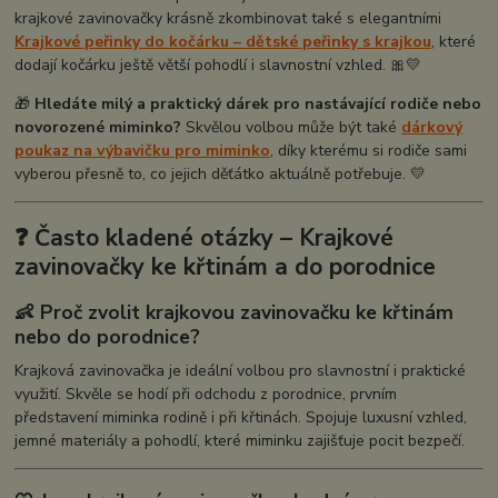
krajkové zavinovačky krásně zkombinovat také s elegantními
Krajkové peřinky do kočárku – dětské peřinky s krajkou
, které
dodají kočárku ještě větší pohodlí i slavnostní vzhled. 🎀💛
🎁
Hledáte milý a praktický dárek pro nastávající rodiče nebo
novorozené miminko?
Skvělou volbou může být také
dárkový
poukaz na výbavičku pro miminko
, díky kterému si rodiče sami
vyberou přesně to, co jejich děťátko aktuálně potřebuje. 💛
❓ Často kladené otázky – Krajkové
zavinovačky ke křtinám a do porodnice
👶 Proč zvolit krajkovou zavinovačku ke křtinám
nebo do porodnice?
Krajková zavinovačka je ideální volbou pro slavnostní i praktické
využití. Skvěle se hodí při odchodu z porodnice, prvním
představení miminka rodině i při křtinách. Spojuje luxusní vzhled,
jemné materiály a pohodlí, které miminku zajišťuje pocit bezpečí.