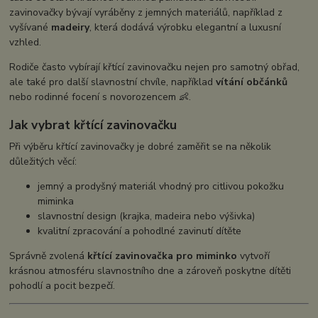
zavinovačky bývají vyráběny z jemných materiálů, například z
vyšívané
madeiry
, která dodává výrobku elegantní a luxusní
vzhled.
Rodiče často vybírají křtící zavinovačku nejen pro samotný obřad,
ale také pro další slavnostní chvíle, například
vítání občánků
nebo rodinné focení s novorozencem 👶.
Jak vybrat křtící zavinovačku
Při výběru křtící zavinovačky je dobré zaměřit se na několik
důležitých věcí:
jemný a prodyšný materiál vhodný pro citlivou pokožku
miminka
slavnostní design (krajka, madeira nebo výšivka)
kvalitní zpracování a pohodlné zavinutí dítěte
Správně zvolená
křtící zavinovačka pro miminko
vytvoří
krásnou atmosféru slavnostního dne a zároveň poskytne dítěti
pohodlí a pocit bezpečí.