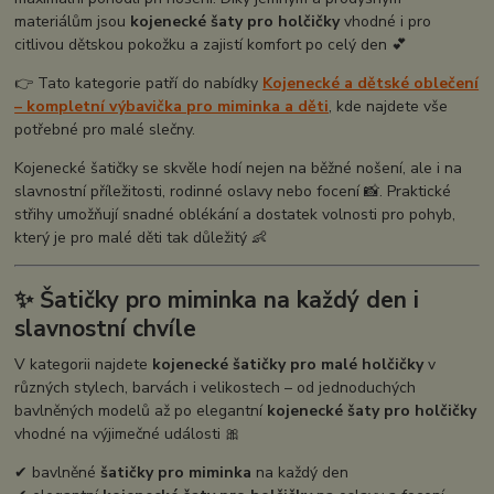
materiálům jsou
kojenecké šaty pro holčičky
vhodné i pro
citlivou dětskou pokožku a zajistí komfort po celý den 💕
👉 Tato kategorie patří do nabídky
Kojenecké a dětské oblečení
– kompletní výbavička pro miminka a děti
, kde najdete vše
potřebné pro malé slečny.
Kojenecké šatičky se skvěle hodí nejen na běžné nošení, ale i na
slavnostní příležitosti, rodinné oslavy nebo focení 📸. Praktické
střihy umožňují snadné oblékání a dostatek volnosti pro pohyb,
který je pro malé děti tak důležitý 👶
✨ Šatičky pro miminka na každý den i
slavnostní chvíle
V kategorii najdete
kojenecké šatičky pro malé holčičky
v
různých stylech, barvách i velikostech – od jednoduchých
bavlněných modelů až po elegantní
kojenecké šaty pro holčičky
vhodné na výjimečné události 🎀
✔ bavlněné
šatičky pro miminka
na každý den