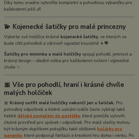
Díky tomu snadno vytvoříte kompletní a pohodlnou výbavičku pro
každodenní péči 👶
💫 Kojenecké šatičky pro malé princezny
Vyberte své holčičce krásné
kojenecké šatičky
, ve kterých se
bude cítit pohodlně a zároveň vypadat kouzelně 👧💖
Šatičky pro miminka a malé holčičky
spojují pohodlí, jemnost a
krásný design – ideální volba pro každodenní nošení i výjimečné
chvíle ✨
🎀 Vše pro pohodlí, hraní i krásné chvíle
malých holčiček
🎀
Krásný outfit malé holčičky nekončí jen u šatiček.
Pro
pohodlný odpočinek a klidné usínání rodiče často vybírají také
hebké
dětské povlečení do postýlky
, které pomůže vytvořit
útulné prostředí pro spánek i odpočinek. Pro malé slečny mohou
být krásným doplňkem pokojíčku také oblíbené
kočárky pro
panenky
, které podporují fantazii a kreativní hru doma i venku. Po