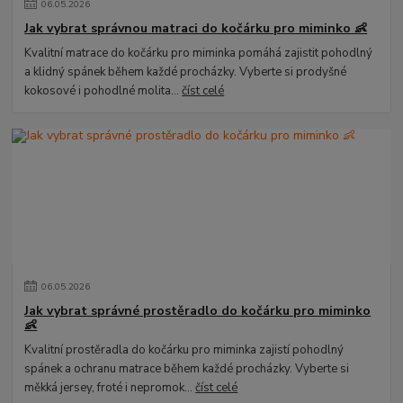
06
.
05
.
2026
Jak vybrat správnou matraci do kočárku pro miminko 👶
Kvalitní matrace do kočárku pro miminka pomáhá zajistit pohodlný
a klidný spánek během každé procházky. Vyberte si prodyšné
kokosové i pohodlné molita...
číst celé
06
.
05
.
2026
Jak vybrat správné prostěradlo do kočárku pro miminko
👶
Kvalitní prostěradla do kočárku pro miminka zajistí pohodlný
spánek a ochranu matrace během každé procházky. Vyberte si
měkká jersey, froté i nepromok...
číst celé