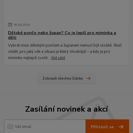
30
.
04
.
2026
Dětské pončo nebo župan? Co je lepší pro miminka a
děti
Vybrat mezi dětským pončem a županem nemusí být složité. Stačí
vědět, pro jaký věk a situaci je který vhodnější – a kdy je pro
miminko nejlepší zvolit...
číst celé
Zobrazit všechny články
Zasílání novinek a akcí
Přihlásit se