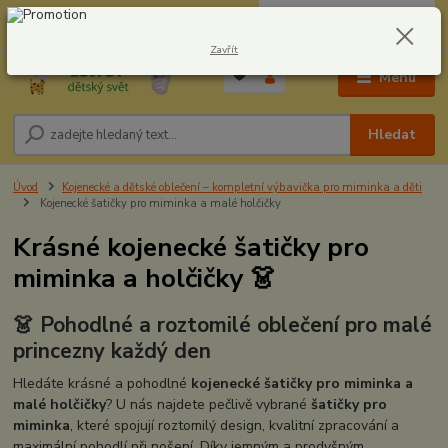
0
ks
CZK
604278943
za
0,00 Kč
Zavřít
Menu
Hledat
Úvod
Kojenecké a dětské oblečení – kompletní výbavička pro miminka a děti
Kojenecké šatičky pro miminka a malé holčičky
Krásné kojenecké šatičky pro
miminka a holčičky 👗
👗 Pohodlné a roztomilé oblečení pro malé
princezny každý den
Hledáte krásné a pohodlné
kojenecké šatičky pro miminka a
malé holčičky
? U nás najdete pečlivě vybrané
šatičky pro
miminka
, které spojují roztomilý design, kvalitní zpracování a
maximální pohodlí při nošení. Díky jemným a prodyšným