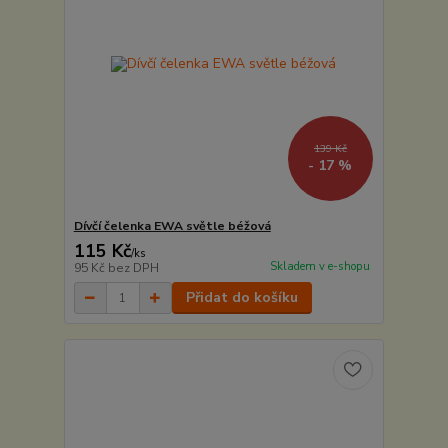
139 Kč
- 17 %
Dívčí čelenka EWA světle béžová
115 Kč
/
ks
Skladem v e-shopu
95 Kč
bez DPH
Přidat do košíku