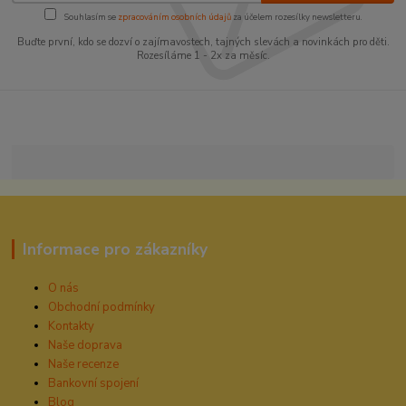
Souhlasím se
zpracováním osobních údajů
za účelem rozesílky newsletteru.
Buďte první, kdo se dozví o zajímavostech, tajných slevách a novinkách pro děti.
Rozesíláme 1 - 2x za měsíc.
Informace pro zákazníky
O nás
Obchodní podmínky
Kontakty
Naše doprava
Naše recenze
Bankovní spojení
Blog