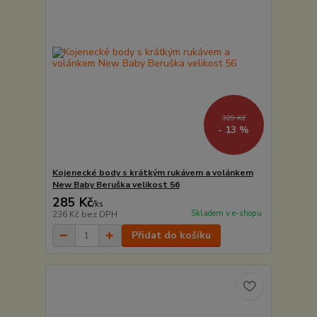
329 Kč
- 13 %
Kojenecké body s krátkým rukávem a volánkem
New Baby Beruška velikost 56
285 Kč
/
ks
Skladem v e-shopu
236 Kč
bez DPH
Přidat do košíku