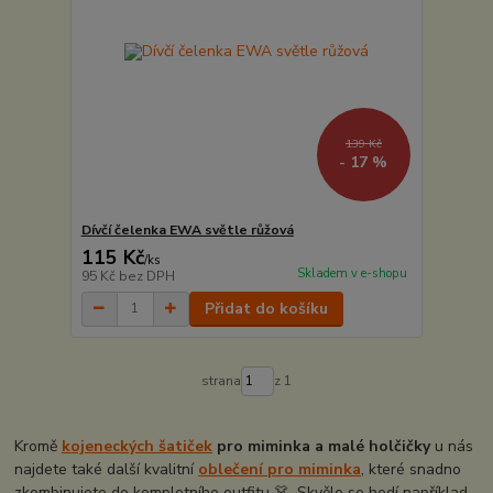
139 Kč
- 17 %
Dívčí čelenka EWA světle růžová
115 Kč
/
ks
Skladem v e-shopu
95 Kč
bez DPH
Přidat do košíku
strana
z 1
Kromě
kojeneckých šatiček
pro miminka a malé holčičky
u nás
najdete také další kvalitní
oblečení pro miminka
, které snadno
zkombinujete do kompletního outfitu 👗. Skvěle se hodí například