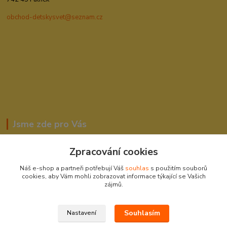
obchod-detskysvet@seznam.cz
Jsme zde pro Vás
Zpracování cookies
Romana Šebestová
Náš e-shop a partneři potřebují Váš
souhlas
s použitím souborů
604278943
cookies, aby Vám mohli zobrazovat informace týkající se Vašich
zájmů.
obchod-detskysvet@seznam.cz
Souhlasím
Nastavení