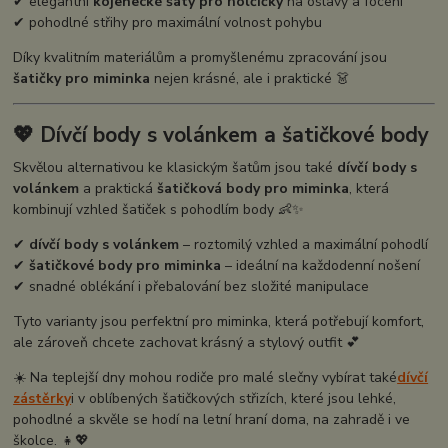
✔ elegantní
kojenecké šaty pro holčičky
na oslavy a focení
✔ pohodlné střihy pro maximální volnost pohybu
Díky kvalitním materiálům a promyšlenému zpracování jsou
šatičky pro miminka
nejen krásné, ale i praktické 👗
💖 Dívčí body s volánkem a šatičkové body
Skvělou alternativou ke klasickým šatům jsou také
dívčí body s
volánkem
a praktická
šatičková body pro miminka
, která
kombinují vzhled šatiček s pohodlím body 👶✨
✔
dívčí body s volánkem
– roztomilý vzhled a maximální pohodlí
✔
šatičkové body pro miminka
– ideální na každodenní nošení
✔ snadné oblékání i přebalování bez složité manipulace
Tyto varianty jsou perfektní pro miminka, která potřebují komfort,
ale zároveň chcete zachovat krásný a stylový outfit 💕
☀️ Na teplejší dny mohou rodiče pro malé slečny vybírat také
dívčí
zástěrky
i v oblíbených šatičkových střizích, které jsou lehké,
pohodlné a skvěle se hodí na letní hraní doma, na zahradě i ve
školce. 👧💖