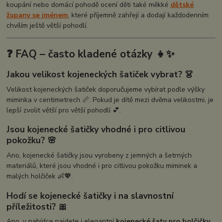
koupání nebo domácí pohodě ocení děti také měkké
dětské
župany se jménem
, které příjemně zahřejí a dodají každodenním
chvílím ještě větší pohodlí.
❓ FAQ – často kladené otázky 👧✨
Jakou velikost kojeneckých šatiček vybrat? 👗
Velikost kojeneckých šatiček doporučujeme vybírat podle výšky
miminka v centimetrech 📏. Pokud je dítě mezi dvěma velikostmi, je
lepší zvolit větší pro větší pohodlí 💕.
Jsou kojenecké šatičky vhodné i pro citlivou
pokožku? 🌸
Ano, kojenecké šatičky jsou vyrobeny z jemných a šetrných
materiálů, které jsou vhodné i pro citlivou pokožku miminek a
malých holčiček 👶💖.
Hodí se kojenecké šatičky i na slavnostní
příležitosti? 🎀
Ano, v nabídce najdete i elegantní
kojenecké šaty pro holčičky
,