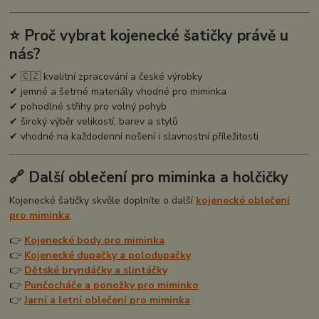
⭐ Proč vybrat kojenecké šatičky právě u
nás?
✔ 🇨🇿 kvalitní zpracování a české výrobky
✔ jemné a šetrné materiály vhodné pro miminka
✔ pohodlné střihy pro volný pohyb
✔ široký výběr velikostí, barev a stylů
✔ vhodné na každodenní nošení i slavnostní příležitosti
🔗 Další oblečení pro miminka a holčičky
Kojenecké šatičky skvěle doplníte o další
kojenecké oblečení
pro miminka
:
👉
Kojenecké body pro miminka
👉
Kojenecké dupačky a polodupačky
👉
Dětské bryndáčky a slintáčky
👉
Punčocháče a ponožky pro miminko
👉
Jarní a letní oblečení pro miminka