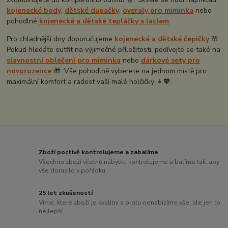
kojenecké body
,
dětské dupačky
,
overaly pro miminka
nebo
pohodlné
kojenecké a dětské tepláčky s laclem
.
Pro chladnější dny doporučujeme
kojenecké a
dětské čepičky
🌸.
Pokud hledáte outfit na výjimečné příležitosti, podívejte se také na
slavnostní oblečení pro miminka
nebo
dárkové sety pro
novorozence
🎁. Vše pohodlně vyberete na jednom místě pro
maximální komfort a radost vaší malé holčičky 👧💖.
Zboží poctivě kontrolujeme a zabalíme
Všechno zboží včetně nábytku kontrolujeme a balíme tak, aby
vše dorazilo v pořádku
25 let zkušeností
Víme, které zboží je kvalitní a proto nenabízíme vše, ale jen to
nejlepší