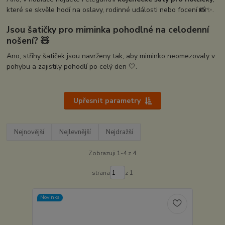
které se skvěle hodí na oslavy, rodinné události nebo focení 📸✨.
Jsou šatičky pro miminka pohodlné na celodenní
nošení? 🧸
Ano, střihy šatiček jsou navrženy tak, aby miminko neomezovaly v
pohybu a zajistily pohodlí po celý den 🤍.
Upřesnit parametry
Nejnovější
Nejlevnější
Nejdražší
Zobrazuji 1-4 z 4
strana
z 1
Novinka