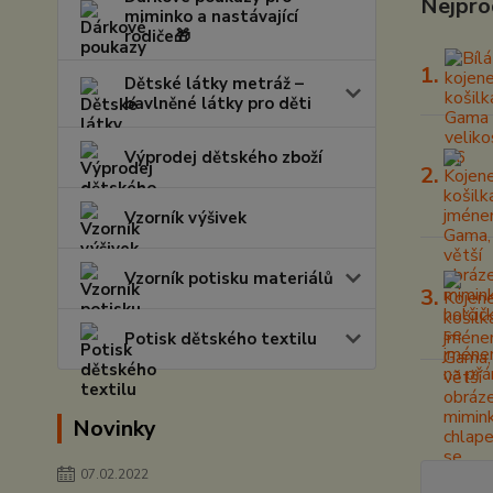
Nejpro
miminko a nastávající
rodiče🎁
1.
Dětské látky metráž –
bavlněné látky pro děti
Výprodej dětského zboží
2.
Vzorník výšivek
Vzorník potisku materiálů
3.
Potisk dětského textilu
Novinky
07.02.2022