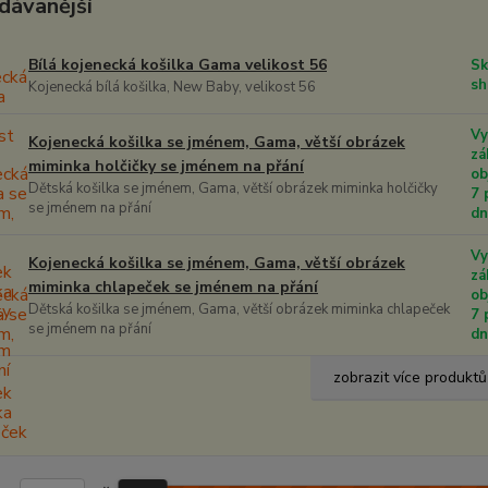
dávanější
Bílá kojenecká košilka Gama velikost 56
Sk
sh
Kojenecká bílá košilka, New Baby, velikost 56
Vy
Kojenecká košilka se jménem, Gama, větší obrázek
zá
miminka holčičky se jménem na přání
ob
Dětská košilka se jménem, Gama, větší obrázek miminka holčičky
7 
se jménem na přání
d
Vy
Kojenecká košilka se jménem, Gama, větší obrázek
zá
miminka chlapeček se jménem na přání
ob
Dětská košilka se jménem, Gama, větší obrázek miminka chlapeček
7 
se jménem na přání
d
zobrazit více produktů