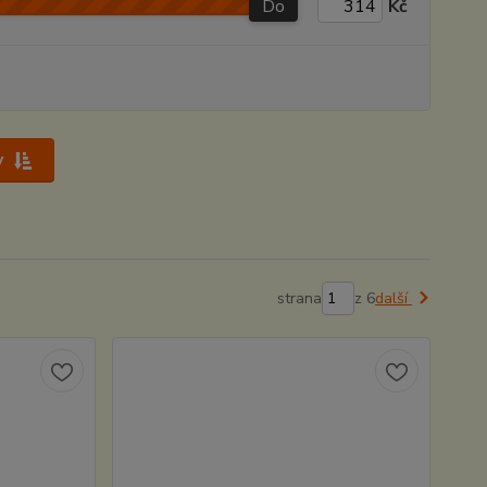
Do
Kč
y
strana
z 6
další