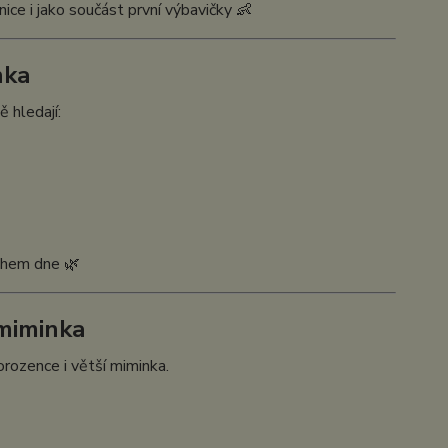
ice i jako součást první výbavičky 👶
nka
 hledají:
během dne 🌿
 miminka
rozence i větší miminka.