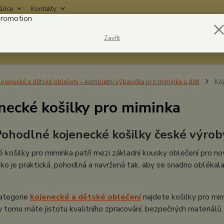
rádce
Kontakty
Nevíte
Zavřít
Hledat
6042
ojenecké a dětské oblečení – kompletní výbavička pro miminka a děti
Koj
necké košilky pro miminka
Pohodlné kojenecké košilky české výrob
 košilky pro miminka patří mezi základní kousky oblečení pro no
ko je praktická, pohodlná a navržená tak, aby se snadno oblékal
kategorie
kojenecké a dětské oblečení
najdete košilky pro mim
y tomu máte jistotu kvalitního zpracování, bezpečných materiálů 