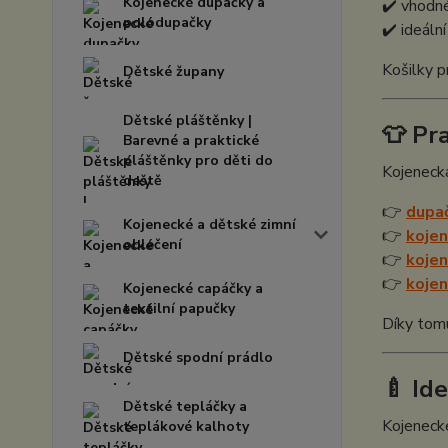
Kojenecké dupačky a
✔️ vhodné
polodupačky
✔️ ideáln
Košilky p
Dětské župany
Dětské pláštěnky |
👕 Pr
Barevné a praktické
pláštěnky pro děti do
Kojenecká
deště
👉
dupa
Kojenecké a dětské zimní
👉
koje
oblečení
👉
kojen
👉
kojen
Kojenecké capáčky a
textilní papučky
Díky tomu
Dětské spodní prádlo
🍼 Id
Dětské tepláčky a
Kojenecké
teplákové kalhoty