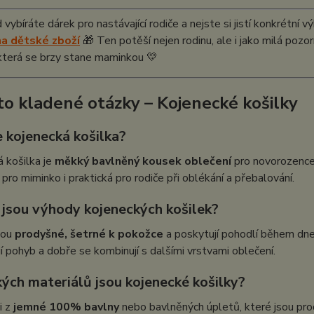
vybíráte dárek pro nastávající rodiče a nejste si jistí konkrétní 
a dětské zboží
🎁 Ten potěší nejen rodinu, ale i jako milá poz
která se brzy stane maminkou 💛
to kladené otázky – Kojenecké košilky
e kojenecká košilka?
 košilka je
měkký bavlněný kousek oblečení
pro novorozence a
pro miminko i praktická pro rodiče při oblékání a přebalování.
é jsou výhody kojeneckých košilek?
sou
prodyšné, šetrné k pokožce
a poskytují pohodlí během dne i 
 pohyb a dobře se kombinují s dalšími vrstvami oblečení.
kých materiálů jsou kojenecké košilky?
i z
jemné 100% bavlny
nebo bavlněných úpletů, které jsou prod