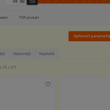
Kč
Od
adem
TOP produkt
Upřesnit parametr
jší
Nejlevnější
Nejdražší
1-72 z 377