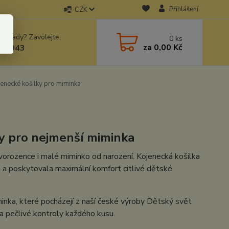
Přihlášení
CZK
 si rady? Zavolejte.
0
ks
za
0,00 Kč
78943
enecké košilky pro miminka
y pro nejmenší miminka
vorozence i malé miminko od narození. Kojenecká košilka
a a poskytovala maximální komfort citlivé dětské
inka, které pocházejí z naší české výroby Dětský svět
a pečlivé kontroly každého kusu.