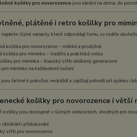
lněné košilky pro novorozence
jsou ideální na doma, do porodn
vlněné, plátěné i retro košilky pro mimi
 najdete různé varianty, které odpovídají tomu, co rodiče skutečně
ěná košilka pro novorozence – měkká a prodyšná
á košilka pro miminko – tradiční a praktická volba
košilky pro miminka – klasický střih oblíbený generacemi
a pro miminko na každodenní nošení
 jsou šetrné k pokožce, nedráždí a zajišťují pohodlí při spánku i 
jenecké košilky pro novorozence i větší
 košilky jsou dostupné v různých velikostech, vhodných pro novo
 oblékání i přebalování
cký střih pro novorozence