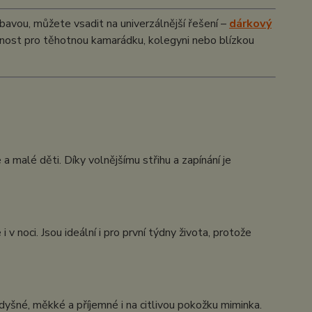
výbavou, můžete vsadit na univerzálnější řešení –
dárkový
ornost pro těhotnou kamarádku, kolegyni nebo blízkou
 malé děti. Díky volnějšímu střihu a zapínání je
v noci. Jsou ideální i pro první týdny života, protože
yšné, měkké a příjemné i na citlivou pokožku miminka.