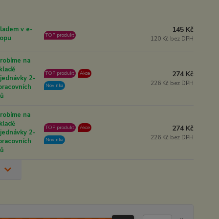
145 Kč
ladem v e-
TOP produkt
opu
120 Kč bez DPH
robíme na
kladě
274 Kč
TOP produkt
Akce
jednávky 2-
226 Kč bez DPH
Novinka
pracovních
nů
robíme na
kladě
274 Kč
TOP produkt
Akce
jednávky 2-
226 Kč bez DPH
Novinka
pracovních
nů