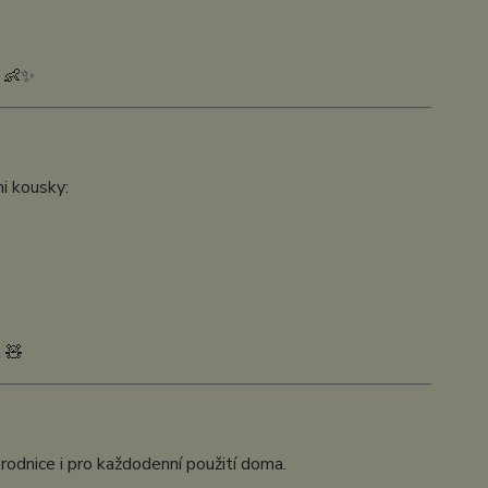
ě 👶✨
mi kousky:
 🧸
rodnice i pro každodenní použití doma.