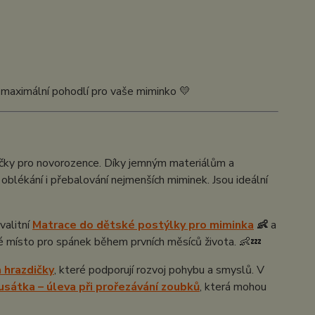
 a maximální pohodlí pro vaše miminko 💛
ičky pro novorozence. Díky jemným materiálům a
oblékání i přebalování nejmenších miminek. Jsou ideální
valitní
Matrace do dětské postýlky pro miminka
👶
a
né místo pro spánek během prvních měsíců života. 👶💤
 hrazdičky
, které podporují rozvoj pohybu a smyslů. V
sátka – úleva při prořezávání zoubků
, která mohou