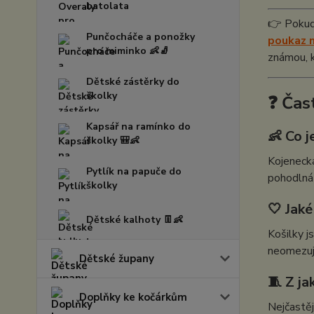
batolata
👉 Pokud 
Punčocháče a ponožky
poukaz n
pro miminko 👶🧦
známou, 
Dětské zástěrky do
školky
❓ Čas
Kapsář na ramínko do
👶 Co j
školky 🎒👶
Kojenecká
Pytlík na papuče do
pohodlná 
školky
🤍 Jak
Dětské kalhoty 👖👶
Košilky j
neomezují
Dětské župany
🧵 Z ja
Doplňky ke kočárkům
Nejčastěj