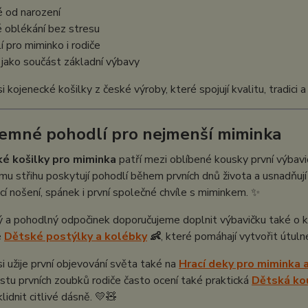
 od narození
 oblékání bez stresu
í pro miminko i rodiče
í jako součást základní výbavy
i kojenecké košilky z české výroby, které spojují kvalitu, tradici
Jemné pohodlí pro nejmenší miminka
é košilky pro miminka
patří mezi oblíbené kousky první výbav
mu střihu poskytují pohodlí během prvních dnů života a usnadňují 
í nošení, spánek i první společné chvíle s miminkem. ✨
ý a pohodlný odpočinek doporučujeme doplnit výbavičku také o k
é
Dětské postýlky a kolébky
👶
, které pomáhají vytvořit útul
i užije první objevování světa také na
Hrací deky pro miminka a
stu prvních zoubků rodiče často ocení také praktická
Dětská kou
lidnit citlivé dásně. 💛🧸