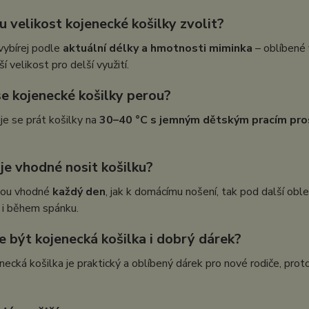
u velikost kojenecké košilky zvolit?
vybírej podle
aktuální délky a hmotnosti miminka
– oblíbené 
ší velikost pro delší využití.
se kojenecké košilky perou?
e se prát košilky na
30–40 °C s jemným dětským pracím pr
je vhodné nosit košilku?
jsou vhodné
každý den
, jak k domácímu nošení, tak pod další obl
 i během spánku.
e být kojenecká košilka i dobrý dárek?
necká košilka je praktický a oblíbený dárek pro nové rodiče, pro