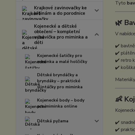
Tyto
bav
Krajkové zavinovačky ke
křtinám a do porodnice
🌿 Ba
Kojenecké a dětské
oblečení – kompletní
V nabídce
výbavička pro miminka a
děti
✔️ bavln
✔️ plátěn
Kojenecké šatičky pro
✔️ retro 
miminka a malé holčičky
✔️ košilk
Dětské bryndáčky a
Materiály
bryndáky – praktické
slintáčky pro miminka
👶 Ko
Kojenecké body – body
pro miminka online
Kojenecké
Dětská pyžama
✔️ snadné
✔️ prakti