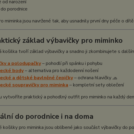
 od narození
í do porodnice
ro miminka jsou navržené tak, aby usnadnily první dny péče o dít
aktický základ výbavičky pro miminko
 košilka tvoří základ výbavičky a snadno ji zkombinujete s další
čky a polodupačky
– pohodlí při spánku i pohybu
necké body
– alternativa pro každodenní nošení
ecké a dětské bavlněné čepičky
– ochrana hlavičky 🧢
ecké soupravičky pro miminka
– kompletní sety oblečení
 vytvoříte praktický a pohodlný outfit pro miminko na každý den
eální do porodnice i na doma
 košilky pro miminka jsou oblíbené jako součást výbavičky do po