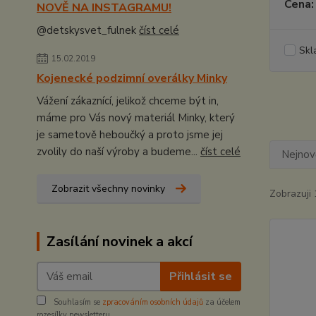
Cena:
NOVĚ NA INSTAGRAMU!
@detskysvet_fulnek
číst celé
Skl
15.02.2019
Kojenecké podzimní overálky Minky
Vážení zákaznící, jelikož chceme být in,
máme pro Vás nový materiál Minky, který
je sametově heboučký a proto jsme jej
zvolily do naší výroby a budeme...
číst celé
Nejnově
Zobrazit všechny novinky
Zobrazuji 
Zasílání novinek a akcí
Přihlásit se
Souhlasím se
zpracováním osobních údajů
za účelem
rozesílky newsletteru.