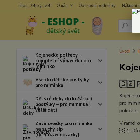
Blog Dětský svět
O nás
Obchodní podmínky
Nákupní 
Úvod
K
Kojenecké potřeby –
kompletní výbavička pro
Koje
miminko
Vše do dětské postýlky
🇨🇿 
pro miminka
Kojenecké
Dětské deky do kočárku i
pro mimin
postýlky – pro miminka i
větší děti
pokožce.
V rámci 
Zavinovačky pro miminka
na suchý zip
🇨🇿. Dík
(rychlozavinovačky)