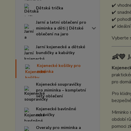
✔️ vhodné
Dětská trička
✔️ snadné
✔️ pohodl
Jarní a letní oblečení pro
✔️ ideáln
miminka a děti | Dětské
oblečení na jaro
Vyberte s
Jarní kojenecké a dětské
bundičky a kabátky
👶💛 
Kojenecké košilky pro
Kojeneck
miminka
praktické
pro domác
Kojenecké soupravičky
pro miminka – kompletní
Pro klidn
sety oblečení
bezpečn
Kojenecké bavlněné
Miminko s
rukavičky
období rů
pomoci zk
Overaly pro miminka a