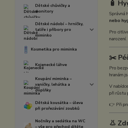
🧴 Hy
Dětské chůvičky a
monitory
Správná h
nebo hy
Dětské nádobí – hrníčky,
talíře i příbory pro
Pro citli
miminko
narození.
Kosmetika pro miminka
✂️ Pé
Kojenecké láhve
Pro bezp
hranám js
Koupání miminka –
vaničky, lehátka a
V nabídc
doplňky
při růstu
Dětská kousátka – úleva
👉 Při p
při prořezávání zoubků
Nočníky a sedátka na WC
👃 Zd
– vše pro přechod dítěte