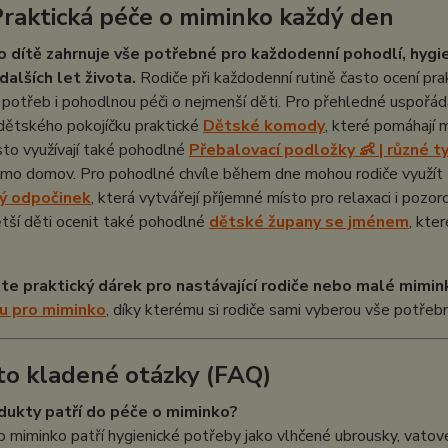
Praktická péče o miminko každý den
o dítě zahrnuje vše potřebné pro každodenní pohodlí, hygi
dalších let života.
Rodiče při každodenní rutině často ocení prak
potřeb i pohodlnou péči o nejmenší děti. Pro přehledné uspořádá
dětského pokojíčku praktické
Dětské komody
, které pomáhají 
sto využívají také pohodlné
Přebalovací podložky 👶 | různé t
imo domov. Pro pohodlné chvíle během dne mohou rodiče využít 
ý odpočinek
, která vytvářejí příjemné místo pro relaxaci i poz
tší děti ocenit také pohodlné
dětské župany se jménem
, kte
te praktický dárek pro nastávající rodiče nebo malé mimin
u pro miminko
, díky kterému si rodiče sami vyberou vše potřeb
to kladené otázky (FAQ)
dukty patří do péče o miminko?
 miminko patří hygienické potřeby jako vlhčené ubrousky, vatové