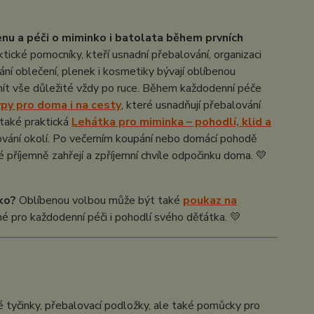
enu a péči o miminko i batolata během prvních
tické pomocníky, kteří usnadní přebalování, organizaci
ní oblečení, plenek i kosmetiky bývají oblíbenou
mít vše důležité vždy po ruce. Během každodenní péče
ypy pro doma i na cesty
, které usnadňují přebalování
také praktická
Lehátka pro miminka – pohodlí, klid a
orování okolí. Po večerním koupání nebo domácí pohodě
ré příjemně zahřejí a zpříjemní chvíle odpočinku doma. 💛
ko?
Oblíbenou volbou může být také
poukaz na
né pro každodenní péči i pohodlí svého děťátka. 💛
 tyčinky, přebalovací podložky, ale také pomůcky pro