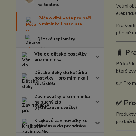
na toaletu
Velmi ob
elektrické
Péče o dítě – vše pro péči
o miminko i batolata
Pro kont
přesné mě
Dětské teploměry
🧳 Pr
Vše do dětské postýlky
pro miminka
Při každo
které zvy
Dětské deky do kočárku i
postýlky – pro miminka i
👉 Pro m
větší děti
Zavinovačky pro miminka
✅ Pro
na suchý zip
(rychlozavinovačky)
Produkty 
Krajkové zavinovačky ke
pro každo
křtinám a do porodnice