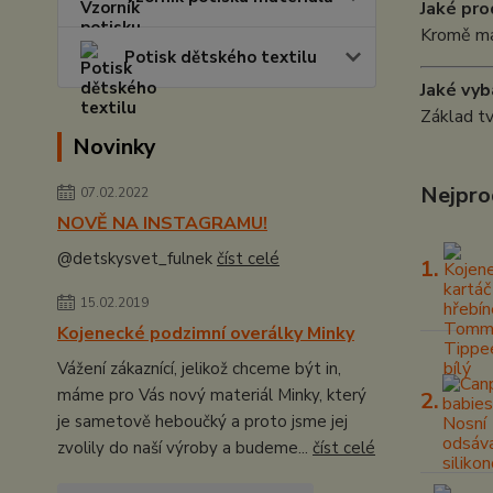
Jaké pro
Kromě mas
Potisk dětského textilu
Jaké vyb
Základ tv
Novinky
Nejpro
07.02.2022
NOVĚ NA INSTAGRAMU!
@detskysvet_fulnek
číst celé
1.
15.02.2019
Kojenecké podzimní overálky Minky
Vážení zákaznící, jelikož chceme být in,
máme pro Vás nový materiál Minky, který
2.
je sametově heboučký a proto jsme jej
zvolily do naší výroby a budeme...
číst celé