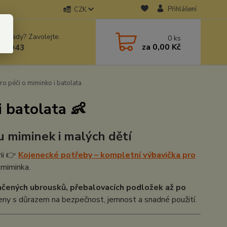
Přihlášení
CZK
 si rady? Zavolejte.
0
ks
za
0,00 Kč
78943
ro péči o miminko i batolata
i batolata 👶
u miminek i malých dětí
rii 👉
Kojenecké potřeby – kompletní výbavička pro
 miminka.
hčených ubrousků, přebalovacích podložek až po
eny s důrazem na bezpečnost, jemnost a snadné použití.