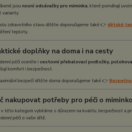
líbené jsou
nosní odsávačky pro miminka
, které pomáhají uvoln
 varianty.
rolu zdravotního stavu dítěte doporučujeme také 👉
dětské tep
ření teploty.
aktické doplňky na doma i na cesty
denní péči oceníte i
cestovní přebalovací podložky, polohova
šují komfort i bezpečnost.
aximální bezpečí dítěte doma doporučujeme také 👉
Bezpečnos
č nakupovat potřeby pro péči o miminko
v této kategorii vybíráme s důrazem na kvalitu, bezpečnost a pra
denní péči o vaše dítě.