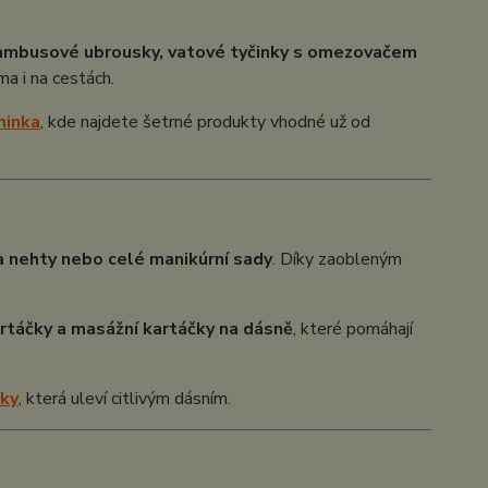
ambusové ubrousky, vatové tyčinky s omezovačem
a i na cestách.
minka
, kde najdete šetrné produkty vhodné už od
a nehty nebo celé manikúrní sady
. Díky zaobleným
artáčky a masážní kartáčky na dásně
, které pomáhají
bky
, která uleví citlivým dásním.