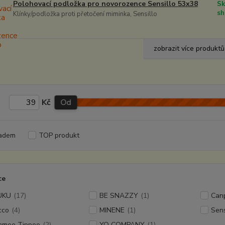
Polohovací podložka pro novorozence Sensillo 53x38
Sk
sh
Klínky/podložka proti přetočení miminka, Sensillo
zobrazit více produktů
Kč
Od
adem
TOP produkt
ce
UKU
(17)
BE SNAZZY
(1)
Can
cco
(4)
MINENE
(1)
Sens
mee Tippee
(2)
YO COMPANY
(1)