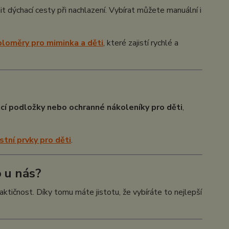
it dýchací cesty při nachlazení. Vybírat můžete manuální i
loměry pro miminka a děti
, které zajistí rychlé a
cí podložky nebo ochranné nákoleníky pro děti
,
tní prvky pro děti
.
 u nás?
ktičnost. Díky tomu máte jistotu, že vybíráte to nejlepší