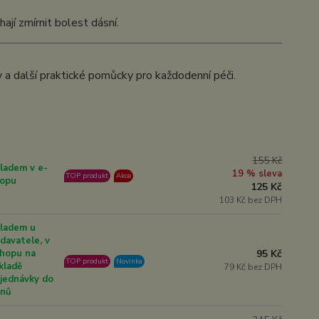
jí zmírnit bolest dásní.
y a další praktické pomůcky pro každodenní péči.
155 Kč
ladem v e-
19 % sleva
TOP produkt
Akce
opu
125 Kč
103 Kč bez DPH
ladem u
davatele, v
95 Kč
hopu na
TOP produkt
Novinka
kladě
79 Kč bez DPH
jednávky do
dnů