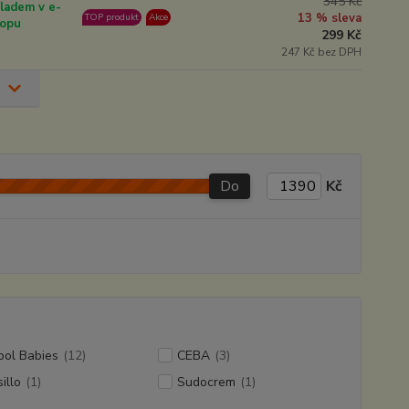
345 Kč
ladem v e-
13 % sleva
TOP produkt
Akce
opu
299 Kč
247 Kč bez DPH
Do
Kč
pol Babies
(12)
CEBA
(3)
illo
(1)
Sudocrem
(1)