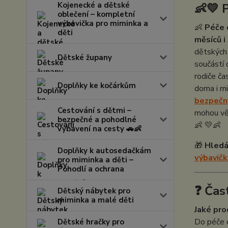
Kojenecké a dětské
👶💛 
oblečení – kompletní
výbavička pro miminka a
👶
Péče 
děti
měsíců i 
dětských 
Dětské župany
součástí 
rodiče ča
Doplňky ke kočárkům
doma i m
bezpečn
Cestování s dětmi –
mohou vě
bezpečné a pohodlné
👶 💛👶
vybavení na cesty 🚗👶
🎁
Hledá
Doplňky k autosedačkám
výbavičk
pro miminka a děti –
Pohodlí a ochrana
❓ Čas
Dětský nábytek pro
miminka a malé děti
Jaké pro
Do péče o
Dětské hračky pro