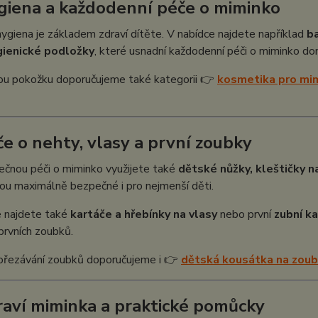
giena a každodenní péče o miminko
ygiena je základem zdraví dítěte. V nabídce najdete například
b
gienické podložky
, které usnadní každodenní péči o miminko dom
vou pokožku doporučujeme také kategorii 👉
kosmetika pro mi
če o nehty, vlasy a první zoubky
ečnou péči o miminko využijete také
dětské nůžky, kleštičky n
ou maximálně bezpečné i pro nejmenší děti.
e najdete také
kartáče a hřebínky na vlasy
nebo první
zubní k
 prvních zoubků.
rořezávání zoubků doporučujeme i 👉
dětská kousátka na zou
raví miminka a praktické pomůcky