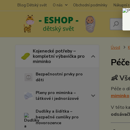
Blog Dětský svět
O nás
Obchodní podmínky
Nákupní 
Úvod
K
Kojenecké potřeby –
kompletní výbavička pro
Péče
miminko
Bezpečnostní prvky pro
👶 Vš
děti
Péče o dí
Pleny pro miminka –
miminko
látkové i jednorázové
V této ka
Dudlíky a šidítka –
odsávač
bezpečné cumlíky pro
novorozence