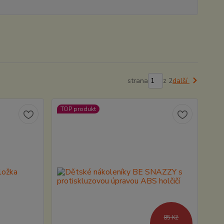
strana
z 2
další
TOP produkt
85 Kč