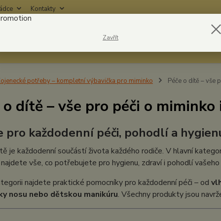
rádce
Kontakty
Nevíte
Zavřít
Hledat
6042
ojenecké potřeby – kompletní výbavička pro miminko
Péče o dítě – vše p
 o dítě – vše pro péči o miminko 
e pro každodenní péči, pohodlí a hygien
tě je každodenní součástí života každého rodiče. V hlavní katego
najdete vše, co potřebujete pro hygienu, zdraví i pohodlí vašeho
tegorii najdete praktické pomocníky pro každodenní péči – od
vl
ky nosu nebo dětskou manikúru
. Všechny produkty jsou navrž