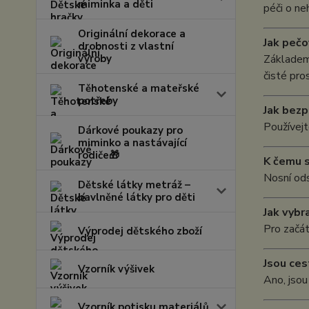
miminka a děti
péči o ne
Originální dekorace a
Jak pečo
drobnosti z vlastní
výroby
Základem 
čisté pro
Těhotenské a mateřské
potřeby
Jak bezp
Používejt
Dárkové poukazy pro
miminko a nastávající
rodiče🎁
K čemu s
Nosní ods
Dětské látky metráž –
bavlněné látky pro děti
Jak vybr
Pro začát
Výprodej dětského zboží
Jsou ces
Vzorník výšivek
Ano, jsou
Vzorník potisku materiálů