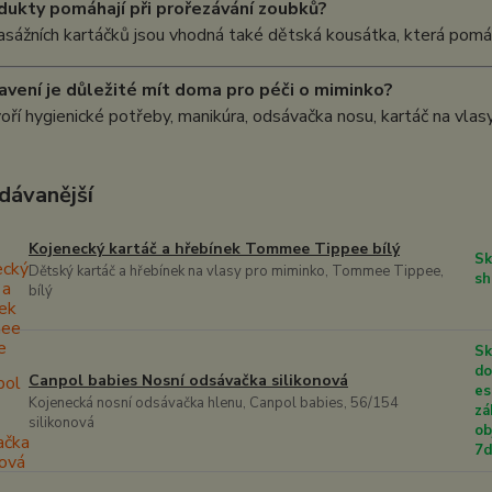
dukty pomáhají při prořezávání zoubků?
ážních kartáčků jsou vhodná také dětská kousátka, která pomáha
avení je důležité mít doma pro péči o miminko?
oří hygienické potřeby, manikúra, odsávačka nosu, kartáč na vlas
dávanější
Kojenecký kartáč a hřebínek Tommee Tippee bílý
Sk
Dětský kartáč a hřebínek na vlasy pro miminko, Tommee Tippee,
sh
bílý
Sk
do
Canpol babies Nosní odsávačka silikonová
es
Kojenecká nosní odsávačka hlenu, Canpol babies, 56/154
zá
silikonová
ob
7