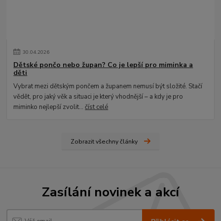
30
.
04
.
2026
Dětské pončo nebo župan? Co je lepší pro miminka a
děti
Vybrat mezi dětským pončem a županem nemusí být složité. Stačí
vědět, pro jaký věk a situaci je který vhodnější – a kdy je pro
miminko nejlepší zvolit...
číst celé
Zobrazit všechny články
Zasílání novinek a akcí