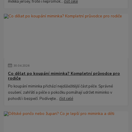
měkká jersey, froté i nepromok...
číst celé
30
.
04
.
2026
Co dělat po koupání miminka? Kompletní průvodce pro
rodiče
Po koupání miminka přichází nejdůležitější část péče. Správné
osušení, zahřátí a péče o pokožku pomáhají udržet miminko v
pohodlí i bezpečí. Podívejte...
číst celé