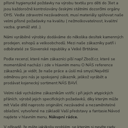
přísné hygienycké poždavky na výrobu textilu pro děti do 3let a
jsou každoročně kontrolovány českými státními dozorčími orgány
OHS. Vedle zdravotní nezávadnosti, musí materiály splňovat naše
velmi přísné požadavky na kvalitu ( nežmolkovatelnost, kvalitní
vazba, gramáž atd...).
Námi vyráběné výrobky dodáváme do několika desítek kamenných
prodejen, eshopů a velkoobchodů. Mezi naše zákazníky patří i
odběratelé ze Slovenské republiky a Velké Brtitánie.
Podle recenzí, které nám zákazníci píší např.Zboží.cz, které se
momentálně nacházi i zde v hlavním menu O NÁS reference
zákazníků, je vidět, že naše práce a úsilí má smysl.Největší
odměnou pro nás je spokojený zákazník, jelikož vyrábět a
prodávat kojenecký sortiment NÁS BAVÍ.
Velmi rádi vycházíme zákazníkům vstříc i při jejich atypických
přáních, výrobě jejich specifických požadavků, díky kterým může
mít Vaše dítě naprosto originální, nezávadné a nezaměnitelné
oblečení, vytvořené na základě Vaší představy a fantasie.Návod
najdete v hlavním menu,
Nákupní rádce.
V případě, že máte jakýkoliv problém, se kterým si nevíte rady,