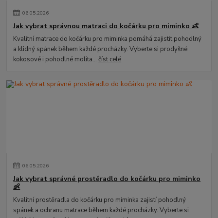
06
.
05
.
2026
Jak vybrat správnou matraci do kočárku pro miminko 👶
Kvalitní matrace do kočárku pro miminka pomáhá zajistit pohodlný
a klidný spánek během každé procházky. Vyberte si prodyšné
kokosové i pohodlné molita...
číst celé
06
.
05
.
2026
Jak vybrat správné prostěradlo do kočárku pro miminko
👶
Kvalitní prostěradla do kočárku pro miminka zajistí pohodlný
spánek a ochranu matrace během každé procházky. Vyberte si