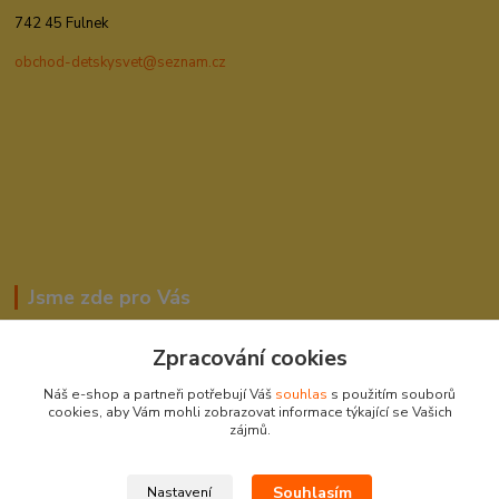
742 45 Fulnek
obchod-detskysvet@seznam.cz
Jsme zde pro Vás
Zpracování cookies
Romana Šebestová
Náš e-shop a partneři potřebují Váš
souhlas
s použitím souborů
604278943
cookies, aby Vám mohli zobrazovat informace týkající se Vašich
zájmů.
obchod-detskysvet@seznam.cz
Souhlasím
Nastavení