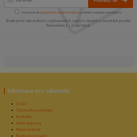
Přihlásit se
Souhlasím se
zpracováním osobních údajů
za účelem rozesílky newsletteru.
Buďte první, kdo se dozví o zajímavostech, tajných slevách a novinkách pro děti.
Rozesíláme 1 - 2x za měsíc.
Informace pro zákazníky
O nás
Obchodní podmínky
Kontakty
Naše doprava
Naše recenze
Bankovní spojení