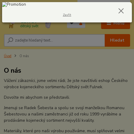
0
ks
CZK
604278943
za
0,00 Kč
Zavřít
Menu
Hledat
Úvod
O nás
O nás
Vážení zákazníci, jsme velmi rádi, že jste navštívili eshop Českého
výrobce kojeneckého sortimentu Dětský svět Fulnek.
Dovolte mi abychom se představili.
Jmenuji se Radek Šebesta a spolu se svojí manželkou Romanou
Šebestovou a našimi zaměstnanci již od roku 1999 vyrábíme a
prodáváme kojenecký sortiment nejvyšší kvality.
Materiály, které pro naši výrobu používáme, musí splňovat velmi