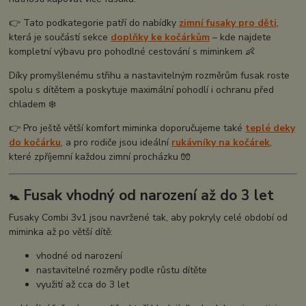
👉 Tato podkategorie patří do nabídky
zimní fusaky pro děti
,
která je součástí sekce
doplňky ke kočárkům
– kde najdete
kompletní výbavu pro pohodlné cestování s miminkem 👶
Díky promyšlenému střihu a nastavitelným rozměrům fusak roste
spolu s dítětem a poskytuje maximální pohodlí i ochranu před
chladem ❄️
👉 Pro ještě větší komfort miminka doporučujeme také
teplé deky
do kočárku
, a pro rodiče jsou ideální
rukávníky na kočárek
,
které zpříjemní každou zimní procházku 🧤
🚼 Fusak vhodný od narození až do 3 let
Fusaky Combi 3v1 jsou navržené tak, aby pokryly celé období od
miminka až po větší dítě:
vhodné od narození
nastavitelné rozměry podle růstu dítěte
využití až cca do 3 let