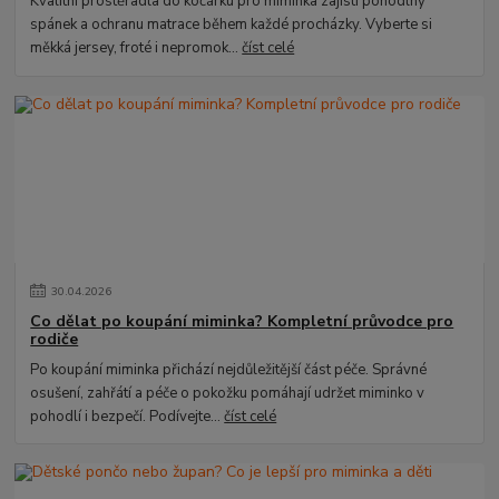
Kvalitní prostěradla do kočárku pro miminka zajistí pohodlný
spánek a ochranu matrace během každé procházky. Vyberte si
měkká jersey, froté i nepromok...
číst celé
30
.
04
.
2026
Co dělat po koupání miminka? Kompletní průvodce pro
rodiče
Po koupání miminka přichází nejdůležitější část péče. Správné
osušení, zahřátí a péče o pokožku pomáhají udržet miminko v
pohodlí i bezpečí. Podívejte...
číst celé