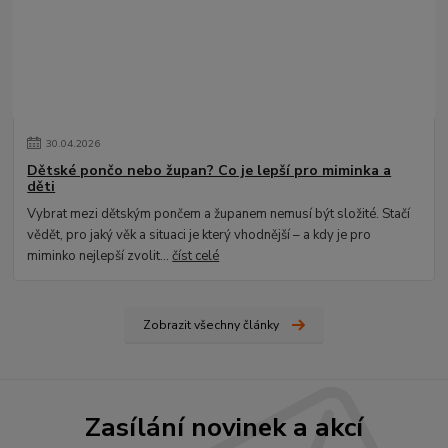
30
.
04
.
2026
Dětské pončo nebo župan? Co je lepší pro miminka a
děti
Vybrat mezi dětským pončem a županem nemusí být složité. Stačí
vědět, pro jaký věk a situaci je který vhodnější – a kdy je pro
miminko nejlepší zvolit...
číst celé
Zobrazit všechny články
Zasílání novinek a akcí