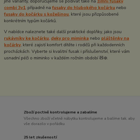
jiné varianty, doporučujeme se podívat také na
zimní fusaky
combi 3v1
, případně na
fusaky do hlubokého kočárku
nebo
fusaky do kočárku s kožešinou
, které jsou přizpůsobené
konkrétním typům kočárků.
V nabídce naleznete také další praktické doplňky, jako jsou
rukávníky ke kočárku
,
deky pro miminka
nebo
pláštěnky na
kočárky
, které zajistí komfort dítěte i rodičů při každodenních
procházkách. Vyberte si kvalitní fusak i příslušenství, které vám
usnadní péči o miminko v každém ročním období 🧸❄️.
Zboží poctivě kontrolujeme a zabalíme
Všechno zboží včetně nábytku kontrolujeme a balíme tak, aby
vše dorazilo v pořádku
25 let zkušeností