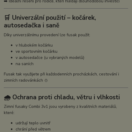
➡️ Ideální řešení pro rodiče, kteří hledají dlouhodobou investici
🛒 Univerzální použití – kočárek,
autosedačka i saně
Díky univerzálnímu provedení lze fusak použít:
v hlubokém kočárku
ve sportovním kočárku
v autosedačce (u vybraných modelů)
na saních
Fusak tak využijete při každodenních procházkách, cestování i
zimních radovánkách ⛄
🌧️ Ochrana proti chladu, větru i vlhkosti
Zimní fusaky Combi 3v1 jsou vyrobeny z kvalitních materiálů,
které:
udržují teplo uvnitř
chrání před větrem