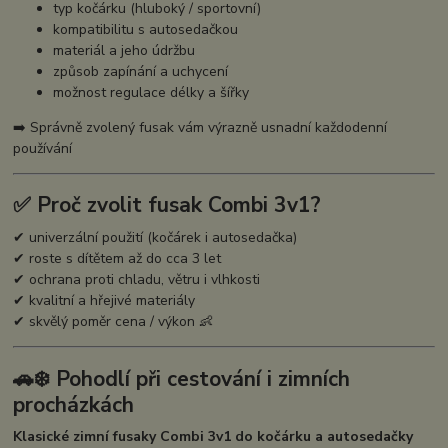
typ kočárku (hluboký / sportovní)
kompatibilitu s autosedačkou
materiál a jeho údržbu
způsob zapínání a uchycení
možnost regulace délky a šířky
➡️ Správně zvolený fusak vám výrazně usnadní každodenní
používání
✅ Proč zvolit fusak Combi 3v1?
✔ univerzální použití (kočárek i autosedačka)
✔ roste s dítětem až do cca 3 let
✔ ochrana proti chladu, větru i vlhkosti
✔ kvalitní a hřejivé materiály
✔ skvělý poměr cena / výkon 👶
🚗❄️ Pohodlí při cestování i zimních
procházkách
Klasické zimní fusaky Combi 3v1 do kočárku a autosedačky