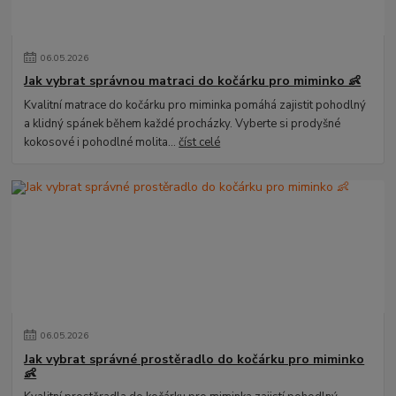
06
.
05
.
2026
Jak vybrat správnou matraci do kočárku pro miminko 👶
Kvalitní matrace do kočárku pro miminka pomáhá zajistit pohodlný
a klidný spánek během každé procházky. Vyberte si prodyšné
kokosové i pohodlné molita...
číst celé
06
.
05
.
2026
Jak vybrat správné prostěradlo do kočárku pro miminko
👶