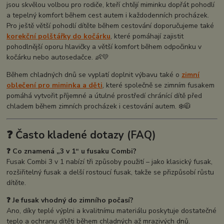
jsou skvělou volbou pro rodiče, kteří chtějí miminku dopřát pohodlí
a tepelný komfort během cest autem i každodenních procházek.
Pro ještě větší pohodlí dítěte během cestování doporučujeme také
korekční polštářky do kočárku
, které pomáhají zajistit
pohodlnější oporu hlavičky a větší komfort během odpočinku v
kočárku nebo autosedačce. 👶💛
Během chladných dnů se vyplatí doplnit výbavu také o
zimní
oblečení pro miminka a děti
, které společně se zimním fusakem
pomáhá vytvořit příjemné a útulné prostředí chránící dítě před
chladem během zimních procházek i cestování autem. ❄️🧥
❓ Často kladené dotazy (FAQ)
❓ Co znamená „3 v 1“ u fusaku Combi?
Fusak Combi 3 v 1 nabízí tři způsoby použití – jako klasický fusak,
rozšiřitelný fusak a delší rostoucí fusak, takže se přizpůsobí růstu
dítěte.
❓ Je fusak vhodný do zimního počasí?
Ano, díky teplé výplni a kvalitnímu materiálu poskytuje dostatečné
teplo a ochranu dítěti během chladných až mrazivých dnů.