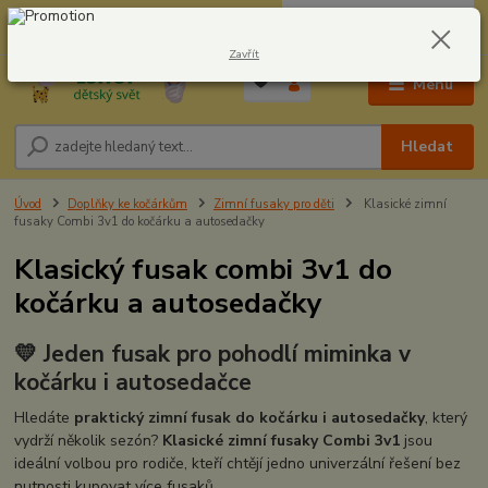
0
ks
CZK
604278943
za
0,00 Kč
Zavřít
Menu
Hledat
Úvod
Doplňky ke kočárkům
Zimní fusaky pro děti
Klasické zimní
fusaky Combi 3v1 do kočárku a autosedačky
Klasický fusak combi 3v1 do
kočárku a autosedačky
💛 Jeden fusak pro pohodlí miminka v
kočárku i autosedačce
Hledáte
praktický zimní fusak do kočárku i autosedačky
, který
vydrží několik sezón?
Klasické zimní fusaky Combi 3v1
jsou
ideální volbou pro rodiče, kteří chtějí jedno univerzální řešení bez
nutnosti kupovat více fusaků.