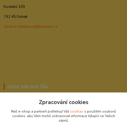
Kostelní 109
742 45 Fulnek
obchod-detskysvet@seznam.cz
Jsme zde pro Vás
Zpracování cookies
Romana Šebestová
Náš e-shop a partneři potřebují Váš
souhlas
s použitím souborů
604278943
cookies, aby Vám mohli zobrazovat informace týkající se Vašich
zájmů.
obchod-detskysvet@seznam.cz