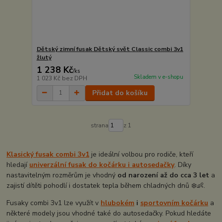
Dětský zimní fusak Dětský svět Classic combi 3v1
žlutý
1 238 Kč
/
ks
Skladem v e-shopu
1 023 Kč
bez DPH
Přidat do košíku
strana
z 1
Klasický fusak combi 3v1
je ideální volbou pro rodiče, kteří
hledají
univerzální fusak do kočárku i autosedačky
. Díky
nastavitelným rozměrům je vhodný
od narození až do cca 3 let
a
zajistí dítěti pohodlí i dostatek tepla během chladných dnů ❄️👶.
Fusaky combi 3v1 lze využít v
hlubokém
i
sportovním kočárku
a
některé modely jsou vhodné také do autosedačky. Pokud hledáte