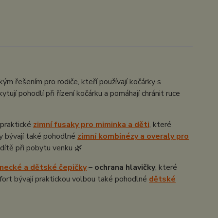
kým řešením pro rodiče, kteří používají kočárky s
jí pohodlí při řízení kočárku a pomáhají chránit ruce
 praktické
zimní fusaky pro miminka a děti
, které
vy bývají také pohodlné
zimní kombinézy a overaly pro
í dítě při pobytu venku 🌿
enecké a dětské čepičky
– ochrana hlavičky
, které
fort bývají praktickou volbou také pohodlné
dětské