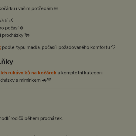
kočárku i vašim potřebám ❄️
žití 👶
o počasí ❄️
í procházky 🐑
k
podle typu madla, počasí i požadovaného komfortu 🤍
lňky
ích rukávníků na kočárek
a kompletní kategorii
rocházky s miminkem 🚗💛
hodlí rodičů během procházek.