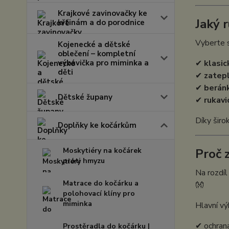
Krajkové zavinovačky ke
Jaký 
křtinám a do porodnice
Vyberte s
Kojenecké a dětské
oblečení – kompletní
výbavička pro miminka a
✔
klasic
děti
✔
zatepl
✔
beránk
Dětské župany
✔
rukavi
Díky širo
Doplňky ke kočárkům
Moskytiéry na kočárek
Proč 
proti hmyzu
Na rozdíl
Matrace do kočárku a
👐
polohovací klíny pro
miminka
Hlavní vý
✔ ochrana
Prostěradla do kočárku |