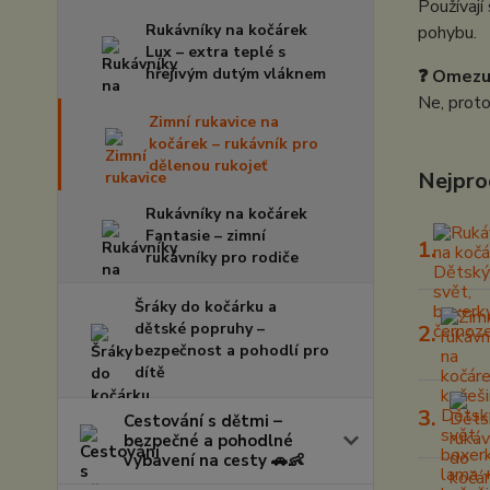
Používají
Rukávníky na kočárek
pohybu.
Lux – extra teplé s
hřejivým dutým vláknem
❓ Omezuj
Ne, proto
Zimní rukavice na
kočárek – rukávník pro
dělenou rukojeť
Nejpro
Rukávníky na kočárek
Fantasie – zimní
1.
rukávníky pro rodiče
Šráky do kočárku a
dětské popruhy –
2.
bezpečnost a pohodlí pro
dítě
3.
Cestování s dětmi –
bezpečné a pohodlné
vybavení na cesty 🚗👶