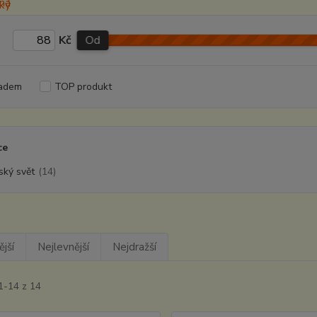
Kč
Od
adem
TOP produkt
ce
ský svět
(14)
jší
Nejlevnější
Nejdražší
1-14 z 14