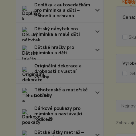
Doplňky k autosedačkám
pro miminka a děti –
Pohodlí a ochrana
Cena:
Dětský nábytek pro
miminka a malé děti
Skl
Dětské hračky pro
miminka a děti
Výrob
Originální dekorace a
drobnosti z vlastní
Dět
výroby
Těhotenské a mateřské
potřeby
Nejnově
Dárkové poukazy pro
miminko a nastávající
rodiče🎁
Zobrazuji 
Dětské látky metráž –