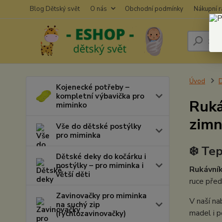
Blog Dětský svět
O nás
Obchodní podmínky
Nákupní 
Úvod
D
Kojenecké potřeby –
kompletní výbavička pro
Ruká
miminko
zimn
Vše do dětské postýlky
pro miminka
❄️ Te
Dětské deky do kočárku i
postýlky – pro miminka i
Rukávník
větší děti
ruce před
Zavinovačky pro miminka
V naší na
na suchý zip
madel i p
(rychlozavinovačky)