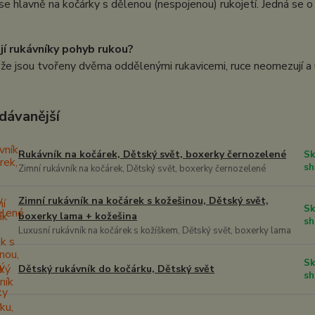
 se hlavně na kočárky s dělenou (nespojenou) rukojetí. Jedná se 
í rukávníky pohyb rukou?
že jsou tvořeny dvěma oddělenými rukavicemi, ruce neomezují a 
dávanější
Rukávník na kočárek, Dětský svět, boxerky černozelené
Sk
sh
Zimní rukávník na kočárek, Dětský svět, boxerky černozelené
Zimní rukávník na kočárek s kožešinou, Dětský svět,
Sk
boxerky lama + kožešina
sh
Luxusní rukávník na kočárek s kožíškem, Dětský svět, boxerky lama
Sk
Dětský rukávník do kočárku, Dětský svět
sh