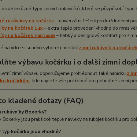
 najdete různé typy zimních rukávníků, které se přizpůsobí typu 
ké rukávníky na kočárek
– univerzální řešení pro každodenní pou
íky na kočárek Lux
– extra teplé provedení vhodné do mrazivéh
íky na kočárek Fantasie
– hebký a designový komfort pro zimn
ké nabídce si snadno vyberete ideální
zimní rukávník na kočáre
plňte výbavu kočárku i o další zimní dop
letní zimní výbavu doporučujeme prohlédnout také nabídku
zimn
 ke kočárkům
, kde najdete vše potřebné pro pohodlné zimní p
to kladené dotazy (FAQ)
u rukávníky Boxerky?
 Boxerky jsou praktické teplé návleky na rukojeť kočárku pro po
ý typ kočárku jsou vhodné?