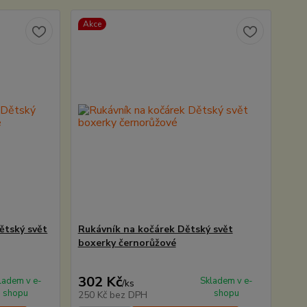
Akce
ětský svět
Rukávník na kočárek Dětský svět
boxerky černorůžové
302 Kč
ladem v e-
Skladem v e-
/
ks
shopu
shopu
250 Kč
bez DPH