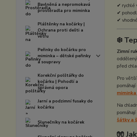
Bavlněná a nepromokavá
✔ rychlé 
prostěradla pro miminka
✔ pohodl
✔ vhodné 
Pláštěnky na kočárky |
Ochrana proti dešti a
větru
❄️ Te
Peřinky do kočárku pro
Zimní ru
miminka – dětské peřinky
odděleným
a soupravy
před chl
Korekční polštářky do
Pro větší
kočárku | Pohodlí a
pomáhají 
správná opora
miminka 
Jarní a podzimní fusaky do
Na chladn
kočárku
pomáhají 
šátky a 
Slunečníky na kočárek
🧤 Ja