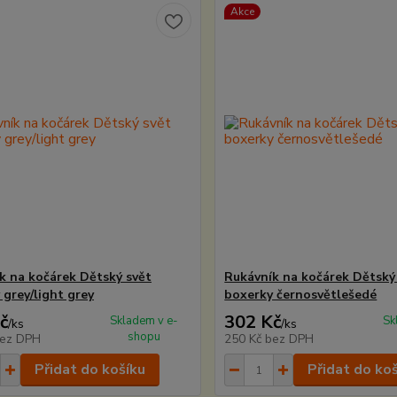
Akce
k na kočárek Dětský svět
Rukávník na kočárek Dětský
 grey/light grey
boxerky černosvětlešedé
č
302 Kč
Skladem v e-
Sk
/
ks
/
ks
shopu
ez DPH
250 Kč
bez DPH
Přidat do košíku
Přidat do ko