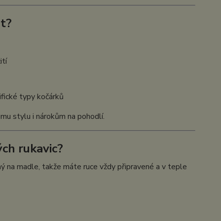
at?
ití
ifické typy kočárků
mu stylu i nárokům na pohodlí.
ých rukavic?
 na madle, takže máte ruce vždy připravené a v teple