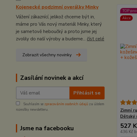
Kojenecké podzimní overálky Minky
TOP pro
Vážení zákaznící, jelikož chceme být in,
Akce
máme pro Vás nový materiál Minky, který
je sametově heboučký a proto jsme jej
zvolily do naší výroby a budeme...
číst celé
Zobrazit všechny novinky
Zasílání novinek a akcí
Přihlásit se
Souhlasím se
zpracováním osobních údajů
za účelem
rozesílky newsletteru.
Zimní r
Dětský 
527 K
Jsme na facebooku
436 Kč
b