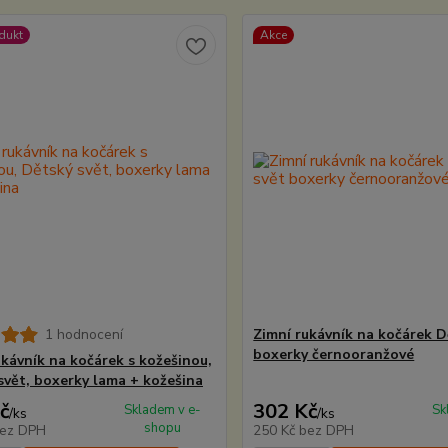
dukt
Akce
1 hodnocení
Zimní rukávník na kočárek D
boxerky černooranžové
ukávník na kočárek s kožešinou,
svět, boxerky lama + kožešina
č
302 Kč
Skladem v e-
Sk
/
ks
/
ks
shopu
ez DPH
250 Kč
bez DPH