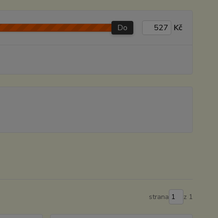
Do
Kč
strana
z 1