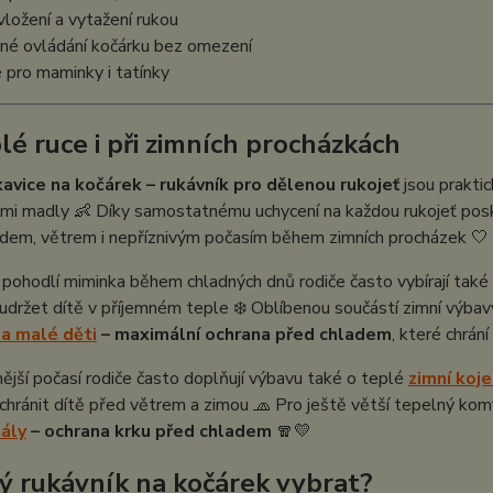
vložení a vytažení rukou
né ovládání kočárku bez omezení
pro maminky i tatínky
plé ruce i při zimních procházkách
kavice na kočárek – rukávník pro dělenou rukojeť
jsou praktic
i madly 👶 Díky samostatnému uchycení na každou rukojeť poskytu
adem, větrem i nepříznivým počasím během zimních procházek 🤍
 pohodlí miminka během chladných dnů rodiče často vybírají také
udržet dítě v příjemném teple ❄️ Oblíbenou součástí zimní výba
a malé děti
– maximální ochrana před chladem
, které chrán
ější počasí rodiče často doplňují výbavu také o teplé
zimní koj
chránit dítě před větrem a zimou 🧢 Pro ještě větší tepelný kom
šály
– ochrana krku před chladem
🧣💛
ký rukávník na kočárek vybrat?