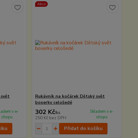
Akce
 svět
Rukávník na kočárek Dětský svět
boxerky celošedé
302 Kč
ladem v e-
Skladem v e-
/
ks
shopu
shopu
250 Kč
bez DPH
šíku
Přidat do košíku