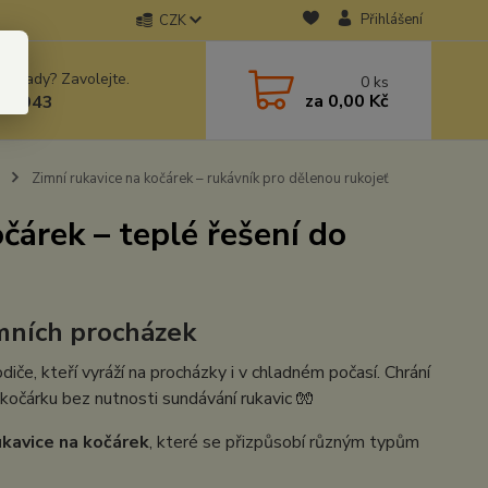
Přihlášení
CZK
 si rady? Zavolejte.
0
ks
za
0,00 Kč
78943
Zimní rukavice na kočárek – rukávník pro dělenou rukojeť
čárek – teplé řešení do
imních procházek
če, kteří vyráží na procházky i v chladném počasí. Chrání
očárku bez nutnosti sundávání rukavic 🧤
ukavice na kočárek
, které se přizpůsobí různým typům