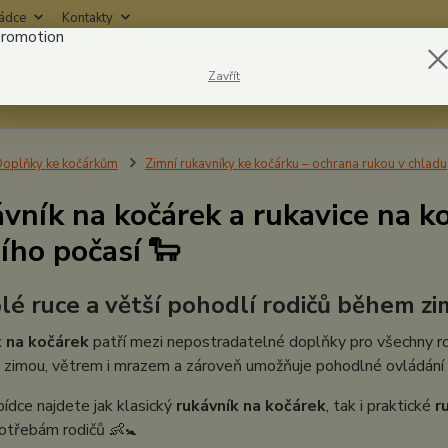
rádce
Kontakty
Nevíte
Zavřít
Hledat
6042
oplňky ke kočárkům
Zimní rukavníky ke kočárku – ochrana rukou v chladu
vník na kočárek a rukavice na ko
ího počasí 🐑
plé ruce a větší pohodlí rodičů během z
 na kočárek
patří mezi nepostradatelné doplňky pro všechny rodi
 zimou, větrem i mrazem a zároveň umožňuje pohodlné ovládání k
bídce najdete jak klasický
rukávník na kočárek
, tak i praktické
r
otřebám rodičů 👶🚼