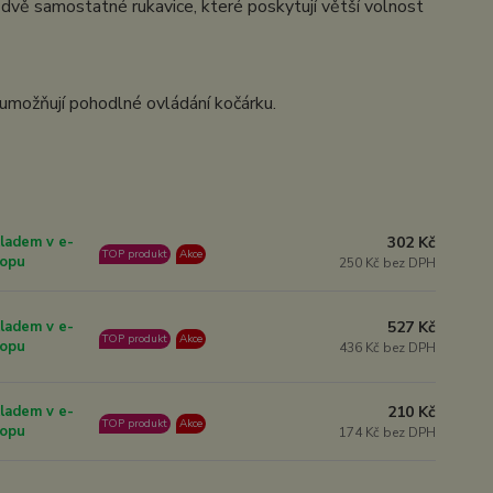
o dvě samostatné rukavice, které poskytují větší volnost
umožňují pohodlné ovládání kočárku.
302 Kč
ladem v e-
TOP produkt
Akce
opu
250 Kč bez DPH
527 Kč
ladem v e-
TOP produkt
Akce
opu
436 Kč bez DPH
210 Kč
ladem v e-
TOP produkt
Akce
opu
174 Kč bez DPH