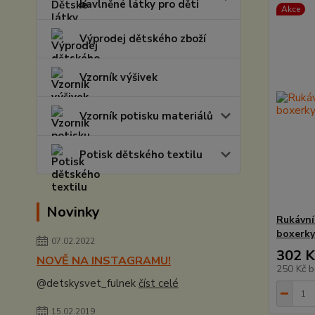
bavlněné látky pro děti
Akce
Výprodej dětského zboží
Vzorník výšivek
Vzorník potisku materiálů
Potisk dětského textilu
Novinky
Rukávní
boxerky
07.02.2022
302 K
NOVĚ NA INSTAGRAMU!
250 Kč
b
@detskysvet_fulnek
číst celé
15.02.2019