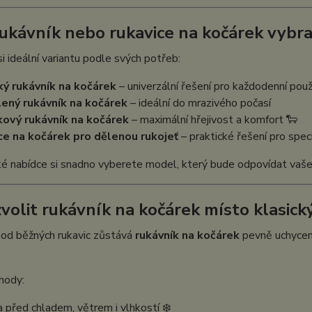
rukávník nebo rukavice na kočárek vybr
i ideální variantu podle svých potřeb:
ký rukávník na kočárek
– univerzální řešení pro každodenní použ
ený rukávník na kočárek
– ideální do mrazivého počasí
ový rukávník na kočárek
– maximální hřejivost a komfort 🐑
ce na kočárek pro dělenou rukojeť
– praktické řešení pro spec
ké nabídce si snadno vyberete model, který bude odpovídat vaše
zvolit rukávník na kočárek místo klasick
 od běžných rukavic zůstává
rukávník na kočárek
pevně uchycený
hody:
 před chladem, větrem i vlhkostí ❄️