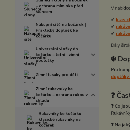
Sluneční clony na kočárek
– ochrana miminka před
V nabídce
sluncem
✔
klasic
Nákupní sítě na kočárek |
✔
rukávn
Praktický doplněk ke
✔
rukávn
kočárku
Díky širo
Univerzální vložky do
kočárku – letní i zimní
❄️ Do
podložky
Pro komp
Zimní fusaky pro děti
doplňky
Zimní rukavníky ke
❓ Čas
kočárku – ochrana rukou v
chladu
❓ Co jso
Rukávníky
Rukavníky ke kočárku |
klasické rukavníky na
❓ Na jak
kočárek