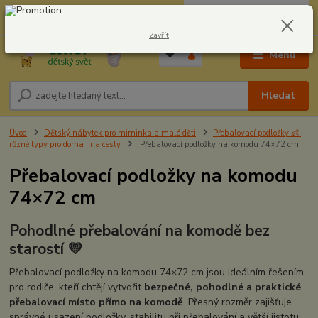
0
ks
CZK
604278943
za
0,00 Kč
Zavřít
Menu
Hledat
Úvod
Dětský nábytek pro miminka a malé děti
Přebalovací podložky 👶 |
různé typy pro doma i na cesty
Přebalovací podložky na komodu 74×72 cm
Přebalovací podložky na komodu
74×72 cm
Pohodlné přebalování na komodě bez
starostí 💛
Přebalovací podložky na komodu 74×72 cm jsou ideálním řešením
pro rodiče, kteří chtějí vytvořit
bezpečné, pohodlné a praktické
přebalovací místo přímo na komodě
. Přesný rozměr zajišťuje
správné usazení podložky, stabilitu při přebalování a větší jistotu