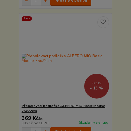
Přidat do košíku
Akce
425 Kč
- 13 %
Přebalovací podložka ALBERO MIO Basic Mouse
75x72cm
369 Kč
/
ks
Skladem v e-shopu
305 Kč
bez DPH