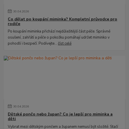
30
.
04
.
2026
Co dělat po koupání miminka? Kompletní průvodce pro
rodiče
Po koupání miminka přichází nejdůležitější část péče. Správné
osušení, zahřátí a péče o pokožku pomáhají udržet miminko v
pohodlí i bezpečí. Podívejte...
číst celé
30
.
04
.
2026
Dětské pončo nebo župan? Co je lepší pro miminka a
děti
Vybrat mezi dětským pončem a županem nemusí být složité. Stačí