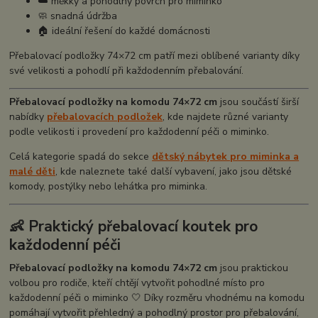
☁️ měkký a pohodlný povrch pro miminko
🧼 snadná údržba
🏠 ideální řešení do každé domácnosti
Přebalovací podložky 74×72 cm patří mezi oblíbené varianty díky
své velikosti a pohodlí při každodenním přebalování.
Přebalovací podložky na komodu 74×72 cm
jsou součástí širší
nabídky
přebalovacích podložek
, kde najdete různé varianty
podle velikosti i provedení pro každodenní péči o miminko.
Celá kategorie spadá do sekce
dětský nábytek pro miminka a
malé děti
, kde naleznete také další vybavení, jako jsou dětské
komody, postýlky nebo lehátka pro miminka.
👶 Praktický přebalovací koutek pro
každodenní péči
Přebalovací podložky na komodu 74×72 cm
jsou praktickou
volbou pro rodiče, kteří chtějí vytvořit pohodlné místo pro
každodenní péči o miminko 🤍 Díky rozměru vhodnému na komodu
pomáhají vytvořit přehledný a pohodlný prostor pro přebalování,