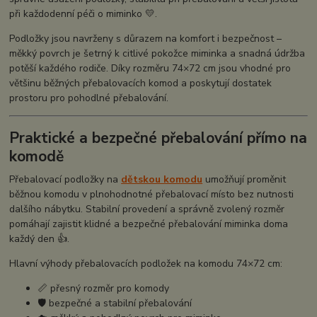
při každodenní péči o miminko 💛.
Podložky jsou navrženy s důrazem na komfort i bezpečnost –
měkký povrch je šetrný k citlivé pokožce miminka a snadná údržba
potěší každého rodiče. Díky rozměru 74×72 cm jsou vhodné pro
většinu běžných přebalovacích komod a poskytují dostatek
prostoru pro pohodlné přebalování.
Praktické a bezpečné přebalování přímo na
komodě
Přebalovací podložky na
dětskou komodu
umožňují proměnit
běžnou komodu v plnohodnotné přebalovací místo bez nutnosti
dalšího nábytku. Stabilní provedení a správně zvolený rozměr
pomáhají zajistit klidné a bezpečné přebalování miminka doma
každý den 👍.
Hlavní výhody přebalovacích podložek na komodu 74×72 cm:
📏 přesný rozměr pro komody
🛡️ bezpečné a stabilní přebalování