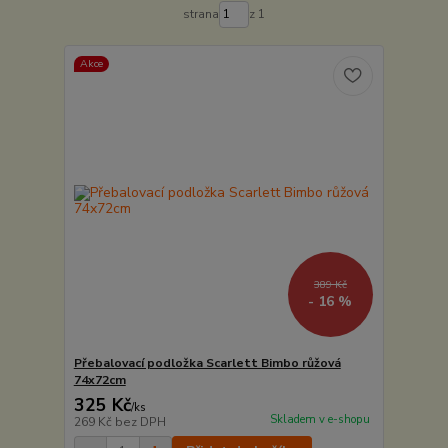
strana
z 1
Akce
389 Kč
- 16 %
Přebalovací podložka Scarlett Bimbo růžová
74x72cm
325 Kč
/
ks
Skladem v e-shopu
269 Kč
bez DPH