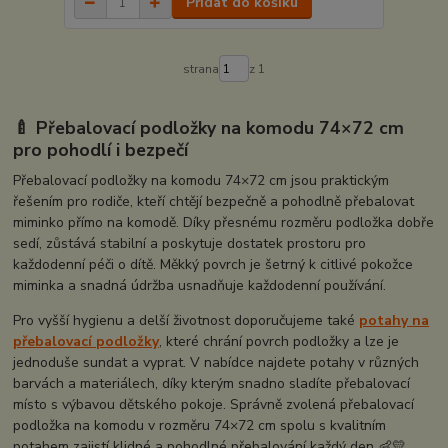
Přidat do košíku
strana
z 1
🍼 Přebalovací podložky na komodu 74×72 cm
pro pohodlí i bezpečí
Přebalovací podložky na komodu 74×72 cm jsou praktickým
řešením pro rodiče, kteří chtějí bezpečně a pohodlně přebalovat
miminko přímo na komodě. Díky přesnému rozměru podložka dobře
sedí, zůstává stabilní a poskytuje dostatek prostoru pro
každodenní péči o dítě. Měkký povrch je šetrný k citlivé pokožce
miminka a snadná údržba usnadňuje každodenní používání.
Pro vyšší hygienu a delší životnost doporučujeme také
potahy na
přebalovací podložky
, které chrání povrch podložky a lze je
jednoduše sundat a vyprat. V nabídce najdete potahy v různých
barvách a materiálech, díky kterým snadno sladíte přebalovací
místo s výbavou dětského pokoje. Správně zvolená přebalovací
podložka na komodu v rozměru 74×72 cm spolu s kvalitním
potahem zajistí klidné a pohodlné přebalování každý den 👶💛.