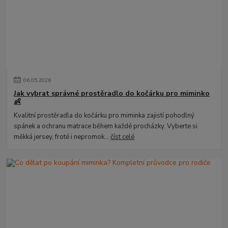
06
.
05
.
2026
Jak vybrat správné prostěradlo do kočárku pro miminko
👶
Kvalitní prostěradla do kočárku pro miminka zajistí pohodlný
spánek a ochranu matrace během každé procházky. Vyberte si
měkká jersey, froté i nepromok...
číst celé