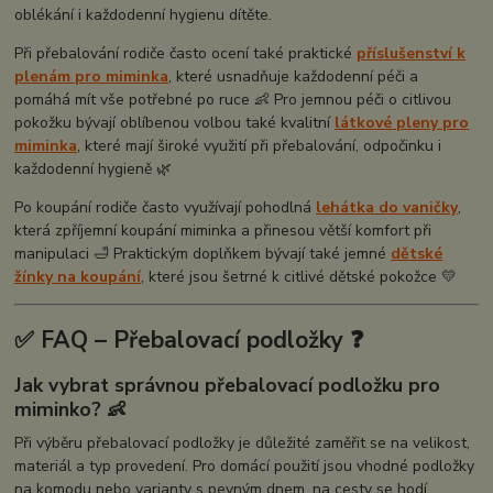
oblékání i každodenní hygienu dítěte.
Při přebalování rodiče často ocení také praktické
příslušenství k
plenám pro miminka
, které usnadňuje každodenní péči a
pomáhá mít vše potřebné po ruce 👶 Pro jemnou péči o citlivou
pokožku bývají oblíbenou volbou také kvalitní
látkové pleny pro
miminka
, které mají široké využití při přebalování, odpočinku i
každodenní hygieně 🌿
Po koupání rodiče často využívají pohodlná
lehátka do vaničky
,
která zpříjemní koupání miminka a přinesou větší komfort při
manipulaci 🛁 Praktickým doplňkem bývají také jemné
dětské
žínky na koupání
, které jsou šetrné k citlivé dětské pokožce 💛
✅ FAQ – Přebalovací podložky ❓
Jak vybrat správnou přebalovací podložku pro
miminko? 👶
Při výběru přebalovací podložky je důležité zaměřit se na velikost,
materiál a typ provedení. Pro domácí použití jsou vhodné podložky
na komodu nebo varianty s pevným dnem, na cesty se hodí