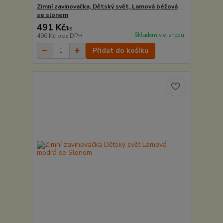
Zimní zavinovačka, Dětský svět, Lamová béžová
se slonem
491 Kč
/
ks
Skladem v e-shopu
406 Kč
bez DPH
Přidat do košíku