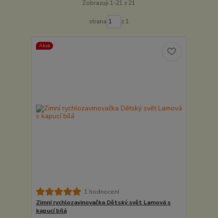
Zobrazuji 1-21 z 21
strana
z 1
Akce
1 hodnocení
Zimní rychlozavinovačka Dětský svět Lamová s
kapucí bílá