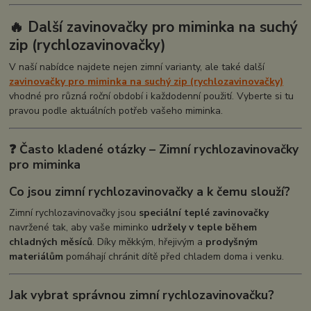
🔥 Další zavinovačky pro miminka na suchý
zip (rychlozavinovačky)
V naší nabídce najdete nejen zimní varianty, ale také další
zavinovačky pro miminka na suchý zip (rychlozavinovačky)
vhodné pro různá roční období i každodenní použití. Vyberte si tu
pravou podle aktuálních potřeb vašeho miminka.
❓ Často kladené otázky – Zimní rychlozavinovačky
pro miminka
Co jsou zimní rychlozavinovačky a k čemu slouží?
Zimní rychlozavinovačky jsou
speciální teplé zavinovačky
navržené tak, aby vaše miminko
udržely v teple během
chladných měsíců
. Díky měkkým, hřejivým a
prodyšným
materiálům
pomáhají chránit dítě před chladem doma i venku.
Jak vybrat správnou zimní rychlozavinovačku?