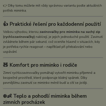
👉 Díky tomu můžete mít vždy správnou variantu podle aktuálních
potřeb miminka.
👍 Praktické řešení pro každodenní použití
Velkou výhodou, kterou
zavinovačky pro miminka na suchý zip
(rychlozavinovačky)
nabízejí, je jejich jednoduché použití. Zavinutí
zvládnete během pár sekund, což oceníte hlavně v situacích, kdy
je potřeba rychle reagovat – například při přebalování nebo
uspávání.
🧸 Komfort pro miminko i rodiče
Zimní rychlozavinovačky pomáhají vytvořit miminku příjemné a
bezpečné prostředí, které podporuje klidný spánek. Díky
pevnějšímu zavinutí se miminko méně budí a cítí se jistěji.
❄️👶 Teplo a pohodlí miminka během
zimních procházek