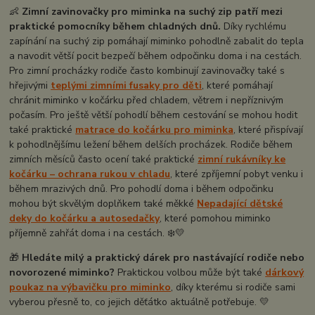
👶
Zimní zavinovačky pro miminka na suchý zip patří mezi
praktické pomocníky během chladných dnů.
Díky rychlému
zapínání na suchý zip pomáhají miminko pohodlně zabalit do tepla
a navodit větší pocit bezpečí během odpočinku doma i na cestách.
Pro zimní procházky rodiče často kombinují zavinovačky také s
hřejivými
teplými zimními fusaky pro děti
, které pomáhají
chránit miminko v kočárku před chladem, větrem i nepříznivým
počasím. Pro ještě větší pohodlí během cestování se mohou hodit
také praktické
matrace do kočárku pro miminka
, které přispívají
k pohodlnějšímu ležení během delších procházek. Rodiče během
zimních měsíců často ocení také praktické
zimní rukávníky ke
kočárku – ochrana rukou v chladu
, které zpříjemní pobyt venku i
během mrazivých dnů. Pro pohodlí doma i během odpočinku
mohou být skvělým doplňkem také měkké
Nepadající dětské
deky do kočárku a autosedačky
, které pomohou miminko
příjemně zahřát doma i na cestách. ❄️💛
🎁
Hledáte milý a praktický dárek pro nastávající rodiče nebo
novorozené miminko?
Praktickou volbou může být také
dárkový
poukaz na výbavičku pro miminko
, díky kterému si rodiče sami
vyberou přesně to, co jejich děťátko aktuálně potřebuje. 💛