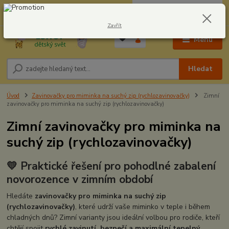
0
ks
CZK
604278943
za
0,00 Kč
Zavřít
Menu
Hledat
Úvod
Zavinovačky pro miminka na suchý zip (rychlozavinovačky)
Zimní
zavinovačky pro miminka na suchý zip (rychlozavinovačky)
Zimní zavinovačky pro miminka na
suchý zip (rychlozavinovačky)
💛 Praktické řešení pro pohodlné zabalení
novorozence v zimním období
Hledáte
zavinovačky pro miminka na suchý zip
(rychlozavinovačky)
, které udrží vaše miminko v teple i během
chladných dnů? Zimní varianty jsou ideální volbou pro rodiče, kteří
chtějí spojit
rychlé zavinutí, bezpečí a maximální tepelný