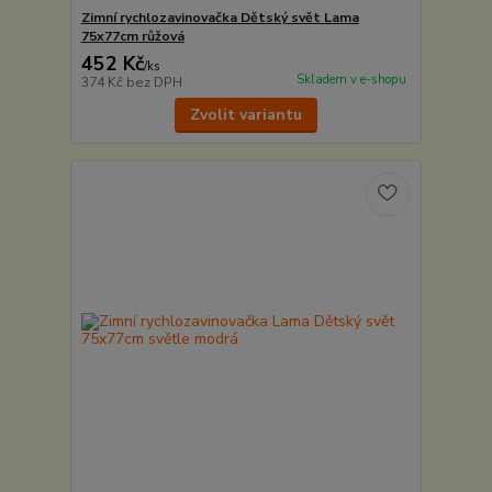
Zimní rychlozavinovačka Dětský svět Lama
75x77cm růžová
452 Kč
/
ks
Skladem v e-shopu
374 Kč
bez DPH
Zvolit variantu