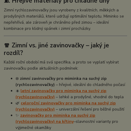
🧵 Hřejivé materiály pro chladné dny
Zimní rychlozavinovačky jsou vyrobeny z kvalitních, měkkých a
prodyšných materiálů, které udržují optimální teplotu. Miminko se
nepřehřívá, ale zároveň je chráněno před zimou – ideální
kombinace pro klidný spánek i zimní procházky.
🧣 Zimní vs. jiné zavinovačky – jaký je
rozdíl?
Každé roční období má svá specifika, a proto se vyplatí vybírat
zavinovačku podle aktuálních podmínek:
❄️
zimní zavinovačky pro miminka na suchý zip
(rychlozavinovačky)
– hřejivé, ideální do chladného počasí
☀️
letní zavinovačky pro miminka na suchý zip
(rychlozavinovačky)
– lehké a prodyšné, vhodné do tepla
🌿
celoroční zavinovačky pro miminka na suchý zip
(rychlozavinovačky)
– univerzální řešení pro běžné použití
✨
zavinovačky pro miminka na suchý zip
(rychlozavinovačky) na křtiny
–
slavnostní varianty pro
výjimečné okamžiky