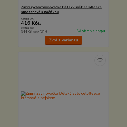
Zimní rychlozavinovačka Dětský svět celofleece
smetanová s kočičkou
cena od
416 Kč
/
ks
cena od
Skladem v e-shopu
344 Kč
bez DPH
Zvolit variantu