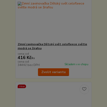
Zimní zavinovačka Dětský svět celofleece světle
modrá se žirafou
cena od
416 Kč
/
ks
cena od
Skladem v e-shopu
344 Kč
bez DPH
Zvolit variantu
Akce