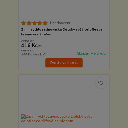
1 hodnocení
Zimní rychlozavinovačka Dětský svět celofleece
krémová s žirafou
cena od
416 Kč
/
ks
cena od
Skladem v e-shopu
344 Kč
bez DPH
Zvolit variantu