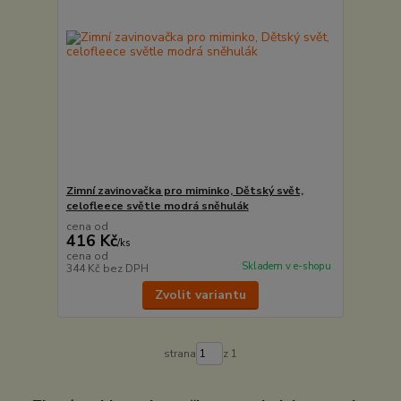
Zimní zavinovačka pro miminko, Dětský svět,
celofleece světle modrá sněhulák
cena od
416 Kč
/
ks
cena od
Skladem v e-shopu
344 Kč
bez DPH
Zvolit variantu
strana
z 1