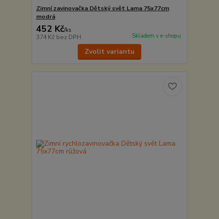
Zimní zavinovačka Dětský svět Lama 75x77cm
modrá
452 Kč
/
ks
Skladem v e-shopu
374 Kč
bez DPH
Zvolit variantu