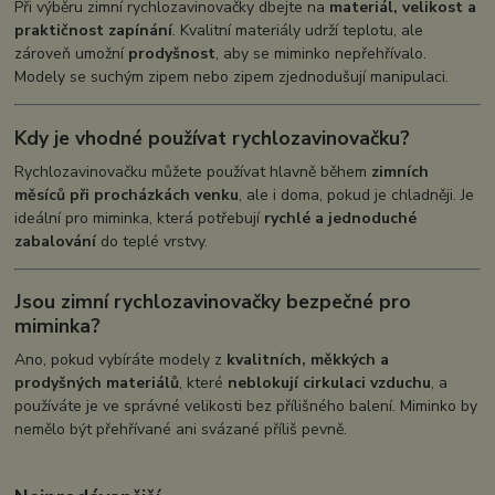
Při výběru zimní rychlozavinovačky dbejte na
materiál, velikost a
praktičnost zapínání
. Kvalitní materiály udrží teplotu, ale
zároveň umožní
prodyšnost
, aby se miminko nepřehřívalo.
Modely se suchým zipem nebo zipem zjednodušují manipulaci.
Kdy je vhodné používat rychlozavinovačku?
Rychlozavinovačku můžete používat hlavně během
zimních
měsíců při procházkách venku
, ale i doma, pokud je chladněji. Je
ideální pro miminka, která potřebují
rychlé a jednoduché
zabalování
do teplé vrstvy.
Jsou zimní rychlozavinovačky bezpečné pro
miminka?
Ano, pokud vybíráte modely z
kvalitních, měkkých a
prodyšných materiálů
, které
neblokují cirkulaci vzduchu
, a
používáte je ve správné velikosti bez přílišného balení. Miminko by
nemělo být přehřívané ani svázané příliš pevně.