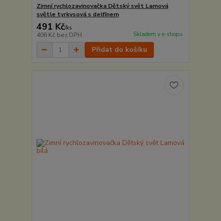
Zimní rychlozavinovačka Dětský svět Lamová
světle tyrkysová s delfínem
491 Kč
/
ks
Skladem v e-shopu
406 Kč
bez DPH
Přidat do košíku