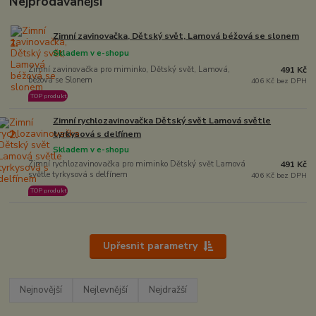
Nejprodávanější
Zimní zavinovačka, Dětský svět, Lamová béžová se slonem
1.
Skladem v e-shopu
Zimní zavinovačka pro miminko, Dětský svět, Lamová,
491 Kč
béžová se Slonem
406 Kč bez DPH
TOP produkt
Zimní rychlozavinovačka Dětský svět Lamová světle
2.
tyrkysová s delfínem
Skladem v e-shopu
Zimní rychlozavinovačka pro miminko Dětský svět Lamová
491 Kč
světle tyrkysová s delfínem
406 Kč bez DPH
TOP produkt
Upřesnit parametry
Nejnovější
Nejlevnější
Nejdražší