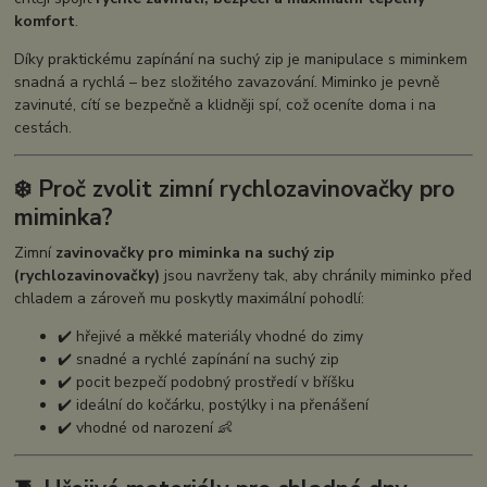
komfort
.
Díky praktickému zapínání na suchý zip je manipulace s miminkem
snadná a rychlá – bez složitého zavazování. Miminko je pevně
zavinuté, cítí se bezpečně a klidněji spí, což oceníte doma i na
cestách.
❄️ Proč zvolit zimní rychlozavinovačky pro
miminka?
Zimní
zavinovačky pro miminka na suchý zip
(rychlozavinovačky)
jsou navrženy tak, aby chránily miminko před
chladem a zároveň mu poskytly maximální pohodlí:
✔️ hřejivé a měkké materiály vhodné do zimy
✔️ snadné a rychlé zapínání na suchý zip
✔️ pocit bezpečí podobný prostředí v bříšku
✔️ ideální do kočárku, postýlky i na přenášení
✔️ vhodné od narození 👶