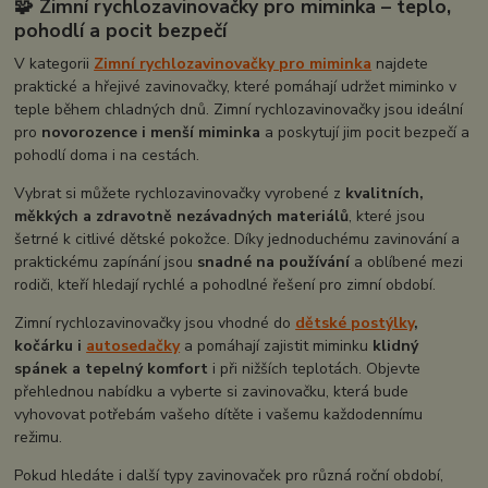
🧩 Zimní rychlozavinovačky pro miminka – teplo,
pohodlí a pocit bezpečí
V kategorii
Zimní rychlozavinovačky pro miminka
najdete
praktické a hřejivé zavinovačky, které pomáhají udržet miminko v
teple během chladných dnů. Zimní rychlozavinovačky jsou ideální
pro
novorozence i menší miminka
a poskytují jim pocit bezpečí a
pohodlí doma i na cestách.
Vybrat si můžete rychlozavinovačky vyrobené z
kvalitních,
měkkých a zdravotně nezávadných materiálů
, které jsou
šetrné k citlivé dětské pokožce. Díky jednoduchému zavinování a
praktickému zapínání jsou
snadné na používání
a oblíbené mezi
rodiči, kteří hledají rychlé a pohodlné řešení pro zimní období.
Zimní rychlozavinovačky jsou vhodné do
dětské postýlky
,
kočárku i
autosedačky
a pomáhají zajistit miminku
klidný
spánek a tepelný komfort
i při nižších teplotách. Objevte
přehlednou nabídku a vyberte si zavinovačku, která bude
vyhovovat potřebám vašeho dítěte i vašemu každodennímu
režimu.
Pokud hledáte i další typy zavinovaček pro různá roční období,