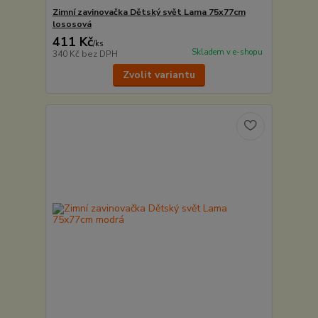
Zimní zavinovačka Dětský svět Lama 75x77cm
lososová
411 Kč
/
ks
Skladem v e-shopu
340 Kč
bez DPH
Zvolit variantu