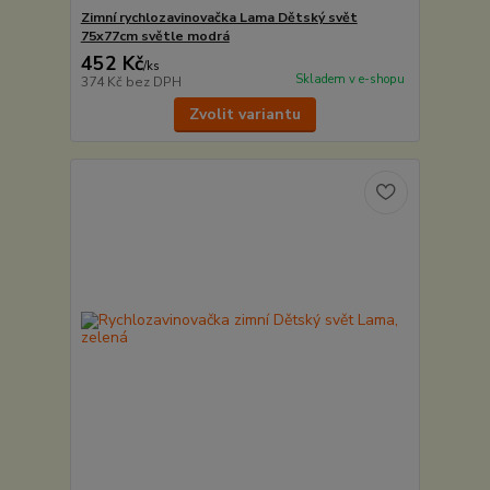
Zimní rychlozavinovačka Lama Dětský svět
75x77cm světle modrá
452 Kč
/
ks
Skladem v e-shopu
374 Kč
bez DPH
Zvolit variantu