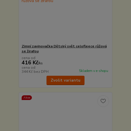
Zimní zavinovačka Dětský svět celofleece růžová
se žirafou
cena od
416 Kč
/
ks
cena od
Skladem v e-shopu
344 Kč
bez DPH
Zvolit variantu
Akce