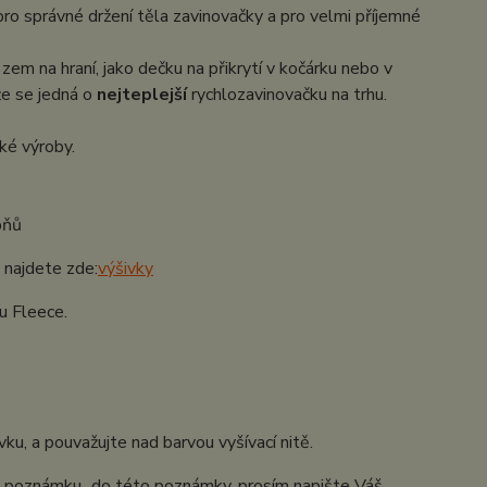
 pro správné držení těla zavinovačky a pro velmi příjemné
zem na hraní, jako dečku na přikrytí v kočárku nebo v
že se jedná o
nejteplejší
rychlozavinovačku na trhu.
ské výroby.
upňů
u najdete zde:
výšivky
u Fleece.
ivku, a pouvažujte nad barvou vyšívací nitě.
...poznámku...do této poznámky, prosím napište Váš