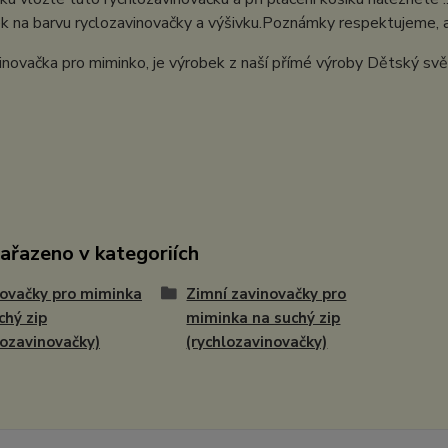
 na barvu ryclozavinovačky a výšivku.Poznámky respektujeme, a ma
inovačka pro miminko, je výrobek z naší přímé výroby Dětský sv
zařazeno v kategoriích
ovačky pro miminka
Zimní zavinovačky pro
chý zip
miminka na suchý zip
lozavinovačky)
(rychlozavinovačky)