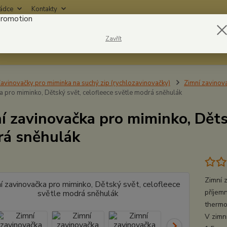
rádce
Kontakty
Nevíte
Zavřít
Hledat
6042
avinovačky pro miminka na suchý zip (rychlozavinovačky)
Zimní zavinov
a pro miminko, Dětský svět, celofleece světle modrá sněhulák
í zavinovačka pro miminko, Dětsk
á sněhulák
Zimní 
příjem
thermof
V zimní