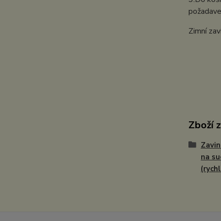
požadavek
Zimní zav
Zboží 
Zavin
na su
(rych