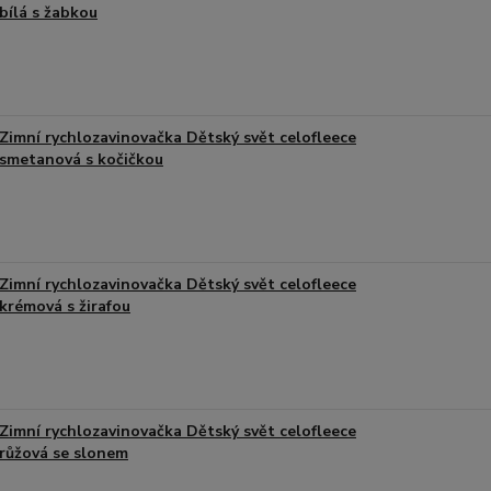
bílá s žabkou
Zimní rychlozavinovačka Dětský svět celofleece
smetanová s kočičkou
Zimní rychlozavinovačka Dětský svět celofleece
krémová s žirafou
Zimní rychlozavinovačka Dětský svět celofleece
růžová se slonem