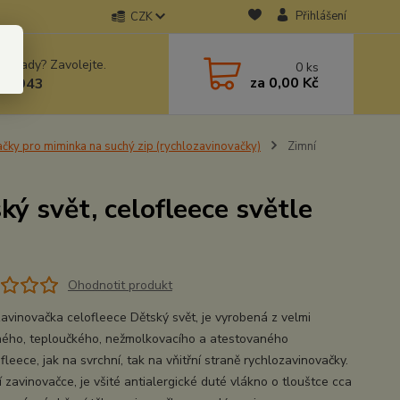
Přihlášení
CZK
 si rady? Zavolejte.
0
ks
za
0,00 Kč
78943
ačky pro miminka na suchý zip (rychlozavinovačky)
Zimní
ý svět, celofleece světle
Ohodnotit produkt
zavinovačka celofleece Dětský svět, je vyrobená z velmi
ného, teploučkého, nežmolkovacího a atestovaného
leece, jak na svrchní, tak na vňitřní straně rychlozavinovačky.
 zavinovačce, je všité antialergické duté vlákno o tlouštce cca