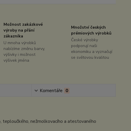
Možnost zakázkové
Množství českých
výroby na přání
prémiových výrobků
zákazníka
České výrobky
U mnoha výrobků
podporují naši
nabízíme změnu barvy,
ekonomiku a vyznačují
výšivky i možnost
se světovou kvalitou
výšivek jména
Komentáře
0
ho, teploučkého, nežmolkovacího a atestovaného