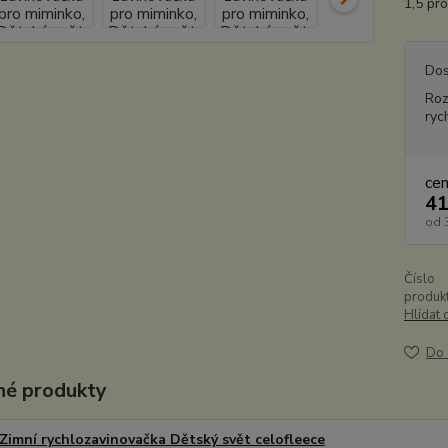
1,5 pro
Dos
Ro
ryc
ce
41
od
Číslo
produkt
Hlídat 
Do 
é produkty
Zimní rychlozavinovačka Dětský svět celofleece