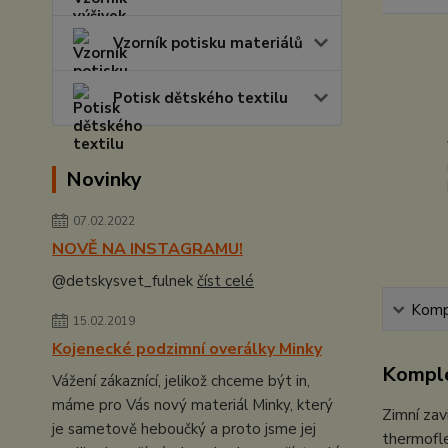
Vzorník potisku materiálů
Potisk dětského textilu
Novinky
07.02.2022
NOVĚ NA INSTAGRAMU!
@detskysvet_fulnek
číst celé
Kompl
15.02.2019
Kojenecké podzimní overálky Minky
Komple
Vážení zákaznící, jelikož chceme být in,
máme pro Vás nový materiál Minky, který
Zimní zav
je sametově heboučký a proto jsme jej
thermofle