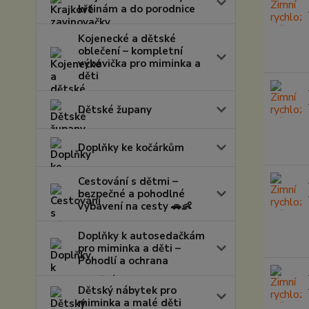
křtinám a do porodnice
Kojenecké a dětské
oblečení – kompletní
výbavička pro miminka a
děti
Dětské župany
Doplňky ke kočárkům
Cestování s dětmi –
bezpečné a pohodlné
vybavení na cesty 🚗👶
Doplňky k autosedačkám
pro miminka a děti –
Pohodlí a ochrana
Dětský nábytek pro
miminka a malé děti