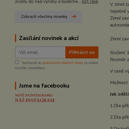
zvolily do naší výroby a budeme...
číst celé
V zimní z
tepelné v
Zobrazit všechny novinky
Zimní zav
autosedač
Zasílání novinek a akcí
Zimní zav
Přihlásit se
Složení:
Rozměr z
Souhlasím se
zpracováním osobních údajů
za účelem
rozesílky newsletteru.
V ceně vý
Možnost z
Jsme na facebooku
Jak sděli
NOVĚ NA INSTAGRAMU!
NÁŠ INSTAGRAM
1.Dle při
2.Dle přil
3.Do koší