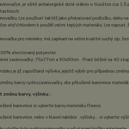
avinovačce, je všité antialergické duté vlákno o tlouštce cca 1,5
lastnosti.
inovačku, lze používat taktéž jako přebalovací podložku, deku na 
ce atd.Vzhledem k použiťí velmi teplých materiálu, lze napsat, 
inovačka pro miminko, má zapínaní na velmi kvalitní suchý zip, če
 100% atestovaný polyester
imní zavinovačky: 75x77cm a 90x90cm Praní: běžné na 40 st
robku je již započítaná výšivka, jejichž výběr pro případnou změn
měny barvy rychlozavinovačky, dle přiložené barevnice materiál
t změnu barvy, výšivku :
ložené barevnice si vyberte barvu materiálu Fleece.
ožené barevnice, nebo v hlavní nabídce ...výšivky.... si vyberte výš
ku vložte tuto rychlozavinovačku a při placení košíku naleznete 