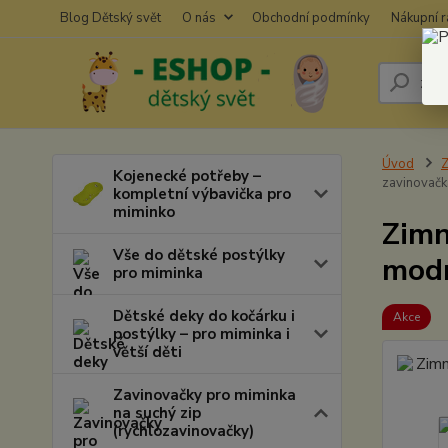
Blog Dětský svět
O nás
Obchodní podmínky
Nákupní 
Úvod
Z
Kojenecké potřeby –
zavinovačk
kompletní výbavička pro
miminko
Zimn
Vše do dětské postýlky
modr
pro miminka
Dětské deky do kočárku i
Akce
postýlky – pro miminka i
větší děti
Zavinovačky pro miminka
na suchý zip
(rychlozavinovačky)