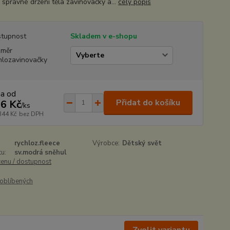
 správné držení těla zavinovačky a...
celý popis
tupnost
Skladem v e-shopu
změr
hlozavinovačky
na od
Přidat do košíku
6 Kč
/
ks
344 Kč
bez DPH
rychloz.fleece
Výrobce:
Dětský svět
u:
sv.modrá sněhul
cenu / dostupnost
oblíbených