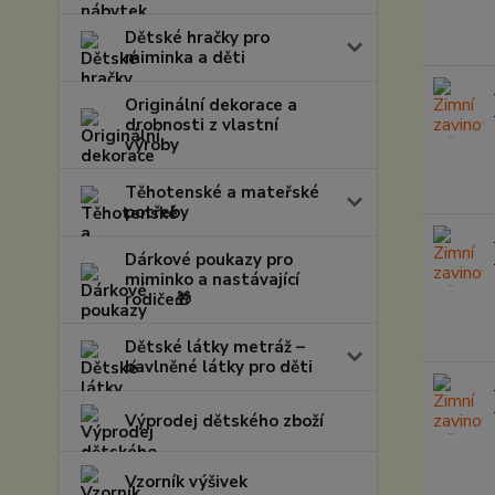
Dětské hračky pro
miminka a děti
Originální dekorace a
drobnosti z vlastní
výroby
Těhotenské a mateřské
potřeby
Dárkové poukazy pro
miminko a nastávající
rodiče🎁
Dětské látky metráž –
bavlněné látky pro děti
Výprodej dětského zboží
Vzorník výšivek