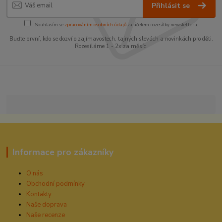
Přihlásit se
Souhlasím se
zpracováním osobních údajů
za účelem rozesílky newsletteru.
Buďte první, kdo se dozví o zajímavostech, tajných slevách a novinkách pro děti.
Rozesíláme 1 - 2x za měsíc.
Informace pro zákazníky
O nás
Obchodní podmínky
Kontakty
Naše doprava
Naše recenze