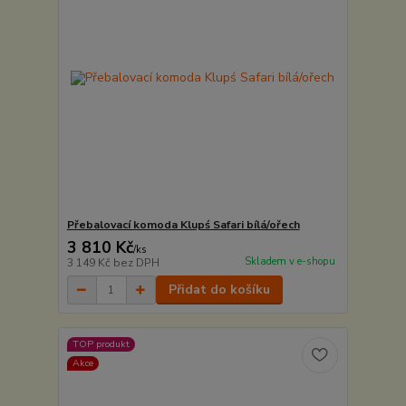
Přebalovací komoda Klupś Safari bílá/ořech
3 810 Kč
/
ks
Skladem v e-shopu
3 149 Kč
bez DPH
Přidat do košíku
TOP produkt
Akce