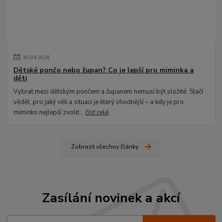
30
.
04
.
2026
Dětské pončo nebo župan? Co je lepší pro miminka a
děti
Vybrat mezi dětským pončem a županem nemusí být složité. Stačí
vědět, pro jaký věk a situaci je který vhodnější – a kdy je pro
miminko nejlepší zvolit...
číst celé
Zobrazit všechny články
Zasílání novinek a akcí