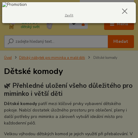
0
ks
CZK
604278943
za
0,00 Kč
Zavřít
Menu
Hledat
Úvod
Dětský nábytek pro miminka a malé děti
Dětské komody
Dětské komody
🌿 Přehledné uložení všeho důležitého pro
miminko i větší děti
Dětské komody
patří mezi klíčové prvky vybavení dětského
pokoje. Nabízí dostatek úložného prostoru pro oblečení, pleny i
další potřeby pro miminko a zároveň vytváří ideální místo pro
každodenní péči.
Velkou výhodou dětských komod je jejich využití při přebalování. V