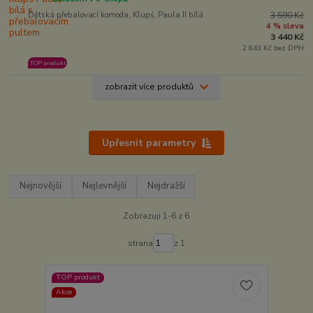
Dětská přebalovací komoda, Klupś, Paula II bílá
3 590 Kč
4 % sleva
3 440 Kč
2 843 Kč bez DPH
TOP produkt
zobrazit více produktů
Upřesnit parametry
Nejnovější
Nejlevnější
Nejdražší
Zobrazuji 1-6 z 6
strana
z 1
TOP produkt
Akce