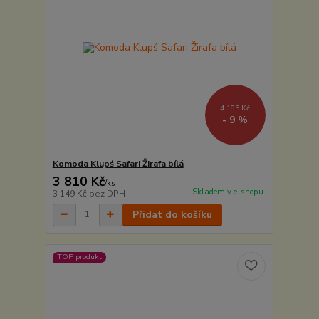
4 185 Kč
- 9 %
Komoda Klupś Safari Žirafa bílá
3 810 Kč
/
ks
Skladem v e-shopu
3 149 Kč
bez DPH
Přidat do košíku
TOP produkt