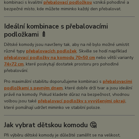
kombinaci s kvalitní
přebalovací podložkou
vzniká pohodlné a
bezpečné místo, kde můžete miminko každý den přebalovat.
Ideální kombinace s přebalovacími
podložkami 🍼
Dětské komody jsou navrženy tak, aby na ně bylo možné umístit
různé typy
přebalovacích podložek
. Skvěle se hodí například
přebalovací podložky na komodu 70×50 cm
nebo větší varianty
74×72 cm
, které poskytují dostatek prostoru pro pohodlné
přebalování.
Pro maximální stabilitu doporučujeme kombinaci s
přebalovacími
podložkami s pevným dnem
, které dobře drží tvar a jsou ideální
právě na komody. Pokud kladete důraz na bezpečnost, vhodnou
volbou jsou také
přebalovací podložky s vyvýšenými okraji
,
které pomáhají udržet miminko ve stabilní poloze.
Jak vybrat dětskou komodu 🤔
Při výběru dětské komody je důležité zaměřit se na velikost,