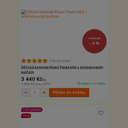
3 590 Kč
- 4 %
1 hodnocení
Dětská komoda Klupś Paula bílá s přebalovacím
pultem
3 440 Kč
/
ks
Skladem v e-shopu
2 843 Kč
bez DPH
Přidat do košíku
TOP produkt
Akce