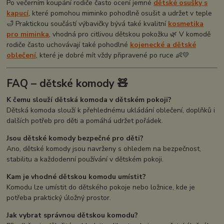
Po večerním koupání rodiče často ocení jemné
dětské osušky s
kapucí
, které pomohou miminko pohodlně osušit a udržet v teple
🛁 Praktickou součástí výbavičky bývá také kvalitní
kosmetika
pro miminka
, vhodná pro citlivou dětskou pokožku 🌿 V komodě
rodiče často uchovávají také pohodlné
kojenecké a dětské
oblečení
, které je dobré mít vždy připravené po ruce 👶💛
FAQ – dětské komody 🧸
K čemu slouží dětská komoda v dětském pokoji?
Dětská komoda slouží k přehlednému ukládání oblečení, doplňků i
dalších potřeb pro děti a pomáhá udržet pořádek.
Jsou dětské komody bezpečné pro děti?
Ano, dětské komody jsou navrženy s ohledem na bezpečnost,
stabilitu a každodenní používání v dětském pokoji.
Kam je vhodné dětskou komodu umístit?
Komodu lze umístit do dětského pokoje nebo ložnice, kde je
potřeba praktický úložný prostor.
Jak vybrat správnou dětskou komodu?