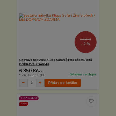
6 510 Kč
- 2 %
Sestava nábytku Klups Safari Žirafa ořech / bílá
DOPRAVA ZDARMA
6 350 Kč
/
ks
Skladem v e-shopu
5 248 Kč
bez DPH
Přidat do košíku
TOP produkt
Akce