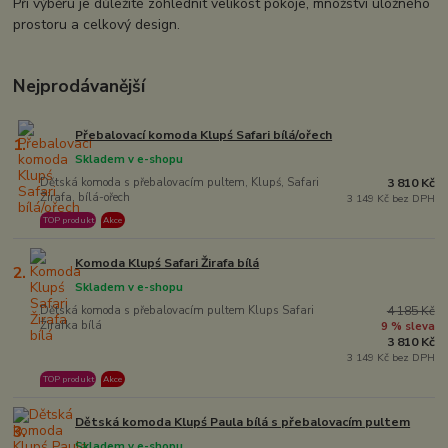
Při výběru je důležité zohlednit velikost pokoje, množství úložného
prostoru a celkový design.
Nejprodávanější
Přebalovací komoda Klupś Safari bílá/ořech
1.
Skladem v e-shopu
Dětská komoda s přebalovacím pultem, Klupś, Safari
3 810 Kč
Žirafa, bílá-ořech
3 149 Kč bez DPH
TOP produkt
Akce
Komoda Klupś Safari Žirafa bílá
2.
Skladem v e-shopu
Dětská komoda s přebalovacím pultem Klups Safari
4 185 Kč
Žirafka bílá
9 % sleva
3 810 Kč
3 149 Kč bez DPH
TOP produkt
Akce
Dětská komoda Klupś Paula bílá s přebalovacím pultem
3.
Skladem v e-shopu