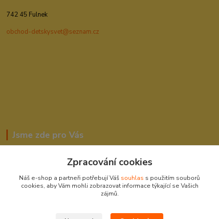
742 45 Fulnek
obchod-detskysvet@seznam.cz
Jsme zde pro Vás
Zpracování cookies
Romana Šebestová
Náš e-shop a partneři potřebují Váš
souhlas
s použitím souborů
604278943
cookies, aby Vám mohli zobrazovat informace týkající se Vašich
zájmů.
obchod-detskysvet@seznam.cz