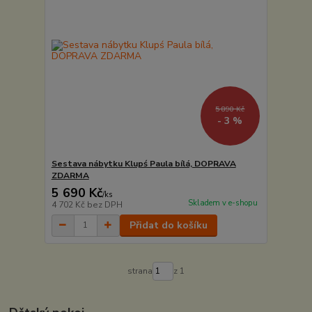
5 890 Kč
- 3 %
Sestava nábytku Klupś Paula bílá, DOPRAVA
ZDARMA
5 690 Kč
/
ks
Skladem v e-shopu
4 702 Kč
bez DPH
Přidat do košíku
strana
z 1