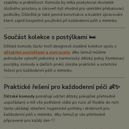
stabilitu a praktičnost. Komoda by měla poskytovat dostatek
úložného prostoru a zároveň být vhodná pro umístění přebalovací
podložky. Důležitá je také pevná konstrukce a kvalitní zpracování,
které zajistí bezpečné používání při každodenní péči o miminko.
Součást kolekce s postýlkami 🛏️
Dětské komody často tvoří designově sladěné kolekce spolu s
dětskými postýlkami a matracemi
, díky čemuž můžete
jednoduše vytvořit jednotný a harmonický dětský pokoj. Kombinací
postýlky, komody a dalších prvků získáte praktické a estetické
řešení pro každodenní péči o miminko.
Praktické řešení pro každodenní péči 👶✨
Dětské komody
pomáhají udržet dětský pokojíček přehledně
uspořádaný a mít vše potřebné stále po ruce 👶 Rodiče do nich
často ukládají oblečení, hygienické potřeby i drobnosti pro
každodenní péči o miminko, díky čemuž je vše přehledně
připravené pro každý den 🤍