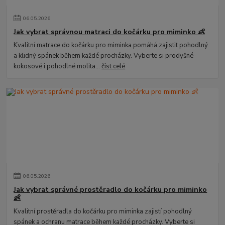
06
.
05
.
2026
Jak vybrat správnou matraci do kočárku pro miminko 👶
Kvalitní matrace do kočárku pro miminka pomáhá zajistit pohodlný
a klidný spánek během každé procházky. Vyberte si prodyšné
kokosové i pohodlné molita...
číst celé
06
.
05
.
2026
Jak vybrat správné prostěradlo do kočárku pro miminko
👶
Kvalitní prostěradla do kočárku pro miminka zajistí pohodlný
spánek a ochranu matrace během každé procházky. Vyberte si