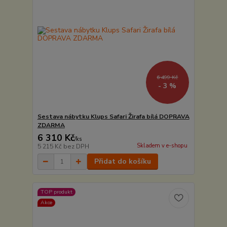
6 499 Kč
- 3 %
Sestava nábytku Klups Safari Žirafa bílá DOPRAVA
ZDARMA
6 310 Kč
/
ks
Skladem v e-shopu
5 215 Kč
bez DPH
Přidat do košíku
TOP produkt
Akce