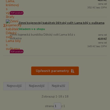
426 Kč
cena od
352 Kč bez DPH
TOP produkt
Zimní kojenecký kabátek Dětský svět Lama bílý s ouškama
2.
Skladem v e-shopu
Zimní kojenecká bundička Dětský svět Lama bílá s
cena od
ouškama
418 Kč
cena od
345 Kč bez DPH
TOP produkt
Upřesnit parametry
Nejnovější
Nejlevnější
Nejdražší
Zobrazuji 1-18 z 18
strana
z 1