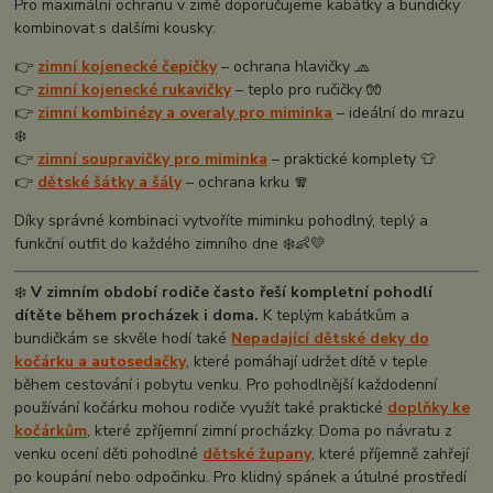
Pro maximální ochranu v zimě doporučujeme kabátky a bundičky
kombinovat s dalšími kousky:
👉
zimní kojenecké čepičky
– ochrana hlavičky 🧢
👉
zimní kojenecké rukavičky
– teplo pro ručičky 🧤
👉
zimní kombinézy a overaly pro miminka
– ideální do mrazu
❄️
👉
zimní soupravičky pro miminka
– praktické komplety 👕
👉
dětské šátky a šály
– ochrana krku 🧣
Díky správné kombinaci vytvoříte miminku pohodlný, teplý a
funkční outfit do každého zimního dne ❄️👶💛
❄️
V zimním období rodiče často řeší kompletní pohodlí
dítěte během procházek i doma.
K teplým kabátkům a
bundičkám se skvěle hodí také
Nepadající dětské deky do
kočárku a autosedačky
, které pomáhají udržet dítě v teple
během cestování i pobytu venku. Pro pohodlnější každodenní
používání kočárku mohou rodiče využít také praktické
doplňky ke
kočárkům
, které zpříjemní zimní procházky. Doma po návratu z
venku ocení děti pohodlné
dětské župany
, které příjemně zahřejí
po koupání nebo odpočinku. Pro klidný spánek a útulné prostředí