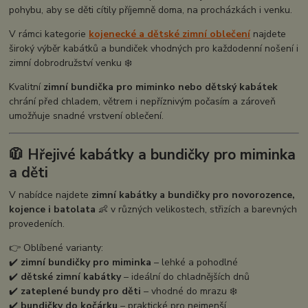
pohybu, aby se děti cítily příjemně doma, na procházkách i venku.
V rámci kategorie
kojenecké a dětské zimní oblečení
najdete
široký výběr kabátků a bundiček vhodných pro každodenní nošení i
zimní dobrodružství venku ❄️
Kvalitní
zimní bundička pro miminko nebo dětský kabátek
chrání před chladem, větrem i nepříznivým počasím a zároveň
umožňuje snadné vrstvení oblečení.
🧥 Hřejivé kabátky a bundičky pro miminka
a děti
V nabídce najdete
zimní kabátky a bundičky pro novorozence,
kojence i batolata
👶 v různých velikostech, střizích a barevných
provedeních.
👉 Oblíbené varianty:
✔️
zimní bundičky pro miminka
– lehké a pohodlné
✔️
dětské zimní kabátky
– ideální do chladnějších dnů
✔️
zateplené bundy pro děti
– vhodné do mrazu ❄️
✔️
bundičky do kočárku
– praktické pro nejmenší