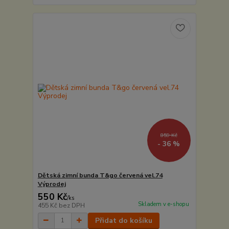
859 Kč
- 36 %
Dětská zimní bunda T&go červená vel.74
Výprodej
550 Kč
/
ks
Skladem v e-shopu
455 Kč
bez DPH
Přidat do košíku