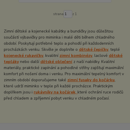
strana
z 1
Zimní dětské a kojenecké kabátky a bundičky jsou důležitou
součástí výbavičky pro miminka i malé děti během chladného
období. Poskytují potřebné teplo a pohodlí při každodenních
procházkách venku. Skvěle je doplníte o
dětské čepičky
, teplé
kojenecké rukavičky
, kvalitní
zimní kombinézy
, laclové
dětské
tepláky
nebo další
dětské oblečení
z naší nabídky. Kvalitní
materiály, praktické zapínání a pohodlné střihy zajišťují maximální
komfort při nošení doma i venku. Pro maximální tepelný komfort v
zimním období doporučujeme také
zimní fusaky do kočárku
,
které udrží miminko v teple při každé procházce. Praktickým
doplňkem jsou i
rukávníky na kočárek
,
které ochrání ruce rodičů
před chladem a zpříjemní pobyt venku v chladném počasí.