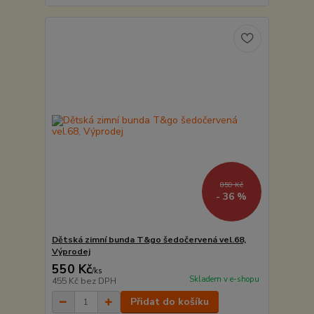
859 Kč
- 36 %
Dětská zimní bunda T&go šedočervená vel.68,
Výprodej
550 Kč
/
ks
Skladem v e-shopu
455 Kč
bez DPH
Přidat do košíku