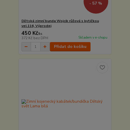
- 57 %
Dětská zimní bunda Wojcik růžová s kytičkou
vel.116, Výprodej
450 Kč
/
ks
Skladem v e-shopu
372 Kč
bez DPH
Přidat do košíku