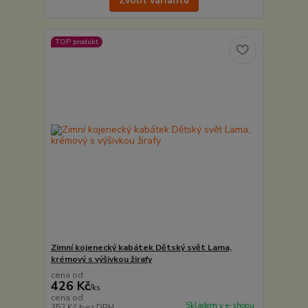
Zvolit variantu
TOP produkt
Zimní kojenecký kabátek Dětský svět Lama,
krémový s výšivkou žirafy
cena od
426 Kč
/
ks
cena od
Skladem v e-shopu
352 Kč
bez DPH