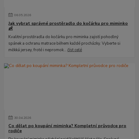
06
.
05
.
2026
Jak vybrat správné prostěradlo do kočárku pro miminko
👶
Kvalitní prostěradla do kočárku pro miminka zajistí pohodlný
spánek a ochranu matrace během každé procházky. Vyberte si
měkká jersey, froté i nepromok...
číst celé
30
.
04
.
2026
Co dělat po koupání miminka? Kompletní průvodce pro
rodiče