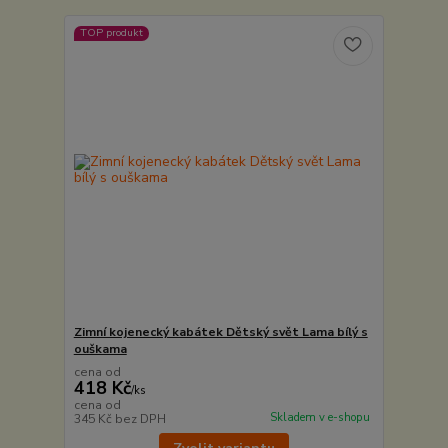
TOP produkt
Zimní kojenecký kabátek Dětský svět Lama bílý s
ouškama
cena od
418 Kč
/
ks
cena od
Skladem v e-shopu
345 Kč
bez DPH