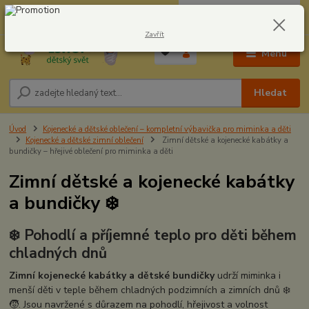
0
ks
CZK
604278943
za
0,00 Kč
Zavřít
Menu
Hledat
Úvod
Kojenecké a dětské oblečení – kompletní výbavička pro miminka a děti
Kojenecké a dětské zimní oblečení
Zimní dětské a kojenecké kabátky a
bundičky – hřejivé oblečení pro miminka a děti
Zimní dětské a kojenecké kabátky
a bundičky ❄️
❄️ Pohodlí a příjemné teplo pro děti během
chladných dnů
Zimní kojenecké kabátky a dětské bundičky
udrží miminka i
menší děti v teple během chladných podzimních a zimních dnů ❄️
🧒. Jsou navržené s důrazem na pohodlí, hřejivost a volnost