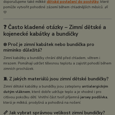
doporučujeme také měkké
dětské povlečení do postýlky
, které
pomůže vytvořit pohodlné zázemí během chladnějších měsíců. 👶
💛
❓ Často kladené otázky – Zimní dětské a
kojenecké kabátky a bundičky
❄️ Proč je zimní kabátek nebo bundička pro
miminko důležitá?
Zimní kabátky a bundičky chrání dítě před chladem, větrem i
mrazem. Pomáhají udržet tělesnou teplotu a zajistit pohodlí během
zimních procházek.
🧵 Z jakých materiálů jsou zimní dětské bundičky?
Zimní dětské kabátky a bundičky jsou zatepleny
antialergickým
dutým vláknem
, které dobře udržuje teplo a je vhodné i pro
citlivou pokožku dětí. Vnitřní část tvoří příjemná
jersey podšívka
,
která je měkká, prodyšná a pohodlná na nošení.
📏 Jak vybrat správnou velikost zimní bundičky?