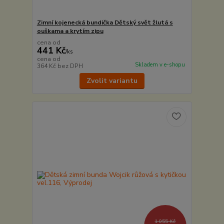
Zimní kojenecká bundička Dětský svět žlutá s
ouškama a krytím zipu
cena od
441 Kč
/
ks
cena od
Skladem v e-shopu
364 Kč
bez DPH
Zvolit variantu
1 055 Kč