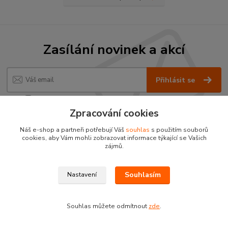
Zasílání novinek a akcí
Přihlásit se
Souhlasím se
zpracováním osobních údajů
za účelem rozesílky newsletteru.
Zpracování cookies
Buďte první, kdo se dozví o zajímavostech, tajných slevách a novinkách pro děti.
Rozesíláme 1 - 2x za měsíc.
Náš e-shop a partneři potřebují Váš
souhlas
s použitím souborů
cookies, aby Vám mohli zobrazovat informace týkající se Vašich
zájmů.
Souhlasím
Nastavení
Souhlas můžete odmítnout
zde
.