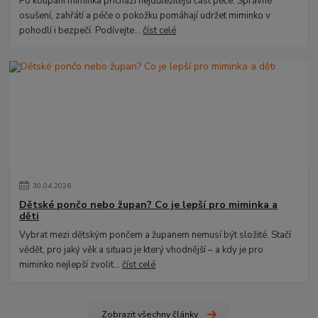
Po koupání miminka přichází nejdůležitější část péče. Správné
osušení, zahřátí a péče o pokožku pomáhají udržet miminko v
pohodlí i bezpečí. Podívejte...
číst celé
30
.
04
.
2026
Dětské pončo nebo župan? Co je lepší pro miminka a
děti
Vybrat mezi dětským pončem a županem nemusí být složité. Stačí
vědět, pro jaký věk a situaci je který vhodnější – a kdy je pro
miminko nejlepší zvolit...
číst celé
Zobrazit všechny články