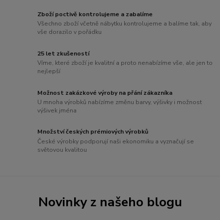
Zboží poctivě kontrolujeme a zabalíme
Všechno zboží včetně nábytku kontrolujeme a balíme tak, aby
vše dorazilo v pořádku
25 let zkušeností
Víme, které zboží je kvalitní a proto nenabízíme vše, ale jen to
nejlepší
Možnost zakázkové výroby na přání zákazníka
U mnoha výrobků nabízíme změnu barvy, výšivky i možnost
výšivek jména
Množství českých prémiových výrobků
České výrobky podporují naši ekonomiku a vyznačují se
světovou kvalitou
Novinky z našeho blogu