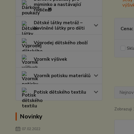
miminko a nastávající
rodiče🎁
Dětské látky metráž –
bavlněné látky pro děti
Cena:
Výprodej dětského zboží
Skl
Vzorník výšivek
Vzorník potisku materiálů
Potisk dětského textilu
Nejnově
Zobrazuji 
Novinky
07.02.2022