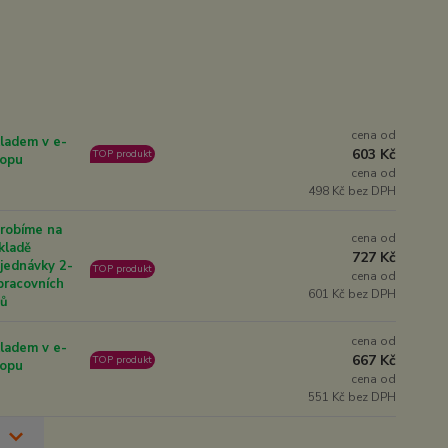
cena od
ladem v e-
603 Kč
TOP produkt
opu
cena od
498 Kč bez DPH
robíme na
cena od
kladě
727 Kč
jednávky 2-
TOP produkt
cena od
pracovních
601 Kč bez DPH
nů
cena od
ladem v e-
667 Kč
TOP produkt
opu
cena od
551 Kč bez DPH