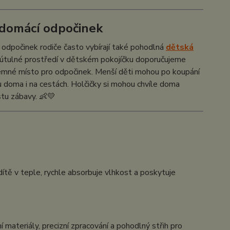
 domácí odpočinek
 odpočinek rodiče často vybírají také pohodlná
dětská
o útulné prostředí v dětském pokojíčku doporučujeme
jemné místo pro odpočinek. Menší děti mohou po koupání
ku doma i na cestách. Holčičky si mohou chvíle doma
ustu zábavy. 👶💛
dítě v teple, rychle absorbuje vlhkost a poskytuje
í materiály, precizní zpracování a pohodlný střih pro