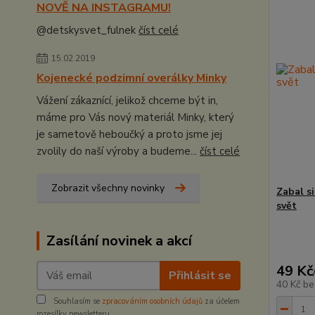
NOVĚ NA INSTAGRAMU!
@detskysvet_fulnek
číst celé
15.02.2019
Kojenecké podzimní overálky Minky
Vážení zákaznící, jelikož chceme být in,
máme pro Vás nový materiál Minky, který
je sametově heboučký a proto jsme jej
zvolily do naší výroby a budeme...
číst celé
Zobrazit všechny novinky
Zabal s
svět
Zasílání novinek a akcí
49 Kč
Přihlásit se
40 Kč
be
Souhlasím se
zpracováním osobních údajů
za účelem
rozesílky newsletteru.