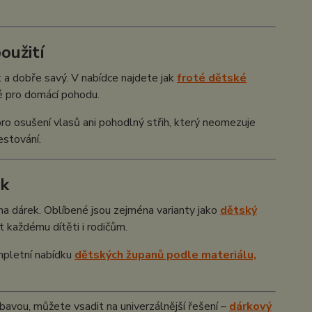
oužití
a dobře savý. V nabídce najdete jak
froté dětské
dné pro domácí pohodu.
ro osušení vlasů ani pohodlný střih, který neomezuje
estování.
ek
a dárek. Oblíbené jsou zejména varianty jako
dětský
t každému dítěti i rodičům.
ompletní nabídku
dětských županů podle materiálu,
výbavou, můžete vsadit na univerzálnější řešení –
dárkový