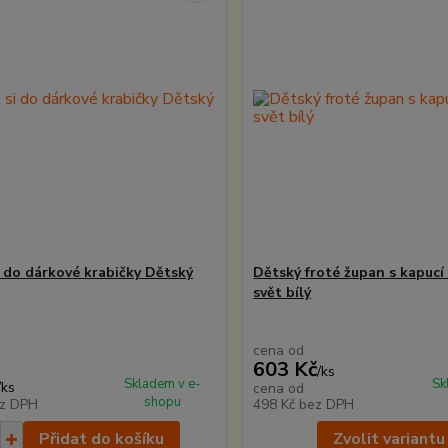
i do dárkové krabičky Dětský
Dětský froté župan s kapucí
svět bílý
cena od
603 Kč
/
ks
Skladem v e-
Sk
/
ks
cena od
shopu
z DPH
498 Kč
bez DPH
Přidat do košíku
Zvolit variantu