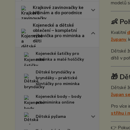
modelů s
Krajkové zavinovačky ke
křtinám a do porodnice
👶 Po
Kojenecké a dětské
oblečení – kompletní
Kvalitní
d
výbavička pro miminka a
župany
,
děti
Dětské žu
Kojenecké šatičky pro
dítě v po
miminka a malé holčičky
Dětské bryndáčky a
🎁 Dě
bryndáky – praktické
slintáčky pro miminka
Dětské žu
župan s
Kojenecké body – body
pro miminka online
Pro více 
střihu i
Dětská pyžama
👉 Pokud 