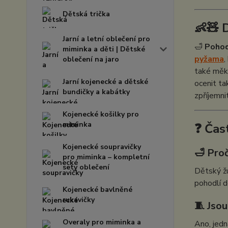
Dětská trička
👶🧸 
Jarní a letní oblečení pro
🛁
Pohod
miminka a děti | Dětské
pyžama
,
oblečení na jaro
také mě
Jarní kojenecké a dětské
ocenit t
bundičky a kabátky
zpříjemni
Kojenecké košilky pro
miminka
❓ Čas
Kojenecké soupravičky
🛁 Proč
pro miminka – kompletní
sety oblečení
Dětský žu
pohodlí d
Kojenecké bavlněné
rukavičky
🧵 Jso
Overaly pro miminka a
Ano, jedn