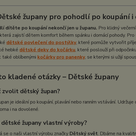
Dětské župany pro pohodlí po koupání i
lí dítěte po koupání nekončí jen u županu.
Pro klidný večerní
 která zajistí dětem komfort během spánku i domácí pohody. Pr
kké
dětské povlečení do postýlky
, které pomůže vytvořit pří
aké hebké
dětské deky do kočárku
, které poslouží při odpočin
t také oblíbenými
kočárky pro panenky
, se kterými si užijí spo
to kladené otázky – Dětské župany
 zvolit dětský župan?
pan je ideální po koupání, plavání nebo ranním vstávání. Udržuje 
oma i na dovolené.
u dětské župany vlastní výroby?
á se o naši vlastní výrobu značky
Dětský svět
. Dbáme na kvalitn