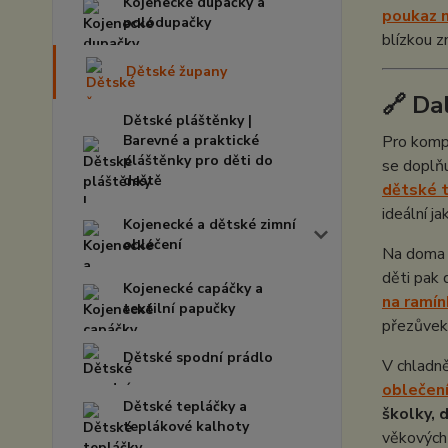
Kojenecké dupačky a
poukaz n
polodupačky
blízkou 
Dětské župany
🔗 Da
Dětské pláštěnky |
Barevné a praktické
Pro komp
pláštěnky pro děti do
se doplňu
deště
dětské 
ideální j
Kojenecké a dětské zimní
oblečení
Na doma i
děti pak
Kojenecké capáčky a
na ramín
textilní papučky
přezůvek
Dětské spodní prádlo
V chladn
oblečení
Dětské tepláčky a
školky, 
teplákové kalhoty
věkových 