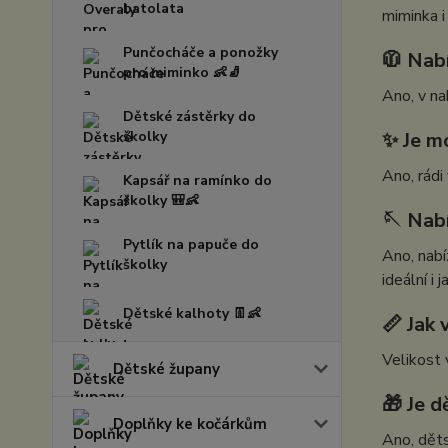
batolata
miminka i 
Punčocháče a ponožky
🧥 Nabí
pro miminko 👶🧦
Ano, v n
Dětské zástěrky do
školky
✨ Je m
Ano, rád
Kapsář na ramínko do
školky 🎒👶
🪡 Nab
Pytlík na papuče do
Ano, nab
školky
ideální i 
Dětské kalhoty 👖👶
📏 Jak
Velikost 
Dětské župany
🎁 Je 
Doplňky ke kočárkům
Ano, děts