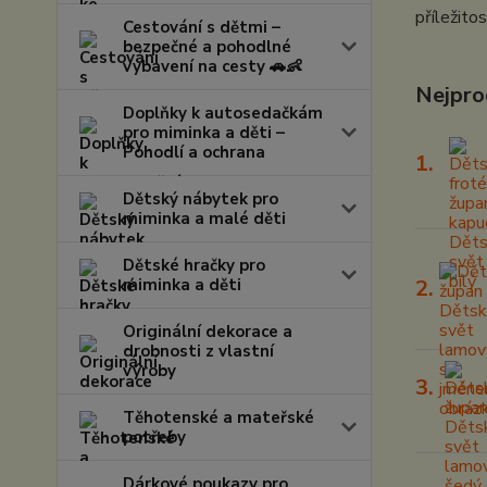
příležito
Cestování s dětmi –
bezpečné a pohodlné
vybavení na cesty 🚗👶
Nejpro
Doplňky k autosedačkám
pro miminka a děti –
Pohodlí a ochrana
1.
Dětský nábytek pro
miminka a malé děti
Dětské hračky pro
miminka a děti
2.
Originální dekorace a
drobnosti z vlastní
výroby
3.
Těhotenské a mateřské
potřeby
Dárkové poukazy pro