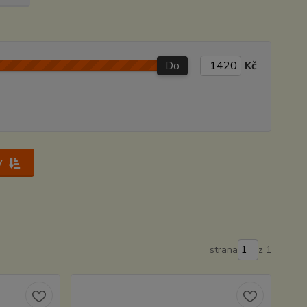
Do
Kč
y
strana
z 1