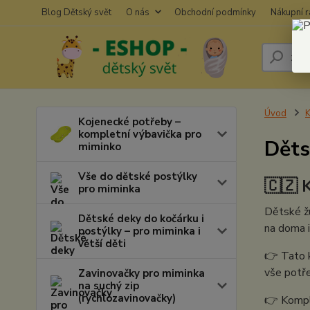
Blog Dětský svět
O nás
Obchodní podmínky
Nákupní 
Úvod
K
Kojenecké potřeby –
kompletní výbavička pro
Děts
miminko
Vše do dětské postýlky
🇨🇿 
pro miminka
Dětské ž
Dětské deky do kočárku i
na doma i
postýlky – pro miminka i
větší děti
👉 Tato k
vše potře
Zavinovačky pro miminka
na suchý zip
(rychlozavinovačky)
👉 Komple