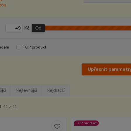
Kč
Od
adem
TOP produkt
Upřesnit parametr
jší
Nejlevnější
Nejdražší
1-41 z 41
TOP produkt