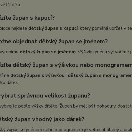
větší děti.
zíte župan s kapucí?
abídce najdete
dětský župan s kapucí
, který pomáhá udržet v te
ožné objednat dětský župan se jménem?
i vyrobíme
dětský župan se jménem
. Výšivku jména vytvoříme p
ízíte dětský župan s výšivkou nebo monograme
ízíme
dětský župan s výšivkou
i
dětský župan s monograme
jako dárek.
 vybrat správnou velikost županu?
vybírejte podle výšky dítěte. Župan by měl být pohodlný, dost
dětský župan vhodný jako dárek?
ký župan se jménem nebo monogramem je velmi oblíbený a prakti