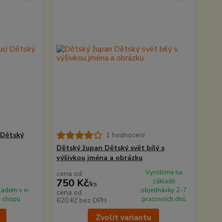
 Dětský
1 hodnocení
Dětský župan Dětský svět bílý s
výšivkou jména a obrázku
Vyrobíme na
cena od
750 Kč
základě
/
ks
ladem v e-
objednávky 2-7
cena od
shopu
pracovních dnů
620 Kč
bez DPH
Zvolit variantu