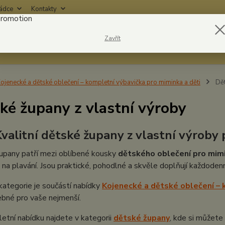
rádce
Kontakty
Nevíte
Zavřít
Hledat
6042
ojenecké a dětské oblečení – kompletní výbavička pro miminka a děti
Dět
ké župany z vlastní výroby
Kvalitní dětské župany z vlastní výroby
upany patří mezi oblíbené kousky
dětského oblečení pro mimin
 na plavání. Jsou praktické, pohodlné a skvěle doplňují každodenn
ategorie je součástí nabídky
Kojenecké a dětské oblečení – 
bné pro vaše nejmenší.
tní nabídku najdete v kategorii
dětské župany
, kde si můžete