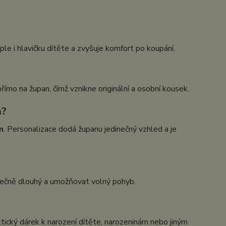
ple i hlavičku dítěte a zvyšuje komfort po koupání.
římo na župan, čímž vznikne originální a osobní kousek.
m?
m
. Personalizace dodá županu jedinečný vzhled a je
atečně dlouhý a umožňovat volný pohyb.
cký dárek k narození dítěte, narozeninám nebo jiným