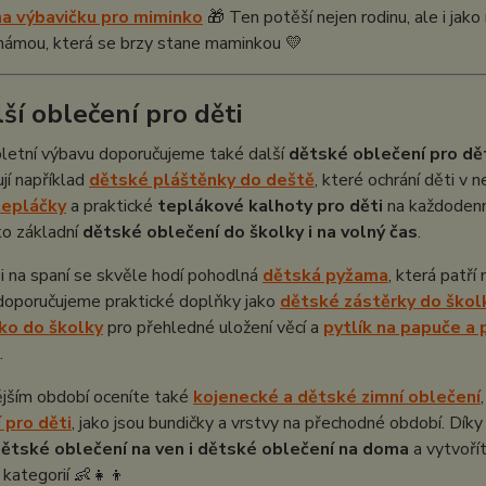
a výbavičku pro miminko
🎁 Ten potěší nejen rodinu, ale i ja
známou, která se brzy stane maminkou 💛
lší oblečení pro děti
letní výbavu doporučujeme také další
dětské oblečení pro dě
jí například
dětské pláštěnky do deště
, které ochrání děti v
tepláčky
a praktické
teplákové kalhoty pro děti
na každodenní
ako základní
dětské oblečení do školky i na volný čas
.
 na spaní se skvěle hodí pohodlná
dětská pyžama
, která patří
 doporučujeme praktické doplňky jako
dětské zástěrky do škol
ko do školky
pro přehledné uložení věcí a
pytlík na papuče a 
.
ějším období oceníte také
kojenecké a dětské zimní oblečení
 pro děti
, jako jsou bundičky a vrstvy na přechodné období. Dík
dětské oblečení na ven i dětské oblečení na doma
a vytvoří
kategorií 👶👧👦