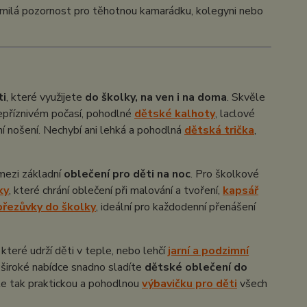
ko milá pozornost pro těhotnou kamarádku, kolegyni nebo
ti
, které využijete
do školky, na ven i na doma
. Skvěle
 nepříznivém počasí, pohodlné
dětské kalhoty
, laclové
 nošení. Nechybí ani lehká a pohodlná
dětská trička
,
 mezi základní
oblečení pro děti na noc
. Pro školkové
ky
, které chrání oblečení při malování a tvoření,
kapsář
přezůvky do školky
, ideální pro každodenní přenášení
, které udrží děti v teple, nebo lehčí
jarní a podzimní
y široké nabídce snadno sladíte
dětské oblečení do
te tak praktickou a pohodlnou
výbavičku pro děti
všech