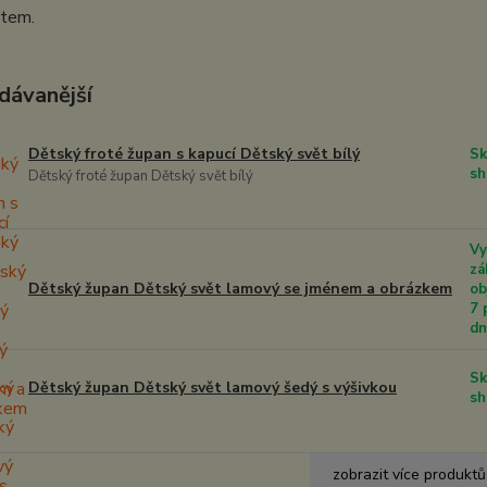
stem.
dávanější
Dětský froté župan s kapucí Dětský svět bílý
Sk
sh
Dětský froté župan Dětský svět bílý
Vy
zá
Dětský župan Dětský svět lamový se jménem a obrázkem
ob
7 
d
Sk
Dětský župan Dětský svět lamový šedý s výšivkou
sh
zobrazit více produktů