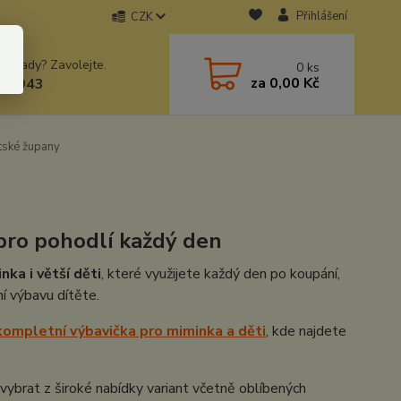
Přihlášení
CZK
 si rady? Zavolejte.
0
ks
za
0,00 Kč
78943
ské župany
 pro pohodlí každý den
ka i větší děti
, které využijete každý den po koupání,
í výbavu dítěte.
kompletní výbavička pro miminka a děti
, kde najdete
 vybrat z široké nabídky variant včetně oblíbených