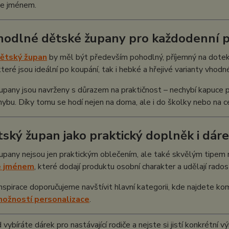
e jménem.
hodlné dětské župany pro každodenní p
ětský župan
by měl být především pohodlný, příjemný na dotek 
 které jsou ideální po koupání, tak i hebké a hřejivé varianty vho
pany jsou navrženy s důrazem na praktičnost – nechybí kapuce p
hybu. Díky tomu se hodí nejen na doma, ale i do školky nebo na c
tský župan jako praktický doplněk i dár
pany nejsou jen praktickým oblečením, ale také skvělým tipem n
e jménem
, které dodají produktu osobní charakter a udělají rados
inspirace doporučujeme navštívit hlavní kategorii, kde najdete k
 možností personalizace
.
vybíráte dárek pro nastávající rodiče a nejste si jistí konkrétní 