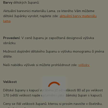
Barvy
dětských županů:
Aktuální barevnici materiálu Lama, ze kterého Vám můžeme
dětské župánky vyrobit, najdete zde:
aktuální barvy materiálu
lama
Provedení
: V ceně županu je započítaná designová výšivka
obrázku.
Možnost doplnění dětského županu o výšivku monogramu či jména
dítěte.
Naši nabídku výšivek si můžete prohlédnout zde:
výšivky.
Velikost
Dětské župany s kapucí vyrábíme již od velikosti 80 až po velikost
170 (větší velikost najde uplatnění i jako dámský župan s kapucí).
Ceny se řídí velikosti županů, kterou si prosím navolte v číselníku,