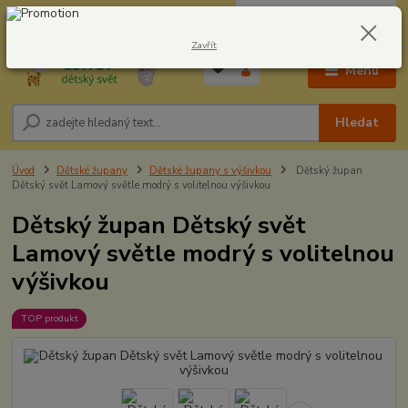
0
ks
CZK
604278943
za
0,00 Kč
Zavřít
Menu
Hledat
Úvod
Dětské župany
Dětské župany s výšivkou
Dětský župan
Dětský svět Lamový světle modrý s volitelnou výšivkou
Dětský župan Dětský svět
Lamový světle modrý s volitelnou
výšivkou
TOP produkt