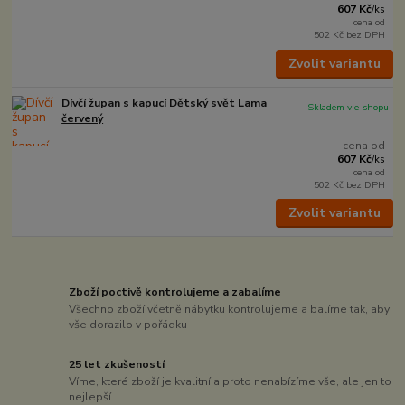
607 Kč
/
ks
cena od
502 Kč
bez DPH
Zvolit variantu
Dívčí župan s kapucí Dětský svět Lama
Skladem v e-shopu
červený
cena od
607 Kč
/
ks
cena od
502 Kč
bez DPH
Zvolit variantu
Zboží poctivě kontrolujeme a zabalíme
Všechno zboží včetně nábytku kontrolujeme a balíme tak, aby
vše dorazilo v pořádku
25 let zkušeností
Víme, které zboží je kvalitní a proto nenabízíme vše, ale jen to
nejlepší