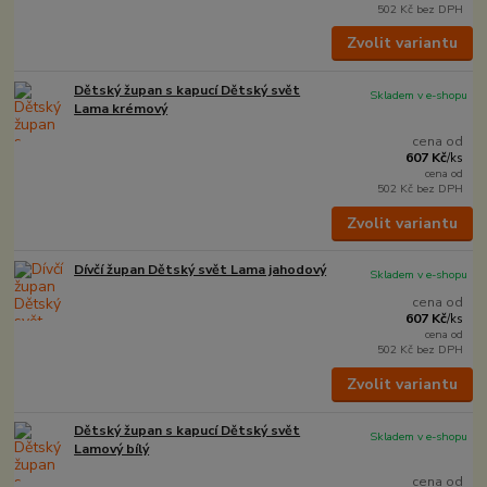
502 Kč
bez DPH
Zvolit variantu
Dětský župan s kapucí Dětský svět
Skladem v e-shopu
Lama krémový
cena od
607 Kč
/
ks
cena od
502 Kč
bez DPH
Zvolit variantu
Dívčí župan Dětský svět Lama jahodový
Skladem v e-shopu
cena od
607 Kč
/
ks
cena od
502 Kč
bez DPH
Zvolit variantu
Dětský župan s kapucí Dětský svět
Skladem v e-shopu
Lamový bílý
cena od