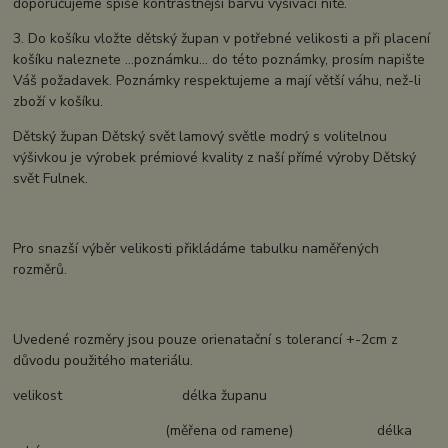
doporučujeme spíše kontrastnější barvu vyšívací nitě.
3. Do košíku vložte dětský župan v potřebné velikosti a při placení
košíku naleznete ...poznámku... do této poznámky, prosím napište
Váš požadavek. Poznámky respektujeme a mají větší váhu, než-li
zboží v košíku.
Dětský župan Dětský svět lamový světle modrý s volitelnou
výšivkou je výrobek prémiové kvality z naší přímé výroby Dětský
svět Fulnek.
Pro snazší výběr velikosti přikládáme tabulku naměřených
rozměrů.
Uvedené rozměry jsou pouze orienatační s tolerancí +-2cm z
důvodu použitého materiálu.
velikost délka županu
(měřena od ramene) délka