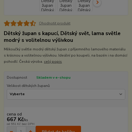
Ohodnotit produkt
Dětský župan s kapucí, Dětský svět, lama světle
modrý s volitelnou výšivkou
Měkoučký světle modrý dětský župan z příjemného lamového materiálu
s krásnou a volitelnou výšivkou. Ideální po koupeli, na bazén i na domácí
pohodlí. Česká výroba.
celý popis
Dostupnost
Skladem v e-shopu
Velikost dětských županů
cena od
667 Kč
/
ks
od
551 Kč
bez DPH
Přidat do košíku