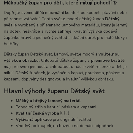
Měkoučký župan pro děti, které milují pohodlí
✨
Dopřejte svému dítěti maximální komfort po koupeli, plavání nebo
při ranním vstávání. Tento světle modrý dětský župan
Dětský
svět
je vyrobený z příjemného lamového materiálu, který je jemný
na dotek, neškrábe a rychle zahřeje. Kvalitní výšivka dodává
župánku hravý a jedinečný vzhled – ideální dárek pro malé kluky i
holčičky.
Dětský župan Dětský svět, Lamový, světle modrý
s volitelnou
výšivkou obrázku.
Chlupaté dětské župany v
prémiové kvalitě
mají pro svou jemnost a chlupatost u nás skvělé recenze a děti je
milují. Dětský župánek, je vyráběn s kapucí, poutkama, páskem a
kapsami, doplněný designovou a kvalitní výšivkou obrázku.
Hlavní výhody županu Dětský svět
Měkký a hřejivý lamový materiál
Pohodlný střih s kapucí, páskem a kapsami
Kvalitní česká výroba
🇨🇿
Vyšívaná aplikace
pro originální vzhled
Vhodný po koupeli, na bazén i na domácí odpočinek