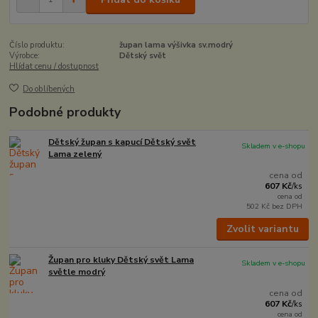
Číslo produktu:
župan lama výšivka sv.modrý
Výrobce:
Dětský svět
Hlídat cenu / dostupnost
Do oblíbených
Podobné produkty
Dětský župan s kapucí Dětský svět
Skladem v e-shopu
Lama zelený
cena od
607 Kč
/
ks
cena od
502 Kč
bez DPH
Zvolit variantu
Župan pro kluky Dětský svět Lama
Skladem v e-shopu
světle modrý
cena od
607 Kč
/
ks
cena od