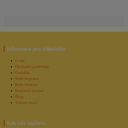
Informace pro zákazníky
O nás
Obchodní podmínky
Kontakty
Naše doprava
Naše recenze
Bankovní spojení
Blog
Vrácení zboží
Kde nás najdete