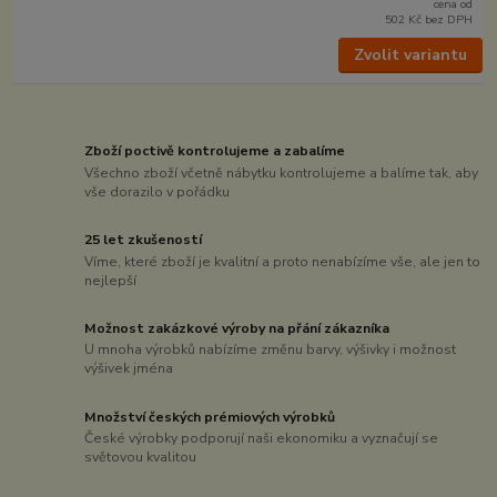
cena od
502 Kč
bez DPH
Zvolit variantu
Zboží poctivě kontrolujeme a zabalíme
Všechno zboží včetně nábytku kontrolujeme a balíme tak, aby
vše dorazilo v pořádku
25 let zkušeností
Víme, které zboží je kvalitní a proto nenabízíme vše, ale jen to
nejlepší
Možnost zakázkové výroby na přání zákazníka
U mnoha výrobků nabízíme změnu barvy, výšivky i možnost
výšivek jména
Množství českých prémiových výrobků
České výrobky podporují naši ekonomiku a vyznačují se
světovou kvalitou