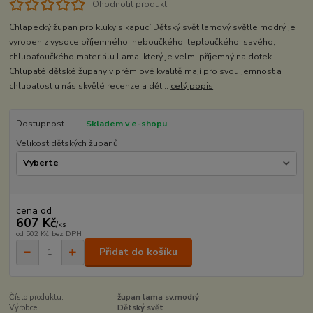
Ohodnotit produkt
Chlapecký župan pro kluky s kapucí Dětský svět lamový světle modrý je
vyroben z vysoce příjemného, heboučkého, teploučkého, savého,
chlupaťoučkého materiálu Lama, který je velmi příjemný na dotek.
Chlupaté dětské župany v prémiové kvalitě mají pro svou jemnost a
chlupatost u nás skvělé recenze a dět...
celý popis
Dostupnost
Skladem v e-shopu
Velikost dětských županů
cena od
607 Kč
/
ks
od
502 Kč
bez DPH
Přidat do košíku
Číslo produktu:
župan lama sv.modrý
Výrobce:
Dětský svět