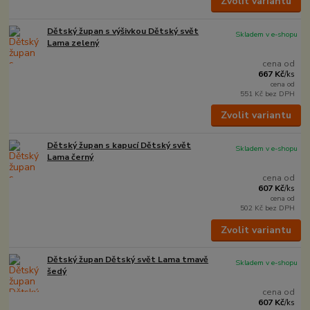
Zvolit variantu
Dětský župan s výšivkou Dětský svět
Skladem v e-shopu
Lama zelený
cena od
667 Kč
/
ks
cena od
551 Kč
bez DPH
Zvolit variantu
Dětský župan s kapucí Dětský svět
Skladem v e-shopu
Lama černý
cena od
607 Kč
/
ks
cena od
502 Kč
bez DPH
Zvolit variantu
Dětský župan Dětský svět Lama tmavě
Skladem v e-shopu
šedý
cena od
607 Kč
/
ks