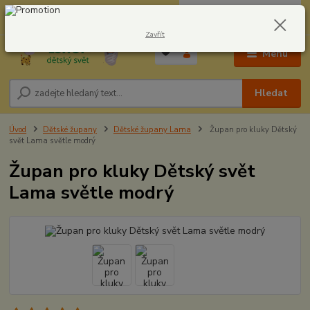
0
ks
CZK
604278943
za
0,00 Kč
Zavřít
Menu
Hledat
Úvod
Dětské župany
Dětské župany Lama
Župan pro kluky Dětský
svět Lama světle modrý
Župan pro kluky Dětský svět
Lama světle modrý