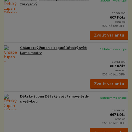
Skladem v e-shopu
tyrkysový
cena od
607 Kč
/
ks
cena od
502 Kč
bez DPH
Zvolit variantu
Chlapecký župan s kapucí Dětský svět
Skladem v e-shopu
Lama modrý
cena od
607 Kč
/
ks
cena od
502 Kč
bez DPH
Zvolit variantu
Dětský župan Dětský svět lamový šedý
Skladem v e-shopu
s výšivkou
cena od
667 Kč
/
ks
cena od
551 Kč
bez DPH