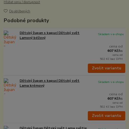
Hlídat cenu / dostupnost
Do oblíbených
Podobné produkty
Dětský župan s kapucí Dětský svět
Skladem v e-shopu
Lamový béžový
cena od
607 Kč
/
ks
cena od
502 Kč
bez DPH
Zvolit variantu
Dětský župan s kapucí Dětský svět
Skladem v e-shopu
Lama krémový
cena od
607 Kč
/
ks
cena od
502 Kč
bez DPH
Zvolit variantu
Dětský župan Dětský svět Lama světle