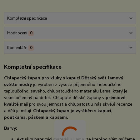
Kompletní specifikace
Hodnocení
0
Komentáře
0
Kompletní specifikace
Chlapecký župan pro kluky s kapucí Dětský svět lamový
světle modrý
je vyroben z vysoce příjemného, heboučkého,
teploučkého, savého, chlupaťoučkého materiálu Lama, který je
velmi příjemný na dotek. Chlupaté dětské župany v
prémiové
kvalitě
mají pro svou jemnost a chlupatost u nás skvělé recenze
a děti je milují.
Chlapecký
župan je vyráběn s kapucí,
poutkama, páskem a kapsami.
Barvy:
Aktuální barevnici materiálu Lama, ze kterého Vám můžeme