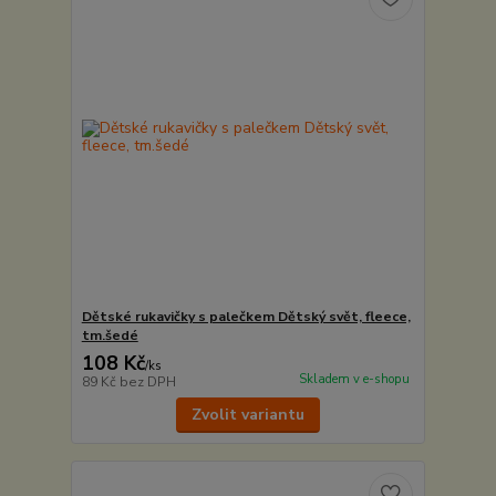
Dětské rukavičky s palečkem Dětský svět, fleece,
tm.šedé
108 Kč
/
ks
Skladem v e-shopu
89 Kč
bez DPH
Zvolit variantu