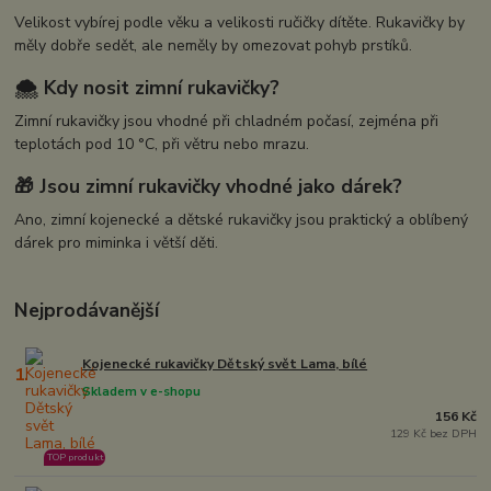
Velikost vybírej podle věku a velikosti ručičky dítěte. Rukavičky by
měly dobře sedět, ale neměly by omezovat pohyb prstíků.
🌨️ Kdy nosit zimní rukavičky?
Zimní rukavičky jsou vhodné při chladném počasí, zejména při
teplotách pod 10 °C, při větru nebo mrazu.
🎁 Jsou zimní rukavičky vhodné jako dárek?
Ano, zimní kojenecké a dětské rukavičky jsou praktický a oblíbený
dárek pro miminka i větší děti.
Nejprodávanější
Kojenecké rukavičky Dětský svět Lama, bílé
1.
Skladem v e-shopu
156 Kč
129 Kč bez DPH
TOP produkt