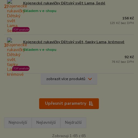
Kojenecké rukavičky Dětský svět Lama, šedé
2.
Skladem v e-shopu
156 Kč
129 Kč bez DPH
TOP produkt
Kojenecké rukavičky Dětský svět, ťapky Lama, krémové
3.
Skladem v e-shopu
92 Kč
76 Kč bez DPH
TOP produkt
zobrazit více produktů
Upřesnit parametry
Nejnovější
Nejlevnější
Nejdražší
Zobrazuji 1-65 z 65