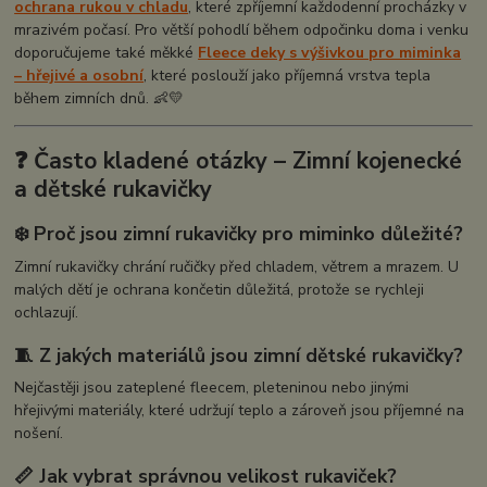
ochrana rukou v chladu
, které zpříjemní každodenní procházky v
mrazivém počasí. Pro větší pohodlí během odpočinku doma i venku
doporučujeme také měkké
Fleece deky s výšivkou pro miminka
– hřejivé a osobní
, které poslouží jako příjemná vrstva tepla
během zimních dnů. 👶💛
❓ Často kladené otázky – Zimní kojenecké
a dětské rukavičky
❄️ Proč jsou zimní rukavičky pro miminko důležité?
Zimní rukavičky chrání ručičky před chladem, větrem a mrazem. U
malých dětí je ochrana končetin důležitá, protože se rychleji
ochlazují.
🧵 Z jakých materiálů jsou zimní dětské rukavičky?
Nejčastěji jsou zateplené fleecem, pleteninou nebo jinými
hřejivými materiály, které udržují teplo a zároveň jsou příjemné na
nošení.
📏 Jak vybrat správnou velikost rukaviček?