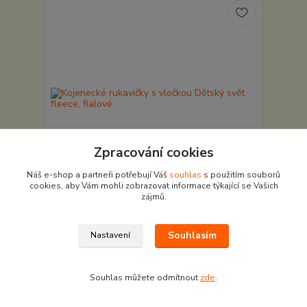
Zpracování cookies
Náš e-shop a partneři potřebují Váš
souhlas
s použitím souborů
cookies, aby Vám mohli zobrazovat informace týkající se Vašich
zájmů.
Kojenecké rukavičky s vločkou Dětský svět fleece,
fialové
Souhlasím
Nastavení
108 Kč
/
ks
Skladem v e-shopu
89 Kč
bez DPH
Zvolit variantu
Souhlas můžete odmítnout
zde
.