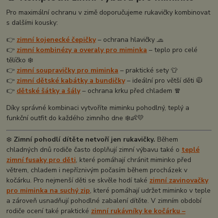
Pro maximální ochranu v zimě doporučujeme rukavičky kombinovat
s dalšími kousky:
👉
zimní kojenecké čepičky
– ochrana hlavičky 🧢
👉
zimní kombinézy a overaly pro miminka
– teplo pro celé
tělíčko ❄️
👉
zimní soupravičky pro miminka
– praktické sety 👕
👉
zimní dětské kabátky a bundičky
– ideální pro větší děti 🧥
👉
dětské šátky a šály
– ochrana krku před chladem 🧣
Díky správné kombinaci vytvoříte miminku pohodlný, teplý a
funkční outfit do každého zimního dne ❄️👶💛
❄️
Zimní pohodlí dítěte netvoří jen rukavičky.
Během
chladných dnů rodiče často doplňují zimní výbavu také o
teplé
zimní fusaky pro děti
, které pomáhají chránit miminko před
větrem, chladem i nepříznivým počasím během procházek v
kočárku. Pro nejmenší děti se skvěle hodí také
zimní zavinovačky
pro miminka na suchý zip
, které pomáhají udržet miminko v teple
a zároveň usnadňují pohodlné zabalení dítěte. V zimním období
rodiče ocení také praktické
zimní rukávníky ke kočárku –