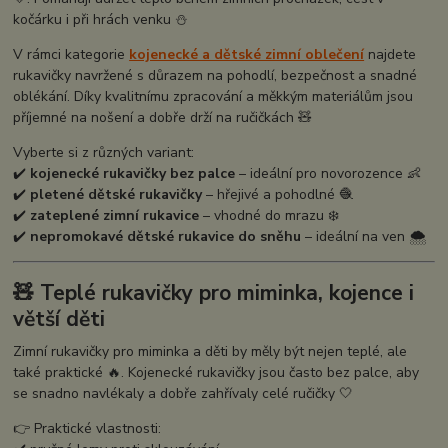
kočárku i při hrách venku ⛄
V rámci kategorie
kojenecké a dětské zimní oblečení
najdete
rukavičky navržené s důrazem na pohodlí, bezpečnost a snadné
oblékání. Díky kvalitnímu zpracování a měkkým materiálům jsou
příjemné na nošení a dobře drží na ručičkách 🧸
Vyberte si z různých variant:
✔️
kojenecké rukavičky bez palce
– ideální pro novorozence 👶
✔️
pletené dětské rukavičky
– hřejivé a pohodlné 🧶
✔️
zateplené zimní rukavice
– vhodné do mrazu ❄️
✔️
nepromokavé dětské rukavice do sněhu
– ideální na ven 🌨️
🧸 Teplé rukavičky pro miminka, kojence i
větší děti
Zimní rukavičky pro miminka a děti by měly být nejen teplé, ale
také praktické 🔥. Kojenecké rukavičky jsou často bez palce, aby
se snadno navlékaly a dobře zahřívaly celé ručičky 🤍
👉 Praktické vlastnosti: