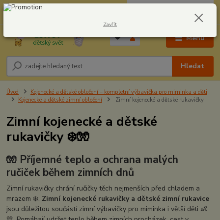
0
ks
CZK
604278943
za
0,00 Kč
Zavřít
Menu
Hledat
Úvod
Kojenecké a dětské oblečení – kompletní výbavička pro miminka a děti
Kojenecké a dětské zimní oblečení
Zimní kojenecké a dětské rukavičky
Zimní kojenecké a dětské
rukavičky ❄️🧤
🧤 Příjemné teplo a ochrana malých
ručiček během zimních dnů
Zimní rukavičky chrání ručičky těch nejmenších před chladem a
mrazem ❄️.
Zimní kojenecké rukavičky a dětské zimní rukavice
jsou důležitou součástí zimní výbavičky pro miminka i větší děti 👶
💛. Pomáhají udržet teplo během zimních procházek, cest v