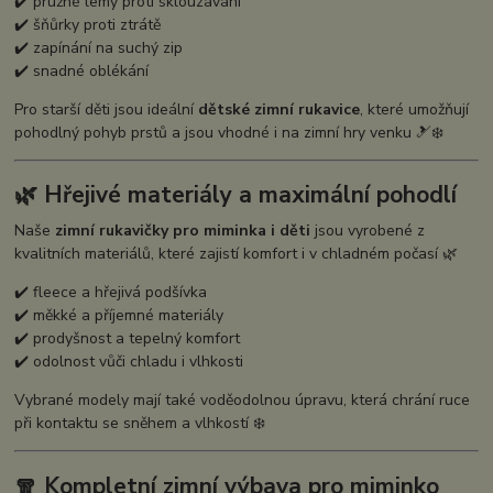
✔️ pružné lemy proti sklouzávání
✔️ šňůrky proti ztrátě
✔️ zapínání na suchý zip
✔️ snadné oblékání
Pro starší děti jsou ideální
dětské zimní rukavice
, které umožňují
pohodlný pohyb prstů a jsou vhodné i na zimní hry venku 🎿❄️
🌿 Hřejivé materiály a maximální pohodlí
Naše
zimní rukavičky pro miminka i děti
jsou vyrobené z
kvalitních materiálů, které zajistí komfort i v chladném počasí 🌿
✔️ fleece a hřejivá podšívka
✔️ měkké a příjemné materiály
✔️ prodyšnost a tepelný komfort
✔️ odolnost vůči chladu i vlhkosti
Vybrané modely mají také voděodolnou úpravu, která chrání ruce
při kontaktu se sněhem a vlhkostí ❄️
🧣 Kompletní zimní výbava pro miminko