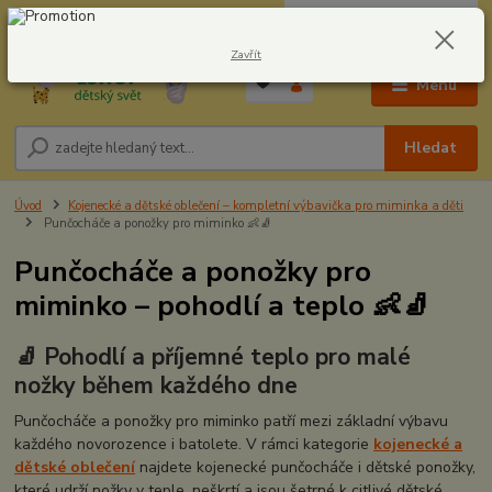
0
ks
CZK
604278943
za
0,00 Kč
Zavřít
Menu
Hledat
Úvod
Kojenecké a dětské oblečení – kompletní výbavička pro miminka a děti
Punčocháče a ponožky pro miminko 👶🧦
Punčocháče a ponožky pro
miminko – pohodlí a teplo 👶🧦
🧦 Pohodlí a příjemné teplo pro malé
nožky během každého dne
Punčocháče a ponožky pro miminko patří mezi základní výbavu
každého novorozence i batolete. V rámci kategorie
kojenecké a
dětské oblečení
najdete kojenecké punčocháče i dětské ponožky,
které udrží nožky v teple, neškrtí a jsou šetrné k citlivé dětské