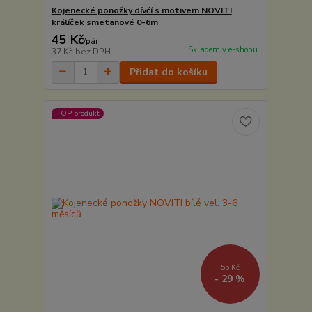
Kojenecké ponožky dívčí s motivem NOVITI
králíček smetanové 0-6m
45 Kč
/
pár
Skladem v e-shopu
37 Kč
bez DPH
Přidat do košíku
TOP produkt
55 Kč
- 29 %