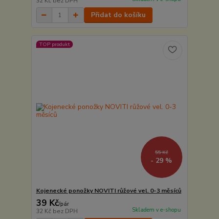
32 Kč
bez DPH
Přidat do košíku
TOP produkt
55 Kč
- 29 %
Kojenecké ponožky NOVITI růžové vel. 0-3 měsíců
39 Kč
/
pár
Skladem v e-shopu
32 Kč
bez DPH