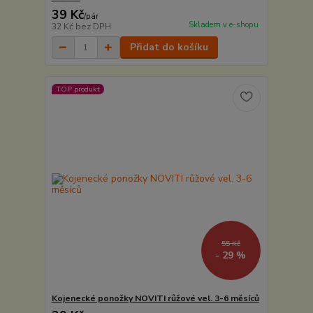
39 Kč
/
pár
Skladem v e-shopu
32 Kč
bez DPH
Přidat do košíku
TOP produkt
55 Kč
- 29 %
Kojenecké ponožky NOVITI růžové vel. 3-6 měsíců