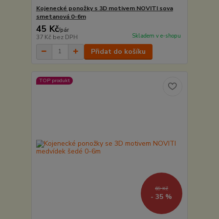
Kojenecké ponožky s 3D motivem NOVITI sova
smetanová 0-6m
45 Kč
/
pár
Skladem v e-shopu
37 Kč
bez DPH
Přidat do košíku
TOP produkt
69 Kč
- 35 %