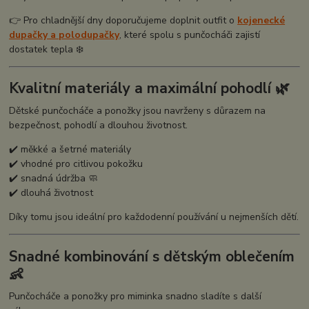
👉 Pro chladnější dny doporučujeme doplnit outfit o
kojenecké
dupačky a polodupačky
, které spolu s punčocháči zajistí
dostatek tepla ❄️
Kvalitní materiály a maximální pohodlí 🌿
Dětské punčocháče a ponožky jsou navrženy s důrazem na
bezpečnost, pohodlí a dlouhou životnost.
✔️ měkké a šetrné materiály
✔️ vhodné pro citlivou pokožku
✔️ snadná údržba 🧼
✔️ dlouhá životnost
Díky tomu jsou ideální pro každodenní používání u nejmenších dětí.
Snadné kombinování s dětským oblečením
👶
Punčocháče a ponožky pro miminka snadno sladíte s další