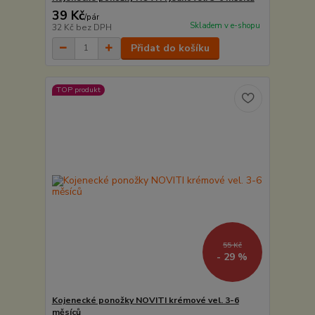
39 Kč
/
pár
Skladem v e-shopu
32 Kč
bez DPH
Přidat do košíku
TOP produkt
55 Kč
- 29 %
Kojenecké ponožky NOVITI krémové vel. 3-6
měsíců