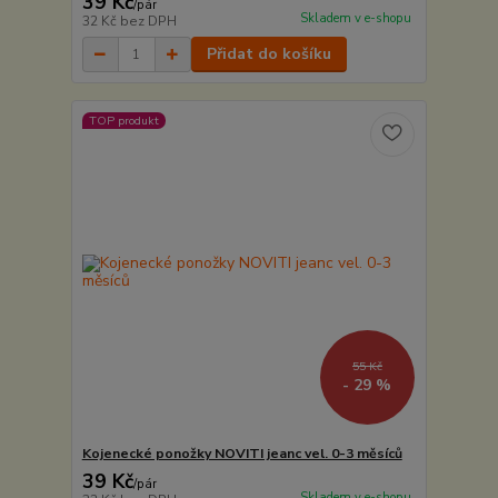
39 Kč
/
pár
Skladem v e-shopu
32 Kč
bez DPH
Přidat do košíku
TOP produkt
55 Kč
- 29 %
Kojenecké ponožky NOVITI jeanc vel. 0-3 měsíců
39 Kč
/
pár
Skladem v e-shopu