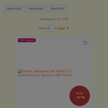
Nejnovější
Nejlevnější
Nejdražší
Zobrazuji 1-72 z 100
strana
z 2
další
TOP produkt
85 Kč
- 27 %