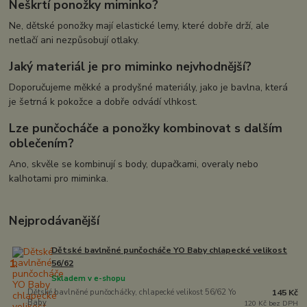
Neškrtí ponožky miminko?
Ne, dětské ponožky mají elastické lemy, které dobře drží, ale
netlačí ani nezpůsobují otlaky.
Jaký materiál je pro miminko nejvhodnější?
Doporučujeme měkké a prodyšné materiály, jako je bavlna, která
je šetrná k pokožce a dobře odvádí vlhkost.
Lze punčocháče a ponožky kombinovat s dalším
oblečením?
Ano, skvěle se kombinují s body, dupačkami, overaly nebo
kalhotami pro miminka.
Nejprodávanější
Dětské bavlněné punčocháče YO Baby chlapecké velikost
1.
56/62
Skladem v e-shopu
Dětské bavlněné punčocháčky, chlapecké velikost 56/62 Yo
145 Kč
Baby
120 Kč bez DPH