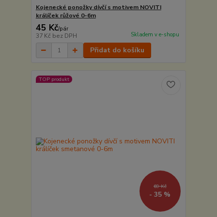
Kojenecké ponožky dívčí s motivem NOVITI
králíček růžové 0-6m
45 Kč
/
pár
Skladem v e-shopu
37 Kč
bez DPH
Přidat do košíku
TOP produkt
69 Kč
- 35 %