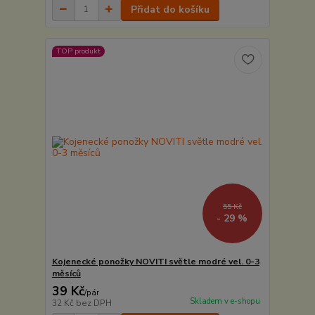
Přidat do košíku
TOP produkt
55 Kč
- 29 %
Kojenecké ponožky NOVITI světle modré vel. 0-3
měsíců
39 Kč
/
pár
Skladem v e-shopu
32 Kč
bez DPH