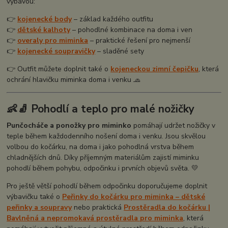
výbavou:
👉
kojenecké body
– základ každého outfitu
👉
dětské kalhoty
– pohodlné kombinace na doma i ven
👉
overaly pro miminka
– praktické řešení pro nejmenší
👉
kojenecké soupravičky
– sladěné sety
👉 Outfit můžete doplnit také o
kojeneckou zimní čepičku
, která
ochrání hlavičku miminka doma i venku 🧢
👶🧦 Pohodlí a teplo pro malé nožičky
Punčocháče a ponožky pro miminko
pomáhají udržet nožičky v
teple během každodenního nošení doma i venku. Jsou skvělou
volbou do kočárku, na doma i jako pohodlná vrstva během
chladnějších dnů. Díky příjemným materiálům zajistí miminku
pohodlí během pohybu, odpočinku i prvních objevů světa. 💛
Pro ještě větší pohodlí během odpočinku doporučujeme doplnit
výbavičku také o
Peřinky do kočárku pro miminka – dětské
peřinky a soupravy
nebo praktická
Prostěradla do kočárku |
Bavlněná a nepromokavá prostěradla pro miminka
, která