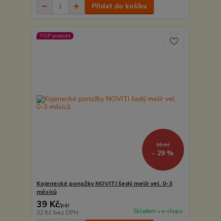
Přidat do košíku
TOP produkt
55 Kč
- 29 %
Kojenecké ponožky NOVITI šedý melír vel. 0-3
měsíců
39 Kč
/
pár
Skladem v e-shopu
32 Kč
bez DPH