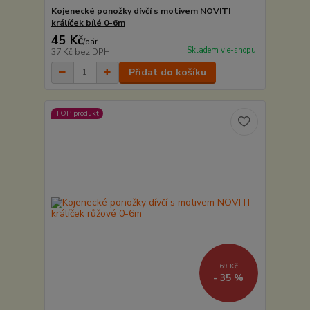
Kojenecké ponožky dívčí s motivem NOVITI
králíček bílé 0-6m
45 Kč
/
pár
Skladem v e-shopu
37 Kč
bez DPH
Přidat do košíku
TOP produkt
69 Kč
- 35 %