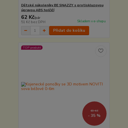
Dětské nákoleníky BE SNAZZY s protiskluzovou
úpravou ABS holčičí
62 Kč
/
pár
Skladem v e-shopu
51 Kč
bez DPH
Přidat do košíku
TOP produkt
69 Kč
- 35 %