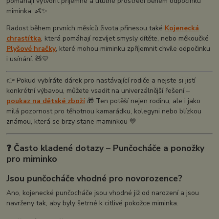
pomáhají vytvořit příjemné a útulné prostředí během odpočinku
miminka. 👶✨
Radost během prvních měsíců života přinesou také
Kojenecká
chrastítka
, která pomáhají rozvíjet smysly dítěte, nebo měkoučké
Plyšové hračky
, které mohou miminku zpříjemnit chvíle odpočinku
i usínání. 🧸💛
👉 Pokud vybíráte dárek pro nastávající rodiče a nejste si jistí
konkrétní výbavou, můžete vsadit na univerzálnější řešení –
poukaz na dětské zboží
🎁 Ten potěší nejen rodinu, ale i jako
milá pozornost pro těhotnou kamarádku, kolegyni nebo blízkou
známou, která se brzy stane maminkou 💛
❓ Často kladené dotazy – Punčocháče a ponožky
pro miminko
Jsou punčocháče vhodné pro novorozence?
Ano, kojenecké punčocháče jsou vhodné již od narození a jsou
navrženy tak, aby byly šetrné k citlivé pokožce miminka.