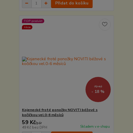
Přidat do košíku
TOP produkt
Akce
72 Kč
- 18 %
Kojenecké froté ponožky NOVITI béžové s
kočičkou vel.0-6 měsíců
59 Kč
/
pár
Skladem v e-shopu
49 Kč
bez DPH