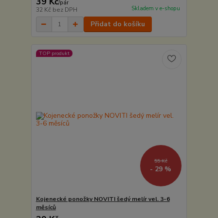
39 Kč
/
pár
Skladem v e-shopu
32 Kč
bez DPH
Přidat do košíku
TOP produkt
55 Kč
- 29 %
Kojenecké ponožky NOVITI šedý melír vel. 3-6
měsíců