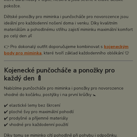
pokožce.
Dětské ponožky pro miminka i punčocháče pro novorozence jsou
ideální pro každodenní nošení doma i venku. Díky kvalitním
materiálům a pohodlnému střihu zajistí miminku maximální komfort
po celý den 👶
👉 Pro dokonalý outfit doporučujeme kombinovat s
kojeneckým
body pro miminka
, které tvoří základ každodenního oblékání 👕
Kojenecké punčocháče a ponožky pro
každý den 🍼
Nabízíme punčocháče pro miminka i ponožky pro novorozence
vhodné do kočárku, postýlky i na první krůčky 🚼
✔️ elastické lemy bez škrcení
✔️ ploché švy pro maximální pohodlí
✔️ prodyšné a příjemné materiály
✔️ vhodné pro každodenní použití
Díky tomu se miminko cítí pohodlně při pohybu i odpočinku.