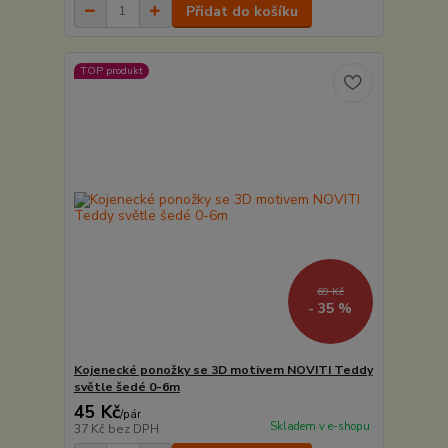
Přidat do košíku
TOP produkt
69 Kč
- 35 %
Kojenecké ponožky se 3D motivem NOVITI Teddy
světle šedé 0-6m
45 Kč
/
pár
Skladem v e-shopu
37 Kč
bez DPH