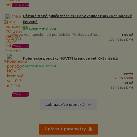
TOP produkt
Dětské froté punčocháče YO Baby velikost 68/74 chlapecké
2.
červené
Skladem v e-shopu
Kojenecké chlapecké froté punčocháče, YO Baby, velikost
145 Kč
68/74
120 Kč bez DPH
TOP produkt
Kojenecké ponožky NOVITI krémové vel. 0-3 měsíců
3.
Skladem v e-shopu
55 Kč
29 % sleva
39 Kč
32 Kč bez DPH
TOP produkt
zobrazit více produktů
Upřesnit parametry