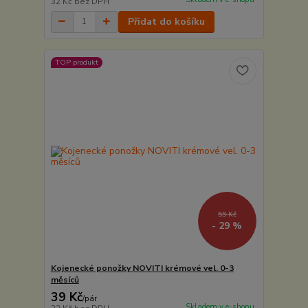
32 Kč
bez DPH
Přidat do košíku
TOP produkt
55 Kč
- 29 %
Kojenecké ponožky NOVITI krémové vel. 0-3
měsíců
39 Kč
/
pár
Skladem v e-shopu