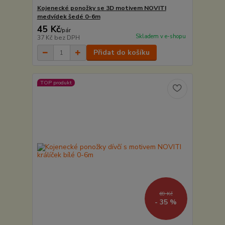
Kojenecké ponožky se 3D motivem NOVITI
medvídek šedé 0-6m
45 Kč
/
pár
Skladem v e-shopu
37 Kč
bez DPH
Přidat do košíku
TOP produkt
69 Kč
- 35 %