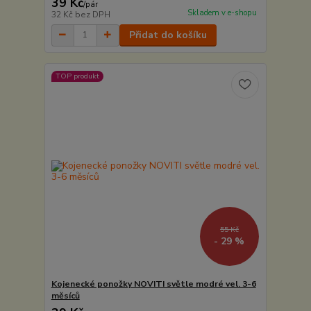
39 Kč
/
pár
Skladem v e-shopu
32 Kč
bez DPH
Přidat do košíku
TOP produkt
55 Kč
- 29 %
Kojenecké ponožky NOVITI světle modré vel. 3-6
měsíců