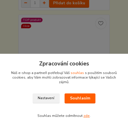
Přidat do košíku
TOP produkt
Akce
Zpracování cookies
Náš e-shop a partneři potřebují Váš
souhlas
s použitím souborů
cookies, aby Vám mohli zobrazovat informace týkající se Vašich
zájmů.
72 Kč
- 18 %
Souhlasím
Nastavení
Kojenecké froté ponožky NOVITI růžové s
kočičkou vel.0-6 měsíců
Souhlas můžete odmítnout
zde
.
59 Kč
/
pár
Skladem v e-shopu
49 Kč
bez DPH