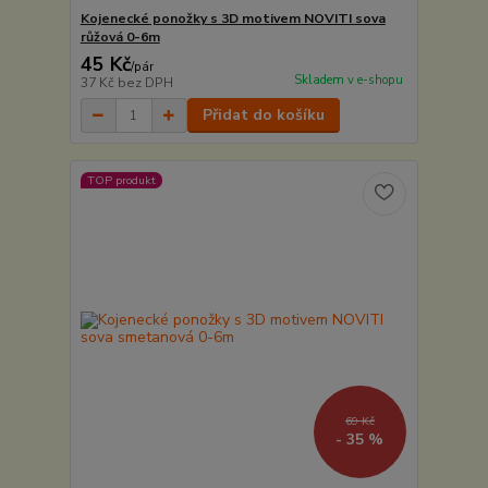
Kojenecké ponožky s 3D motivem NOVITI sova
růžová 0-6m
45 Kč
/
pár
Skladem v e-shopu
37 Kč
bez DPH
Přidat do košíku
TOP produkt
69 Kč
- 35 %