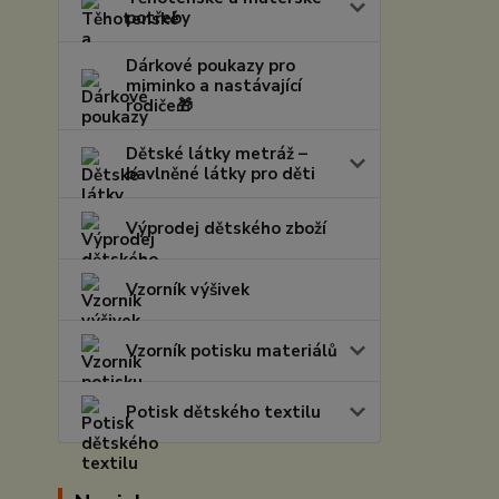
potřeby
Dárkové poukazy pro
miminko a nastávající
rodiče🎁
Dětské látky metráž –
bavlněné látky pro děti
Výprodej dětského zboží
Vzorník výšivek
Vzorník potisku materiálů
Potisk dětského textilu