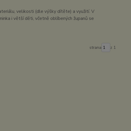
iálu, velikosti (dle výšky dítěte) a využití. V
minka i větší děti, včetně oblíbených županů se
strana
z 1