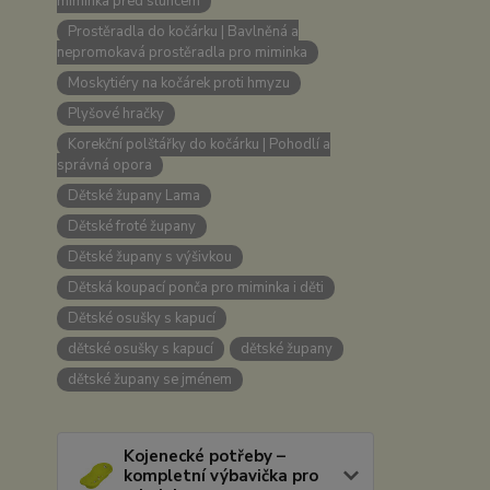
miminka před sluncem
Prostěradla do kočárku | Bavlněná a
nepromokavá prostěradla pro miminka
Moskytiéry na kočárek proti hmyzu
Plyšové hračky
Korekční polštářky do kočárku | Pohodlí a
správná opora
Dětské župany Lama
Dětské froté župany
Dětské župany s výšivkou
Dětská koupací ponča pro miminka i děti
Dětské osušky s kapucí
dětské osušky s kapucí
dětské župany
dětské župany se jménem
Kojenecké potřeby –
kompletní výbavička pro