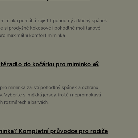
 miminka pomáhá zajistit pohodlný a klidný spánek
e si prodyšné kokosové i pohodlné molitanové
ro maximální komfort miminka.
stěradlo do kočárku pro miminko 👶
 pro miminka zajistí pohodlný spánek a ochranu
 Vyberte si měkká jersey, froté i nepromokavá
ch rozměrech a barvách.
minka? Kompletní průvodce pro rodiče