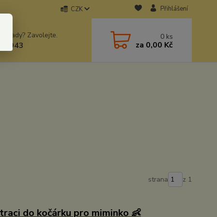
Přihlášení
CZK
 si rady? Zavolejte.
0
ks
za
0,00 Kč
78943
strana
z 1
traci do kočárku pro miminko 👶