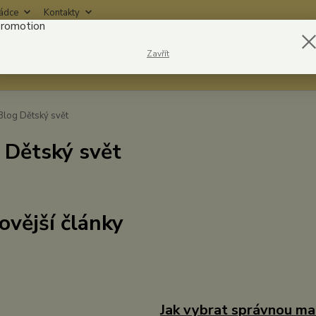
rádce
Kontakty
Nevíte
Zavřít
Hledat
6042
log Dětský svět
 Dětský svět
ovější články
Jak vybrat správnou ma