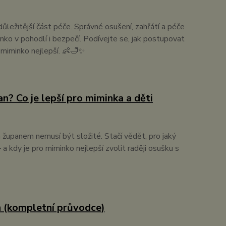
ůležitější část péče. Správné osušení, zahřátí a péče
ko v pohodlí i bezpečí. Podívejte se, jak postupovat
 miminko nejlepší. 👶🛁✨
? Co je lepší pro miminka a děti
upanem nemusí být složité. Stačí vědět, pro jaký
– a kdy je pro miminko nejlepší zvolit raději osušku s
n (kompletní průvodce)