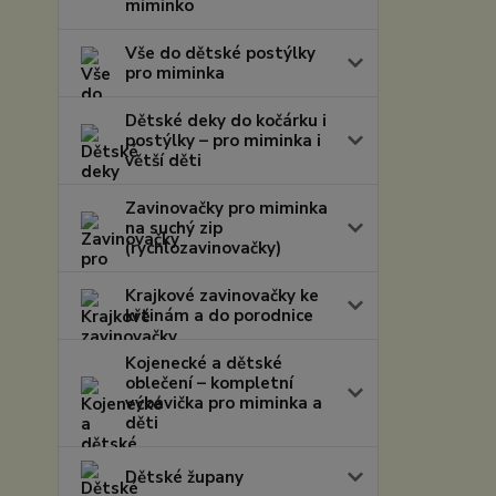
miminko
Vše do dětské postýlky
pro miminka
Dětské deky do kočárku i
postýlky – pro miminka i
větší děti
Zavinovačky pro miminka
na suchý zip
(rychlozavinovačky)
Krajkové zavinovačky ke
křtinám a do porodnice
Kojenecké a dětské
oblečení – kompletní
výbavička pro miminka a
děti
Dětské župany