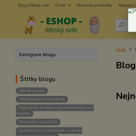
Blog Dětský svět
O nás
Obchodní podmínky
Nákupní 
Úvod
B
Kategorie blogu
Blog
Štítky blogu
Dětské župany
Nejn
Dětské župany se jménem
Matrace do kočárku a polohovací klíny pro
miminka
Slunečníky na kočárek
Sluneční clony na kočárek – ochrana