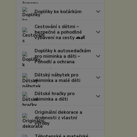
Doplňky ke kočárkům
Cestování s dětmi –
bezpečné a pohodlné
vybavení na cesty 🚗👶
Doplňky k autosedačkám
pro miminka a děti –
Pohodlí a ochrana
Dětský nábytek pro
miminka a malé děti
Dětské hračky pro
miminka a děti
Originální dekorace a
drobnosti z vlastní
výroby
Těhotenské a mateřské