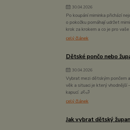
30
.
04
.
2026
Po koupání miminka přichází nejd
o pokožku pomáhají udržet mimin
krok za krokem a co je pro vaše
celý článek
Dětské pončo nebo župan
30
.
04
.
2026
Vybrat mezi dětským pončem a ž
věk a situaci je který vhodnější 
kapucí. 👶🛁
celý článek
Jak vybrat dětský župa