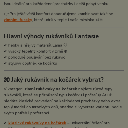
Jsou ideální pro každodenní procházky i delší pobyt venku.
👉 Pro ještě větší komfort doporučujeme kombinovat také se
zimními fusaky
, které udrží v teple i vaše miminko 👶❄️
Hlavní výhody rukávníků Fantasie
✔ hebký a hřejivý materiál Lama 🤍
✔ vysoký tepelný komfort v zimě ❄️
✔ pohodlné používání bez rukavic
✔ stylový doplněk ke kočárku
🧤 Jaký rukávník na kočárek vybrat?
V kategorii
zimní rukávníky na kočárek
najdete různé typy
rukávníků, které se přizpůsobí typu kočárku i počasí ❄️ Ať už
hledáte klasické provedení na každodenní procházky nebo extra
teplý model do mrazivých dnů, snadno si vyberete variantu podle
svých potřeb i preferencí.
✔
klasické rukávníky na kočárek
– univerzální řešení pro