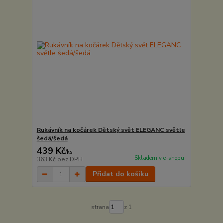
Rukávník na kočárek Dětský svět ELEGANC světle
šedá/šedá
439 Kč
/
ks
Skladem v e-shopu
363 Kč
bez DPH
Přidat do košíku
strana
z 1