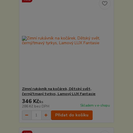
Zimní rukávník na kočárek, Dětský svět,
černý/tmavý tyrkys, Lamový LUX Fantasie
346 Kč
/
ks
Skladem v e-shopu
286 Kč
bez DPH
Přidat do košíku
Akce