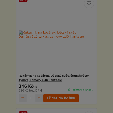
Akce
Rukávník na kočárek, Dětský svět, černý/světlý
tyrkys, Lamový LUX Fantasie
346 Kč
/
ks
Skladem v e-shopu
286 Kč
bez DPH
Přidat do košíku
Akce