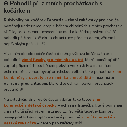
❄️ Pohodlí při zimních procházkách s
kočárkem
Rukávníky na kočárek Fantasie – zimní rukávníky pro rodiče
pomáhají udržet ruce v teple během chladných zimních procházek
👶 Díky praktickému uchycení na madlo kočárku poskytují větší
pohodlí při řízení kočárku a chrání ruce před chladem, větrem i
nepříznivým počasím 🤍
V zimním období rodiče často doplňují výbavu kočárku také o
pohodlné
zimní fusaky pro miminka a děti
, které pomáhají dítěti
zajistit příjemné teplo během pobytu venku ❄️ Pro maximální
ochranu před zimou bývají praktickou volbou také pohodlné
zimní
kombinézy a overaly pro miminka a malé děti
– maximální
ochrana před chladem
, které dítě ochrání během procházek i
přesunů 🌿
Na chladnější dny rodiče často vybírají také teplé
zimní
kojenecké a dětské čepičky
– ochrana hlavičky
, které pomáhají
chránit dítě před větrem a zimou 🧢 Pro větší tepelný komfort
bývají praktickým doplňkem také pohodlné
zimní kojenecké a
dětské rukavičky
– teplo pro ručičky
🧤💛