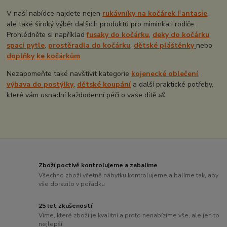
V naší nabídce najdete nejen
rukávníky na kočárek Fantasie
,
ale také široký výběr dalších produktů pro miminka i rodiče.
Prohlédněte si například
fusaky do kočárku
,
deky do kočárku
,
spací pytle
,
prostěradla do kočárku
,
dětské pláštěnky
nebo
doplňky ke kočárkům
.
Nezapomeňte také navštívit kategorie
kojenecké oblečení
,
výbava do postýlky
,
dětské koupání
a další praktické potřeby,
které vám usnadní každodenní péči o vaše dítě 👶.
Zboží poctivě kontrolujeme a zabalíme
Všechno zboží včetně nábytku kontrolujeme a balíme tak, aby
vše dorazilo v pořádku
25 let zkušeností
Víme, které zboží je kvalitní a proto nenabízíme vše, ale jen to
nejlepší