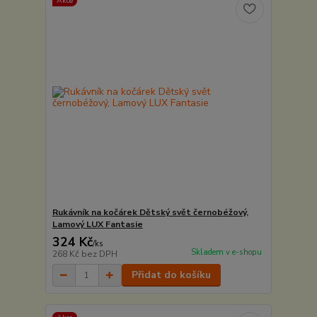
Akce
Rukávník na kočárek Dětský svět černobéžový,
Lamový LUX Fantasie
324 Kč
/
ks
Skladem v e-shopu
268 Kč
bez DPH
Přidat do košíku