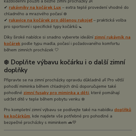
každodenní použití a běžné zimní procházky 👶
✔
rukávníky na kočárek Lux
– extra teplé provedení vhodné do
chladného a mrazivého počasí ❄️
✔
rukavice na kočárek pro dělenou rukojeť
– praktická volba
pro sportovní i specifické typy kočárků 🚼
Díky široké nabídce si snadno vyberete ideální
zimní rukávník na
kočárek
podle typu madla, počasí i požadovaného komfortu
během zimních procházek 🤍
❄️ Doplňte výbavu kočárku i o další zimní
doplňky
Připravte se na zimní procházky opravdu důkladně 👶 Pro větší
pohodlí miminka během chladných dnů doporučujeme také
pohodlné
zimní fusaky pro miminka a děti
, které pomáhají
udržet dítě v teple během pobytu venku ❄️
Pro kompletní zimní výbavu se podívejte také na nabídku
doplňků
ke kočárkům
, kde najdete vše potřebné pro pohodlné a
bezpečné procházky s miminkem 🚗💛