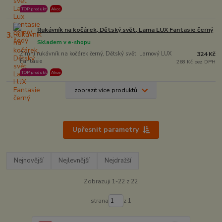
TOP produkt
Akce
Rukávník na kočárek, Dětský svět, Lama LUX Fantasie černý
3.
Skladem v e-shopu
Zimní rukávník na kočárek černý, Dětský svět, Lamový LUX
324 Kč
Fantasie
268 Kč bez DPH
TOP produkt
Akce
zobrazit více produktů
Upřesnit parametry
Nejnovější
Nejlevnější
Nejdražší
Zobrazuji 1-22 z 22
strana
z 1