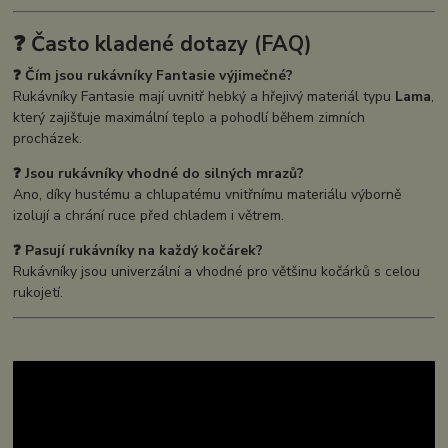
❓ Často kladené dotazy (FAQ)
❓ Čím jsou rukávníky Fantasie výjimečné?
Rukávníky Fantasie mají uvnitř hebký a hřejivý materiál typu
Lama
,
který zajišťuje maximální teplo a pohodlí během zimních
procházek.
❓ Jsou rukávníky vhodné do silných mrazů?
Ano, díky hustému a chlupatému vnitřnímu materiálu výborně
izolují a chrání ruce před chladem i větrem.
❓ Pasují rukávníky na každý kočárek?
Rukávníky jsou univerzální a vhodné pro většinu kočárků s celou
rukojetí.