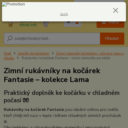
0
ks
CZK
604278943
za
0,00 Kč
Zavřít
Menu
Hledat
Úvod
Doplňky ke kočárkům
Zimní rukavníky ke kočárku – ochrana rukou v
chladu
Rukávníky na kočárek Fantasie – zimní rukávníky pro rodiče
Zimní rukávníky na kočárek
Fantasie – kolekce Lama
Praktický doplněk ke kočárku v chladném
počasí 🧤
Rukávníky na kočárek Fantasie
jsou ideální volbou pro rodiče,
kteří chtějí mít ruce v teple i během chladných zimních procházek
❄️.
Díky hebkému a chlupaťoučkému materiálu Lama poskytují