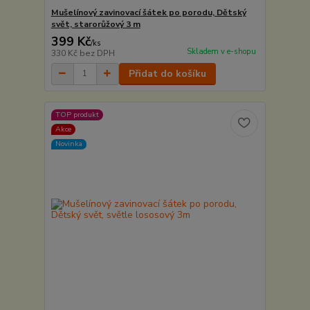
Mušelínový zavinovací šátek po porodu, Dětský
svět, starorůžový 3 m
399 Kč
/
ks
Skladem v e-shopu
330 Kč
bez DPH
Přidat do košíku
TOP produkt
Akce
Novinka