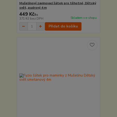
Mušelínový zavinovací šátek pro těhotné, Dětský
svět, pudrový 4 m
449 Kč
/
ks
Skladem v e-shopu
371 Kč
bez DPH
Přidat do košíku