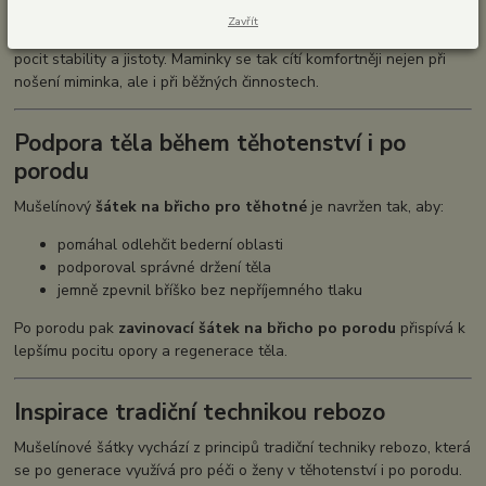
Zavřít
Díky jemnému stažení poskytuje
zavinovací šátek po porodu
pocit stability a jistoty. Maminky se tak cítí komfortněji nejen při
nošení miminka, ale i při běžných činnostech.
Podpora těla během těhotenství i po
porodu
Mušelínový
šátek na břicho pro těhotné
je navržen tak, aby:
pomáhal odlehčit bederní oblasti
podporoval správné držení těla
jemně zpevnil bříško bez nepříjemného tlaku
Po porodu pak
zavinovací šátek na břicho po porodu
přispívá k
lepšímu pocitu opory a regenerace těla.
Inspirace tradiční technikou rebozo
Mušelínové šátky vychází z principů tradiční techniky
rebozo
, která
se po generace využívá pro péči o ženy v těhotenství i po porodu.