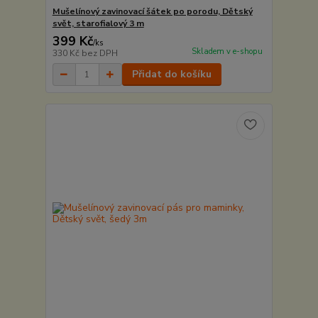
Mušelínový zavinovací šátek po porodu, Dětský
svět, starofialový 3 m
399 Kč
/
ks
Skladem v e-shopu
330 Kč
bez DPH
Přidat do košíku