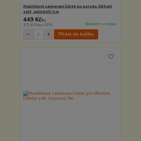
Mušelínový zavinovací šátek po porodu, Dětský
svět, luční kvítí 3 m
449 Kč
/
ks
Skladem v e-shopu
371 Kč
bez DPH
Přidat do košíku