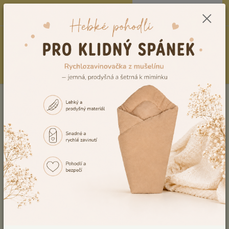
0
ks
CZK
604278943
za
0,00 Kč
Menu
Hledat
Úvod
Těhotenské a mateřské potřeby
Mušelínové zavinovací šátky po
porodu a pro těhotné
Mušelínové zavinovací šátky pro
těhotné a po porodu
🤍 Jemné a pohodlné zavinovací šátky pro
období těhotenství i po porodu
Mušelínové
zavinovací šátky pro těhotné
jsou skvělým
pomocníkem pro maminky během těhotenství i po porodu 🤰.
Tento
ovinovací šátek na břicho
pomáhá zpevnit oblast bříška,
ulevit zádům a zajistit větší pohodlí při každodenním pohybu.