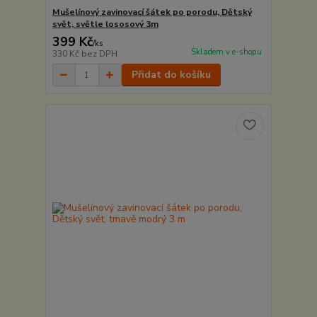
Mušelínový zavinovací šátek po porodu, Dětský
svět, světle lososový 3m
399 Kč
/
ks
Skladem v e-shopu
330 Kč
bez DPH
Přidat do košíku