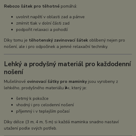
Rebozo šátek pro těhotné
pomáhá:
uvolnit napětí v oblasti zad a pánve
zmírnit tlak v dolní části zad
podpořit relaxaci a pohodlí
Díky tomu je
těhotenský zavinovací šátek
oblíbený nejen pro
nošení, ale i pro odpočinek a jemné relaxační techniky.
Lehký a prodyšný materiál pro každodenní
nošení
Mušelínové
ovinovací šátky pro maminky
jsou vyrobeny z
lehkého, prodyšného materiálu 🌬️, který je:
šetrný k pokožce
vhodný i pro celodenní nošení
příjemný i v teplejším počasí
Díky délce (3 m, 4 m, 5 m) si každá maminka snadno nastaví
utažení podle svých potřeb.