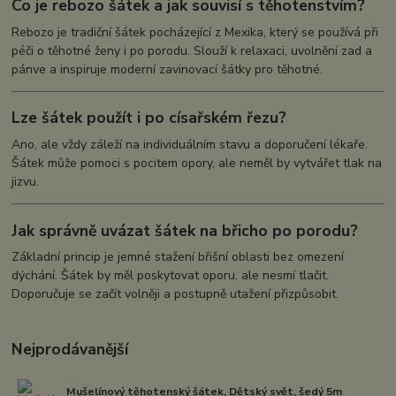
Co je rebozo šátek a jak souvisí s těhotenstvím?
Rebozo je tradiční šátek pocházející z Mexika, který se používá při
péči o těhotné ženy i po porodu. Slouží k relaxaci, uvolnění zad a
pánve a inspiruje moderní zavinovací šátky pro těhotné.
Lze šátek použít i po císařském řezu?
Ano, ale vždy záleží na individuálním stavu a doporučení lékaře.
Šátek může pomoci s pocitem opory, ale neměl by vytvářet tlak na
jizvu.
Jak správně uvázat šátek na břicho po porodu?
Základní princip je jemné stažení břišní oblasti bez omezení
dýchání. Šátek by měl poskytovat oporu, ale nesmí tlačit.
Doporučuje se začít volněji a postupně utažení přizpůsobit.
Nejprodávanější
Mušelínový těhotenský šátek, Dětský svět, šedý 5m