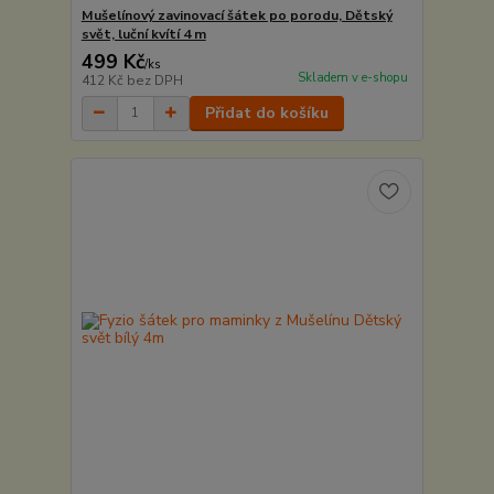
Mušelínový zavinovací šátek po porodu, Dětský
svět, luční kvítí 4 m
499 Kč
/
ks
Skladem v e-shopu
412 Kč
bez DPH
Přidat do košíku