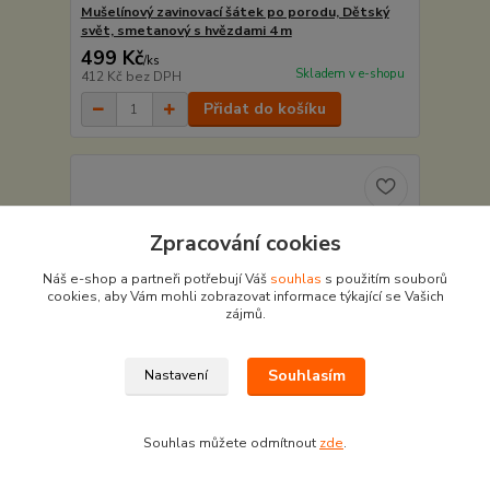
Mušelínový zavinovací šátek po porodu, Dětský
svět, smetanový s hvězdami 4 m
499 Kč
/
ks
Skladem v e-shopu
412 Kč
bez DPH
Přidat do košíku
Zpracování cookies
Náš e-shop a partneři potřebují Váš
souhlas
s použitím souborů
cookies, aby Vám mohli zobrazovat informace týkající se Vašich
zájmů.
Souhlasím
Nastavení
Souhlas můžete odmítnout
zde
.