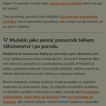
kojení. Po porodu oceníte také
poporodní polštáře
, které ulevují
při sezení.
Tyto produkty společně tvoří důležité
těhotenské a mateřské
potřeby
, které maminkám usnadňují celé období od těhotenství až
po péči o miminko.
🤍 Mušelín jako jemný pomocník během
těhotenství i po porodu
Mušelínové zavinovací šátky po porodu a pro těhotné
patří
mezi oblíbené pomocníky nastávajících i čerstvých maminek díky
své jemnosti, prodyšnosti a pohodlnému použití 👶 Mušelín je
lehký a příjemný materiál, který může přispět k většímu komfortu
během těhotenství i prvních týdnů po narození miminka.
Mnoho maminek oceňuje možnost sladit produkty ze stejného
materiálu do jednotného stylu. Ze stejného kvalitního mušelínu,
ze kterého vyrábíme naše pásy a šátky, vznikají také
kojenecké
zavinovačky
,
letní deky do kočárku
nebo
prostěradla do
kočárku
, díky čemuž můžete vytvořit krásně sladěnou výbavičku