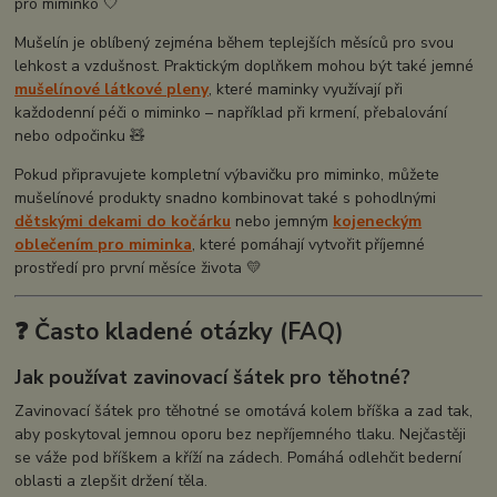
pro miminko 🤍
Mušelín je oblíbený zejména během teplejších měsíců pro svou
lehkost a vzdušnost. Praktickým doplňkem mohou být také jemné
mušelínové látkové pleny
, které maminky využívají při
každodenní péči o miminko – například při krmení, přebalování
nebo odpočinku 🧸
Pokud připravujete kompletní výbavičku pro miminko, můžete
mušelínové produkty snadno kombinovat také s pohodlnými
dětskými dekami do kočárku
nebo jemným
kojeneckým
oblečením pro miminka
, které pomáhají vytvořit příjemné
prostředí pro první měsíce života 💛
❓ Často kladené otázky (FAQ)
Jak používat zavinovací šátek pro těhotné?
Zavinovací šátek pro těhotné se omotává kolem bříška a zad tak,
aby poskytoval jemnou oporu bez nepříjemného tlaku. Nejčastěji
se váže pod bříškem a kříží na zádech. Pomáhá odlehčit bederní
oblasti a zlepšit držení těla.