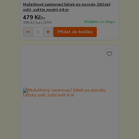
Mušelínový zavinovací šátek po porodu, Dětský
svět, světle modrý 4,6 m
479 Kč
/
ks
Skladem v e-shopu
396 Kč
bez DPH
Přidat do košíku