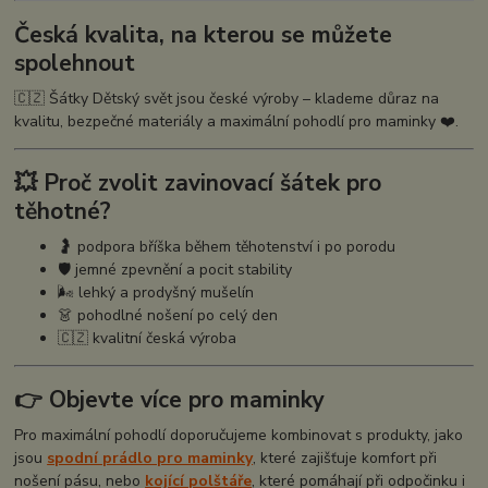
Česká kvalita, na kterou se můžete
spolehnout
🇨🇿 Šátky
Dětský svět
jsou české výroby – klademe důraz na
kvalitu, bezpečné materiály a maximální pohodlí pro maminky ❤️.
💥 Proč zvolit zavinovací šátek pro
těhotné?
🤰 podpora bříška během těhotenství i po porodu
🛡️ jemné zpevnění a pocit stability
🌬️ lehký a prodyšný mušelín
👗 pohodlné nošení po celý den
🇨🇿 kvalitní česká výroba
👉 Objevte více pro maminky
Pro maximální pohodlí doporučujeme kombinovat s produkty, jako
jsou
spodní prádlo pro maminky
, které zajišťuje komfort při
nošení pásu, nebo
kojící polštáře
, které pomáhají při odpočinku i