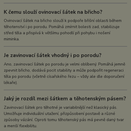
K čemu slouží ovinovací šátek na břicho?
Ovinovací šátek na břicho slouží k podpoře břišní oblasti během
těhotenství i po porodu. Pomáhá zmírnit bolesti zad, stabilizuje
střed těla a přispívá k většímu pohodlí při pohybu i nošení
miminka.
Je zavinovací šátek vhodný i po porodu?
Ano, zavinovací šátek po porodu je velmi oblíbený. Pomáhá jemně
zpevnit břicho, dodává pocit stability a může podpořit regeneraci
těla po porodu (včetně císařského řezu – vždy ale dle doporučení
lékaře).
Jaký je rozdíl mezi šátkem a těhotenským pásem?
Zavinovací šátek pro těhotné je variabilnější než klasický pás.
Umožňuje individuální utažení, přizpůsobení postavě a různé
způsoby vázání. Oproti tomu těhotenský pás má pevně daný tvar
a menší flexibilitu.