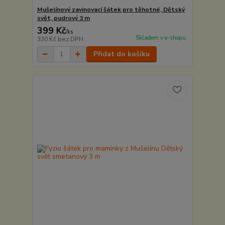
Mušelínový zavinovací šátek pro těhotné, Dětský
svět, pudrový 3 m
399 Kč
/
ks
Skladem v e-shopu
330 Kč
bez DPH
Přidat do košíku