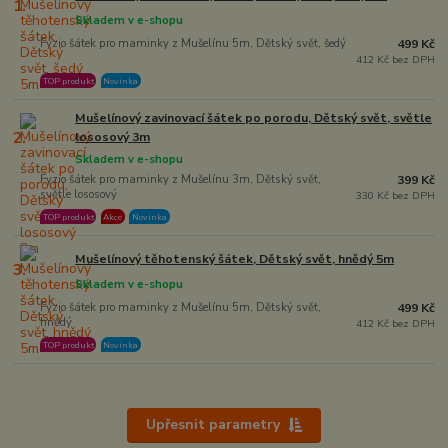
1.
Skladem v e-shopu
Fyzio šátek pro maminky z Mušelínu 5m, Dětský svět, šedý
499 Kč
412 Kč bez DPH
TOP produkt
Novinka
Mušelínový zavinovací šátek po porodu, Dětský svět, světle
2.
lososový 3m
Skladem v e-shopu
Fyzio šátek pro maminky z Mušelínu 3m, Dětský svět,
399 Kč
světle lososový
330 Kč bez DPH
TOP produkt
Akce
Novinka
Mušelínový těhotenský šátek, Dětský svět, hnědý 5m
3.
Skladem v e-shopu
Fyzio šátek pro maminky z Mušelínu 5m, Dětský svět,
499 Kč
hnědý
412 Kč bez DPH
TOP produkt
Novinka
Upřesnit parametry