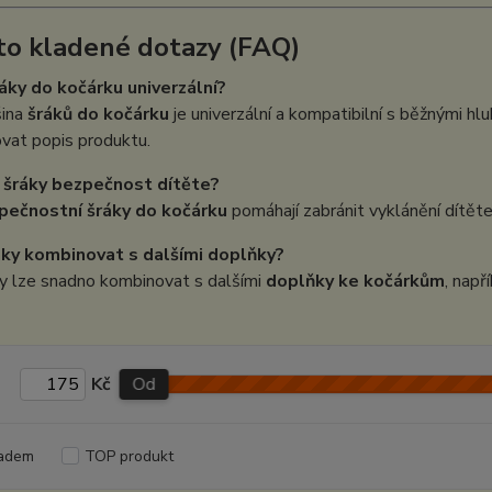
to kladené dotazy (FAQ)
ráky do kočárku univerzální?
šina
šráků do kočárku
je univerzální a kompatibilní s běžnými h
vat popis produktu.
í šráky bezpečnost dítěte?
pečnostní šráky do kočárku
pomáhají zabránit vyklánění dítěte a
áky kombinovat s dalšími doplňky?
y lze snadno kombinovat s dalšími
doplňky ke kočárkům
, např
Kč
Od
adem
TOP produkt