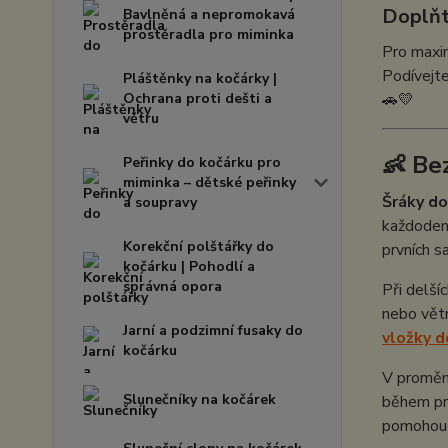
Doplňt
Bavlněná a nepromokavá
prostěradla pro miminka
Pro maxim
Podívejt
Pláštěnky na kočárky |
Ochrana proti dešti a
🚗💛
větru
👶 Be
Peřinky do kočárku pro
miminka – dětské peřinky
Šráky do
a soupravy
každoden
Korekční polštářky do
prvních s
kočárku | Pohodlí a
správná opora
Při delší
nebo větr
Jarní a podzimní fusaky do
vložky d
kočárku
V proměnl
Slunečníky na kočárek
během pro
pomohou 