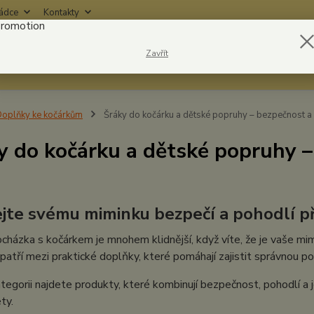
rádce
Kontakty
Nevíte
Zavřít
Hledat
6042
oplňky ke kočárkům
Šráky do kočárku a dětské popruhy – bezpečnost a 
y do kočárku a dětské popruhy –
jte svému miminku bezpečí a pohodlí př
cházka s kočárkem je mnohem klidnější, když víte, že je vaše mi
patří mezi praktické doplňky, které pomáhají zajistit správnou pol
tegorii najdete produkty, které kombinují bezpečnost, pohodlí a 
ty.