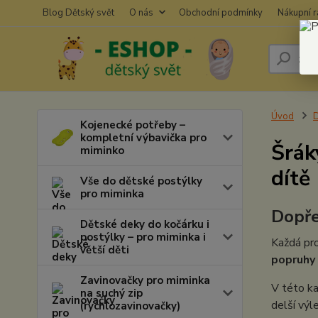
Blog Dětský svět
O nás
Obchodní podmínky
Nákupní 
Úvod
D
Kojenecké potřeby –
kompletní výbavička pro
Šrák
miminko
dítě
Vše do dětské postýlky
pro miminka
Dopře
Dětské deky do kočárku i
postýlky – pro miminka i
Každá pro
větší děti
popruhy
Zavinovačky pro miminka
V této ka
na suchý zip
delší výle
(rychlozavinovačky)