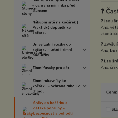
Sluneční clony na kočárek
– ochrana miminka před
❓ Čas
sluncem
❓ Jsou š
Nákupní sítě na kočárek |
Ano, vět
Praktický doplněk ke
kočárku
zkontrolo
❓ Zvyšuj
Univerzální vložky do
kočárku – letní i zimní
Ano,
bez
podložky
❓ Lze šr
Ano, šrák
Zimní fusaky pro děti
Zimní rukavníky ke
kočárku – ochrana rukou v
chladu
Cena:
Šráky do kočárku a
dětské popruhy –
Skl
bezpečnost a pohodlí