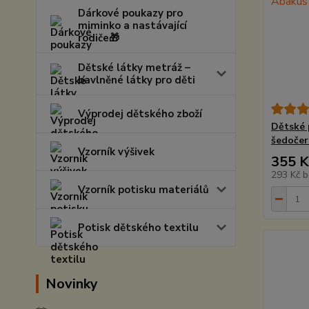
Dárkové poukazy pro
miminko a nastávající
rodiče🎁
Dětské látky metráž –
bavlněné látky pro děti
Výprodej dětského zboží
Dětské 
šedoče
Vzorník výšivek
355 K
293 Kč
b
Vzorník potisku materiálů
Potisk dětského textilu
Novinky