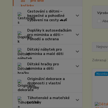
pro dítě
Cestování s dětmi –
Výrob
bezpečné a pohodlné
vybavení na cesty 🚗👶
Aba
Doplňky k autosedačkám
pro miminka a děti –
Pohodlí a ochrana
Nejnově
Dětský nábytek pro
miminka a malé děti
Zobrazuji 
Dětské hračky pro
miminka a děti
Novinka
Originální dekorace a
drobnosti z vlastní
výroby
Těhotenské a mateřské
potřeby