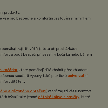
mi produkty.
te vše pro bezpečné a komfortní cestování s miminkem
ě
pomáhají zajistit větší jistotu při procházkách i
fort a pocit bezpečí při sezení v kočárku nebo během
o kočárku
, které pomáhají dítě chránit před chladem
blíbenou součástí výbavy také praktické
univerzální
omfort dítěte 🚼
ého a dětského oblečení
, které zajistí větší komfort
tách bývají také jemné
dětské láhve a hrníčky
, které