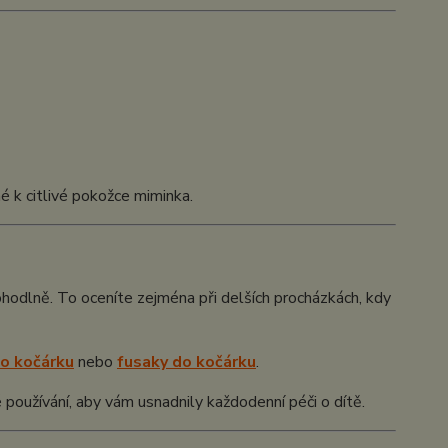
é k citlivé pokožce miminka.
ohodlně. To oceníte zejména při delších procházkách, kdy
do kočárku
nebo
fusaky do kočárku
.
 používání, aby vám usnadnily každodenní péči o dítě.