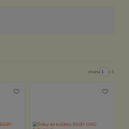
strana
z 1