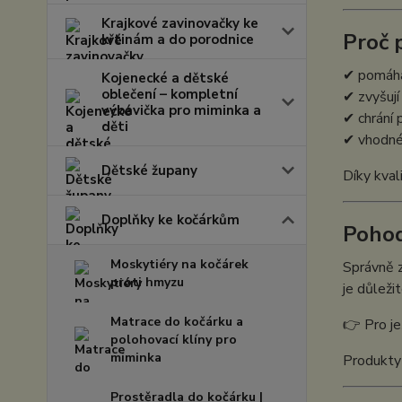
Krajkové zavinovačky ke
Proč 
křtinám a do porodnice
✔ pomáhaj
Kojenecké a dětské
oblečení – kompletní
✔ zvyšují
výbavička pro miminka a
✔ chrání
děti
✔ vhodné 
Dětské župany
Díky kval
Doplňky ke kočárkům
Pohod
Moskytiéry na kočárek
Správně z
proti hmyzu
je důleži
Matrace do kočárku a
👉 Pro je
polohovací klíny pro
miminka
Produkty 
Prostěradla do kočárku |