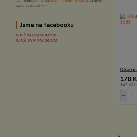
Souhlasím se
zpracováním osobních údajů
za účelem
rozesílky newsletteru.
Jsme na facebooku
NOVĚ NA INSTAGRAMU!
NÁŠ INSTAGRAM
Dětské 
178 K
147 Kč
b