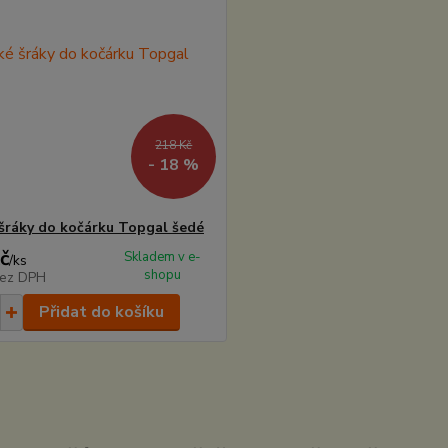
218 Kč
- 18 %
šráky do kočárku Topgal šedé
č
Skladem v e-
/
ks
shopu
ez DPH
Přidat do košíku