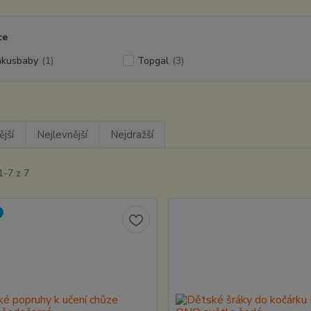
ce
kusbaby
(1)
Topgal
(3)
jší
Nejlevnější
Nejdražší
1-7 z 7