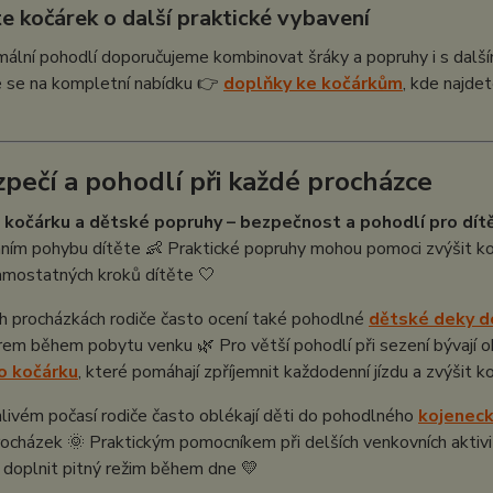
e kočárek o další praktické vybavení
ální pohodlí doporučujeme kombinovat šráky a popruhy i s další
e se na kompletní nabídku 👉
doplňky ke kočárkům
, kde najde
zpečí a pohodlí při každé procházce
 kočárku a dětské popruhy – bezpečnost a pohodlí pro dít
ním pohybu dítěte 👶 Praktické popruhy mohou pomoci zvýšit kom
amostatných kroků dítěte 🤍
ch procházkách rodiče často ocení také pohodlné
dětské deky d
em během pobytu venku 🌿 Pro větší pohodlí při sezení bývají o
o kočárku
, které pomáhají zpříjemnit každodenní jízdu a zvýšit k
ivém počasí rodiče často oblékají děti do pohodlného
kojeneck
cházek 🌞 Praktickým pomocníkem při delších venkovních aktivi
doplnit pitný režim během dne 💛