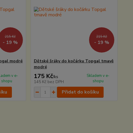
215 Kč
215 Kč
- 19 %
- 19 %
opgal modré
Dětské šráky do kočárku Topgal tmavě
modré
175 Kč
ladem v e-
Skladem v e-
/
ks
shopu
shopu
145 Kč
bez DPH
šíku
Přidat do košíku