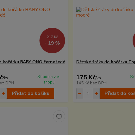
217 Kč
- 19 %
o kočárku BABY ONO černošedé
Dětské šráky do kočárku T
č
175 Kč
Skladem v e-
Sk
/
ks
/
ks
shopu
ez DPH
145 Kč
bez DPH
Přidat do košíku
Přidat do ko