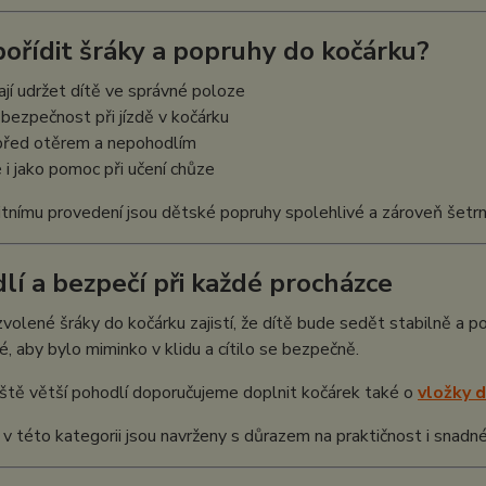
pořídit šráky a popruhy do kočárku?
í udržet dítě ve správné poloze
 bezpečnost při jízdě v kočárku
 před otěrem a nepohodlím
i jako pomoc při učení chůze
itnímu provedení jsou dětské popruhy spolehlivé a zároveň šetrn
lí a bezpečí při každé procházce
volené šráky do kočárku zajistí, že dítě bude sedět stabilně a p
té, aby bylo miminko v klidu a cítilo se bezpečně.
ště větší pohodlí doporučujeme doplnit kočárek také o
vložky 
v této kategorii jsou navrženy s důrazem na praktičnost i snadné