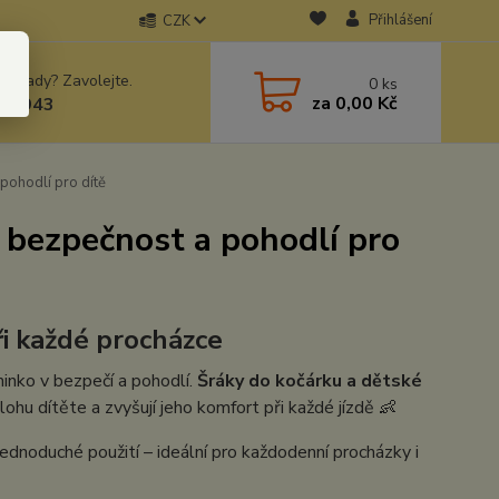
Přihlášení
CZK
 si rady? Zavolejte.
0
ks
za
0,00 Kč
78943
pohodlí pro dítě
 bezpečnost a pohodlí pro
i každé procházce
minko v bezpečí a pohodlí.
Šráky do kočárku a dětské
ohu dítěte a zvyšují jeho komfort při každé jízdě 👶
jednoduché použití – ideální pro každodenní procházky i