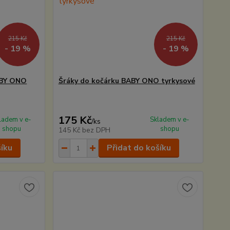
215 Kč
215 Kč
- 19 %
- 19 %
ABY ONO
Šráky do kočárku BABY ONO tyrkysové
175 Kč
ladem v e-
Skladem v e-
/
ks
shopu
shopu
145 Kč
bez DPH
šíku
Přidat do košíku