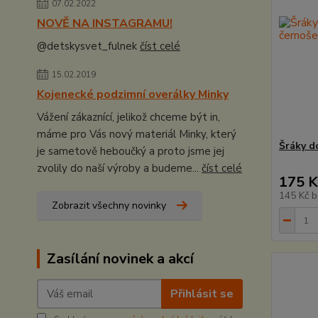
07.02.2022
NOVĚ NA INSTAGRAMU!
@detskysvet_fulnek
číst celé
15.02.2019
Kojenecké podzimní overálky Minky
Vážení zákaznící, jelikož chceme být in,
máme pro Vás nový materiál Minky, který
Šráky d
je sametově heboučký a proto jsme jej
zvolily do naší výroby a budeme...
číst celé
175 K
145 Kč
b
Zobrazit všechny novinky
Zasílání novinek a akcí
Přihlásit se