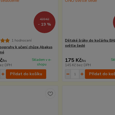
439 Kč
- 19 %
1 hodnocení
Dětské šráky do kočárku B
světle šedé
popruhy k učení chůze Abakus
rné
č
175 Kč
Skladem v e-
Sk
/
ks
/
ks
shopu
ez DPH
145 Kč
bez DPH
Přidat do košíku
Přidat do ko