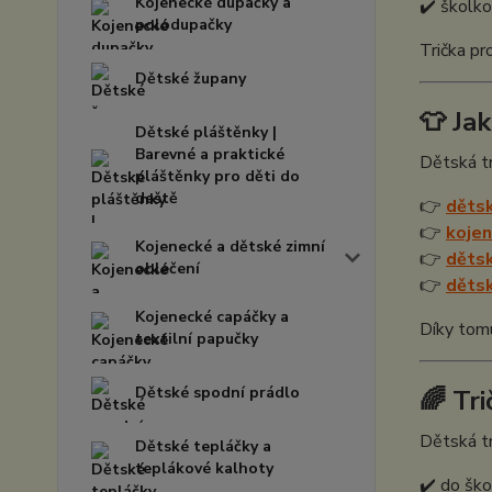
Kojenecké dupačky a
✔️ školko
polodupačky
Trička pr
Dětské župany
👕 Ja
Dětské pláštěnky |
Barevné a praktické
Dětská tr
pláštěnky pro děti do
deště
👉
děts
👉
kojen
Kojenecké a dětské zimní
👉
děts
oblečení
👉
děts
Kojenecké capáčky a
Díky tomu
textilní papučky
Dětské spodní prádlo
🌈 Tr
Dětská tri
Dětské tepláčky a
teplákové kalhoty
✔️ do ško