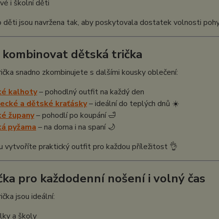
vé i školní děti
o děti jsou navržena tak, aby poskytovala dostatek volnosti pohybu 
k kombinovat dětská trička
ička snadno zkombinujete s dalšími kousky oblečení:
ké kalhoty
– pohodlný outfit na každý den
ecké a dětské kraťásky
– ideální do teplých dnů ☀️
ké župany
– pohodlí po koupání 🛁
ká pyžama
– na doma i na spaní 🌙
 vytvoříte praktický outfit pro každou příležitost 👌
ička pro každodenní nošení i volný čas
čka jsou ideální:
lky a školy