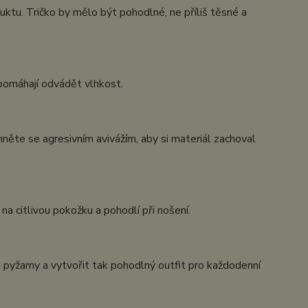
uktu. Tričko by mělo být pohodlné, ne příliš těsné a
 pomáhají odvádět vlhkost.
ěte se agresivním avivážím, aby si materiál zachoval
na citlivou pokožku a pohodlí při nošení.
o pyžamy a vytvořit tak pohodlný outfit pro každodenní