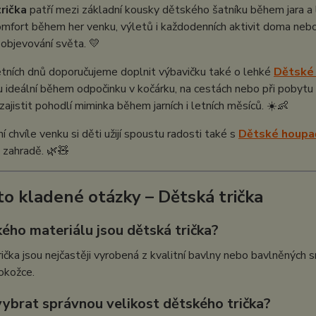
rička
patří mezi základní kousky dětského šatníku během jara a
fort během her venku, výletů i každodenních aktivit doma nebo n
objevování světa. 💛
tních dnů doporučujeme doplnit výbavičku také o lehké
Dětské 
u ideální během odpočinku v kočárku, na cestách nebo při pobytu
zajistit pohodlí miminka během jarních i letních měsíců. ☀️👶
ní chvíle venku si děti užijí spoustu radosti také s
Dětské houpač
 zahradě. 🌿🧸
to kladené otázky – Dětská trička
kého materiálu jsou dětská trička?
ička jsou nejčastěji vyrobená z kvalitní bavlny nebo bavlněných s
okožce.
vybrat správnou velikost dětského trička?