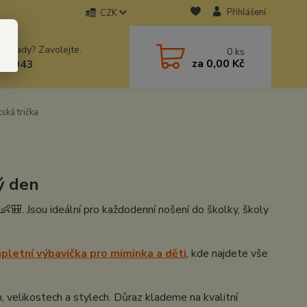
Přihlášení
CZK
 si rady? Zavolejte.
0
ks
za
0,00 Kč
78943
ská trička
ý den
 👶🎒. Jsou ideální pro každodenní nošení do školky, školy
pletní výbavička pro miminka a děti
, kde najdete vše
, velikostech a stylech. Důraz klademe na kvalitní