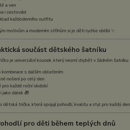
ště a ven
a i cestování
áklad každodenního outfitu
ým motivům a moderním střihům si je děti rychle oblíbí ✨
aktická součást dětského šatníku
ičko je univerzální kousek, který nesmí chybět v žádném šatníku:
á kombinace s dalším oblečením
né nošení po celý den
 pro každé roční období
 i jako dárek 🎁
i dětská trička, která spojují pohodlí, kvalitu a styl pro každý de
Pohodlí pro děti během teplých dnů