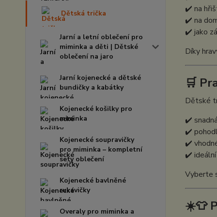
✔️ na hři
Dětská trička
✔️ na dom
✔️ jako z
Jarní a letní oblečení pro
miminka a děti | Dětské
Díky hrav
oblečení na jaro
Jarní kojenecké a dětské
🛒 Pr
bundičky a kabátky
Dětské tr
Kojenecké košilky pro
miminka
✔️ snadn
✔️ pohodl
Kojenecké soupravičky
✔️ vhodné
pro miminka – kompletní
✔️ ideální
sety oblečení
Vyberte s
Kojenecké bavlněné
rukavičky
☀️👕 
Overaly pro miminka a