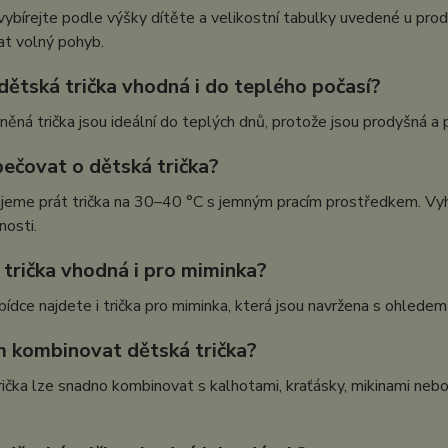
vybírejte podle výšky dítěte a velikostní tabulky uvedené u prod
t volný pohyb.
u dětská trička vhodná i do teplého počasí?
něná trička jsou ideální do teplých dnů, protože jsou prodyšná a
pečovat o dětská trička?
eme prát trička na 30–40 °C s jemným pracím prostředkem. Vyhn
nosti.
 trička vhodná i pro miminka?
bídce najdete i trička pro miminka, která jsou navržena s ohledem 
ím kombinovat dětská trička?
ička lze snadno kombinovat s kalhotami, kraťásky, mikinami neb