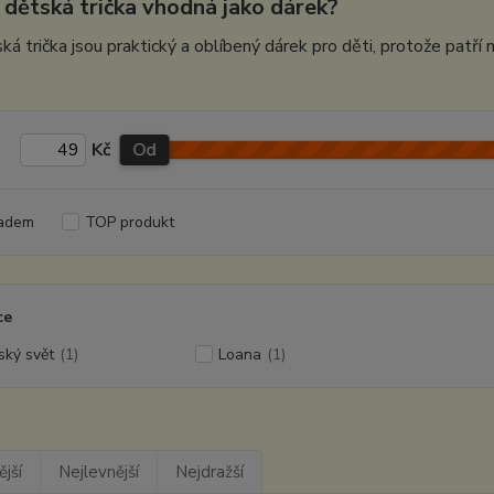
 dětská trička vhodná jako dárek?
ká trička jsou praktický a oblíbený dárek pro děti, protože patří
Kč
Od
adem
TOP produkt
ce
ský svět
(1)
Loana
(1)
jší
Nejlevnější
Nejdražší