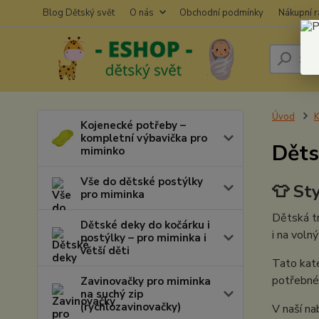
Blog Dětský svět
O nás
Obchodní podmínky
Nákupní 
Úvod
K
Kojenecké potřeby –
kompletní výbavička pro
Děts
miminko
Vše do dětské postýlky
👕 St
pro miminka
Dětská tr
Dětské deky do kočárku i
i na volný
postýlky – pro miminka i
větší děti
Tato kate
potřebné 
Zavinovačky pro miminka
na suchý zip
(rychlozavinovačky)
V naší na