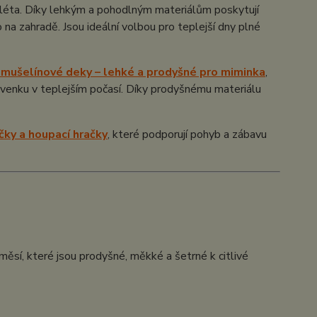
 léta. Díky lehkým a pohodlným materiálům poskytují
a zahradě. Jsou ideální volbou pro teplejší dny plné
mušelínové deky – lehké a prodyšné pro miminka
,
 venku v teplejším počasí. Díky prodyšnému materiálu
ky a houpací hračky
, které podporují pohyb a zábavu
měsí, které jsou prodyšné, měkké a šetrné k citlivé