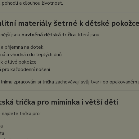
, pohodlí a dlouhou životnost.
alitní materiály šetrné k dětské pokožc
nější jsou
bavlněná dětská trička
, která jsou:
 a příjemná na dotek
ná a vhodná i do teplých dnů
 k citlivé pokožce
 pro každodenní nošení
itnímu zpracování si trička zachovávají svůj tvar i po opakovaném 
ská trička pro miminka i větší děti
 najdete trička pro:
ka
ta