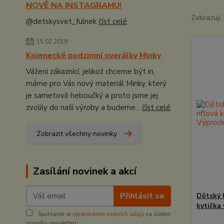
NOVĚ NA INSTAGRAMU!
Zobrazuji 
@detskysvet_fulnek
číst celé
15.02.2019
Kojenecké podzimní overálky Minky
Vážení zákaznící, jelikož chceme být in,
máme pro Vás nový materiál Minky, který
je sametově heboučký a proto jsme jej
zvolily do naší výroby a budeme...
číst celé
Zobrazit všechny novinky
Zasílání novinek a akcí
Přihlásit se
Dětský 
kytička
Souhlasím se
zpracováním osobních údajů
za účelem
rozesílky newsletteru.