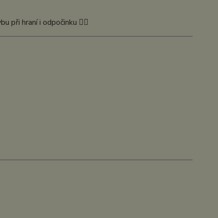
při hraní i odpočinku 🤸‍♂️