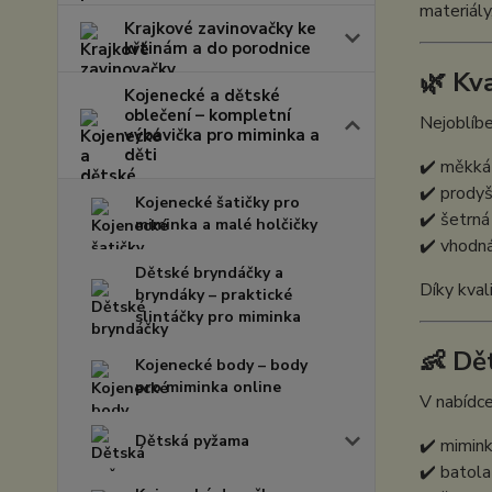
materiály
Krajkové zavinovačky ke
křtinám a do porodnice
🌿 Kv
Kojenecké a dětské
oblečení – kompletní
Nejoblíbe
výbavička pro miminka a
děti
✔️ měkká
✔️ prodyš
Kojenecké šatičky pro
✔️ šetrná
miminka a malé holčičky
✔️ vhodná
Dětské bryndáčky a
Díky kval
bryndáky – praktické
slintáčky pro miminka
👶 Dět
Kojenecké body – body
pro miminka online
V nabídce
Dětská pyžama
✔️ mimin
✔️ batola