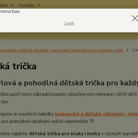
rádce
Kontakty
Nevíte
Zavřít
Hledat
6042
ojenecké a dětské oblečení – kompletní výbavička pro miminka a děti
Dět
ká trička
ylová a pohodlná dětská trička pro každ
ička patří mezi základní kousky oblečení pro miminka i větší děti
 čas.
gorie je součástí nabídky
kojenecké a dětské oblečení – kom
pro pohodlné oblékání vašich nejmenších 💛
bídce najdete
dětská trička pro kluky i holky
v různých barvách