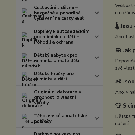
Velikost 
Cestování s dětmi –
umožňova
bezpečné a pohodlné
vybavení na cesty 🚗👶
🌡️ Jso
Doplňky k autosedačkám
Ano, bavl
pro miminka a děti –
Pohodlí a ochrana
🧼 Jak 
Dětský nábytek pro
miminka a malé děti
Doporučuj
své vlast
Dětské hračky pro
miminka a děti
👶 Jsou
Originální dekorace a
Ano, v na
drobnosti z vlastní
výroby
👕 S č
Těhotenské a mateřské
Dětská tr
potřeby
nošení.
Dárkové poukazy pro