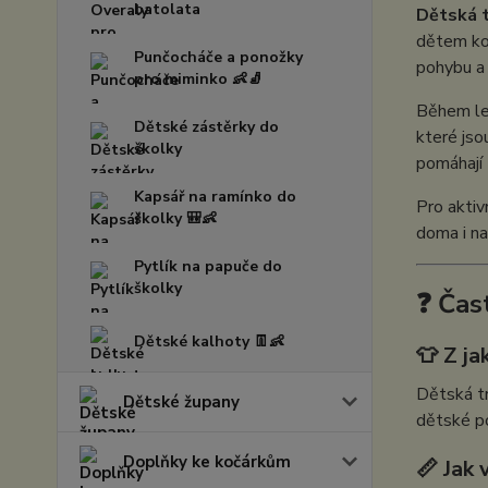
batolata
Dětská t
dětem kom
Punčocháče a ponožky
pohybu a 
pro miminko 👶🧦
Během le
Dětské zástěrky do
které jso
školky
pomáhají 
Kapsář na ramínko do
Pro aktiv
školky 🎒👶
doma i na
Pytlík na papuče do
školky
❓ Čas
Dětské kalhoty 👖👶
👕 Z ja
Dětská tr
Dětské župany
dětské p
Doplňky ke kočárkům
📏 Jak 