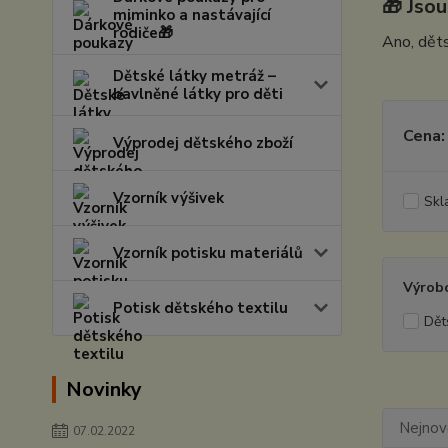
🎁 Jsou
miminko a nastávající
rodiče🎁
Ano, děts
Dětské látky metráž –
bavlněné látky pro děti
Cena:
Výprodej dětského zboží
Vzorník výšivek
Skl
Vzorník potisku materiálů
Výrob
Potisk dětského textilu
Dět
Novinky
Nejnově
07.02.2022