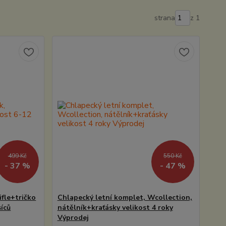
strana
z 1
499 Kč
550 Kč
- 37 %
- 47 %
ifle+tričko
Chlapecký letní komplet, Wcollection,
síců
nátělník+kraťásky velikost 4 roky
Výprodej