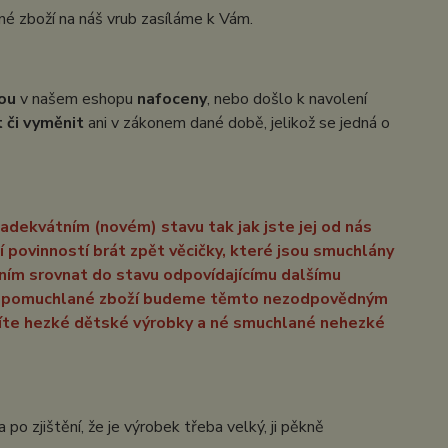
né zboží na náš vrub zasíláme k Vám.
ou
v našem eshopu
nafoceny
, nebo došlo k navolení
t či vyměnit
ani v zákonem dané době, jelikož se jedná o
 adekvátním (novém) stavu tak jak jste jej od nás
í povinností brát zpět věcičky, které jsou smuchlány
ením srovnat do stavu odpovídajícímu dalšímu
é a pomuchlané zboží budeme těmto nezodpovědným
íte hezké dětské výrobky a né smuchlané nehezké
o zjištění, že je výrobek třeba velký, ji pěkně