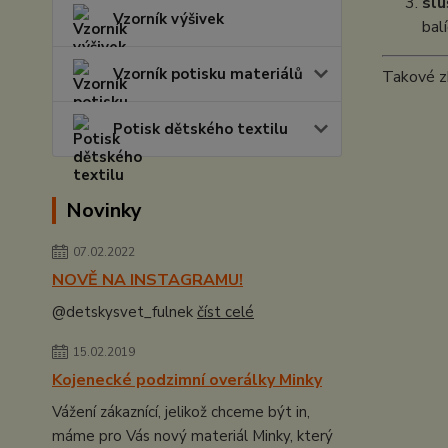
slu
Vzorník výšivek
bal
Vzorník potisku materiálů
Takové zb
Potisk dětského textilu
Novinky
07.02.2022
NOVĚ NA INSTAGRAMU!
@detskysvet_fulnek
číst celé
15.02.2019
Kojenecké podzimní overálky Minky
Vážení zákaznící, jelikož chceme být in,
máme pro Vás nový materiál Minky, který