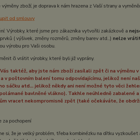
 výměny zboží, je doprava k nám hrazena z Vaší strany a vyměně
upit od smlouvy
í: Výrobky, které jsme pro zákazníka vytvořili zakázkově a
nejs
 prvků ( výšivek, změny rozměrů, změny barev atd...)
nelze vráti
ou výrobu pro Vaši osobu.
nit či vrátit výrobky, které byli již vyprány.
ás taktéž, aby jste nám zboží zasílali zpět či na výměnu v
 a v poštovním balení tomu odpovídajícímu, jelikož není naš
o sáčku atd... jelikož někdy ani není možné tyto věci žehl
 (polámané bavlněné vlákno). Takhle neúhledně zabalen
ům vracet nekompromisně zpět (také očekáváte, že obdrž
 za pochopení
 si, že je velký problém, třeba kombinézku na dítku vyzkoušet a p