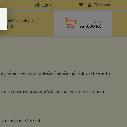
Přihlášení
CZK
 si rady? Zavolejte.
0
ks
za
0,00 Kč
78943
e jména u velikosti oblečení nepřesný, rádi, pakliže je to
ám co nejdříve provedli Váš požadavek, či v zákonem
k nám je na Váš vrub.