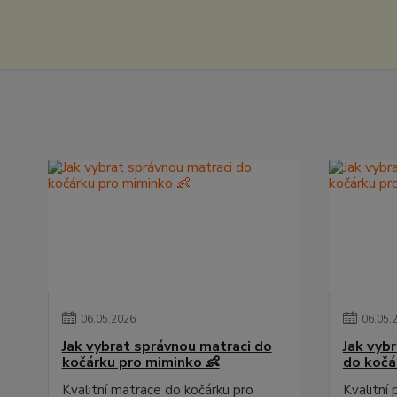
06
.
05
.
2026
06
.
05
.
Jak vybrat správnou matraci do
Jak vyb
kočárku pro miminko 👶
do kočá
Kvalitní matrace do kočárku pro
Kvalitní