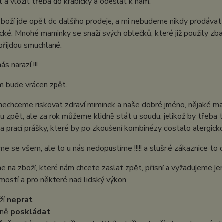
 a vložit třeba do krabičky a odeslat k nám.
boží jde opět do dalšího prodeje, a mi nebudeme nikdy prodávat zb
cké. Mnohé maminky se snaží svých oblečků, které již použily zbav
přijdou smuchlané.
s narazí !!!
im bude vrácen zpět.
echceme riskovat zdraví miminek a naše dobré jméno, nějaké ma
 zpět, ale za rok můžeme klidně stát u soudu, jelikož by třeba
na prací prášky, které by po zkoušení kombinézy dostalo alergicko
 se všem, ale to u nás nedopustíme !!!!! a slušné zákaznice to o
e na zboží, které nám chcete zaslat zpět, přísní a vyžadujeme je
ostí a pro některé nad lidský výkon.
ží
neprat
kně
poskládat