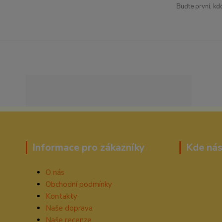
Buďte první, kd
Informace pro zákazníky
Kde nás
O nás
Obchodní podmínky
Kontakty
Naše doprava
Naše recenze