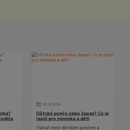
30
.
04
.
2026
inka?
Dětské pončo nebo župan? Co je
rodiče
lepší pro miminka a děti
Vybrat mezi dětským pončem a