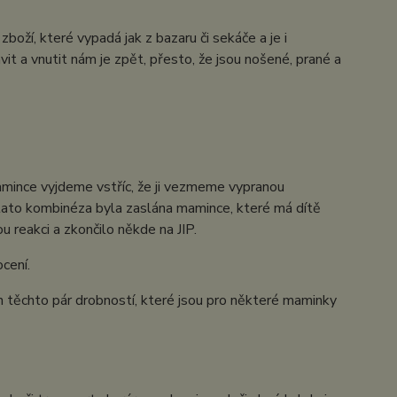
oží, které vypadá jak z bazaru či sekáče a je i
it a vnutit nám je zpět, přesto, že jsou nošené, prané a
mince vyjdeme vstříc, že ji vezmeme vypranou
 tato kombinéza byla zaslána mamince, které má dítě
u reakci a zkončilo někde na JIP.
cení.
n těchto pár drobností, které jsou pro některé maminky