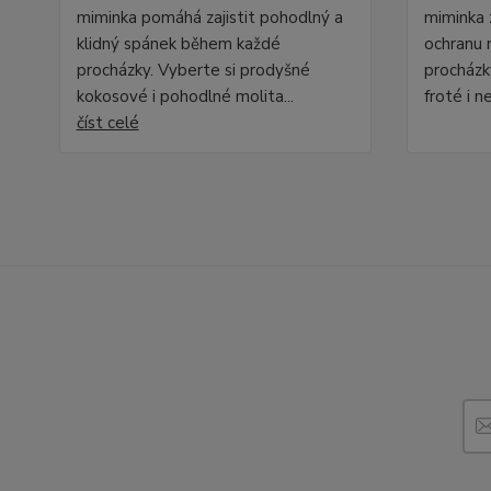
miminka pomáhá zajistit pohodlný a
miminka 
klidný spánek během každé
ochranu
procházky. Vyberte si prodyšné
procházk
kokosové i pohodlné molita...
froté i n
číst celé