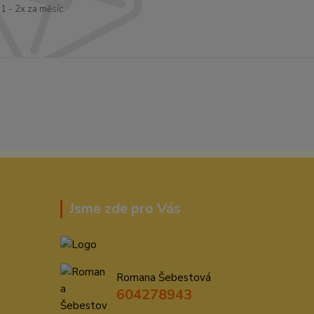
1 - 2x za měsíc.
Jsme zde pro Vás
Romana Šebestová
604278943