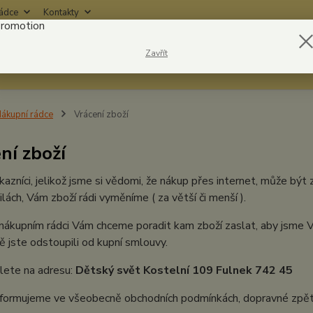
rádce
Kontakty
Nevíte
Zavřít
Hledat
6042
ákupní rádce
Vrácení zboží
ní zboží
kazníci, jelikož jsme si vědomi, že nákup přes internet, může být z
silách, Vám zboží rádi vyměníme ( za větší či menší ).
ákupním rádci Vám chceme poradit kam zboží zaslat, aby jsme V
 jste odstoupili od kupní smlouvy.
lete na adresu:
Dětský svět Kostelní 109 Fulnek 742 45
nformujeme ve všeobecně obchodních podmínkách, dopravné zpět 