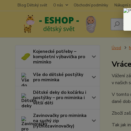
Blog Dětský svět
O nás
Obchodní podmínky
Nákupní 
Úvod
N
Kojenecké potřeby –
kompletní výbavička pro
miminko
Vráce
Vše do dětské postýlky
Vážení zá
pro miminka
v našich 
Dětské deky do kočárku i
V tomto n
postýlky – pro miminka i
dané době
větší děti
Zboží zaš
Zavinovačky pro miminka
na suchý zip
Tak jak i
(rychlozavinovačky)