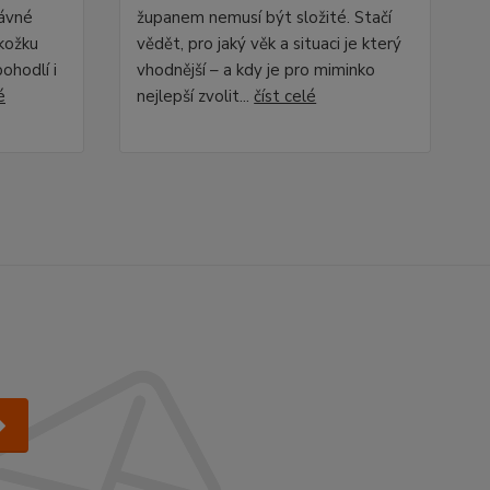
rávné
županem nemusí být složité. Stačí
okožku
vědět, pro jaký věk a situaci je který
ohodlí i
vhodnější – a kdy je pro miminko
é
nejlepší zvolit...
číst celé