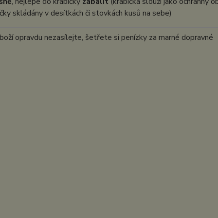
šně
, nejlépe do krabičky
zabalit
(krabička slouží jako ochranný ob
íčky skládány v desítkách či stovkách kusů na sebe)
oží opravdu nezasílejte, šetřete si penízky za marné dopravné