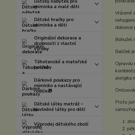
poskládat
Dětský nábytek pro
miminka a malé děti
Vrácené z
Dětské hračky pro
nehygieni
miminka a děti
dokonce 
Originální dekorace a
Bohužel ná
drobnosti z vlastní
výroby
Balíček j
Těhotenské a mateřské
Opravdu n
potřeby
kombinézu
alergika 
Dárkové poukazy pro
miminko a nastávající
Omlouváme
rodiče🎁
Proto jsm
Dětské látky metráž –
samozřejm
bavlněné látky pro děti
zbo
Výprodej dětského zboží
pě