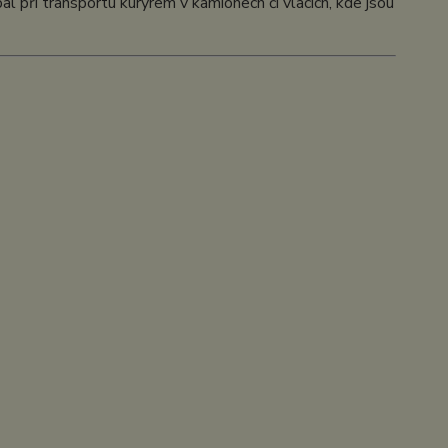
al při transportu kurýrem v kamionech či vlacích, kde jsou