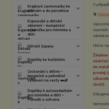
V případě
Krajkové zavinovačky ke
křtinám a do porodnice
🔄
Odsto
Kojenecké a dětské
Upozorněn
oblečení – kompletní
vlastních
výbavička pro miminka a
děti
zakázkov
Nelze vymě
Dětské župany
Žádáme V
Doplňky ke kočárkům
obdrželi
do maléh
Cestování s dětmi –
prodeji
bezpečné a pohodlné
zákazník
vybavení na cesty 🚗👶
zboží).
Doplňky k autosedačkám
Děkujeme
pro miminka a děti –
Pohodlí a ochrana
Nemyslíme