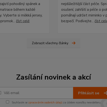
zajistí pohodlný spánek a
nejdůležitější část péče. Sp
 matrace během každé
osušení, zahřátí a péče o p
y. Vyberte si měkká jersey,
pomáhají udržet miminko v p
epromok...
číst celé
bezpečí. Podívejte...
číst cel
Zobrazit všechny články
Zasílání novinek a akcí
Přihlásit se
Souhlasím se
zpracováním osobních údajů
za účelem rozesílky newsletteru.