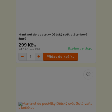
Mantinel do postýlky Dětský svět plátýnkový
žlutý
299 Kč
/
ks
Skladem v e-shopu
247 Kč
bez DPH
Přidat do košíku