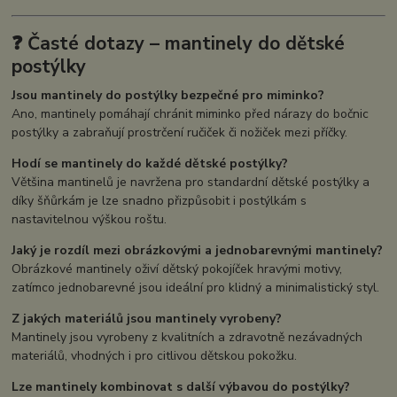
❓ Časté dotazy – mantinely do dětské
postýlky
Jsou mantinely do postýlky bezpečné pro miminko?
Ano, mantinely pomáhají chránit miminko před nárazy do bočnic
postýlky a zabraňují prostrčení ručiček či nožiček mezi příčky.
Hodí se mantinely do každé dětské postýlky?
Většina mantinelů je navržena pro standardní dětské postýlky a
díky šňůrkám je lze snadno přizpůsobit i postýlkám s
nastavitelnou výškou roštu.
Jaký je rozdíl mezi obrázkovými a jednobarevnými mantinely?
Obrázkové mantinely oživí dětský pokojíček hravými motivy,
zatímco jednobarevné jsou ideální pro klidný a minimalistický styl.
Z jakých materiálů jsou mantinely vyrobeny?
Mantinely jsou vyrobeny z kvalitních a zdravotně nezávadných
materiálů, vhodných i pro citlivou dětskou pokožku.
Lze mantinely kombinovat s další výbavou do postýlky?