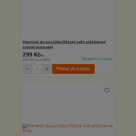
Mantinel do postýlky Dětský svět plátýnkový
zelený lemovaný
299 Kč
/
ks
Skladem v e-shopu
247 Kč
bez DPH
Přidat do košíku