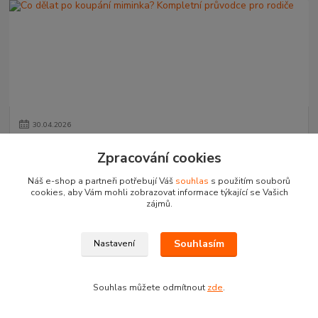
30
.
04
.
2026
Co dělat po koupání miminka? Kompletní průvodce pro
Zpracování cookies
rodiče
Po koupání miminka přichází nejdůležitější část péče. Správné
Náš e-shop a partneři potřebují Váš
souhlas
s použitím souborů
osušení, zahřátí a péče o pokožku pomáhají udržet miminko v
cookies, aby Vám mohli zobrazovat informace týkající se Vašich
pohodlí i bezpečí. Podívejte...
číst celé
zájmů.
Souhlasím
Nastavení
Souhlas můžete odmítnout
zde
.