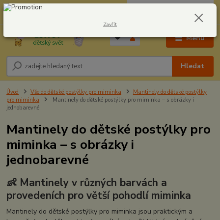
0
ks
CZK
604278943
za
0,00 Kč
Zavřít
Menu
Hledat
Úvod
Vše do dětské postýlky pro miminka
Mantinely do dětské postýlky
pro miminka
Mantinely do dětské postýlky pro miminka – s obrázky i
jednobarevné
Mantinely do dětské postýlky pro
miminka – s obrázky i
jednobarevné
👶 Mantinely v různých barvách a
provedeních pro větší pohodlí miminka
Mantinely do dětské postýlky pro miminka jsou praktickým a