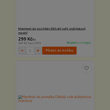
Mantinel do postýlky Dětský svět plátýnkový
modrý
299 Kč
/
ks
Skladem v e-shopu
247 Kč
bez DPH
Přidat do košíku