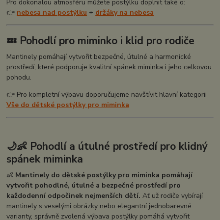
Pro dokonalou atmosféru můžete postýlku doplnit také o:
👉
nebesa nad postýlku
+
držáky na nebesa
💤 Pohodlí pro miminko i klid pro rodiče
Mantinely pomáhají vytvořit bezpečné, útulné a harmonické
prostředí, které podporuje kvalitní spánek miminka i jeho celkovou
pohodu.
👉 Pro kompletní výbavu doporučujeme navštívit hlavní kategorii
Vše do dětské postýlky pro miminka
🌙👶 Pohodlí a útulné prostředí pro klidný
spánek miminka
👶
Mantinely do dětské postýlky pro miminka pomáhají
vytvořit pohodlné, útulné a bezpečné prostředí pro
každodenní odpočinek nejmenších dětí.
Ať už rodiče vybírají
mantinely s veselými obrázky nebo elegantní jednobarevné
varianty, správně zvolená výbava postýlky pomáhá vytvořit