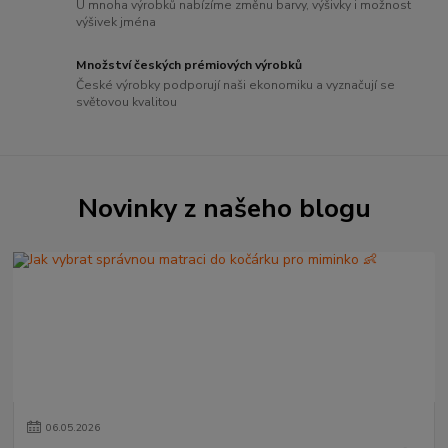
U mnoha výrobků nabízíme změnu barvy, výšivky i možnost
výšivek jména
Množství českých prémiových výrobků
České výrobky podporují naši ekonomiku a vyznačují se
světovou kvalitou
Novinky z našeho blogu
06
.
05
.
2026