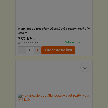
Mantinel do postýlky Dětský svět plátýnkový bílý
360cm
752 Kč
/
ks
Skladem v e-shopu
621 Kč
bez DPH
Přidat do košíku