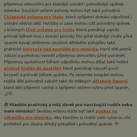
příjemnou atmosféru pro klidnější usínání i pohodlnější spánek
miminka. Součástí večerní pohody mohou být také pohodlná
Chlapecká pyžama pro kluky
, která zpříjemní domácí odpočinek i
usínání větších dětí. Holčičky si zase mohou užít pohodlný spánek
v krásných
Dívčí pyžama pro holky
, která pomáhají zajistit
pohodlí během noci i domácí pohody. Pro ještě klidnější chvíle před
spaním bývají oblíbenou součástí dětského pokojíčku také
praktické
kolotoče nad postýlku pro miminka
, které dítě jemně
zabaví a pomohou navodit příjemnou atmosféru před usínáním.
Příjemnou společnost během odpočinku mohou dělat také hebké
plyšové hračky do postýlky
, které pomáhají navodit pocit
bezpečí a pohodlí během spánku. Po večerním koupání mohou
rodiče děti pohodlně zabalit také do měkkých
dětských županů
,
které děti příjemně zahřejí a zpříjemní večerní rutinu před spaním.
🌙💛
🎁
Hledáte praktický a milý dárek pro nastávající rodiče nebo
malé miminko?
Skvělou volbou může být také
poukaz na
výbavičku pro miminko
, díky kterému si rodiče sami vyberou vše
potřebné pro útulný dětský pokojíček i pohodlný spánek. 💛