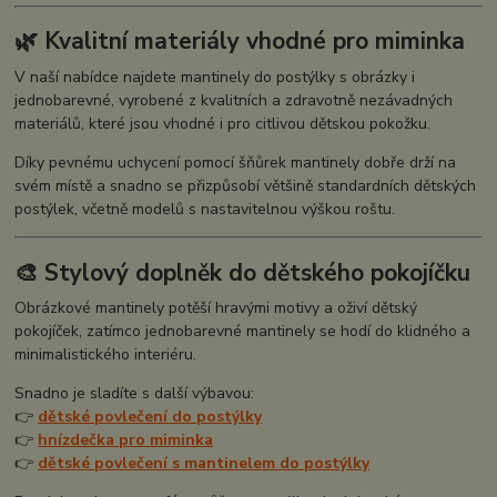
🌿 Kvalitní materiály vhodné pro miminka
V naší nabídce najdete mantinely do postýlky s obrázky i
jednobarevné, vyrobené z kvalitních a zdravotně nezávadných
materiálů, které jsou vhodné i pro citlivou dětskou pokožku.
Díky pevnému uchycení pomocí šňůrek mantinely dobře drží na
svém místě a snadno se přizpůsobí většině standardních dětských
postýlek, včetně modelů s nastavitelnou výškou roštu.
🎨 Stylový doplněk do dětského pokojíčku
Obrázkové mantinely potěší hravými motivy a oživí dětský
pokojíček, zatímco jednobarevné mantinely se hodí do klidného a
minimalistického interiéru.
Snadno je sladíte s další výbavou:
👉
dětské povlečení do postýlky
👉
hnízdečka pro miminka
👉
dětské povlečení s mantinelem do postýlky