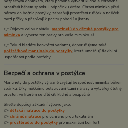
bezpečným doplňkem, který pomáhá vytvořit klidné a chráněné
prostředí během spánku i odpočinku dítěte. Chrání miminko před
nárazy do bočnic postýlky, zabraňují prostrčení ručiček a nožiček
mezi příčky a přispívají k pocitu pohodlí a jistoty.
👉 Objevte celou nabídku
mantinelů do dětské postýlky pro
miminka
a vyberte ten pravý pro vaše miminko 👶
👉 Pokud hledáte konkrétní variantu, doporučujeme také
polštářkové mantinely do postýlky
, které umožňují flexibilní
uspořádání podle potřeby.
Bezpečí a ochrana v postýlce
Mantinely do postýlky výrazně zvyšují bezpečnost miminka během
spánku. Díky měkkému polstrování tlumí nárazy a vytvářejí útulný
prostor, ve kterém se dítě cítí klidně a bezpečně.
Skvěle doplňují základní výbavu jako:
👉
dětská matrace do postýlky
👉
chránič matrace
pro ochranu proti tekutinám
👉
prostěradlo do postýlky
pro maximální komfort