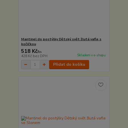
Mantinel do postýlky Dětský svět žlutá vafle s
kočičkou
518 Kč
/
ks
Skladem v e-shopu
428 Kč
bez DPH
Přidat do košíku