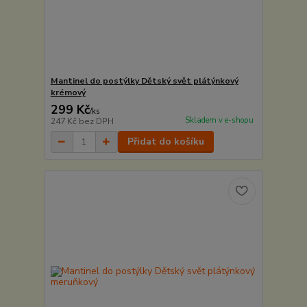
Mantinel do postýlky Dětský svět plátýnkový
krémový
299 Kč
/
ks
Skladem v e-shopu
247 Kč
bez DPH
Přidat do košíku