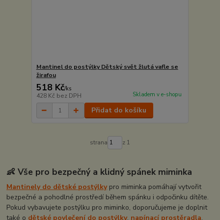
Mantinel do postýlky Dětský svět žlutá vafle se
žirafou
518 Kč
/
ks
Skladem v e-shopu
428 Kč
bez DPH
Přidat do košíku
strana
z 1
👶 Vše pro bezpečný a klidný spánek miminka
Mantinely do dětské postýlky
pro miminka pomáhají vytvořit
bezpečné a pohodlné prostředí během spánku i odpočinku dítěte.
Pokud vybavujete postýlku pro miminko, doporučujeme je doplnit
také o
dětské povlečení do postýlky
,
napínací prostěradla
,