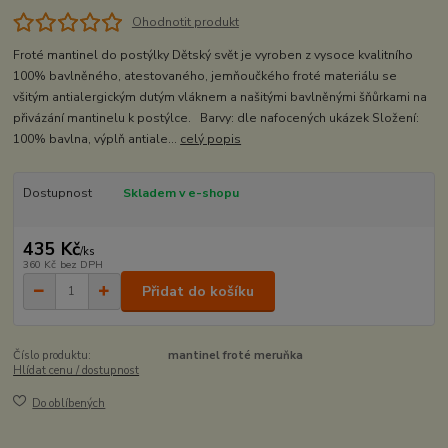
Ohodnotit produkt
Froté mantinel do postýlky Dětský svět je vyroben z vysoce kvalitního
100% bavlněného, atestovaného, jemňoučkého froté materiálu se
všitým antialergickým dutým vláknem a našitými bavlněnými šňůrkami na
přivázání mantinelu k postýlce. Barvy: dle nafocených ukázek Složení:
100% bavlna, výplň antiale...
celý popis
Dostupnost
Skladem v e-shopu
435 Kč
/
ks
360 Kč
bez DPH
Přidat do košíku
Číslo produktu:
mantinel froté meruňka
Hlídat cenu / dostupnost
Do oblíbených