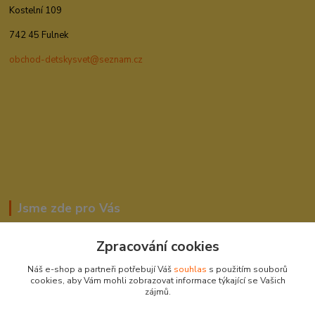
Kostelní 109
742 45 Fulnek
obchod-detskysvet@seznam.cz
Jsme zde pro Vás
Zpracování cookies
Romana Šebestová
Náš e-shop a partneři potřebují Váš
souhlas
s použitím souborů
604278943
cookies, aby Vám mohli zobrazovat informace týkající se Vašich
zájmů.
obchod-detskysvet@seznam.cz