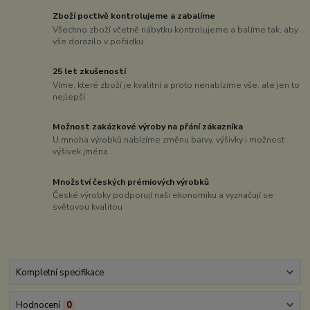
Zboží poctivě kontrolujeme a zabalíme
Všechno zboží včetně nábytku kontrolujeme a balíme tak, aby
vše dorazilo v pořádku
25 let zkušeností
Víme, které zboží je kvalitní a proto nenabízíme vše, ale jen to
nejlepší
Možnost zakázkové výroby na přání zákazníka
U mnoha výrobků nabízíme změnu barvy, výšivky i možnost
výšivek jména
Množství českých prémiových výrobků
České výrobky podporují naši ekonomiku a vyznačují se
světovou kvalitou
Kompletní specifikace
Hodnocení
0