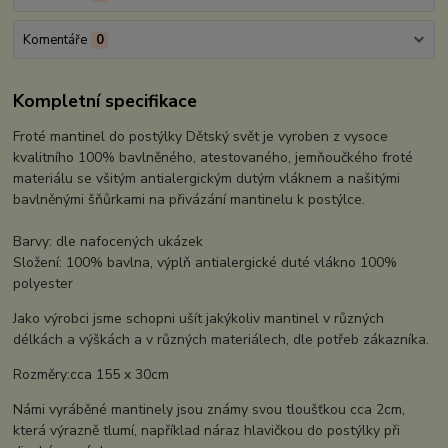
Komentáře
0
Kompletní specifikace
Froté mantinel do postýlky Dětský svět je vyroben z vysoce
kvalitního 100% bavlněného, atestovaného, jemňoučkého froté
materiálu se všitým antialergickým dutým vláknem a našitými
bavlněnými šňůrkami na přivázání mantinelu k postýlce.
Barvy: dle nafocených ukázek
Složení: 100% bavlna, výplň antialergické duté vlákno 100%
polyester
Jako výrobci jsme schopni ušít jakýkoliv mantinel v různých
délkách a výškách a v různých materiálech, dle potřeb zákazníka.
Rozměry:cca 155 x 30cm
Námi vyráběné mantinely jsou známy svou tloušťkou cca 2cm,
která výrazně tlumí, například náraz hlavičkou do postýlky při