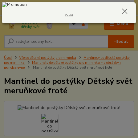
0
ks
CZK
604278943
za
0,00 Kč
Zavřít
Menu
Hledat
Úvod
Vše do dětské postýlky pro miminka
Mantinely do dětské postýlky
pro miminka
Mantinely do dětské postýlky pro miminka – s obrázky i
jednobarevné
Mantinel do postýlky Dětský svět meruňkové froté
Mantinel do postýlky Dětský svět
meruňkové froté