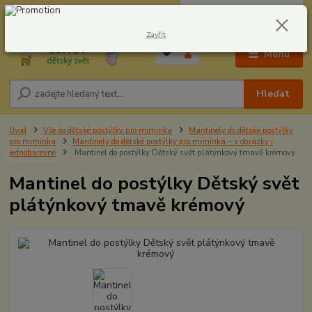
0
ks
CZK
604278943
za
0,00 Kč
Zavřít
Menu
Hledat
Úvod
Vše do dětské postýlky pro miminka
Mantinely do dětské postýlky
pro miminka
Mantinely do dětské postýlky pro miminka – s obrázky i
jednobarevné
Mantinel do postýlky Dětský svět plátýnkový tmavě krémový
Mantinel do postýlky Dětský svět
plátýnkový tmavě krémový