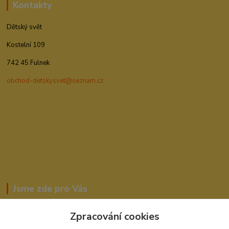
Kontakty
Dětský svět
Kostelní 109
742 45 Fulnek
obchod-detskysvet@seznam.cz
Jsme zde pro Vás
Zpracování cookies
Romana Šebestová