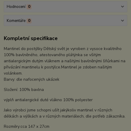
Hodnocení
0
Komentáře
0
Kompletní specifikace
Mantinel do postýlky Dětský svět je vyroben z vysoce kvalitního
100% bavlněného, atestovaného plátýnka se všitým
antialergickým dutým vláknem a našitými bavlněnými šňůrkami na
přivázání mantinelu k postýlce.Mantinel je zdoben našitým
volánkem.
Barvy: dle nafocených ukázek
Složení: 100% bavlna
výplň antialergické duté vlákno 100% polyester
Jako výrobci jsme schopni ušít jakýkoliv mantinel v různých
délkách a výškách a v různých materiálech, dle potřeb zákazníka.
Rozměry:cca 147 x 27cm