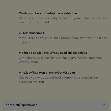
Zboží poctivě kontrolujeme a zabalíme
Všechno zboží včetně nábytku kontrolujeme a balíme tak, aby
vše dorazilo v pořádku
25 let zkušeností
Víme, které zboží je kvalitní a proto nenabízíme vše, ale jen to
nejlepší
Možnost zakázkové výroby na přání zákazníka
U mnoha výrobků nabízíme změnu barvy, výšivky i možnost
výšivek jména
Množství českých prémiových výrobků
České výrobky podporují naši ekonomiku a vyznačují se
světovou kvalitou
Kompletní specifikace