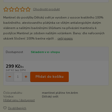
Ohodnotit produkt
Mantinel do postýlky Dětský svět je vyroben z vysoce kvalitního 100%
bavlněného, atestovaného plátýnka se všitým antialergickým dutým
vláknem a našitými bavlněnými šňůrkami na přivázání mantinelu k
postýlce.Mantinel je zdoben našitým volánkem. Barvy: dle nafocených
ukázek Složení: 100% bavlna výplň ...
celý popis
Dostupnost
Skladem v e-shopu
299 Kč
/
ks
247 Kč
bez DPH
Přidat do košíku
Číslo produktu:
mantinel plátno tm.krém
Výrobce:
Dětský svět
Hlídat cenu / dostupnost
Do oblíbených