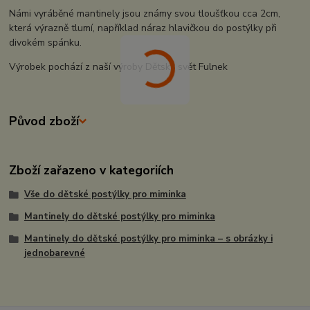
Námi vyráběné mantinely jsou známy svou tloušťkou cca 2cm,
která výrazně tlumí, například náraz hlavičkou do postýlky při
divokém spánku.
Výrobek pochází z naší výroby Dětský svět Fulnek
Původ zboží
Zboží zařazeno v kategoriích
Vše do dětské postýlky pro miminka
Mantinely do dětské postýlky pro miminka
Mantinely do dětské postýlky pro miminka – s obrázky i
jednobarevné