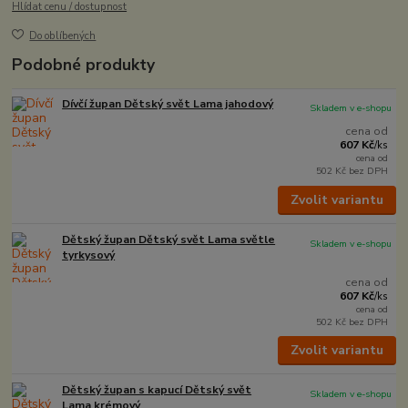
Hlídat cenu / dostupnost
Do oblíbených
Podobné produkty
Dívčí župan Dětský svět Lama jahodový
Skladem v e-shopu
cena od
607 Kč
/
ks
cena od
502 Kč
bez DPH
Zvolit variantu
Dětský župan Dětský svět Lama světle
Skladem v e-shopu
tyrkysový
cena od
607 Kč
/
ks
cena od
502 Kč
bez DPH
Zvolit variantu
Dětský župan s kapucí Dětský svět
Skladem v e-shopu
Lama krémový