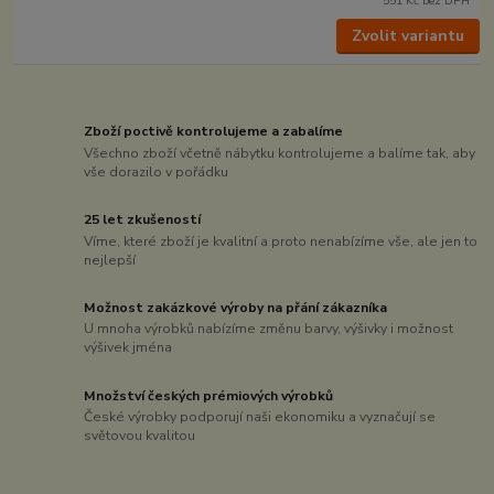
551 Kč
bez DPH
Zvolit variantu
Zboží poctivě kontrolujeme a zabalíme
Všechno zboží včetně nábytku kontrolujeme a balíme tak, aby
vše dorazilo v pořádku
25 let zkušeností
Víme, které zboží je kvalitní a proto nenabízíme vše, ale jen to
nejlepší
Možnost zakázkové výroby na přání zákazníka
U mnoha výrobků nabízíme změnu barvy, výšivky i možnost
výšivek jména
Množství českých prémiových výrobků
České výrobky podporují naši ekonomiku a vyznačují se
světovou kvalitou