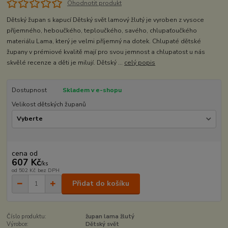
Ohodnotit produkt
Dětský župan s kapucí Dětský svět lamový žlutý je vyroben z vysoce
příjemného, heboučkého, teploučkého, savého, chlupaťoučkého
materiálu Lama, který je velmi příjemný na dotek. Chlupaté dětské
župany v prémiové kvalitě mají pro svou jemnost a chlupatost u nás
skvělé recenze a děti je milují. Dětský ...
celý popis
Dostupnost
Skladem v e-shopu
Velikost dětských županů
cena od
607 Kč
/
ks
od
502 Kč
bez DPH
Přidat do košíku
Číslo produktu:
župan lama žlutý
Výrobce:
Dětský svět