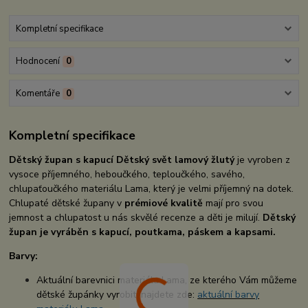
Kompletní specifikace
Hodnocení
0
Komentáře
0
Kompletní specifikace
Dětský župan s kapucí Dětský svět lamový žlutý
je vyroben z
vysoce příjemného, heboučkého, teploučkého, savého,
chlupaťoučkého materiálu Lama, který je velmi příjemný na dotek.
Chlupaté dětské župany v
prémiové kvalitě
mají pro svou
jemnost a chlupatost u nás skvělé recenze a děti je milují.
Dětský
župan je vyráběn s kapucí, poutkama, páskem a kapsami.
Barvy:
Aktuální barevnici materiálu Lama, ze kterého Vám můžeme
dětské župánky vyrobit, najdete zde:
aktuální barvy