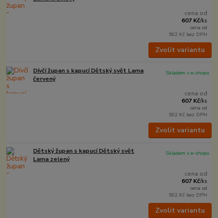
cena od
607 Kč
/
ks
cena od
502 Kč
bez DPH
Zvolit variantu
Dívčí župan s kapucí Dětský svět Lama
Skladem v e-shopu
červený
cena od
607 Kč
/
ks
cena od
502 Kč
bez DPH
Zvolit variantu
Dětský župan s kapucí Dětský svět
Skladem v e-shopu
Lama zelený
cena od
607 Kč
/
ks
cena od
502 Kč
bez DPH
Zvolit variantu