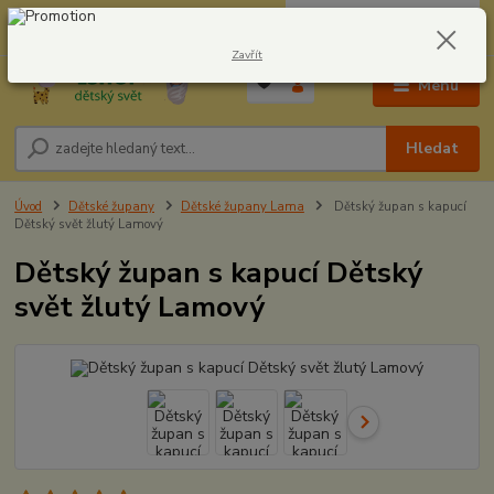
0
ks
CZK
604278943
za
0,00 Kč
Zavřít
Menu
Hledat
Úvod
Dětské župany
Dětské župany Lama
Dětský župan s kapucí
Dětský svět žlutý Lamový
Dětský župan s kapucí Dětský
svět žlutý Lamový