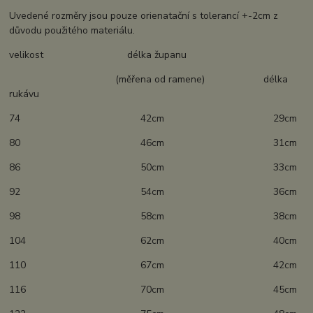
Uvedené rozměry jsou pouze orienatační s tolerancí +-2cm z
důvodu použitého materiálu.
velikost délka županu
(měřena od ramene) délka
rukávu
74 42cm 29cm
80 46cm 31cm
86 50cm 33cm
92 54cm 36cm
98 58cm 38cm
104 62cm 40cm
110 67cm 42cm
116 70cm 45cm