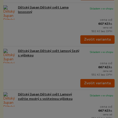
Dětský župan Dětský svět Lama
Skladem v e-shopu
lososový
cena od
607 Kč
/
ks
cena od
502 Kč
bez DPH
Zvolit variantu
Dětský župan Dětský svět lamový šedý
Skladem v e-shopu
s výšivkou
cena od
667 Kč
/
ks
cena od
551 Kč
bez DPH
Zvolit variantu
Dětský župan Dětský svět Lamový
Skladem v e-shopu
světle modrý s volitelnou výšivkou
cena od
667 Kč
/
ks
cena od