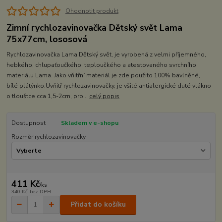
Ohodnotit produkt
Zimní rychlozavinovačka Dětský svět Lama
75x77cm, lososová
Rychlozavinovačka Lama Dětský svět, je vyrobená z velmi příjemného,
hebkého, chlupaťoučkého, teploučkého a atestovaného svrchního
materiálu Lama. Jako vňitřní materiál je zde použito 100% bavlněné,
bílé plátýnko.Uvňitř rychlozavinovačky, je všité antialergické duté vlákno
o tlouštce cca 1,5-2cm, pro...
celý popis
Dostupnost
Skladem v e-shopu
Rozměr rychlozavinovačky
411 Kč
/
ks
340 Kč
bez DPH
Přidat do košíku