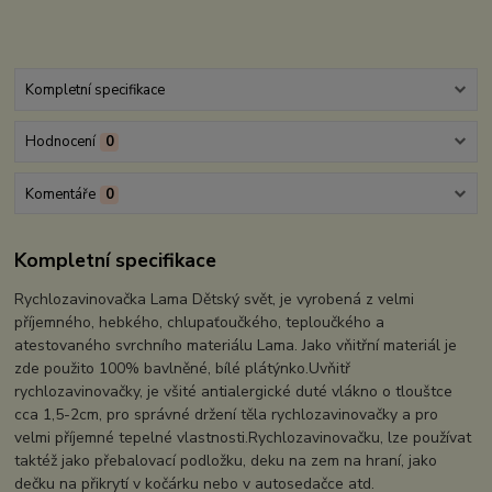
Kompletní specifikace
Hodnocení
0
Komentáře
0
Kompletní specifikace
Rychlozavinovačka Lama Dětský svět, je vyrobená z velmi
příjemného, hebkého, chlupaťoučkého, teploučkého a
atestovaného svrchního materiálu Lama. Jako vňitřní materiál je
zde použito 100% bavlněné, bílé plátýnko.Uvňitř
rychlozavinovačky, je všité antialergické duté vlákno o tlouštce
cca 1,5-2cm, pro správné držení těla rychlozavinovačky a pro
velmi příjemné tepelné vlastnosti.Rychlozavinovačku, lze používat
taktéž jako přebalovací podložku, deku na zem na hraní, jako
dečku na přikrytí v kočárku nebo v autosedačce atd.