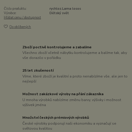
Číslo produktu:
rychloz.Lama losos
Výrobce:
Dětský svět
Hlídat cenu / dostupnost
Do oblíbených
Zboží poctivě kontrolujeme a zabalíme
Všechno zboží včetně nábytku kontrolujeme a balíme tak, aby
vše dorazilo v pořádku
25 let zkušeností
Víme, které zboží je kvalitní a proto nenabízíme vše, ale jen to
nejlepší
Možnost zakázkové výroby na přání zákazníka
U mnoha výrobků nabízíme změnu barvy, výšivky i možnost
výšivek jména
Množství českých prémiových výrobků
České výrobky podporují naši ekonomiku a vyznačují se
světovou kvalitou