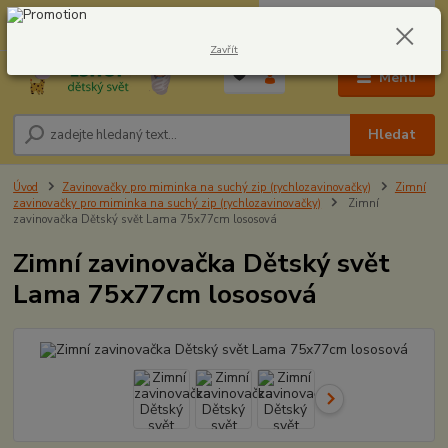
0
ks
CZK
604278943
za
0,00 Kč
Zavřít
Menu
Hledat
Úvod
Zavinovačky pro miminka na suchý zip (rychlozavinovačky)
Zimní
zavinovačky pro miminka na suchý zip (rychlozavinovačky)
Zimní
zavinovačka Dětský svět Lama 75x77cm lososová
Zimní zavinovačka Dětský svět
Lama 75x77cm lososová