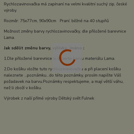
Rychlozavinovačka má zapínaní na velmi kvalitní suchý zip, české
výroby.
Rozměr: 75x77cm, 90x90cm Praní: běžné na 40 stupňů
Možnost změny barvy rychlozavinovačky, dle přiložené barevnice
Lama.
Jak sdělit změnu barvy, výšivku, jméno :
1.Dle přiložené barevnice si vyberte barvu materiálu Lama.
2.Do košíku vložte tuto rychlozavinovačku a při placení košíku
naleznete ...poznámku...do této poznámky, prosím napište Váš
požadavek na barvu.Poznámky respektujeme, a mají větší váhu,
než li zboží v košíku.
Výrobek z naší přímé výroby Dětský svět Fulnek