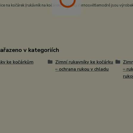
ice na kočárek (rukávník na kočárek), boxerky černosvětlemodré jsou výrobek
zařazeno v kategoriích
ky ke kočárkům
Zimní rukavníky ke kočárku
Zimn
– ochrana rukou v chladu
– ru
ruko