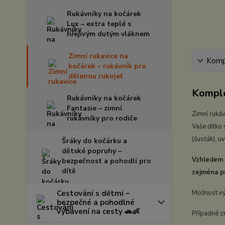
Rukávníky na kočárek
Lux – extra teplé s
hřejivým dutým vláknem
Zimní rukavice na
Kompl
kočárek – rukávník pro
dělenou rukojeť
Komple
Rukávníky na kočárek
Fantasie – zimní
Zimní rukáv
rukávníky pro rodiče
Vaše dítko
(šusťák), u
Šráky do kočárku a
dětské popruhy –
Vzhledem k
bezpečnost a pohodlí pro
dítě
zejména pr
Cestování s dětmi –
Možnost výb
bezpečné a pohodlné
vybavení na cesty 🚗👶
Případné zm