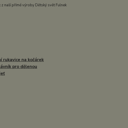
 z naší přímé výroby Dětský svět Fulnek
í rukavice na kočárek
kávník pro dělenou
jeť