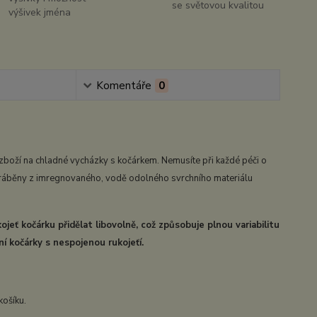
se světovou kvalitou
výšivek jména
Komentáře
0
 zboží na chladné vycházky s kočárkem. Nemusíte při každé péči o
 vyráběny z imregnovaného, vodě odolného svrchního materiálu
ojeť kočárku přidělat libovolně, což způsobuje plnou variabilitu
í kočárky s nespojenou rukojeťí.
košíku.