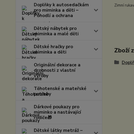
Doplňky k autosedačkám
Zimní rukav
pro miminka a děti –
Pohodlí a ochrana
Dětský nábytek pro
miminka a malé děti
Dětské hračky pro
Zboží 
miminka a děti
Doplň
Originální dekorace a
drobnosti z vlastní
výroby
Těhotenské a mateřské
potřeby
Dárkové poukazy pro
miminko a nastávající
rodiče🎁
Dětské látky metráž –