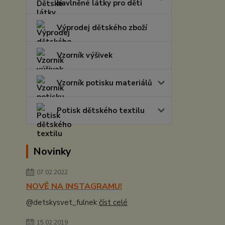
bavlněné látky pro děti
Výprodej dětského zboží
Vzorník výšivek
Vzorník potisku materiálů
Potisk dětského textilu
Novinky
07.02.2022
NOVĚ NA INSTAGRAMU!
@detskysvet_fulnek
číst celé
15.02.2019