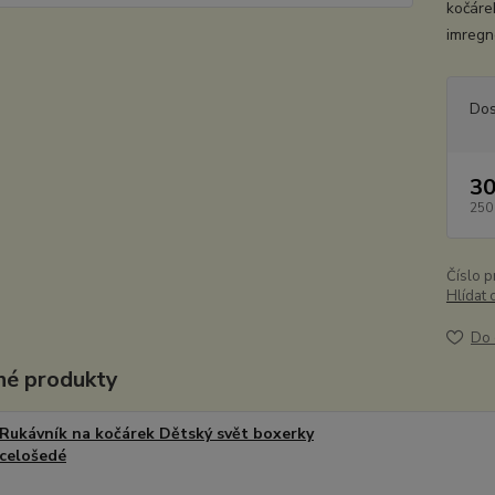
kočáre
imregn
Dos
30
250
Číslo p
Hlídat 
Do 
é produkty
Rukávník na kočárek Dětský svět boxerky
celošedé