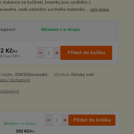
k (rukavice na kočárek), boxerky jsou vyráběny z
ovaného, vodě odolného svrchního materiálu ...
celý popis
tupnost
Skladem v e-shopu
2 Kč
/
ks
Přidat do košíku
 Kč
bez DPH
roduktu:
DSK150sv.modré
Výrobce:
Dětský svět
cenu / dostupnost
oblíbených
Přidat do košíku
Skladem v e-shopu
302 Kč
/
ks