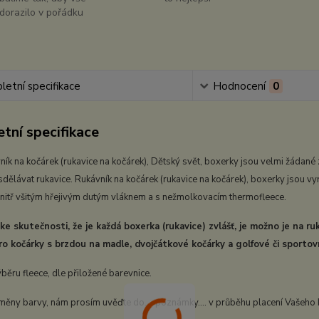
dorazilo v pořádku
etní specifikace
Hodnocení
0
tní specifikace
ník na kočárek (rukavice na kočárek), Dětský svět, boxerky jsou velmi žádané
 sdělávat rukavice. Rukávník na kočárek (rukavice na kočárek), boxerky jsou
vnitř všitým hřejivým dutým vláknem a s nežmolkovacím thermofleece.
e skutečnosti, že je každá boxerka (rukavice) zvlášť, je možno je na ruk
o kočárky s brzdou na madle, dvojčátkové kočárky a golfové či sportovn
ěru fleece, dle přiložené barevnice.
ěny barvy, nám prosím uvěďte do.... poznámky.... v průběhu placení Vašeho 