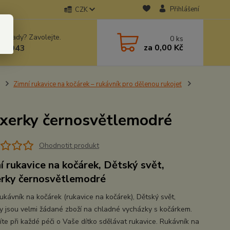
Přihlášení
CZK
 si rady? Zavolejte.
0
ks
za
0,00 Kč
78943
Zimní rukavice na kočárek – rukávník pro dělenou rukojeť
oxerky černosvětlemodré
Ohodnotit produkt
í rukavice na kočárek, Dětský svět,
rky černosvětlemodré
rukávník na kočárek (rukavice na kočárek), Dětský svět,
y jsou velmi žádané zboží na chladné vycházky s kočárkem.
te při každé péči o Vaše dítko sdělávat rukavice. Rukávník na