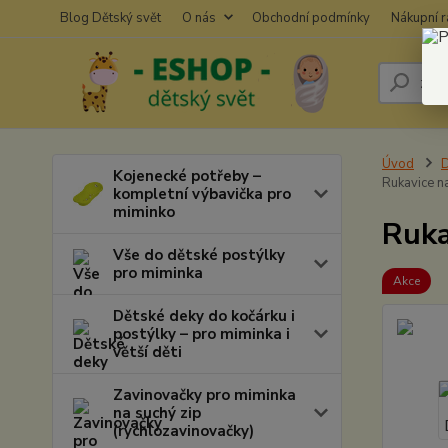
Blog Dětský svět
O nás
Obchodní podmínky
Nákupní 
Úvod
D
Kojenecké potřeby –
Rukavice n
kompletní výbavička pro
miminko
Ruka
Vše do dětské postýlky
pro miminka
Akce
Dětské deky do kočárku i
postýlky – pro miminka i
větší děti
Zavinovačky pro miminka
na suchý zip
(rychlozavinovačky)