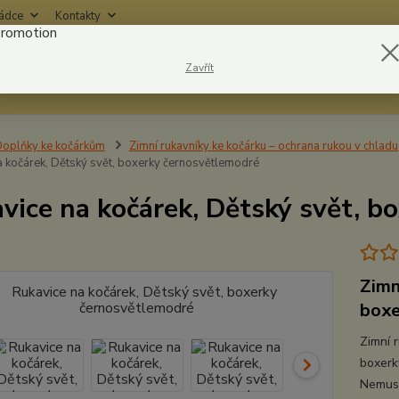
rádce
Kontakty
Nevíte
Zavřít
Hledat
6042
oplňky ke kočárkům
Zimní rukavníky ke kočárku – ochrana rukou v chladu
a kočárek, Dětský svět, boxerky černosvětlemodré
vice na kočárek, Dětský svět, b
Zimn
boxe
Zimní 
boxerk
Nemusí