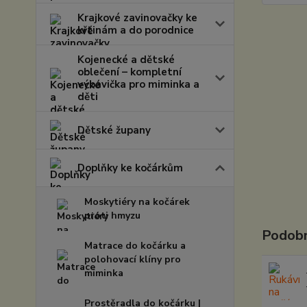
Krajkové zavinovačky ke
křtinám a do porodnice
Kojenecké a dětské
oblečení – kompletní
výbavička pro miminka a
děti
Dětské župany
Doplňky ke kočárkům
Moskytiéry na kočárek
proti hmyzu
Podobn
Matrace do kočárku a
polohovací klíny pro
miminka
Prostěradla do kočárku |