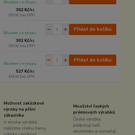
Skladem v e-shopu
302 Kč
/
ks
250 Kč
bez DPH
Přidat do košíku
Skladem v e-shopu
302 Kč
/
ks
250 Kč
bez DPH
Přidat do košíku
Skladem v e-shopu
527 Kč
/
ks
436 Kč
bez DPH
Možnost zakázkové
Množství českých
výroby na přání
prémiových výrobků
zákazníka
České výrobky
U mnoha výrobků
podporují naši
nabízíme změnu barvy,
ekonomiku a vyznačují
výšivky i možnost