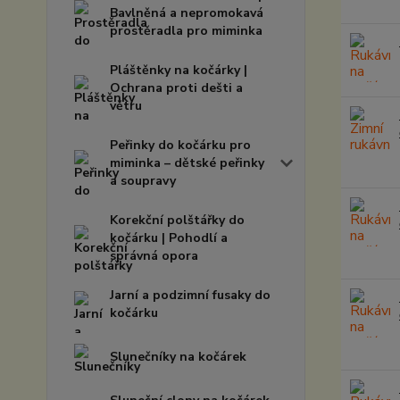
Bavlněná a nepromokavá
prostěradla pro miminka
Pláštěnky na kočárky |
Ochrana proti dešti a
větru
Peřinky do kočárku pro
miminka – dětské peřinky
a soupravy
Korekční polštářky do
kočárku | Pohodlí a
správná opora
Jarní a podzimní fusaky do
kočárku
Slunečníky na kočárek