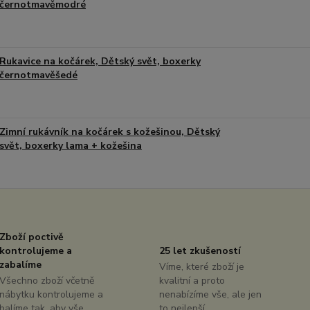
černotmavěmodré
Rukavice na kočárek, Dětský svět, boxerky
černotmavěšedé
Zimní rukávník na kočárek s kožešinou, Dětský
svět, boxerky lama + kožešina
Zboží poctivě
kontrolujeme a
25 let zkušeností
zabalíme
Víme, které zboží je
Všechno zboží včetně
kvalitní a proto
nábytku kontrolujeme a
nenabízíme vše, ale jen
balíme tak, aby vše
to nejlepší