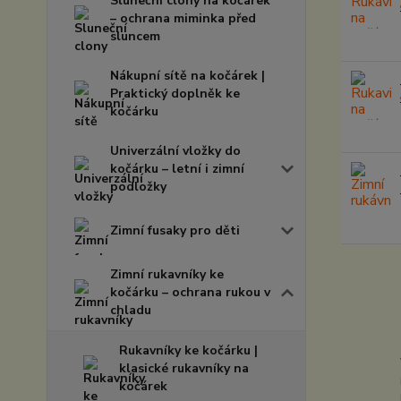
Sluneční clony na kočárek
– ochrana miminka před
sluncem
Nákupní sítě na kočárek |
Praktický doplněk ke
kočárku
Univerzální vložky do
kočárku – letní i zimní
podložky
Zimní fusaky pro děti
Zimní rukavníky ke
kočárku – ochrana rukou v
chladu
Rukavníky ke kočárku |
klasické rukavníky na
kočárek