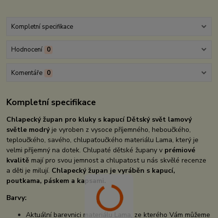
Kompletní specifikace
Hodnocení
0
Komentáře
0
Kompletní specifikace
Chlapecký župan pro kluky s kapucí Dětský svět lamový
světle modrý
je vyroben z vysoce příjemného, heboučkého,
teploučkého, savého, chlupaťoučkého materiálu Lama, který je
velmi příjemný na dotek. Chlupaté dětské župany v
prémiové
kvalitě
mají pro svou jemnost a chlupatost u nás skvělé recenze
a děti je milují.
Chlapecký
župan je vyráběn s kapucí,
poutkama, páskem a kapsami.
Barvy:
Aktuální barevnici materiálu Lama, ze kterého Vám můžeme