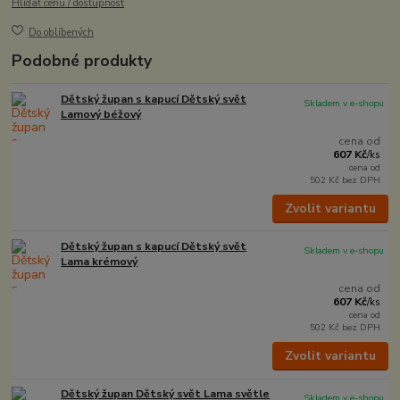
Hlídat cenu / dostupnost
Do oblíbených
Podobné produkty
Dětský župan s kapucí Dětský svět
Skladem v e-shopu
Lamový béžový
cena od
607 Kč
/
ks
cena od
502 Kč
bez DPH
Zvolit variantu
Dětský župan s kapucí Dětský svět
Skladem v e-shopu
Lama krémový
cena od
607 Kč
/
ks
cena od
502 Kč
bez DPH
Zvolit variantu
Dětský župan Dětský svět Lama světle
Skladem v e-shopu