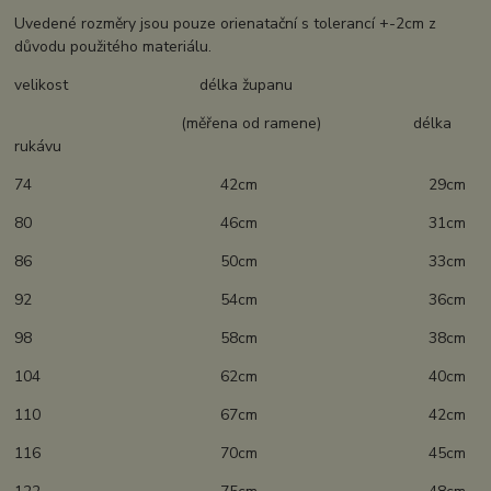
Uvedené rozměry jsou pouze orienatační s tolerancí +-2cm z
důvodu použitého materiálu.
velikost délka županu
(měřena od ramene) délka
rukávu
74 42cm 29cm
80 46cm 31cm
86 50cm 33cm
92 54cm 36cm
98 58cm 38cm
104 62cm 40cm
110 67cm 42cm
116 70cm 45cm