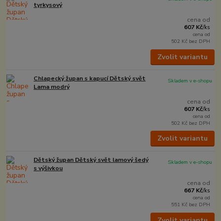
tyrkysový
cena od
607 Kč
/
ks
cena od
502 Kč
bez DPH
Zvolit variantu
Chlapecký župan s kapucí Dětský svět
Skladem v e-shopu
Lama modrý
cena od
607 Kč
/
ks
cena od
502 Kč
bez DPH
Zvolit variantu
Dětský župan Dětský svět lamový šedý
Skladem v e-shopu
s výšivkou
cena od
667 Kč
/
ks
cena od
551 Kč
bez DPH
Zvolit variantu