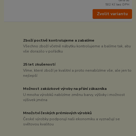
cena od
502 Kč
bez DPH
Zvolit variantu
Zboží poctivě kontrolujeme a zabalíme
Všechno zboží včetně nábytku kontrolujeme a balíme tak, aby
vše dorazilo v pořádku
25 let zkušeností
Víme, které zboží je kvalitní a proto nenabízíme vše, ale jen to
nejlepší
Možnost zakázkové výroby na přání zákazníka
U mnoha výrobků nabízíme změnu barvy, výšivky i možnost
výšivek jména
Množství českých prémiových výrobků
České výrobky podporují naši ekonomiku a vyznačují se
světovou kvalitou