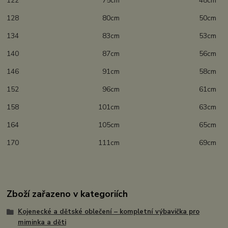
122 75cm 48cm
128 80cm 50cm
134 83cm 53cm
140 87cm 56cm
146 91cm 58cm
152 96cm 61cm
158 101cm 63cm
164 105cm 65cm
170 111cm 69cm
Zboží zařazeno v kategoriích
Kojenecké a dětské oblečení – kompletní výbavička pro
miminka a děti