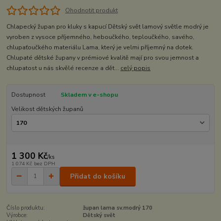
Ohodnotit produkt
Chlapecký župan pro kluky s kapucí Dětský svět lamový světle modrý je
vyroben z vysoce příjemného, heboučkého, teploučkého, savého,
chlupaťoučkého materiálu Lama, který je velmi příjemný na dotek.
Chlupaté dětské župany v prémiové kvalitě mají pro svou jemnost a
chlupatost u nás skvělé recenze a dět...
celý popis
Dostupnost
Skladem v e-shopu
Velikost dětských županů
1 300 Kč
/
ks
1 074 Kč
bez DPH
Přidat do košíku
Číslo produktu:
župan lama sv.modrý 170
Výrobce:
Dětský svět