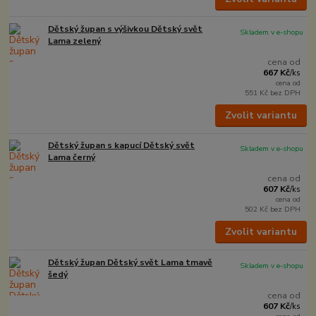
Dětský župan s výšivkou Dětský svět
Skladem v e-shopu
Lama zelený
cena od
667 Kč
/
ks
cena od
551 Kč
bez DPH
Zvolit variantu
Dětský župan s kapucí Dětský svět
Skladem v e-shopu
Lama černý
cena od
607 Kč
/
ks
cena od
502 Kč
bez DPH
Zvolit variantu
Dětský župan Dětský svět Lama tmavě
Skladem v e-shopu
šedý
cena od
607 Kč
/
ks