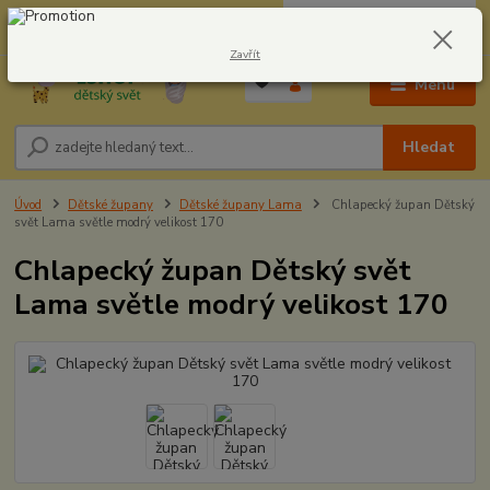
0
ks
CZK
604278943
za
0,00 Kč
Zavřít
Menu
Hledat
Úvod
Dětské župany
Dětské župany Lama
Chlapecký župan Dětský
svět Lama světle modrý velikost 170
Chlapecký župan Dětský svět
Lama světle modrý velikost 170