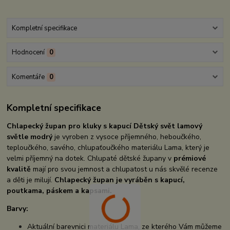
Kompletní specifikace
Hodnocení
0
Komentáře
0
Kompletní specifikace
Chlapecký župan pro kluky s kapucí Dětský svět lamový
světle modrý
je vyroben z vysoce příjemného, heboučkého,
teploučkého, savého, chlupaťoučkého materiálu Lama, který je
velmi příjemný na dotek. Chlupaté dětské župany v
prémiové
kvalitě
mají pro svou jemnost a chlupatost u nás skvělé recenze
a děti je milují.
Chlapecký
župan je vyráběn s kapucí,
poutkama, páskem a kapsami.
Barvy:
Aktuální barevnici materiálu Lama, ze kterého Vám můžeme