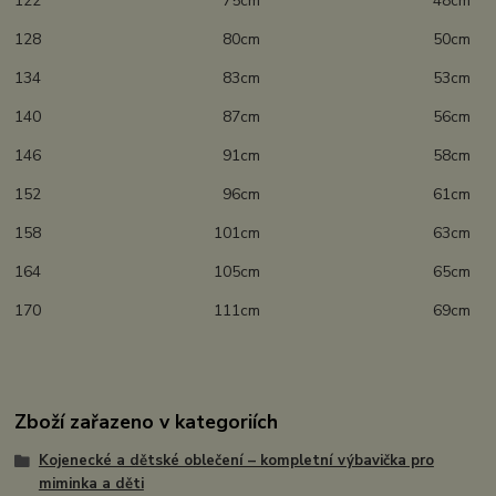
122 75cm 48cm
128 80cm 50cm
134 83cm 53cm
140 87cm 56cm
146 91cm 58cm
152 96cm 61cm
158 101cm 63cm
164 105cm 65cm
170 111cm 69cm
Zboží zařazeno v kategoriích
Kojenecké a dětské oblečení – kompletní výbavička pro
miminka a děti