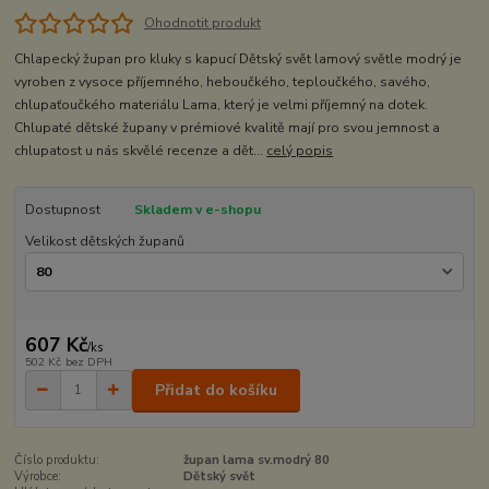
Ohodnotit produkt
Chlapecký župan pro kluky s kapucí Dětský svět lamový světle modrý je
vyroben z vysoce příjemného, heboučkého, teploučkého, savého,
chlupaťoučkého materiálu Lama, který je velmi příjemný na dotek.
Chlupaté dětské župany v prémiové kvalitě mají pro svou jemnost a
chlupatost u nás skvělé recenze a dět...
celý popis
Dostupnost
Skladem v e-shopu
Velikost dětských županů
607 Kč
/
ks
502 Kč
bez DPH
Přidat do košíku
Číslo produktu:
župan lama sv.modrý 80
Výrobce:
Dětský svět