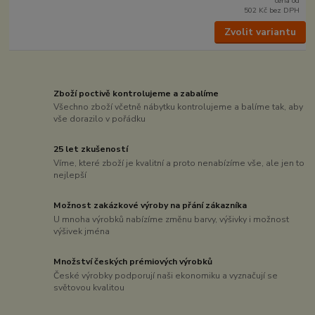
cena od
502 Kč
bez DPH
Zvolit variantu
Zboží poctivě kontrolujeme a zabalíme
Všechno zboží včetně nábytku kontrolujeme a balíme tak, aby
vše dorazilo v pořádku
25 let zkušeností
Víme, které zboží je kvalitní a proto nenabízíme vše, ale jen to
nejlepší
Možnost zakázkové výroby na přání zákazníka
U mnoha výrobků nabízíme změnu barvy, výšivky i možnost
výšivek jména
Množství českých prémiových výrobků
České výrobky podporují naši ekonomiku a vyznačují se
světovou kvalitou