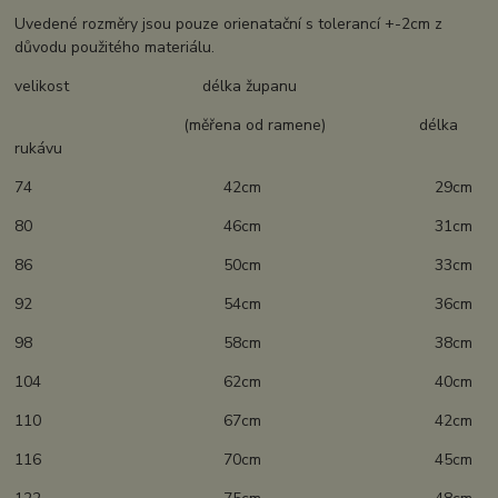
Uvedené rozměry jsou pouze orienatační s tolerancí +-2cm z
důvodu použitého materiálu.
velikost délka županu
(měřena od ramene) délka
rukávu
74 42cm 29cm
80 46cm 31cm
86 50cm 33cm
92 54cm 36cm
98 58cm 38cm
104 62cm 40cm
110 67cm 42cm
116 70cm 45cm