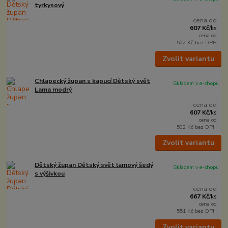
tyrkysový
cena od
607 Kč
/
ks
cena od
502 Kč
bez DPH
Zvolit variantu
Chlapecký župan s kapucí Dětský svět
Skladem v e-shopu
Lama modrý
cena od
607 Kč
/
ks
cena od
502 Kč
bez DPH
Zvolit variantu
Dětský župan Dětský svět lamový šedý
Skladem v e-shopu
s výšivkou
cena od
667 Kč
/
ks
cena od
551 Kč
bez DPH
Zvolit variantu