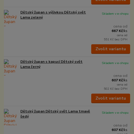
Dětský župan s výšivkou Dětský svět
Skladem v e-shopu
Lama zelený
cena od
667 Kč
/
ks
cena od
551 Kč
bez DPH
Zvolit variantu
Dětský župan s kapucí Dětský svět
Skladem v e-shopu
Lama černý
cena od
607 Kč
/
ks
cena od
502 Kč
bez DPH
Zvolit variantu
Dětský župan Dětský svět Lama tmavě
Skladem v e-shopu
šedý
cena od
607 Kč
/
ks