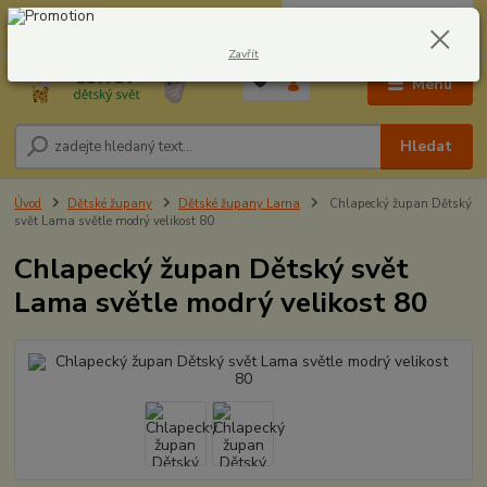
0
ks
CZK
604278943
za
0,00 Kč
Zavřít
Menu
Hledat
Úvod
Dětské župany
Dětské župany Lama
Chlapecký župan Dětský
svět Lama světle modrý velikost 80
Chlapecký župan Dětský svět
Lama světle modrý velikost 80