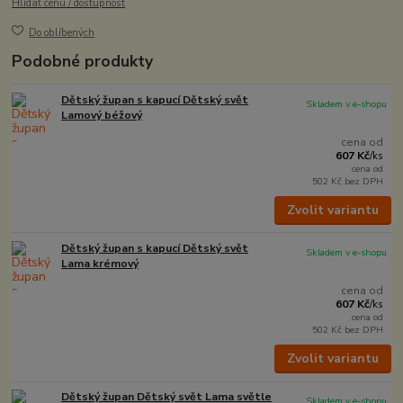
Hlídat cenu / dostupnost
Do oblíbených
Podobné produkty
Dětský župan s kapucí Dětský svět
Skladem v e-shopu
Lamový béžový
cena od
607 Kč
/
ks
cena od
502 Kč
bez DPH
Zvolit variantu
Dětský župan s kapucí Dětský svět
Skladem v e-shopu
Lama krémový
cena od
607 Kč
/
ks
cena od
502 Kč
bez DPH
Zvolit variantu
Dětský župan Dětský svět Lama světle
Skladem v e-shopu