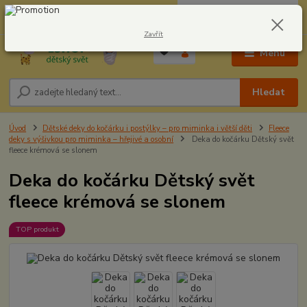
0
ks
CZK
604278943
za
0,00 Kč
Zavřít
Menu
Hledat
Úvod
Dětské deky do kočárku i postýlky – pro miminka i větší děti
Fleece
deky s výšivkou pro miminka – hřejivé a osobní
Deka do kočárku Dětský svět
fleece krémová se slonem
Deka do kočárku Dětský svět
fleece krémová se slonem
TOP produkt