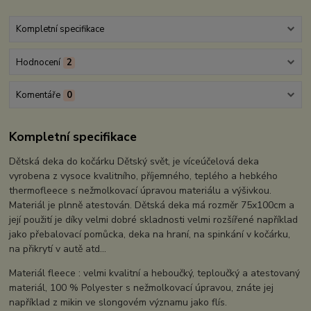
Kompletní specifikace
Hodnocení
2
Komentáře
0
Kompletní specifikace
Dětská deka do kočárku Dětský svět, je víceúčelová deka
vyrobena z vysoce kvalitního, příjemného, teplého a hebkého
thermofleece s nežmolkovací úpravou materiálu a výšivkou.
Materiál je plnně atestován. Dětská deka má rozměr 75x100cm a
její použití je díky velmi dobré skladnosti velmi rozšířené například
jako přebalovací pomůcka, deka na hraní, na spinkání v kočárku,
na přikrytí v autě atd...
Materiál fleece : velmi kvalitní a heboučký, teploučký a atestovaný
materiál, 100 % Polyester s nežmolkovací úpravou, znáte jej
například z mikin ve slongovém významu jako flís.