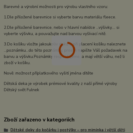
Barevné a výrobní možnosti pro výrobu vlastního vzoru:
1.Dle přiložené barevnice si vyberte barvu materiálu fleece.
2.Dle přiložené barevnice, nebo v hlavní nabídce ...výšivky.... si
vyberte výšivku, a pouvažujte nad barvou vyšívací nitě.
3.Do košíku vložte jakoukoliv deku a při placení košíku naleznete
...poznámku...do této poznámky, prosím napište Váš požadavek na
barvu a výšivku.Poznámky respektujeme, a mají větší váhu, než li
zboží v košíku.
Nově: možnost příplatkového vyšití jména dítěte
Dětská deka je výrobek prémiové kvality z naší přímé výroby
Dětský svět Fulnek
Zboží zařazeno v kategoriích
Dětské deky do kočárku i postýlky – pro miminka i větší děti