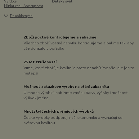
Výrobce:
Dětský svět
Hlídat cenu / dostupnost
Do oblíbených
Zboží poctivě kontrolujeme a zabalíme
Všechno zboží včetně nábytku kontrolujeme a balíme tak, aby
vše dorazilo v pořádku
25 let zkušeností
Víme, které zboží je kvalitní a proto nenabízíme vše, ale jen to
nejlepší
Možnost zakázkové výroby na přání zákazníka
U mnoha výrobků nabízíme změnu barvy, výšivky i možnost
výšivek jména
Množství českých prémiových výrobků
České výrobky podporují naši ekonomiku a vyznačují se
světovou kvalitou