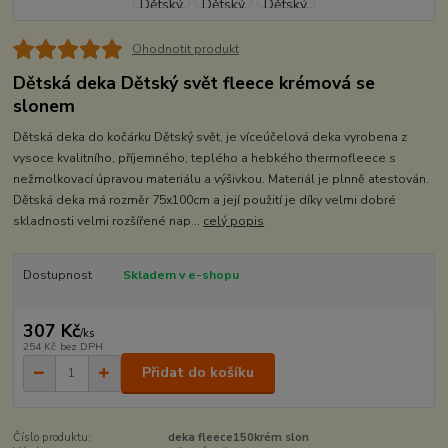
Ohodnotit produkt
Dětská deka Dětský svět fleece krémová se
slonem
Dětská deka do kočárku Dětský svět, je víceúčelová deka vyrobena z
vysoce kvalitního, příjemného, teplého a hebkého thermofleece s
nežmolkovací úpravou materiálu a výšivkou. Materiál je plnně atestován.
Dětská deka má rozměr 75x100cm a její použití je díky velmi dobré
skladnosti velmi rozšířené nap...
celý popis
Dostupnost
Skladem v e-shopu
307 Kč
/
ks
254 Kč
bez DPH
Přidat do košíku
Číslo produktu:
deka fleece150krém slon