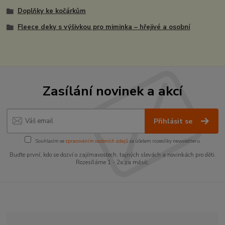
Doplňky ke kočárkům
Fleece deky s výšivkou pro miminka – hřejivé a osobní
Zasílání novinek a akcí
Přihlásit se
Souhlasím se
zpracováním osobních údajů
za účelem rozesílky newsletteru.
Buďte první, kdo se dozví o zajímavostech, tajných slevách a novinkách pro děti.
Rozesíláme 1 - 2x za měsíc.