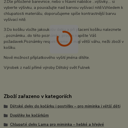
2.Dle přiložené barevnice, nebo v hlavní nabídce ...výšivky.... si
vyberte výšivku, a pouvažujte nad barvou vyšívací nitě.Vzhledem k
chlupatosti materiálu, doporučujeme spíše kontrastnější barvu
vyšívací nitě.
3.Do košíku vložte jakoukoliv deku a při placení košíku naleznete
...poznámku...do této poznámky, prosím napište Váš
požadavek.Poznámky respektujeme, a mají větší váhu, nežli zboží v
košíku.
Nově možnost příplatkového vyšití jména dítěte.
Výrobek z naší přímé výroby Dětský svět Fulnek
Zboží zařazeno v kategoriích
Dětské deky do kočárku i postýlky – pro miminka i větší děti
Doplňky ke kočárkům
Chlupaté deky Lama pro miminka – hebké a hřejivé