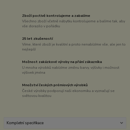
Zboží poctivě kontrolujeme a zabalíme
Všechno zboží včetně nábytku kontrolujeme a balíme tak, aby
vše dorazilo v pořádku
25 let zkušeností
Víme, které zboží je kvalitní a proto nenabízíme vše, ale jen to
nejlepší
Možnost zakázkové výroby na přání zákazníka
U mnoha výrobků nabízíme změnu barvy, výšivky i možnost
výšivek jména
Množství českých prémiových výrobků
České výrobky podporují naši ekonomiku a vyznačují se
světovou kvalitou
Kompletní specifikace