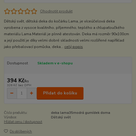
Ohodnotit produkt
Dětský svět, dětská deka do kočárku Lama, je víceúčelová deka
vyrobena z vysoce kvalitního, příjemného, teplého a chlupaťoučkého
materiálu Lama.Materiál je plnně atestován. Deka má rozměr 90x100cm
a její použití je díky velmi dobré skladnosti velmi rozšířené například
jako přebalovací pomůcka, deka...
celý popis
Dostupnost
Skladem v e-shopu
394 Kč
/
ks
326 Kč
bez DPH
Přidat do košíku
Číslo produktu:
deka lama35modrá gumídek doma
Výrobce:
Dětský svět
Hlídat cenu / dostupnost
Do oblíbených