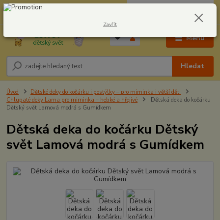
0
ks
CZK
604278943
za
0,00 Kč
Zavřít
Menu
Hledat
Úvod
Dětské deky do kočárku i postýlky – pro miminka i větší děti
Chlupaté deky Lama pro miminka – hebké a hřejivé
Dětská deka do kočárku
Dětský svět Lamová modrá s Gumídkem
Dětská deka do kočárku Dětský
svět Lamová modrá s Gumídkem