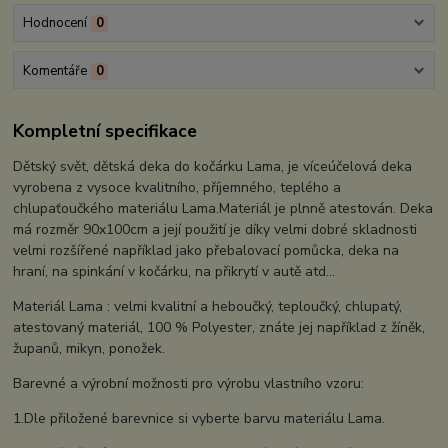
Hodnocení
0
Komentáře
0
Kompletní specifikace
Dětský svět, dětská deka do kočárku Lama, je víceúčelová deka
vyrobena z vysoce kvalitního, příjemného, teplého a
chlupaťoučkého materiálu Lama.Materiál je plnně atestován. Deka
má rozměr 90x100cm a její použití je díky velmi dobré skladnosti
velmi rozšířené například jako přebalovací pomůcka, deka na
hraní, na spinkání v kočárku, na přikrytí v autě atd...
Materiál Lama : velmi kvalitní a heboučký, teploučký, chlupatý,
atestovaný materiál, 100 % Polyester, znáte jej například z žíněk,
županů, mikyn, ponožek.
Barevné a výrobní možnosti pro výrobu vlastního vzoru:
1.Dle přiložené barevnice si vyberte barvu materiálu Lama.