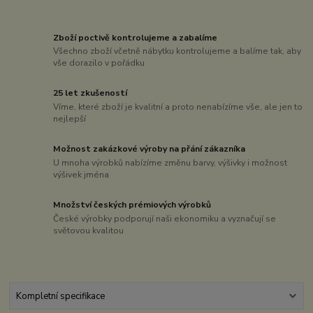
Zboží poctivě kontrolujeme a zabalíme
Všechno zboží včetně nábytku kontrolujeme a balíme tak, aby
vše dorazilo v pořádku
25 let zkušeností
Víme, které zboží je kvalitní a proto nenabízíme vše, ale jen to
nejlepší
Možnost zakázkové výroby na přání zákazníka
U mnoha výrobků nabízíme změnu barvy, výšivky i možnost
výšivek jména
Množství českých prémiových výrobků
České výrobky podporují naši ekonomiku a vyznačují se
světovou kvalitou
Kompletní specifikace