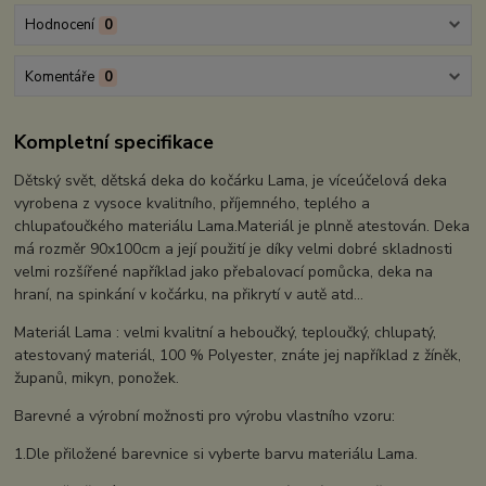
Hodnocení
0
Komentáře
0
Kompletní specifikace
Dětský svět, dětská deka do kočárku Lama, je víceúčelová deka
vyrobena z vysoce kvalitního, příjemného, teplého a
chlupaťoučkého materiálu Lama.Materiál je plnně atestován. Deka
má rozměr 90x100cm a její použití je díky velmi dobré skladnosti
velmi rozšířené například jako přebalovací pomůcka, deka na
hraní, na spinkání v kočárku, na přikrytí v autě atd...
Materiál Lama : velmi kvalitní a heboučký, teploučký, chlupatý,
atestovaný materiál, 100 % Polyester, znáte jej například z žíněk,
županů, mikyn, ponožek.
Barevné a výrobní možnosti pro výrobu vlastního vzoru:
1.Dle přiložené barevnice si vyberte barvu materiálu Lama.