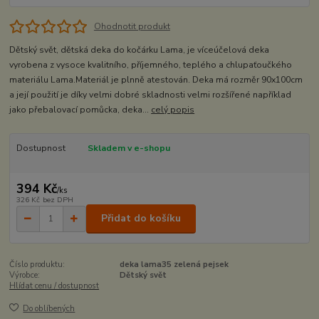
Ohodnotit produkt
Dětský svět, dětská deka do kočárku Lama, je víceúčelová deka
vyrobena z vysoce kvalitního, příjemného, teplého a chlupaťoučkého
materiálu Lama.Materiál je plnně atestován. Deka má rozměr 90x100cm
a její použití je díky velmi dobré skladnosti velmi rozšířené například
jako přebalovací pomůcka, deka...
celý popis
Dostupnost
Skladem v e-shopu
394 Kč
/
ks
326 Kč
bez DPH
Přidat do košíku
Číslo produktu:
deka lama35 zelená pejsek
Výrobce:
Dětský svět
Hlídat cenu / dostupnost
Do oblíbených