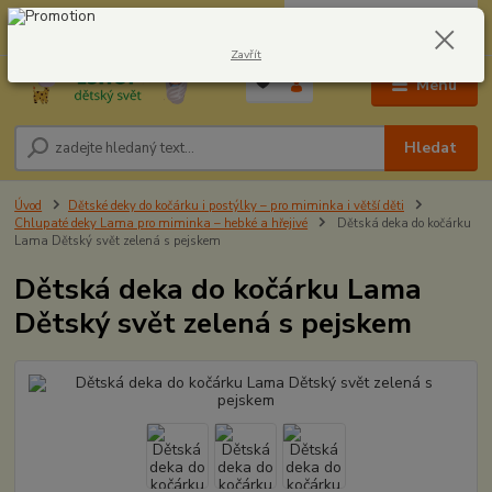
0
ks
CZK
604278943
za
0,00 Kč
Zavřít
Menu
Hledat
Úvod
Dětské deky do kočárku i postýlky – pro miminka i větší děti
Chlupaté deky Lama pro miminka – hebké a hřejivé
Dětská deka do kočárku
Lama Dětský svět zelená s pejskem
Dětská deka do kočárku Lama
Dětský svět zelená s pejskem