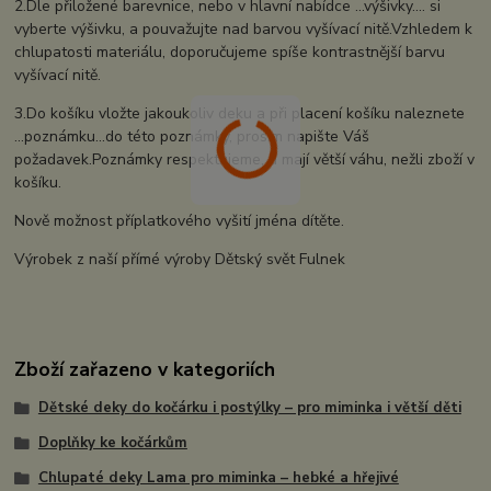
2.Dle přiložené barevnice, nebo v hlavní nabídce ...výšivky.... si
vyberte výšivku, a pouvažujte nad barvou vyšívací nitě.Vzhledem k
chlupatosti materiálu, doporučujeme spíše kontrastnější barvu
vyšívací nitě.
3.Do košíku vložte jakoukoliv deku a při placení košíku naleznete
...poznámku...do této poznámky, prosím napište Váš
požadavek.Poznámky respektujeme, a mají větší váhu, nežli zboží v
košíku.
Nově možnost příplatkového vyšití jména dítěte.
Výrobek z naší přímé výroby Dětský svět Fulnek
Zboží zařazeno v kategoriích
Dětské deky do kočárku i postýlky – pro miminka i větší děti
Doplňky ke kočárkům
Chlupaté deky Lama pro miminka – hebké a hřejivé