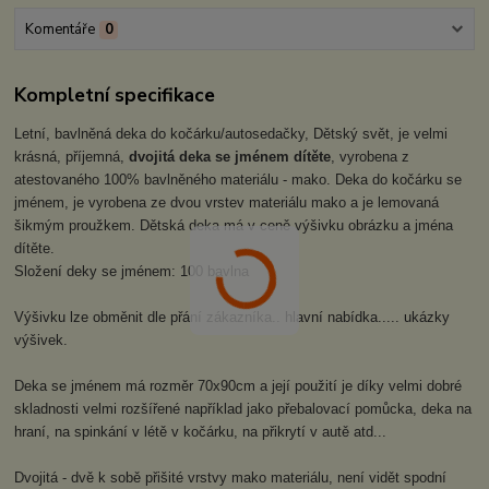
Komentáře
0
Kompletní specifikace
Letní, bavlněná deka do kočárku/autosedačky, Dětský svět, je velmi
krásná, příjemná,
dvojitá deka se jménem dítěte
, vyrobena z
atestovaného 100% bavlněného materiálu - mako. Deka do kočárku se
jménem, je vyrobena ze dvou vrstev materiálu mako a je lemovaná
šikmým proužkem. Dětská deka má v ceně výšivku obrázku a jména
dítěte.
Složení deky se jménem: 100 bavlna
Výšivku lze obměnit dle přání zákazníka.. hlavní nabídka..... ukázky
výšivek.
Deka se jménem má rozměr 70x90cm a její použití je díky velmi dobré
skladnosti velmi rozšířené například jako přebalovací pomůcka, deka na
hraní, na spinkání v létě v kočárku, na přikrytí v autě atd...
Dvojitá - dvě k sobě přišité vrstvy mako materiálu, není vidět spodní