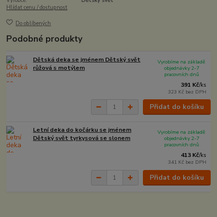
Výrobce:
Dětský svět
Hlídat cenu / dostupnost
Do oblíbených
Podobné produkty
Dětská deka se jménem Dětský svět
Vyrobíme na základě
růžová s motýlem
objednávky 2-7
pracovních dnů
391 Kč
/
ks
323 Kč
bez DPH
Přidat do košíku
Letní deka do kočárku se jménem
Vyrobíme na základě
Dětský svět tyrkysová se slonem
objednávky 2-7
pracovních dnů
413 Kč
/
ks
341 Kč
bez DPH
Přidat do košíku