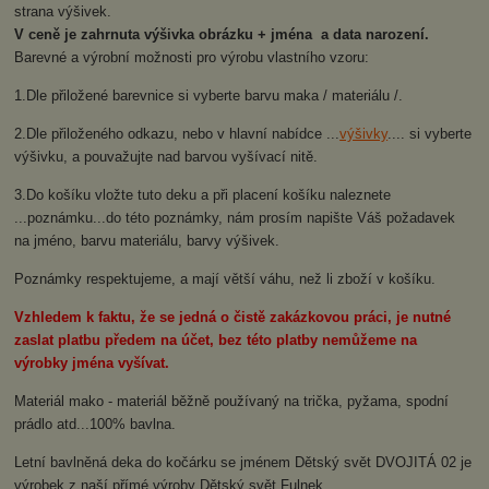
strana výšivek.
V ceně je zahrnuta výšivka obrázku + jména a data narození.
Barevné a výrobní možnosti pro výrobu vlastního vzoru:
1.Dle přiložené barevnice si vyberte barvu maka / materiálu /.
2.Dle přiloženého odkazu, nebo v hlavní nabídce ...
výšivky
.... si vyberte
výšivku, a pouvažujte nad barvou vyšívací nitě.
3.Do košíku vložte tuto deku a při placení košíku naleznete
...poznámku...do této poznámky, nám prosím napište Váš požadavek
na jméno, barvu materiálu, barvy výšivek.
Poznámky respektujeme, a mají větší váhu, než li zboží v košíku.
Vzhledem k faktu, že se jedná o čistě zakázkovou práci, je nutné
zaslat platbu předem na účet, bez této platby nemůžeme na
výrobky jména vyšívat.
Materiál mako - materiál běžně používaný na trička, pyžama, spodní
prádlo atd...100% bavlna.
Letní bavlněná deka do kočárku se jménem Dětský svět DVOJITÁ 02 je
výrobek z naší přímé výroby Dětský svět Fulnek