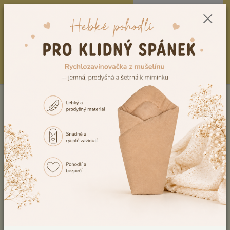
0
ks
CZK
604278943
za
0,00 Kč
Menu
Hledat
Úvod
Dětské deky do kočárku i postýlky – pro miminka i větší děti
Dětské
deky se jménem
Dětská deka se jménem a datem narození Dětský svět
DVOJITÁ 02
Dětská deka se jménem a datem
narození Dětský svět DVOJITÁ 02
Akce