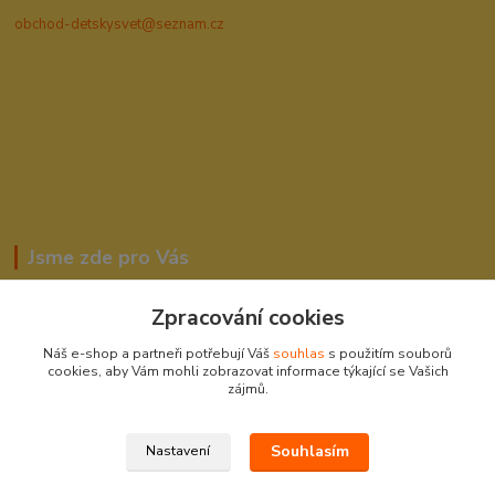
obchod-detskysvet@seznam.cz
Jsme zde pro Vás
Zpracování cookies
Romana Šebestová
Náš e-shop a partneři potřebují Váš
souhlas
s použitím souborů
604278943
cookies, aby Vám mohli zobrazovat informace týkající se Vašich
zájmů.
obchod-detskysvet@seznam.cz
Souhlasím
Nastavení