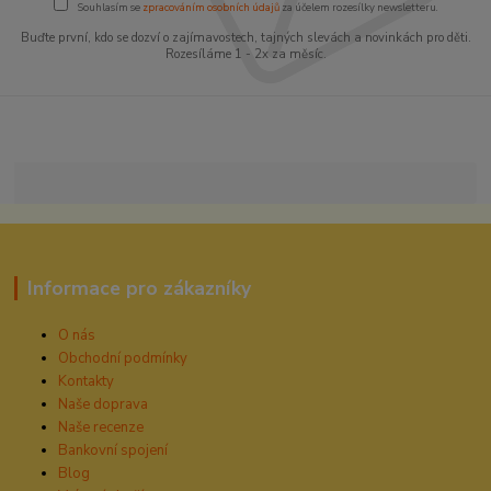
Souhlasím se
zpracováním osobních údajů
za účelem rozesílky newsletteru.
Buďte první, kdo se dozví o zajímavostech, tajných slevách a novinkách pro děti.
Rozesíláme 1 - 2x za měsíc.
Informace pro zákazníky
O nás
Obchodní podmínky
Kontakty
Naše doprava
Naše recenze
Bankovní spojení
Blog