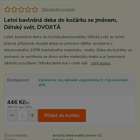
Ohodnotit produkt
Letní bavlněná deka do kočárku se jménem,
Dětský svět, DVOJITÁ
Letní, bavlněná deka do kočárku/autosedačky, Dětský svět, je velmi
krásná, příjemná, dvojitá deka se jménem dítěte, vyrobena z
atestovaného 100% bavlněného materiálu - mako. Deka do kočárku se
jménem, je vyrobena ze dvou vrstev materiálu mako a je lemovaná
šikmým proužkem. Dětská deka má v ceně výši...
celý popis
Dostupnost
Vyrobíme na základě objednávky 2-7 pracovních
dnů
446 Kč
/
ks
369 Kč
bez DPH
Přidat do košíku
Číslo produktu:
dvojitá deka mako jméno 02