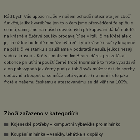
Rád bych Vás upozorňil, že v našem ochodě naleznete jen zboží
funkční, jelikož vyrábíme jen to o čem jsme přesvědčení že splňuje
co má, sami jsme na našich dovolených při kupování dárků naletěli
na krásné a čučavé osušky prodávající se v Itálii či na Krétě ale o
jejich užitné hodnotě nemůže být řeč. Tyto krásné osušky koupené
na pláži či ve stánku s osuškama v podstatě nesuší, jelikož nesají
vodu a krásná z Kréty s motivem Jim Beam (dárek pro zeťáka)
dokonce při utírání pouští černé froté (normálně to froté vypadává
a on pak vypadá jak černý pudl) a tak člověk může vlézt do sprchy
opětovně a koupelna se může celá vytírat :-) no není froté jako
froté a našemu českému a atestovanému se dá věřit na 100%.
Zboží zařazeno v kategoriích
Kojenecké potřeby – kompletní výbavička pro miminko
Koupání miminka – vaničky, lehátka a doplňky