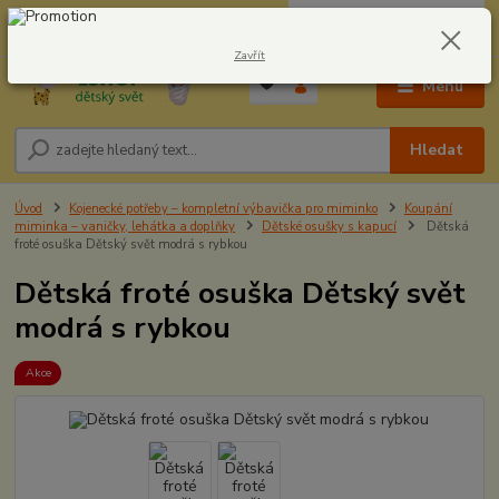
0
ks
CZK
604278943
za
0,00 Kč
Zavřít
Menu
Hledat
Úvod
Kojenecké potřeby – kompletní výbavička pro miminko
Koupání
miminka – vaničky, lehátka a doplňky
Dětské osušky s kapucí
Dětská
froté osuška Dětský svět modrá s rybkou
Dětská froté osuška Dětský svět
modrá s rybkou
Akce