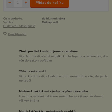
Přidat do košíku
Číslo produktu:
do hf. mod.rybka
Výrobce:
Dětský svět
Hlídat cenu / dostupnost
Do oblíbených
Zboží poctivě kontrolujeme a zabalíme
Všechno zboží včetně nábytku kontrolujeme a balíme tak, aby
vše dorazilo v pořádku
25 let zkušeností
Víme, které zboží je kvalitní a proto nenabízíme vše, ale jen to
nejlepší
Možnost zakázkové výroby na přání zákazníka
U mnoha výrobků nabízíme změnu barvy, výšivky i možnost
výšivek jména
Množství českých prémiových výrobků