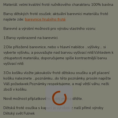
Materiál: velmi kvalitní froté ručníkového charakteru 100% bavlna
Barvy dětských froté osušek: aktuální barevnici materiálu froté
najdete zde:
barevnice hrubého froté
Barevné a výrobní možnosti pro výrobu vlastního vzoru:
1.Barvy vyobrazené na barevnici
2.Dle přiložené barevnice, nebo v hlavní nabídce ...výšivky.... si
vyberte výšivku, a pouvažujte nad barvou vyšívací nitě.Vzhledem k
chlupatosti materiálu, doporučujeme spíše kontrastnější barvu
vyšívací nitě.
3.Do košíku vložte jakoukoliv froté dětskou osušku a při placení
košíku naleznete ...poznámku...do této poznámky, prosím napište
Váš požadavek.Poznámky respektujeme, a mají větší váhu, nežli
zboží v košíku.
Nově možnost příplatkového vyšití jména dítěte.
Dětská froté osuška s kapucí je výrobek z naší přímé výroby
Dětský svět Fulnek