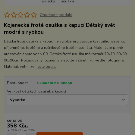
Ohodnotit produkt
Kojenecká froté osuška s kapucí Dětský svět
modrá s rybkou
Dětská froté osuška s kapucí, je vyrobena z vysoce kvalitního, savého,
příjemného, teplého a ručníkového froté materiálu. Materiál je plnně
atestován a vyroben v ČR. Dětská froté usuška má rozměr 70x70, 80x80,
90x90cm. Požadovaný rozměr, si navolte v číselníku, vedle fotografie.
Materiál: velmi kv...
celý popis
Dostupnost
Skladem v e-shopu
Velikost dětských osušek s kapucí
cena od
358 Kč
/
ks
od
296 Kč
bez DPH