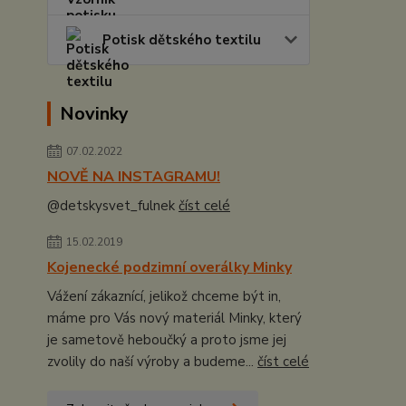
Potisk dětského textilu
Novinky
07.02.2022
NOVĚ NA INSTAGRAMU!
@detskysvet_fulnek
číst celé
15.02.2019
Kojenecké podzimní overálky Minky
Vážení zákaznící, jelikož chceme být in,
máme pro Vás nový materiál Minky, který
je sametově heboučký a proto jsme jej
zvolily do naší výroby a budeme...
číst celé