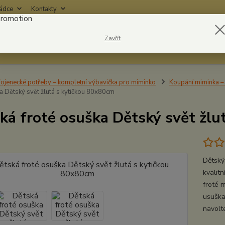
rádce
Kontakty
Nevíte
Zavřít
Hledat
6042
ojenecké potřeby – kompletní výbavička pro miminko
Koupání miminka – 
a Dětský svět žlutá s kytičkou 80x80cm
ká froté osuška Dětský svět žlu
Dětský
kvalit
froté 
usuška
navolte