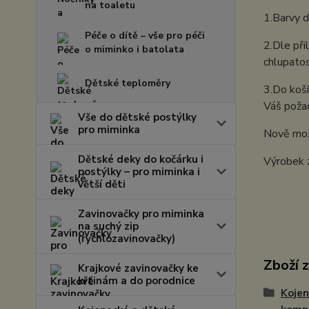
na toaletu
1.Barvy d
Péče o dítě – vše pro péči
2.Dle při
o miminko i batolata
chlupatos
Dětské teploměry
3.Do koší
Váš požad
Vše do dětské postýlky
pro miminka
Nově mož
Dětské deky do kočárku i
Výrobek 
postýlky – pro miminka i
větší děti
Zavinovačky pro miminka
na suchý zip
(rychlozavinovačky)
Zboží 
Krajkové zavinovačky ke
křtinám a do porodnice
Kojen