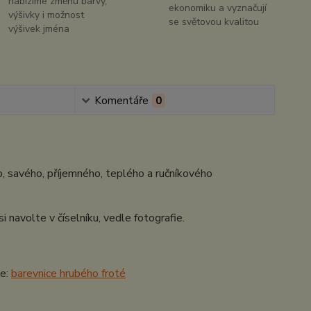
nabízíme změnu barvy,
ekonomiku a vyznačují
výšivky i možnost
se světovou kvalitou
výšivek jména
Komentáře
0
o, savého, příjemného, teplého a ručníkového
avolte v číselníku, vedle fotografie.
de:
barevnice hrubého froté