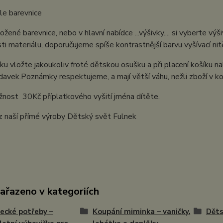
le barevnice
ložené barevnice, nebo v hlavní nabídce ...výšivky.... si vyberte v
ti materiálu, doporučujeme spíše kontrastnější barvu vyšívací nit
ku vložte jakoukoliv froté dětskou osušku a při placení košíku n
avek.Poznámky respektujeme, a mají větší váhu, nežli zboží v ko
nost 30Kč příplatkového vyšití jména dítěte.
z naší přímé výroby Dětský svět Fulnek
zařazeno v kategoriích
ecké potřeby –
Koupání miminka – vaničky,
Děts