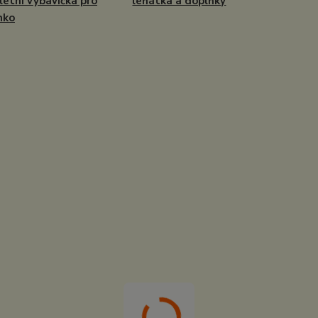
etní výbavička pro
lehátka a doplňky
nko