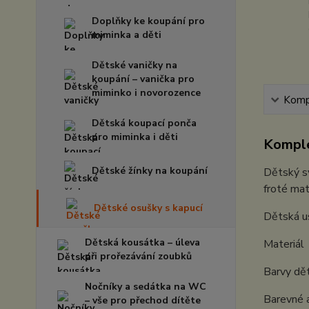
Doplňky ke koupání pro
miminka a děti
Dětské vaničky na
koupání – vanička pro
miminko i novorozence
Kompl
Dětská koupací ponča
pro miminka i děti
Komple
Dětské žínky na koupání
Dětský sv
froté mat
Dětské osušky s kapucí
Dětská u
Dětská kousátka – úleva
Materiál 
při prořezávání zoubků
Barvy dět
Nočníky a sedátka na WC
Barevné a
– vše pro přechod dítěte