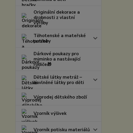
Originální dekorace a
drobnosti z vlastní
výroby
Těhotenské a mateřské
potřeby
Dárkové poukazy pro
miminko a nastávající
rodiče🎁
Dětské látky metráž –
bavlněné látky pro děti
Výprodej dětského zboží
Vzorník výšivek
Vzorník potisku materiálů