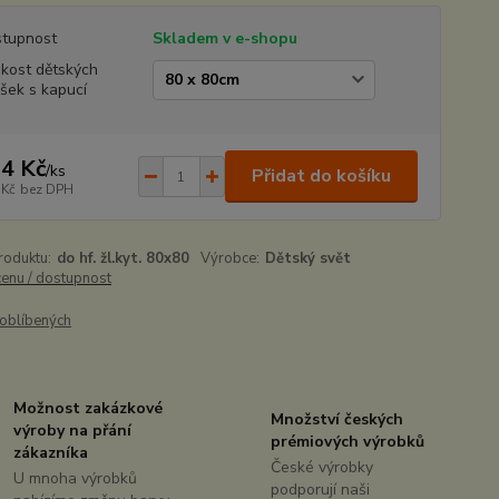
tupnost
Skladem v e-shopu
ikost dětských
šek s kapucí
4 Kč
/
ks
Přidat do košíku
 Kč
bez DPH
roduktu:
do hf. žl.kyt. 80x80
Výrobce:
Dětský svět
cenu / dostupnost
oblíbených
Možnost zakázkové
Množství českých
výroby na přání
prémiových výrobků
zákazníka
České výrobky
U mnoha výrobků
podporují naši