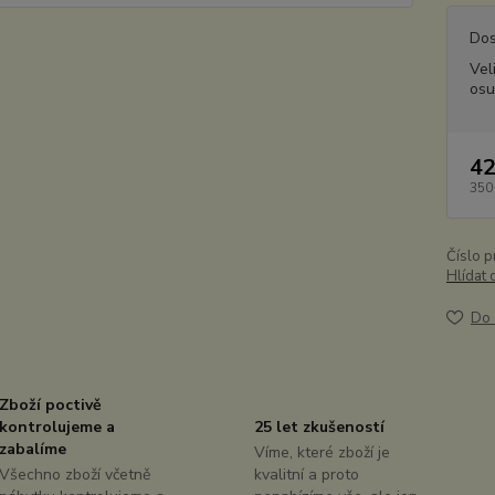
Dos
Vel
osu
42
350
Číslo p
Hlídat 
Do 
Zboží poctivě
kontrolujeme a
25 let zkušeností
zabalíme
Víme, které zboží je
Všechno zboží včetně
kvalitní a proto