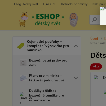
Blog Dětský svět
O nás
Obchodní podmínky
Nákupní 
Úvod
K
Kojenecké potřeby –
froté osušk
kompletní výbavička pro
miminko
Děts
Bezpečnostní prvky pro
děti
Akce
Pleny pro miminka –
látkové i jednorázové
Dudlíky a šidítka –
bezpečné cumlíky pro
novorozence