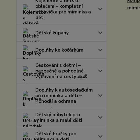
kompl
Kojenecké a dětské
oblečení – kompletní
mimi
výbavička pro miminka a
děti
Dětské župany
Doplňky ke kočárkům
Cestování s dětmi –
bezpečné a pohodlné
vybavení na cesty 🚗👶
Doplňky k autosedačkám
pro miminka a děti –
Pohodlí a ochrana
Dětský nábytek pro
miminka a malé děti
Dětské hračky pro
miminka a děti