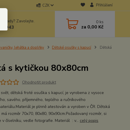
Přihlášení
CZK
 si rady? Zavolejte.
0
ks
za
0,00 Kč
78943
vaničky, lehátka a doplňky
Dětské osušky s kapucí
Dětská
tá s kytičkou 80x80cm
Ohodnotit produkt
 svět, dětská froté osuška s kapucí, je vyrobena z vysoce
ního, savého, příjemného, teplého a ručníkového
materiálu.Materiál je plnně atestován a vyroben v ČR. Dětská
 má rozměr 70x70, 80x80, 90x90cm.Požadovaný rozměr, si
 v číselníku, vedle fotografie. Materiál : v...
celý popis