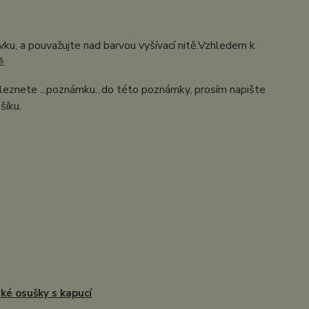
ýšivku, a pouvažujte nad barvou vyšívací nitě.Vzhledem k
ě.
aleznete ...poznámku...do této poznámky, prosím napište
šíku.
ké osušky s kapucí