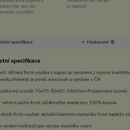
nábytku kontrolujeme a
nenabízíme vše, ale jen
balíme tak, aby vše
to nejlepší
dorazilo v pořádku
etní specifikace
Hodnocení
0
tní specifikace
ět, dětská froté osuška s kapucí, je vyrobena z vysoce kvalitníh
eriálu.Materiál je plnně atestován a vyroben v ČR.
suška má rozměr 70x70, 80x80, 90x90cm.Požadovaný rozměr, si n
: velmi kvalitní froté ručníkového charakteru 100% bavlna
ských froté osušek: aktuální barevnici materiálu froté najdete z
 výrobní možnosti pro výrobu vlastního vzoru: