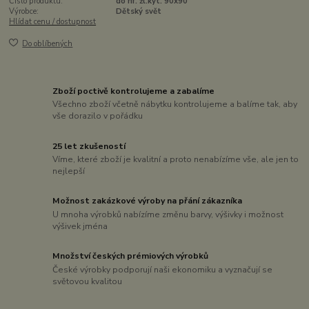
Číslo produktu:
do hf. žl.kyt. 90x90
Výrobce:
Dětský svět
Hlídat cenu / dostupnost
Do oblíbených
Zboží poctivě kontrolujeme a zabalíme
Všechno zboží včetně nábytku kontrolujeme a balíme tak, aby
vše dorazilo v pořádku
25 let zkušeností
Víme, které zboží je kvalitní a proto nenabízíme vše, ale jen to
nejlepší
Možnost zakázkové výroby na přání zákazníka
U mnoha výrobků nabízíme změnu barvy, výšivky i možnost
výšivek jména
Množství českých prémiových výrobků
České výrobky podporují naši ekonomiku a vyznačují se
světovou kvalitou