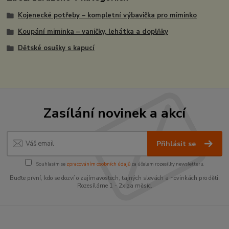
Kojenecké potřeby – kompletní výbavička pro miminko
Koupání miminka – vaničky, lehátka a doplňky
Dětské osušky s kapucí
Zasílání novinek a akcí
Přihlásit se
Souhlasím se
zpracováním osobních údajů
za účelem rozesílky newsletteru.
Buďte první, kdo se dozví o zajímavostech, tajných slevách a novinkách pro děti.
Rozesíláme 1 - 2x za měsíc.