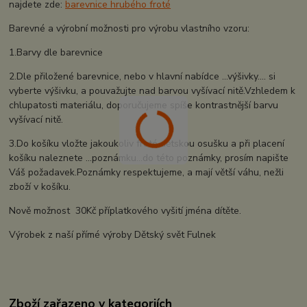
najdete zde:
barevnice hrubého froté
Barevné a výrobní možnosti pro výrobu vlastního vzoru:
1.Barvy dle barevnice
2.Dle přiložené barevnice, nebo v hlavní nabídce ...výšivky.... si
vyberte výšivku, a pouvažujte nad barvou vyšívací nitě.Vzhledem k
chlupatosti materiálu, doporučujeme spíše kontrastnější barvu
vyšívací nitě.
3.Do košíku vložte jakoukoliv froté dětskou osušku a při placení
košíku naleznete ...poznámku...do této poznámky, prosím napište
Váš požadavek.Poznámky respektujeme, a mají větší váhu, nežli
zboží v košíku.
Nově možnost 30Kč příplatkového vyšití jména dítěte.
Výrobek z naší přímé výroby Dětský svět Fulnek
Zboží zařazeno v kategoriích