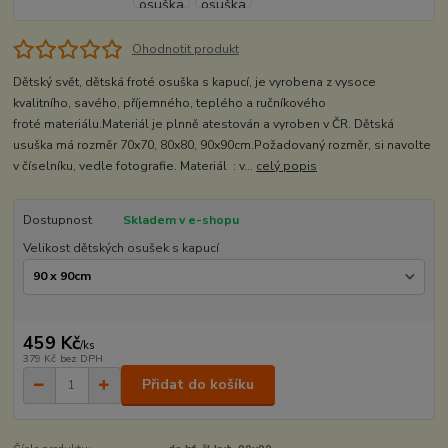
Ohodnotit produkt
Dětský svět, dětská froté osuška s kapucí, je vyrobena z vysoce
kvalitního, savého, příjemného, teplého a ručníkového
froté materiálu.Materiál je plnně atestován a vyroben v ČR. Dětská
usuška má rozměr 70x70, 80x80, 90x90cm.Požadovaný rozměr, si navolte
v číselníku, vedle fotografie. Materiál : v...
celý popis
Dostupnost
Skladem v e-shopu
Velikost dětských osušek s kapucí
459 Kč
/
ks
379 Kč
bez DPH
Přidat do košíku