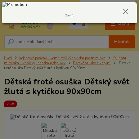
0
ks
CZK
604278943
za
0,00 Kč
Zavřít
Menu
Hledat
Úvod
Kojenecké potřeby – kompletní výbavička pro miminko
Koupání
miminka – vaničky, lehátka a doplňky
Dětské osušky s kapucí
Dětská
froté osuška Dětský svět žlutá s kytičkou 90x90cm
Dětská froté osuška Dětský svět
žlutá s kytičkou 90x90cm
Akce