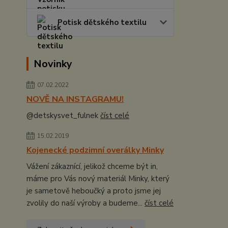
Potisk dětského textilu
Novinky
07.02.2022
NOVĚ NA INSTAGRAMU!
@detskysvet_fulnek
číst celé
15.02.2019
Kojenecké podzimní overálky Minky
Vážení zákaznící, jelikož chceme být in,
máme pro Vás nový materiál Minky, který
je sametově heboučký a proto jsme jej
zvolily do naší výroby a budeme...
číst celé