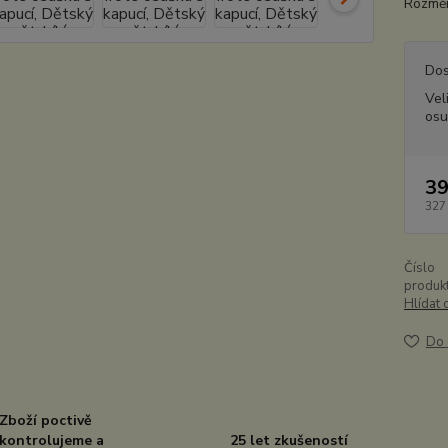
Rozměr
Dos
Vel
osu
39
327
Číslo
produkt
Hlídat 
Do 
Zboží poctivě
kontrolujeme a
25 let zkušeností