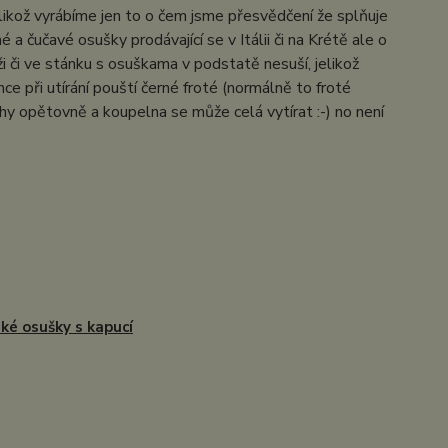
elikož vyrábíme jen to o čem jsme přesvědčení že splňuje
 a čučavé osušky prodávající se v Itálii či na Krétě ale o
 či ve stánku s osuškama v podstatě nesuší, jelikož
e při utírání pouští černé froté (normálně to froté
hy opětovně a koupelna se může celá vytírat :-) no není
ké osušky s kapucí