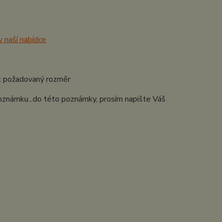
v naší nabídce
lit požadovaný rozměr
.poznámku...do této poznámky, prosím napište Váš