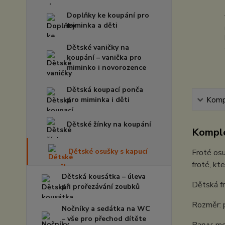
Doplňky ke koupání pro
miminka a děti
Dětské vaničky na
koupání – vanička pro
miminko i novorozence
Dětská koupací ponča
pro miminka i děti
Kompl
Dětské žínky na koupání
Komple
Dětské osušky s kapucí
Froté osu
froté, kt
Dětská kousátka – úleva
Dětská f
při prořezávání zoubků
Rozměr: p
Nočníky a sedátka na WC
– vše pro přechod dítěte