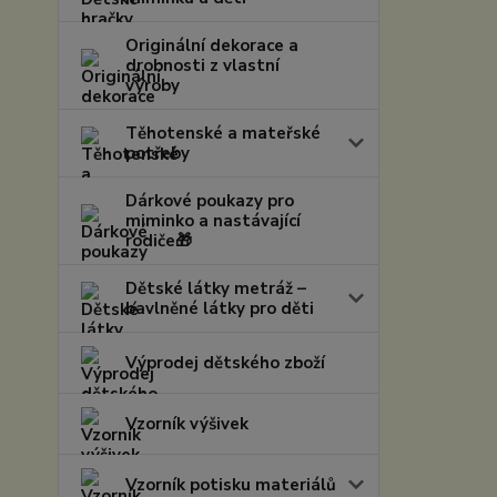
Originální dekorace a
drobnosti z vlastní
výroby
Těhotenské a mateřské
potřeby
Dárkové poukazy pro
miminko a nastávající
rodiče🎁
Dětské látky metráž –
bavlněné látky pro děti
Výprodej dětského zboží
Vzorník výšivek
Vzorník potisku materiálů