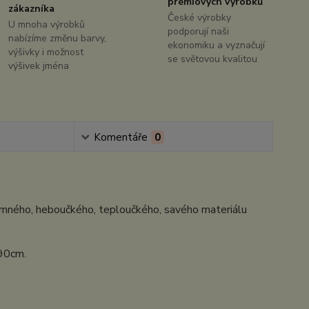
prémiových výrobků
zákazníka
České výrobky
U mnoha výrobků
podporují naši
nabízíme změnu barvy,
ekonomiku a vyznačují
výšivky i možnost
se světovou kvalitou
výšivek jména
Komentáře
0
jemného, heboučkého, teploučkého, savého materiálu
x90cm.