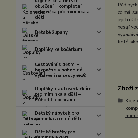
Kojenecké a dětské
Rád bych 
oblečení – kompletní
výbavička pro miminka a
co má, sa
děti
jejich už
nesají vo
Dětské župany
vypadává 
froté ja
Doplňky ke kočárkům
Cestování s dětmi –
bezpečné a pohodlné
vybavení na cesty 🚗👶
Zboží 
Doplňky k autosedačkám
pro miminka a děti –
Pohodlí a ochrana
Kojen
kompl
Dětský nábytek pro
mimi
miminka a malé děti
Dětské hračky pro
miminka a děti