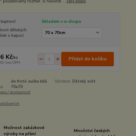
: požadovaný rozměr, si navolte ...
celý popis
tupnost
Skladem v e-shopu
ikost dětských
šek s kapucí
6 Kč
/
ks
Přidat do košíku
 Kč
bez DPH
do froté ouška bílá
Výrobce:
Dětský svět
u:
70x70
cenu / dostupnost
oblíbených
Možnost zakázkové
Množství českých
výroby na přání