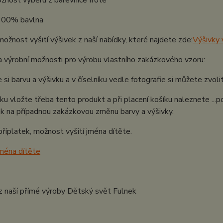
žnost výběru z barevnice froté
 100% bavlna
možnost vyšití výšivek z naší nabídky, které najdete zde:
Výšivky 
 výrobní možnosti pro výrobu vlastního zakázkového vzoru:
 si barvu a výšivku a v číselníku vedle fotografie si můžete zvo
ku vložte třeba tento produkt a při placení košíku naleznete ..
k na případnou zakázkovou změnu barvy a výšivky.
říplatek, možnost vyšití jména dítěte.
jména dítěte
z naší přímé výroby Dětský svět Fulnek