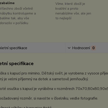
zabalíme
Víme, které zboží je
Všechno zboží včetně
kvalitní a proto
nábytku kontrolujeme a
nenabízíme vše, ale jen
balíme tak, aby vše
to nejlepší
dorazilo v pořádku
etní specifikace
Hodnocení
0
tní specifikace
ška s kapucí pro mimino, Dětský svět, je vyrobena z vysoce pří
erý je velmi příjemný na dotek a sametově jemňoučký.
roté osuška s kapucí je vyráběna v rozměrech 70x70,80x80,90
ožadovaný rozměr, si navolte v číselníku, vedle fotografie.