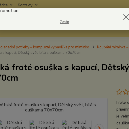
rádce
Kontakty
Nevíte
Zavřít
Hledat
6042
ojenecké potřeby – kompletní výbavička pro miminko
Koupání miminka – 
ka s kapucí, Dětský svět, bílá s ouškama 70x70cm
ká froté osuška s kapucí, Dětský
70cm
Froté 
příjem
je vel
osuška