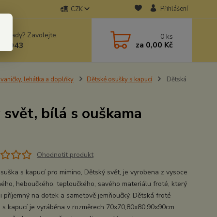
Přihlášení
CZK
 si rady? Zavolejte.
0
ks
za
0,00 Kč
78943
vaničky, lehátka a doplňky
Dětské osušky s kapucí
Dětská
 svět, bílá s ouškama
Ohodnotit produkt
osuška s kapucí pro mimino, Dětský svět, je vyrobena z vysoce
ného, heboučkého, teploučkého, savého materiálu froté, který
mi příjemný na dotek a sametově jemňoučký. Dětská froté
 s kapucí je vyráběna v rozměrech 70x70,80x80,90x90cm.