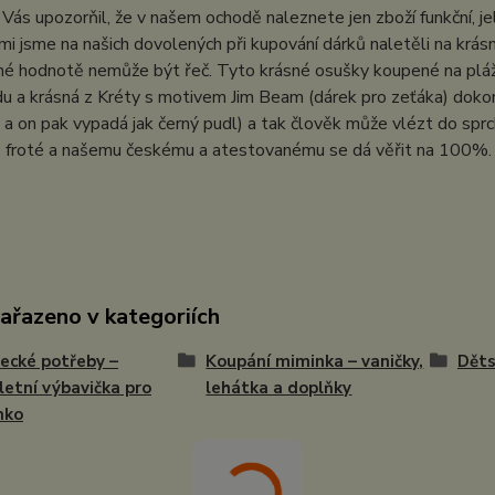
Vás upozorňil, že v našem ochodě naleznete jen zboží funkční, j
mi jsme na našich dovolených při kupování dárků naletěli na krásné
itné hodnotě nemůže být řeč. Tyto krásné osušky koupené na pláži
du a krásná z Kréty s motivem Jim Beam (dárek pro zeťáka) dokonc
a on pak vypadá jak černý pudl) a tak člověk může vlézt do sprc
ko froté a našemu českému a atestovanému se dá věřit na 100%.
zařazeno v kategoriích
ecké potřeby –
Koupání miminka – vaničky,
Děts
etní výbavička pro
lehátka a doplňky
nko