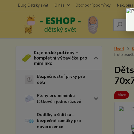
Blog Dětský svět
O nás
Obchodní podmínky
Nákupní 
Úvod
K
Kojenecké potřeby –
froté osuš
kompletní výbavička pro
miminko
Děts
Bezpečnostní prvky pro
70x
děti
Akce
Pleny pro miminka –
látkové i jednorázové
Dudlíky a šidítka –
bezpečné cumlíky pro
novorozence