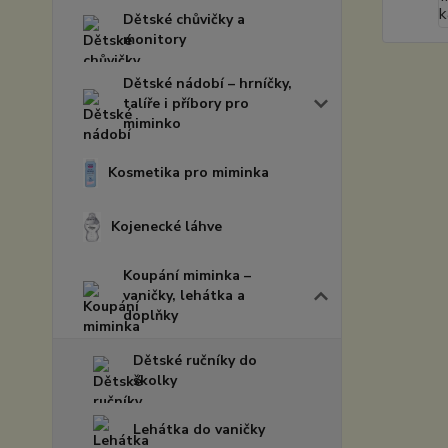
Dětské chůvičky a
monitory
Dětské nádobí – hrníčky,
talíře i příbory pro
miminko
Kosmetika pro miminka
Kojenecké láhve
Koupání miminka –
vaničky, lehátka a
doplňky
Dětské ručníky do
školky
Lehátka do vaničky