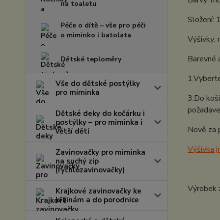
Barvy: mo
na toaletu
Složení:
Péče o dítě – vše pro péči
o miminko i batolata
Výšivky: 
Barevné a
Dětské teploměry
1.Vyberte
Vše do dětské postýlky
pro miminka
3.Do koší
požadave
Dětské deky do kočárku i
postýlky – pro miminka i
Nově za p
větší děti
Výšivka 
Zavinovačky pro miminka
na suchý zip
(rychlozavinovačky)
Výrobek 
Krajkové zavinovačky ke
křtinám a do porodnice