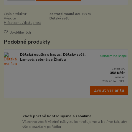
Číslo produktu:
do froté modrá.del 70x70
Výrobce:
Dětský svět
Hlídat cenu / dostupnost
Do oblíbených
Podobné produkty
Dětská osuška s kapucí, Dětský svět,
Skladem v e-shopu
Lamová, zelená se Žirafou
cena od
358 Kč
/
ks
cena od
296 Kč
bez DPH
Zvolit variantu
Zboží poctivě kontrolujeme a zabalíme
Všechno zboží včetně nábytku kontrolujeme a balíme tak, aby
vše dorazilo v pořádku