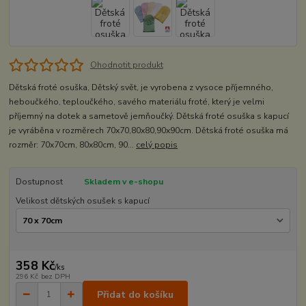
Ohodnotit produkt
Dětská froté osuška, Dětský svět, je vyrobena z vysoce příjemného,
heboučkého, teploučkého, savého materiálu froté, který je velmi
příjemný na dotek a sametově jemňoučký. Dětská froté osuška s kapucí
je vyráběna v rozměrech 70x70,80x80,90x90cm. Dětská froté osuška má
rozměr: 70x70cm, 80x80cm, 90...
celý popis
Dostupnost
Skladem v e-shopu
Velikost dětských osušek s kapucí
358 Kč
/
ks
296 Kč
bez DPH
Přidat do košíku