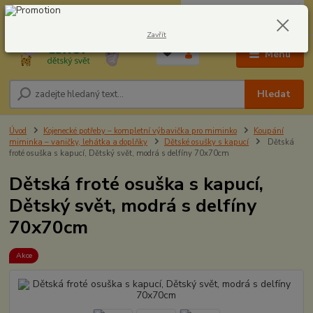
0
ks
CZK
604278943
za
0,00 Kč
Zavřít
Menu
Hledat
Úvod
Kojenecké potřeby – kompletní výbavička pro miminko
Koupání
miminka – vaničky, lehátka a doplňky
Dětské osušky s kapucí
Dětská
froté osuška s kapucí, Dětský svět, modrá s delfíny 70x70cm
Dětská froté osuška s kapucí,
Dětský svět, modrá s delfíny
70x70cm
Akce