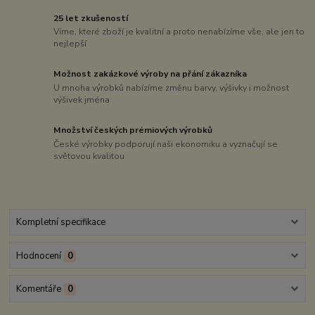
25 let zkušeností
Víme, které zboží je kvalitní a proto nenabízíme vše, ale jen to
nejlepší
Možnost zakázkové výroby na přání zákazníka
U mnoha výrobků nabízíme změnu barvy, výšivky i možnost
výšivek jména
Množství českých prémiových výrobků
České výrobky podporují naši ekonomiku a vyznačují se
světovou kvalitou
Kompletní specifikace
Hodnocení
0
Komentáře
0