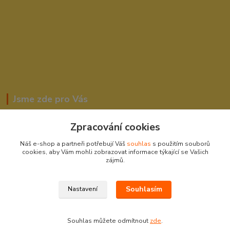
Jsme zde pro Vás
Zpracování cookies
Romana Šebestová
Náš e-shop a partneři potřebují Váš
souhlas
s použitím souborů
604278943
cookies, aby Vám mohli zobrazovat informace týkající se Vašich
zájmů.
obchod-detskysvet@seznam.cz
Souhlasím
Nastavení
Souhlas můžete odmítnout
zde
.
Vytvořeno na
Eshop-rychle.cz