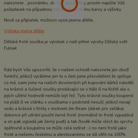
naleznete ...poznámku...do této poznámky, prosím napište Váš
požadavek na případnou zakázkovou změnu barvy a výšivky.
Nově za příplatek, možnost vyšití jména dítěte.
Výšivka jména dítěte
Dětská froté osuška je výrobek z naší přímé výroby Dětský svět
Fulnek
Rád bych Vás upozorňil, že v našem ochodě naleznete jen zboží
funkční, jelikož vyrábíme jen to o čem jsme přesvědčení že splňuje
co má, sami jsme na našich dovolených při kupování dárků naletěli
na krásné a čučavé osušky prodávající se v Itálii či na Krétě ale o
jejich užitné hodnotě nemůže být řeč. Tyto krásné osušky koupené
na pláži či ve stánku s osuškama v podstatě nesuší, jelikož nesají
vodu a krásná z Kréty s motivem Jim Beam (dárek pro zeťáka)
dokonce při utírání pouští černé froté (normálně to froté vypadává
a on pak vypadá jak černý pudl) a tak člověk může vlézt do sprchy
opětovně a koupelna se může celá vytírat :-) no není froté jako
froté a našemu českému a atestovanému se dá věřit na 100%.