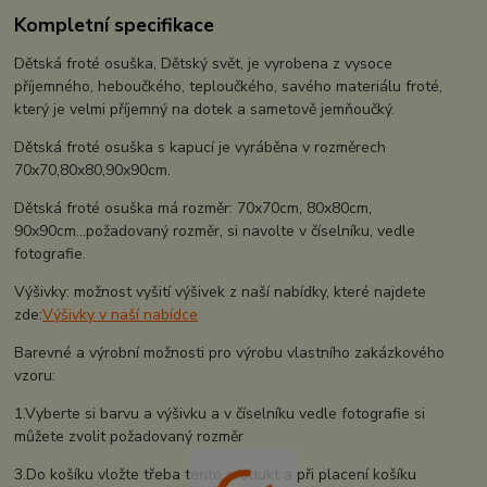
Kompletní specifikace
Dětská froté osuška, Dětský svět, je vyrobena z vysoce
příjemného, heboučkého, teploučkého, savého materiálu froté,
který je velmi příjemný na dotek a sametově jemňoučký.
Dětská froté osuška s kapucí je vyráběna v rozměrech
70x70,80x80,90x90cm.
Dětská froté osuška má rozměr: 70x70cm, 80x80cm,
90x90cm...požadovaný rozměr, si navolte v číselníku, vedle
fotografie.
Výšivky: možnost vyšití výšivek z naší nabídky, které najdete
zde:
Výšivky v naší nabídce
Barevné a výrobní možnosti pro výrobu vlastního zakázkového
vzoru:
1.Vyberte si barvu a výšivku a v číselníku vedle fotografie si
můžete zvolit požadovaný rozměr
3.Do košíku vložte třeba tento produkt a při placení košíku